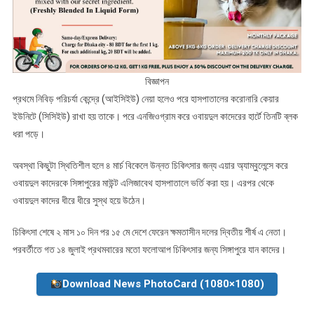
বিজ্ঞাপন
প্রথমে নিবিড় পরিচর্যা কেন্দ্রে (আইসিইউ) নেয়া হলেও পরে হাসপাতালের করোনারি কেয়ার
ইউনিটে (সিসিইউ) রাখা হয় তাকে। পরে এনজিওগ্রাম করে ওবায়দুল কাদেরের হার্টে তিনটি ব্লক
ধরা পড়ে।
অবস্থা কিছুটা স্থিতিশীল হলে ৪ মার্চ বিকেলে উন্নত চিকিৎসার জন্য এয়ার অ্যাম্বুলেন্সে করে
ওবায়দুল কাদেরকে সিঙ্গাপুরের মাউন্ট এলিজাবেথ হাসপাতালে ভর্তি করা হয়। এরপর থেকে
ওবায়দুল কাদের ধীরে ধীরে সুস্থ হয়ে উঠেন।
চিকিৎসা শেষে ২ মাস ১০ দিন পর ১৫ মে দেশে ফেরেন ক্ষমতাসীন দলের দ্বিতীয় শীর্ষ এ নেতা।
পরবর্তীতে গত ১৪ জুলাই প্রথমবারের মতো ফলোআপ চিকিৎসার জন্য সিঙ্গাপুরে যান কাদের।
Download News PhotoCard (1080×1080)