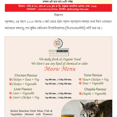
বিজ্ঞাপন
প্রসঙ্গত, এর আগে ২০১৯ সালের ৩ মার্চ ভোরে হঠাৎ শ্বাস-প্রশ্বাসে সমস্যা দেখা দিলে ওবায়দুল
কাদেরকে বঙ্গবন্ধু শেখ মুজিব মেডিকেল বিশ্ববিদ্যালয়ে (বিএসএমএমইউ) ভর্তি করা হয়।