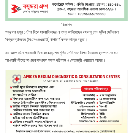
বিজ্ঞাপন
শুক্রবার দুপুর ১২টার দিকে সাংবাদিকদের এ তথ্য জানিয়েছেন বঙ্গবন্ধু শেখ মুজিব মেডিকেল
বিশ্ববিদ্যালয়ের (বিএসএমএমইউ) উপাচার্য কনক কান্তি বড়ুয়া।
এর আগে হঠাৎ শ্বাসকষ্ট নি‌য়ে বঙ্গবন্ধু শেখ মুজিব মেডিকেল বিশ্ববিদ্যালয় হাসপাতালে যান
আওয়ামী লীগের সাধারণ সম্পাদক সড়ক পরিবহন ও সেতুমন্ত্রী ওবায়দুল কাদের।