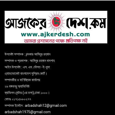
উপদেষ্টা সম্পাদক : খন্দকার আমিনুর রহমান
সম্পাদক ও প্রকাশক : আমিনুর রহমান বাদশাহ
আইন উপদেষ্টা : এস. এম. দৌলত -ই-খুদা
এ্যাডভোকেট বাংলাদেশ সুপ্রিম কোর্ট।
সম্পাদকীয় ও বাণিজ্যিক কার্যালয়
২৬ বঙ্গবন্ধু অ্যাভিনিউ
ব্যাভিলন সেন্টার (৩য় তলা),ঢাকা ১০০০।
ফোনঃ ০১৭১৫৮৮০২৭৭
সম্পাদক ইমেইল : arbadshah12@gmail.com
arbadshah1975@gmail.com