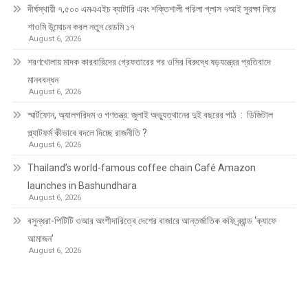
দীর্ঘস্থায়ী ৭,৫০০ এমএএইচ ব্যাটারি এবং শক্তিশালী গরিলা গ্লাস ৭আই সুরক্ষা নিয়ে
শাওমি উন্মোচন করল নতুন রেডমি ১৭
August 6, 2026
শরণখোলায় মাদক কারবারিদের গ্রেফতারের পর ওসির বিরুদ্ধে ষড়যন্ত্রের প্রতিবাদে
মানববন্ধন
August 6, 2026
স্মার্টফোন, অ্যালগরিদম ও গণতন্ত্র: জুলাই অভ্যুত্থানের দুই বছরের পাঠ : ডিজিটাল
প্ল্যাটফর্ম কীভাবে বদলে দিচ্ছে রাজনীতি ?
August 6, 2026
Thailand’s world-famous coffee chain Café Amazon
launches in Bashundhara
August 6, 2026
বসুন্ধরা-পিটিটি ওআর অংশীদারিত্বে দেশের বাজারে আন্তর্জাতিক কফি ব্র্যান্ড ‘ক্যাফে
আমাজন’
August 6, 2026