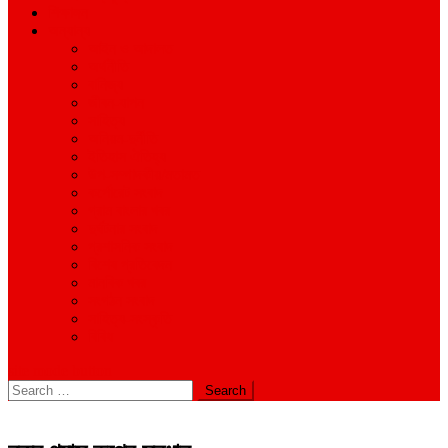
শিক্ষাঙ্গন
অন্যান্য
আইন ও আদালত
অর্থনীতি
বানিজ্য
জীবন-যাপন
সাহিত্য
অনিয়ম-দুর্নীতি
ইতিহাস ঐতিহ্য
উপ-সম্পাদকীয়/মতামত
কর্পোরেট সংবাদ
গ্রাম বাংলার খবর
দুর্ঘটনার সংবাদ
প্রশাসনিক সংবাদ
বিশেষ প্রতিবেদন
মানবিক খবর
সংগঠন সংবাদ
সাহিত্য-সংস্কৃতি
বিবিধ
site mode button
Search
for: