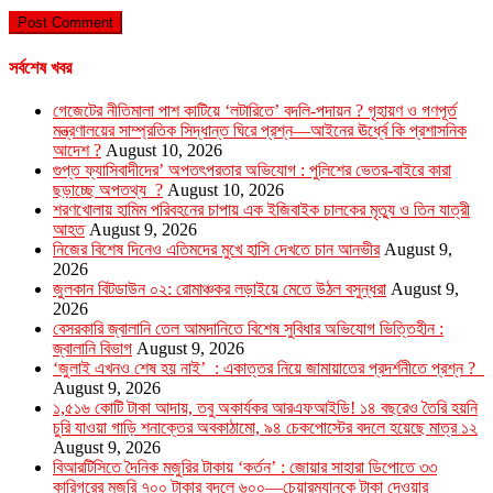
সর্বশেষ খবর
গেজেটের নীতিমালা পাশ কাটিয়ে ‘লটারিতে’ বদলি-পদায়ন ? গৃহায়ণ ও গণপূর্ত
মন্ত্রণালয়ের সাম্প্রতিক সিদ্ধান্ত ঘিরে প্রশ্ন—আইনের ঊর্ধ্বে কি প্রশাসনিক
আদেশ ?
August 10, 2026
গুপ্ত ফ্যাসিবাদীদের’ অপতৎপরতার অভিযোগ : পুলিশের ভেতর-বাইরে কারা
ছড়াচ্ছে অপতথ্য ?
August 10, 2026
শরণখোলায় হামিম পরিবহনের চাপায় এক ইজিবাইক চালকের মৃত্যু ও তিন যাত্রী
আহত
August 9, 2026
নিজের বিশেষ দিনেও এতিমদের মুখে হাসি দেখতে চান আনভীর
August 9,
2026
জুলকান বিটডাউন ০২: রোমাঞ্চকর লড়াইয়ে মেতে উঠল বসুন্ধরা
August 9,
2026
বেসরকারি জ্বালানি তেল আমদানিতে বিশেষ সুবিধার অভিযোগ ভিত্তিহীন :
জ্বালানি বিভাগ
August 9, 2026
‘জুলাই এখনও শেষ হয় নাই’ : একাত্তর নিয়ে জামায়াতের প্রদর্শনীতে প্রশ্ন ?
August 9, 2026
১,৫১৬ কোটি টাকা আদায়, তবু অকার্যকর আরএফআইডি! ১৪ বছরেও তৈরি হয়নি
চুরি যাওয়া গাড়ি শনাক্তের অবকাঠামো, ৯৪ চেকপোস্টের বদলে হয়েছে মাত্র ১২
August 9, 2026
বিআরটিসিতে দৈনিক মজুরির টাকায় ‘কর্তন’ : জোয়ার সাহারা ডিপোতে ৩৩
কারিগরের মজুরি ৭০০ টাকার বদলে ৬০০—চেয়ারম্যানকে টাকা দেওয়ার