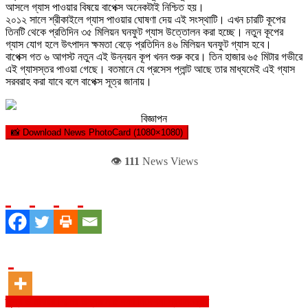
আসলে গ্যাস পাওয়ার বিষয়ে বাপেক্স অনেকটাই নিশ্চিত হয়।
২০১২ সালে শ্রীকাইলে গ্যাস পাওয়ার ঘোষণা দেয় এই সংস্থাটি। এখন চারটি কূপের
তিনটি থেকে প্রতিদিন ৩৫ মিলিয়ন ঘনফুট গ্যাস উত্তোলন করা হচ্ছে। নতুন কূপের
গ্যাস যোগ হলে উৎপাদন ক্ষমতা বেড়ে প্রতিদিন ৪৬ মিলিয়ন ঘনফুট গ্যাস হবে।
বাপেক্স গত ৬ আগস্ট নতুন এই উন্নয়ন কূপ খনন শুরু করে। তিন হাজার ৬৫ মিটার গভীরে
এই গ্যাসস্তর পাওয়া গেছে। বতমানে যে প্রসেস প্লান্ট আছে তার মাধ্যমেই এই গ্যাস
সরবরাহ করা যাবে বলে বাপেক্স সূত্র জানায়।
বিজ্ঞাপন
📸 Download News PhotoCard (1080×1080)
👁️
111
News Views
Post
ক্ষুদ্র ও মাঝারি শিল্পের উন্নয়নে ৫ দফা নির্দেশনা প্রধানমন্ত্রীর