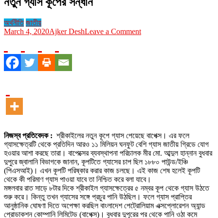
নতুন গ্যাস কূপের সন্ধান
অর্থনীতি
জাতীয়
on
March 4, 2020
Ajker Desh
Leave a Comment
নতুন
গ্যাস
কূপের
সন্ধান
নিজস্ব প্রতিবেদক :
শ্রীকাইলের নতুন কূপে গ্যাস পেয়েছে বাপেক্স। এর ফলে
গ্যাসক্ষেত্রটি থেকে প্রতিদিন আরও ১১ মিলিয়ন ঘনফুট বেশি গ্যাস জাতীয় গ্রিডে যোগ
হওয়ার আশা করছে তারা। বাপেক্সের ব্যবস্থাপনা পরিচালক মীর মো. আব্দুল হান্নান বুধবার
দুপুরে জ্বালানি বিভাগকে জানান, কূপটিতে গ্যাসের চাপ ছিল ১৮৮০ পাউন্ড/ইঞ্চি
(পিএসআই)। এখন কূপটি পরিষ্কার করার কাজ চলছে। এই কাজ শেষ হলেই কূপটি
থেকে কী পরিমাণ গ্যাস পাওয়া যাবে তা নিশ্চিত করে বলা যাবে।
মঙ্গলবার রাত সাড়ে ৮টার দিকে শ্রীকাইল গ্যাসক্ষেত্রের ৫ নম্বর কূপ থেকে গ্যাস উঠতে
শুরু করে। কিন্তু তখন গ্যাসের সঙ্গে প্রচুর পানি উঠছিল। ফলে গ্যাস প্রাপ্তির
আনুষ্ঠানিক ঘোষণা দিতে অপেক্ষা করছিল বাংলাদেশ পেট্রোলিয়াম এক্সপ্লোরেশন অ্যান্ড
প্রোডাকশন কোম্পানি লিমিটেড (বাপেক্স)। বুধবার দুপুরের পর থেকে পানি ওঠা কমে