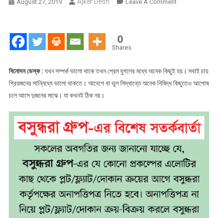
Ajker Desh
On
August 27, 2019
Leave A Comment
নায়িকার
অশ্লীল
ছবি-
0
ভিডিও
Shares
প্রকাশ
করে
বিনোদন ডেস্ক :
যখন সম্পর্ক ভালো থাকে তখন প্রেম যুগলের মধ্যে অনেক কিছুই হয়। সবাই চায়
দিলেন
প্রিয়জনের সান্নিধ্যে ভালো থাকতে। আবেগে বা ভুল সিদ্ধান্তে অনেক নিষিদ্ধ কিছুতেও আপোষ
প্রেমিক
চলে আসে দুজনের মাঝে। যা কখনই ঠিক নয়।