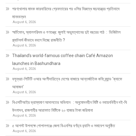
শরণখোলায় মাদক কারবারিদের গ্রেফতারের পর ওসির বিরুদ্ধে ষড়যন্ত্রের প্রতিবাদে
মানববন্ধন
August 6, 2026
স্মার্টফোন, অ্যালগরিদম ও গণতন্ত্র: জুলাই অভ্যুত্থানের দুই বছরের পাঠ : ডিজিটাল
প্ল্যাটফর্ম কীভাবে বদলে দিচ্ছে রাজনীতি ?
August 6, 2026
Thailand’s world-famous coffee chain Café Amazon
launches in Bashundhara
August 6, 2026
বসুন্ধরা-পিটিটি ওআর অংশীদারিত্বে দেশের বাজারে আন্তর্জাতিক কফি ব্র্যান্ড ‘ক্যাফে
আমাজন’
August 6, 2026
বিএসটিআইর ভ্রাম্যমাণ আদালতের অভিযান : অনুমোদনহীন মিষ্টি ও নবায়নবিহীন দই-ঘি
উৎপাদন, রাজশাহীর আরাফাত মিষ্টিকে ২০ হাজার টাকা জরিমানা
August 6, 2026
৫ আগস্ট উপলক্ষে গোপালগঞ্জে জেলা বিএনপির বর্ণাঢ্য র‍্যালি ও সমাবেশ অনুষ্ঠিত
August 6, 2026