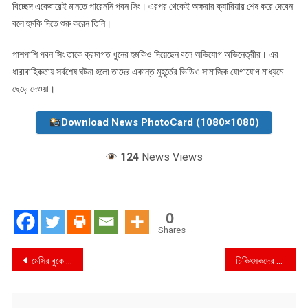
বিচ্ছেদ একেবারেই মানতে পারেননি পবন সিং। এরপর থেকেই অক্ষরার ক্যারিয়ার শেষ করে দেবেন
বলে হুমকি দিতে শুরু করেন তিনি।
পাশপাশি পবন সিং তাকে ক্রমাগত খুনের হুমকিও দিয়েছেন বলে অভিযোগ অভিনেত্রীর। এর
ধারাবাহিকতায় সর্বশেষ ঘটনা হলো তাদের একান্ত মুহূর্তের ভিডিও সামাজিক যোগাযোগ মাধ্যমে
ছেড়ে দেওয়া।
Download News PhotoCard (1080×1080)
124
News Views
0
Shares
Post
মেসির বুকে কে এই নতুন রত্ন
চিকিৎসকদের প্রতি ফের ক্ষেপলেন প্রধানমন্ত্রী
navigation