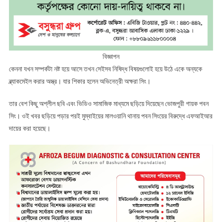
বিজ্ঞাপন
কেননা যখন সম্পর্কটা নষ্ট হয়ে আসে তখন সেইসব নিষিদ্ধ বিষয়গুলোই হয়ে উঠে একে অন্যকে
ব্ল্যাকমেইল করার অস্ত্র। যার শিকার হলেন অভিনেত্রী অক্ষরা সিং।
তার বেশ কিছু অশ্লীল ছবি এবং ভিডিও সামাজিক মাধ্যমে ছড়িয়ে দিয়েছেন ভোজপুরী গায়ক পবন
সিং। ওই খবর ছড়িয়ে পড়ার পরই মুম্বাইয়ের মালওয়ানি থানায় পবন সিংয়ের বিরুদ্ধে এফআইআর
দায়ের করা হয়েছে।