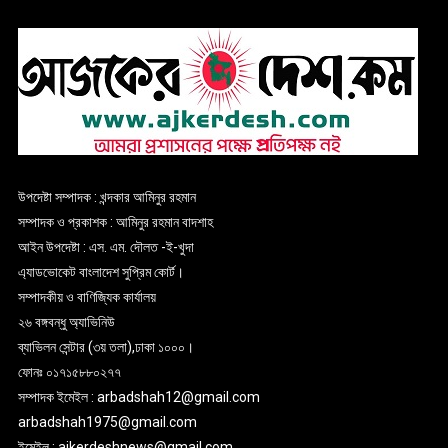
উপদেষ্টা সম্পাদক : খন্দকার আমিনুর রহমান
সম্পাদক ও প্রকাশক : আমিনুর রহমান বাদশাহ
আইন উপদেষ্টা : এস. এম. দৌলত -ই-খুদা
এ্যাডভোকেট বাংলাদেশ সুপ্রিম কোর্ট।
সম্পাদকীয় ও বাণিজ্যিক কার্যালয়
২৬ বঙ্গবন্ধু অ্যাভিনিউ
ব্যাভিলন সেন্টার (৩য় তলা),ঢাকা ১০০০।
ফোনঃ ০১৭১৫৮৮০২৭৭
সম্পাদক ইমেইল : arbadshah12@gmail.com
arbadshah1975@gmail.com
ইমেইল : ajkerdeshnews@gmail.com