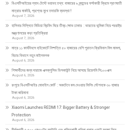
বিএসটিআইয়ের ল্যাব টেস্টে ভয়াবহ তথ্য: বাজারের ৮ ব্র্যান্ডের ফর্সাকারী ক্রিমে প্রাণঘাতী
মাত্রার মার্কারি, প্রশ্নের মুখে তদারকি ব্যবস্থা !
August 7, 2026
হাসিনার দিল্লিতে মিডিয়া ব্রিফিং ঘিরে তীব্র ক্ষোভ ঢাকার : ভারতের ভূমিকা নিয়ে পররাষ্ট্র
মন্ত্রণালয়ের কড়া প্রতিক্রিয়া
August 7, 2026
মাত্র ১১ কার্যদিবসে হাইকোর্টে নিষ্পত্তি ৫০ হাজারের বেশি পুরাতন ক্রিমিনাল মিস মামলা,
বিচার বিভাগে নতুন মাইলফলক
August 6, 2026
শিক্ষার্থীদের জন্য দারাজে এক্সক্লুসিভ ডিসকাউন্ট নিয়ে আসছে রিয়েলমি সি১০০এক্স
August 6, 2026
রংপুরে বিএসটিআইর মোবাইল কোর্ট : অকটেনে কম দেওয়ায় ফিলিং স্টেশনকে ৩০ হাজার
টাকা জরিমানা
August 6, 2026
Xiaomi Launches REDMI 17: Bigger Battery & Stronger
Protection
August 6, 2026
দীর্ঘস্থায়ী ৭,৫০০ এমএএইচ ব্যাটারি এবং শক্তিশালী গরিলা গ্লাস ৭আই সুরক্ষা নিয়ে