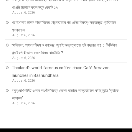
শাওমি উন্মোচন করল নতুন রেডমি ১৭
August 6, 2026
শরণখোলায় মাদক কারবারিদের গ্রেফতারের পর ওসির বিরুদ্ধে ষড়যন্ত্রের প্রতিবাদে
মানববন্ধন
August 6, 2026
স্মার্টফোন, অ্যালগরিদম ও গণতন্ত্র: জুলাই অভ্যুত্থানের দুই বছরের পাঠ : ডিজিটাল
প্ল্যাটফর্ম কীভাবে বদলে দিচ্ছে রাজনীতি ?
August 6, 2026
Thailand’s world-famous coffee chain Café Amazon
launches in Bashundhara
August 6, 2026
বসুন্ধরা-পিটিটি ওআর অংশীদারিত্বে দেশের বাজারে আন্তর্জাতিক কফি ব্র্যান্ড ‘ক্যাফে
আমাজন’
August 6, 2026