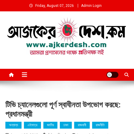
Skip
Friday, August 07, 2026
Admin Login
to
content
আমরা প্রশাসনের পক্ষে প্রতিপক্ষ নই
টিভি চ্যানেলগুলো পূর্ণ স্বাধীনতা উপভোগ করছে:
প্রধানমন্ত্রী
অন্যান্য
এইমাত্র
জাতীয়
ঢাকা
রাজধানী
রাজনীতি