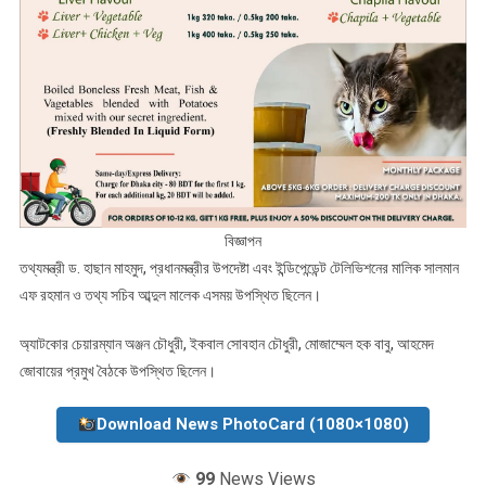
বিজ্ঞাপন
তথ্যমন্ত্রী ড. হাছান মাহমুদ, প্রধানমন্ত্রীর উপদেষ্টা এবং ইন্ডিপেন্ডেন্ট টেলিভিশনের মালিক সালমান
এফ রহমান ও তথ্য সচিব আব্দুল মালেক এসময় উপস্থিত ছিলেন।
অ্যাটকোর চেয়ারম্যান অঞ্জন চৌধুরী, ইকবাল সোবহান চৌধুরী, মোজাম্মেল হক বাবু, আহমেদ
জোবায়ের প্রমুখ বৈঠকে উপস্থিত ছিলেন।
Download News PhotoCard (1080×1080)
99
News Views