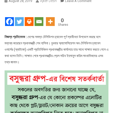
Ajker Desh
On
August 28, 2019
Leave A Comment
টিভি
চ্যানেলগুলো
পূর্ণ
0
স্বাধীনতা
Shares
উপভোগ
করছে:
নিজস্ব প্রতিবেদক :
দেশের সমস্ত টেলিভিশন চ্যানেল পূর্ণ স্বাধীনতা উপভোগ করছে বলে
প্রধানমন্ত্রী
মন্তব্য করেছেন প্রধানমন্ত্রী শেখ হাসিনা। বুধবার অ্যাসোসিয়েশন অব টেলিভিশন চ্যানেল
ওনার্সের (অ্যাটকো) একটি প্রতিনিধিদল প্রধানমন্ত্রীর কার্যালয়ে তার সাথে সাক্ষাত করতে গেলে এ
কথা বলেন তিনি। সাক্ষাত শেষে প্রধানমন্ত্রীর প্রেস সচিব ইহসানুল করিম সাংবাদিকদের এসব
তথ্য জানান।