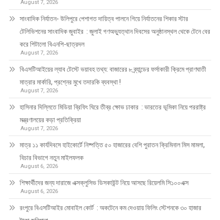
August 7, 2026
সাংবাদিক নির্যাতন- উলিপুরে পেশাগত দায়িত্ব পালনে গিয়ে নির্যাতনের শিকার স্টার
টেলিভিশনের সাংবাদিক জুবাইর : জুলাই গণঅভ্যুত্থান দিবসের অনুষ্ঠানস্থল থেকে টেনে বের
করে পিটালো বিএনপি-ছাত্রদল
August 7, 2026
বিএসটিআইয়ের ল্যাব টেস্টে ভয়াবহ তথ্য: বাজারের ৮ ব্র্যান্ডের ফর্সাকারী ক্রিমে প্রাণঘাতী
মাত্রার মার্কারি, প্রশ্নের মুখে তদারকি ব্যবস্থা !
August 7, 2026
হাসিনার দিল্লিতে মিডিয়া ব্রিফিং ঘিরে তীব্র ক্ষোভ ঢাকার : ভারতের ভূমিকা নিয়ে পররাষ্ট্র
মন্ত্রণালয়ের কড়া প্রতিক্রিয়া
August 7, 2026
মাত্র ১১ কার্যদিবসে হাইকোর্টে নিষ্পত্তি ৫০ হাজারের বেশি পুরাতন ক্রিমিনাল মিস মামলা,
বিচার বিভাগে নতুন মাইলফলক
August 6, 2026
শিক্ষার্থীদের জন্য দারাজে এক্সক্লুসিভ ডিসকাউন্ট নিয়ে আসছে রিয়েলমি সি১০০এক্স
August 6, 2026
রংপুরে বিএসটিআইর মোবাইল কোর্ট : অকটেনে কম দেওয়ায় ফিলিং স্টেশনকে ৩০ হাজার