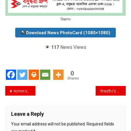
বিজ্ঞাপন
Download News PhotoCard (1080×1080)
117
News Views
0
Shares
Post
সংশোধন হতে পারে সড়ক নিরাপত্তা আইন
বিআরটিএ’র কাছে প্রাইভেটকারের তালিকা চেয়েছে দুদক
navigation
Leave a Reply
Your email address will not be published.
Required fields