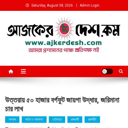
Skip
Saturday, August 08, 2026
Admin Login
to
content
আমরা প্রশাসনের পক্ষে প্রতিপক্ষ নই
উত্তরায় ৫০ হাজার বর্গফুট জায়গা উদ্ধার, জরিমানা
চার লাখ
অপরাধ
আইন ও আদালত
এইমাত্র
রাজধানী
রাজনীতি