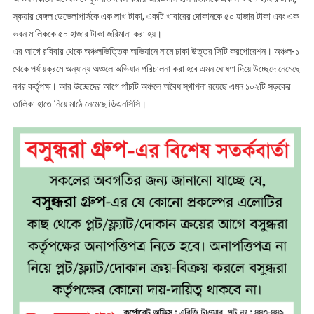
স্কয়ার বেঙ্গল ডেভেলাপার্সকে এক লাখ টাকা, একটি খাবারের দোকানকে ৫০ হাজার টাকা এবং এক
ভবন মালিককে ৫০ হাজার টাকা জরিমানা করা হয়।
এর আগে রবিবার থেকে অঞ্চলভিত্তিক অভিযানে নামে ঢাকা উত্তর সিটি করপোরেশন। অঞ্চল-১
থেকে পর্যায়ক্রমে অন্যান্য অঞ্চলে অভিযান পরিচালনা করা হবে এমন ঘোষণা দিয়ে উচ্ছেদে নেমেছে
নগর কর্তৃপক্ষ। আর উচ্ছেদের আগে পাঁচটি অঞ্চলে অবৈধ স্থাপনা রয়েছে এমন ১০২টি সড়কের
তালিকা হাতে নিয়ে মাঠে নেমেছে ডিএনসিসি।