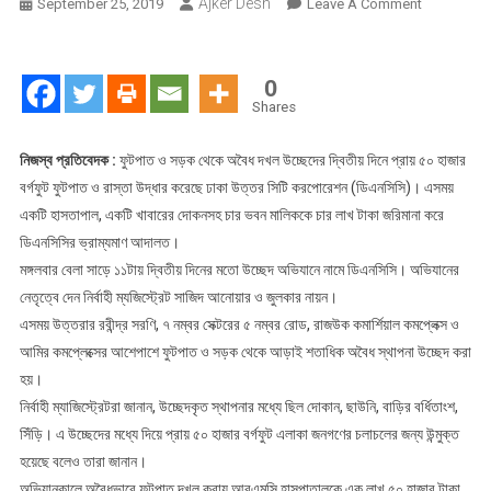
Ajker Desh
On
September 25, 2019
Leave A Comment
উত্তরায়
৫০
হাজার
0
বর্গফুট
Shares
জায়গা
উদ্ধার,
নিজস্ব প্রতিবেদক :
ফুটপাত ও সড়ক থেকে অবৈধ দখল উচ্ছেদের দ্বিতীয় দিনে প্রায় ৫০ হাজার
জরিমানা
বর্গফুট ফুটপাত ও রাস্তা উদ্ধার করেছে ঢাকা উত্তর সিটি করপোরেশন (ডিএনসিসি)। এসময়
চার
একটি হাসতাপাল, একটি খাবারের দোকনসহ চার ভবন মালিককে চার লাখ টাকা জরিমানা করে
লাখ
ডিএনসিসির ভ্রাম্যমাণ আদালত।
মঙ্গলবার বেলা সাড়ে ১১টায় দ্বিতীয় দিনের মতো উচ্ছেদ অভিযানে নামে ডিএনসিসি। অভিযানের
নেতৃত্বে দেন নির্বাহী ম্যজিস্ট্রেট সাজিদ আনোয়ার ও জুলকার নায়ন।
এসময় উত্তরার রবীন্দ্র সরণি, ৭ নম্বর সেক্টরের ৫ নম্বর রোড, রাজউক কমার্শিয়াল কমপ্লেক্স ও
আমির কমপ্লেক্সের আশেপাশে ফুটপাত ও সড়ক থেকে আড়াই শতাধিক অবৈধ স্থাপনা উচ্ছেদ করা
হয়।
নির্বাহী ম্যাজিস্ট্রেটরা জানান, উচ্ছেদকৃত স্থাপনার মধ্যে ছিল দোকান, ছাউনি, বাড়ির বর্ধিতাংশ,
সিঁড়ি। এ উচ্ছেদের মধ্যে দিয়ে প্রায় ৫০ হাজার বর্গফুট এলাকা জনগণের চলাচলের জন্য উন্মুক্ত
হয়েছে বলেও তারা জানান।
অভিযানকালে অবৈধভাবে ফুটপাত দখল করায় আরএমসি হাসপাতালকে এক লাখ ৫০ হাজার টাকা,