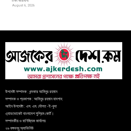
টাকা জরিমানা
August 6, 2026
উপদেষ্টা সম্পাদক : খন্দকার আমিনুর রহমান
সম্পাদক ও প্রকাশক : আমিনুর রহমান বাদশাহ
আইন উপদেষ্টা : এস. এম. দৌলত -ই-খুদা
এ্যাডভোকেট বাংলাদেশ সুপ্রিম কোর্ট।
সম্পাদকীয় ও বাণিজ্যিক কার্যালয়
২৬ বঙ্গবন্ধু অ্যাভিনিউ