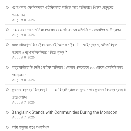
শরণখোলায় এক শিক্ষককে শারীরিকভাবে লাঞ্ছিত করার অভিযোগে শিক্ষক নেতৃবৃন্দের
মানববন্ধন
August 8, 2026
ঢাকায় ২য় বাংলাদেশ লিবারেশন ওয়ার কোর্সের ৫৪তম কমিশনিং ও ফেলোশিপ ডে উদ্‌যাপন
August 8, 2026
জঙ্গল সলিমপুরে কি রাষ্ট্রের ভেতরেই ‘আরেক রাষ্ট্র ’? : আইনশৃঙ্খলা, অবৈধ বিদ্যুৎ
সংযোগ ও প্রশাসনিক নিয়ন্ত্রণ নিয়ে প্রশ্ন ?
August 8, 2026
যাত্রাবাড়ীতে ডিএনসি’র ঝটিকা অভিযান : সোহাগ এক্সপ্রেসে ১০০ বোতল ফেনসিডিলসহ
গ্রেপ্তার ১
August 8, 2026
ফুয়াদের বক্তব্য ‘বিদ্বেষপূর্ণ’ : ঢাকা বিশ্ববিদ্যালয়ের সুনাম রক্ষায় ফুয়াদের বিরুদ্ধে ব্যবস্থা
চেয়ে নোটিশ
August 7, 2026
Banglalink Stands with Communities During the Monsoon
August 7, 2026
বর্ষায় মানুষের পাশে বাংলালিংক