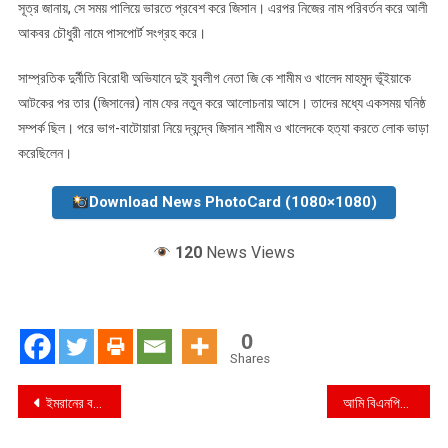
সূত্র জানায়, সে সময় পালিয়ে ভারতে প্রবেশ করে জিসান। এরপর নিজের নাম পরিবর্তন করে আলী
আকবর চৌধুরী নামে পাসপোর্ট সংগ্রহ করে।
সাম্প্রতিক দুর্নীতি বিরোধী অভিযানে দুই যুবলীগ নেতা জি কে শামীম ও খালেদ মাহমুদ ভূঁইয়াকে
আটকের পর তার (জিসানের) নাম ফের নতুন করে আলোচনায় আসে। তাদের মধ্যে একসময় ঘনিষ্ঠ
সম্পর্ক ছিল। পরে ভাগ-বাটোয়ারা নিয়ে দ্বন্দ্বে জিসান শামীম ও খালেদকে হত্যা করতে লোক ভাড়া
করেছিলেন।
Download News PhotoCard (1080×1080)
120
News Views
0
Shares
Post
ইমরানের বক্তব্য আবর্জনা: সৌরভ
আমি বিএনপির সমর্থক নই: ড. কামাল
navigation