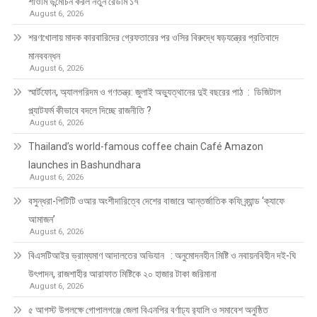
শাওমি উন্মোচন করল নতুন রেডমি ১৭
August 6, 2026
শরণখোলায় মাদক কারবারিদের গ্রেফতারের পর ওসির বিরুদ্ধে ষড়যন্ত্রের প্রতিবাদে
মানববন্ধন
August 6, 2026
স্মার্টফোন, অ্যালগরিদম ও গণতন্ত্র: জুলাই অভ্যুত্থানের দুই বছরের পাঠ : ডিজিটাল
প্ল্যাটফর্ম কীভাবে বদলে দিচ্ছে রাজনীতি ?
August 6, 2026
Thailand’s world-famous coffee chain Café Amazon
launches in Bashundhara
August 6, 2026
বসুন্ধরা-পিটিটি ওআর অংশীদারিত্বে দেশের বাজারে আন্তর্জাতিক কফি ব্র্যান্ড ‘ক্যাফে
আমাজন’
August 6, 2026
বিএসটিআইর ভ্রাম্যমাণ আদালতের অভিযান : অনুমোদনহীন মিষ্টি ও নবায়নবিহীন দই-ঘি
উৎপাদন, রাজশাহীর আরাফাত মিষ্টিকে ২০ হাজার টাকা জরিমানা
August 6, 2026
৫ আগস্ট উপলক্ষে গোপালগঞ্জে জেলা বিএনপির বর্ণাঢ্য র‍্যালি ও সমাবেশ অনুষ্ঠিত