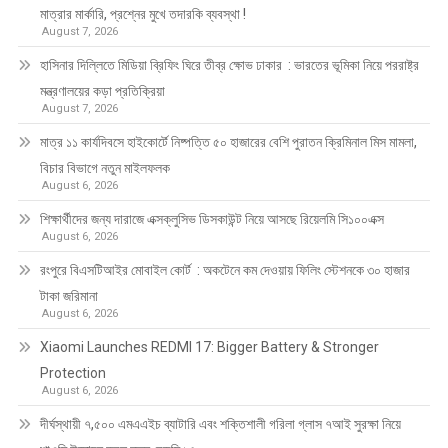
মাত্রার মার্কারি, প্রশ্নের মুখে তদারকি ব্যবস্থা !
August 7, 2026
হাসিনার দিল্লিতে মিডিয়া ব্রিফিং ঘিরে তীব্র ক্ষোভ ঢাকার : ভারতের ভূমিকা নিয়ে পররাষ্ট্র
মন্ত্রণালয়ের কড়া প্রতিক্রিয়া
August 7, 2026
মাত্র ১১ কার্যদিবসে হাইকোর্টে নিষ্পত্তি ৫০ হাজারের বেশি পুরাতন ক্রিমিনাল মিস মামলা,
বিচার বিভাগে নতুন মাইলফলক
August 6, 2026
শিক্ষার্থীদের জন্য দারাজে এক্সক্লুসিভ ডিসকাউন্ট নিয়ে আসছে রিয়েলমি সি১০০এক্স
August 6, 2026
রংপুরে বিএসটিআইর মোবাইল কোর্ট : অকটেনে কম দেওয়ায় ফিলিং স্টেশনকে ৩০ হাজার
টাকা জরিমানা
August 6, 2026
Xiaomi Launches REDMI 17: Bigger Battery & Stronger
Protection
August 6, 2026
দীর্ঘস্থায়ী ৭,৫০০ এমএএইচ ব্যাটারি এবং শক্তিশালী গরিলা গ্লাস ৭আই সুরক্ষা নিয়ে