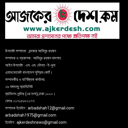
উপদেষ্টা সম্পাদক : খন্দকার আমিনুর রহমান
সম্পাদক ও প্রকাশক : আমিনুর রহমান বাদশাহ
আইন উপদেষ্টা : এস. এম. দৌলত -ই-খুদা
এ্যাডভোকেট বাংলাদেশ সুপ্রিম কোর্ট।
সম্পাদকীয় ও বাণিজ্যিক কার্যালয়
২৬ বঙ্গবন্ধু অ্যাভিনিউ
ব্যাভিলন সেন্টার (৩য় তলা),ঢাকা ১০০০।
ফোনঃ ০১৭১৫৮৮০২৭৭
সম্পাদক ইমেইল : arbadshah12@gmail.com
arbadshah1975@gmail.com
ইমেইল : ajkerdeshnews@gmail.com