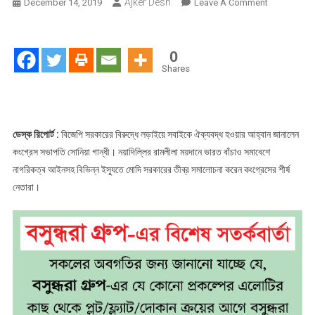
Ajker Desh
On
December 14, 2019
Leave A Comment
লড়াইয়ের
আহ্বান
সোনিয়ার
0
আন্তর্জাতিক
Shares
চাপে
ভারত
ডেস্ক রিপোর্ট :
বিজেপি সরকারের বিরুদ্ধে লড়াইয়ে সবাইকে ঐক্যবদ্ধ হওয়ার আহ্বান জানালেন
কংগ্রেস সভাপতি সোনিয়া গান্ধী। নয়াদিল্লির রামলীলা ময়দানে ভারত বাঁচাও সমাবেশে
নাগরিকত্ব আইনসহ বিভিন্ন ইস্যুতে মোদি সরকারের তীব্র সমালোচনা করেন কংগ্রেসের শীর্ষ
নেতারা।