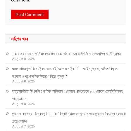
সর্বশেষ খবর
ঢাকায় ২য় বাংলাদেশ লিবারেশন ওয়ার কোর্সের ৫৪তম কমিশনিং ও ফেলোশিপ ডে উদ্‌যাপন
August 8, 2026
জঙ্গল সলিমপুরে কি রাষ্ট্রের ভেতরেই ‘আরেক রাষ্ট্র ’? : আইনশৃঙ্খলা, অবৈধ বিদ্যুৎ
সংযোগ ও প্রশাসনিক নিয়ন্ত্রণ নিয়ে প্রশ্ন ?
August 8, 2026
যাত্রাবাড়ীতে ডিএনসি’র ঝটিকা অভিযান : সোহাগ এক্সপ্রেসে ১০০ বোতল ফেনসিডিলসহ
গ্রেপ্তার ১
August 8, 2026
ফুয়াদের বক্তব্য ‘বিদ্বেষপূর্ণ’ : ঢাকা বিশ্ববিদ্যালয়ের সুনাম রক্ষায় ফুয়াদের বিরুদ্ধে ব্যবস্থা
চেয়ে নোটিশ
August 7, 2026