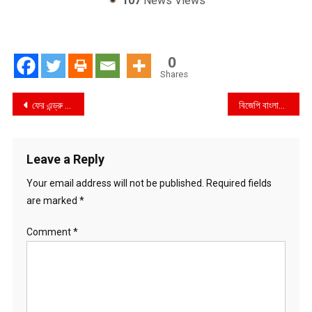
107
News Views
0
Shares
Post
ফের এন্ড্রু কিশোরের মৃত্যুর গুজব
বিজেপি বাংলার পাপ, ভারতের অভিশাপ
navigation
Leave a Reply
Your email address will not be published.
Required fields
are marked
*
Comment
*