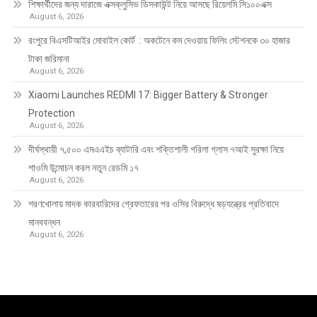
শিক্ষার্থীদের জন্য দারাজে এক্সক্লুসিভ ডিসকাউন্ট নিয়ে আসছে রিয়েলমি সি১০০এক্স
August 6, 2026
রংপুরে বিএসটিআইর মোবাইল কোর্ট : অকটেনে কম দেওয়ায় ফিলিং স্টেশনকে ৩০ হাজার
টাকা জরিমানা
August 6, 2026
Xiaomi Launches REDMI 17: Bigger Battery & Stronger
Protection
August 6, 2026
দীর্ঘস্থায়ী ৭,৫০০ এমএএইচ ব্যাটারি এবং শক্তিশালী গরিলা গ্লাস ৭আই সুরক্ষা নিয়ে
শাওমি উন্মোচন করল নতুন রেডমি ১৭
August 6, 2026
শরণখোলায় মাদক কারবারিদের গ্রেফতারের পর ওসির বিরুদ্ধে ষড়যন্ত্রের প্রতিবাদে
মানববন্ধন
August 6, 2026