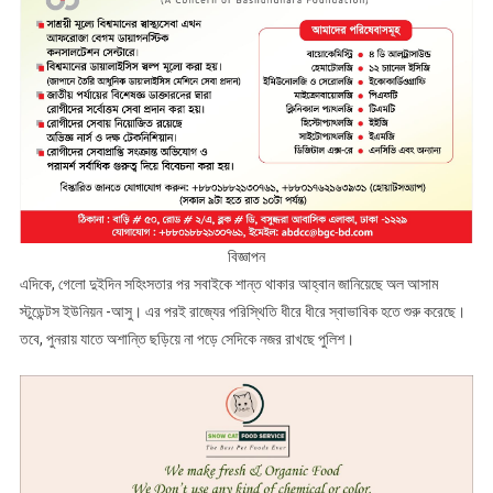
বিজ্ঞাপন
এদিকে, গেলো দুইদিন সহিংসতার পর সবাইকে শান্ত থাকার আহ্বান জানিয়েছে অল আসাম
স্টুডেন্টস ইউনিয়ন -আসু। এর পরই রাজ্যের পরিস্থিতি ধীরে ধীরে স্বাভাবিক হতে শুরু করেছে।
তবে, পুনরায় যাতে অশান্তি ছড়িয়ে না পড়ে সেদিকে নজর রাখছে পুলিশ।