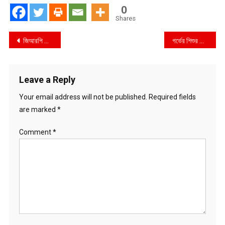
0
Shares
Post
জিআরপি থানায় গণধর্ষণের প্রমাণ পায়নি পিবিআই
গর্ভের শিশুর লিঙ্গ পরিচয় প্রকাশ কেন অবৈধ নয়: হাইকোর্ট
navigation
Leave a Reply
Your email address will not be published.
Required fields
are marked
*
Comment
*