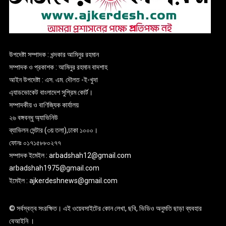
উপদেষ্টা সম্পাদক : খন্দকার আমিনুর রহমান
সম্পাদক ও প্রকাশক : আমিনুর রহমান বাদশাহ
আইন উপদেষ্টা : এস. এম. দৌলত -ই-খুদা
এ্যাডভোকেট বাংলাদেশ সুপ্রিম কোর্ট।
সম্পাদকীয় ও বাণিজ্যিক কার্যালয়
২৬ বঙ্গবন্ধু অ্যাভিনিউ
ব্যাভিলন সেন্টার (৩য় তলা),ঢাকা ১০০০।
ফোনঃ ০১৭১৫৮৮০২৭৭
সম্পাদক ইমেইল : arbadshah12@gmail.com
arbadshah1975@gmail.com
ইমেইল : ajkerdeshnews@gmail.com
© সর্বস্বত্ব সংরক্ষিত। এই ওয়েবসাইটের কোন লেখা, ছবি, ভিডিও অনুমতি ছাড়া ব্যবহার
বেআইনি ।