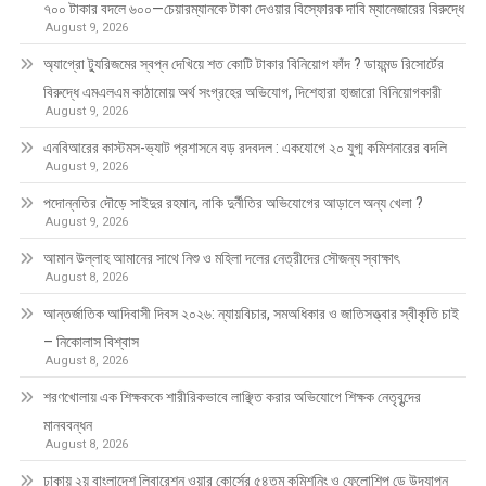
৭০০ টাকার বদলে ৬০০—চেয়ারম্যানকে টাকা দেওয়ার বিস্ফোরক দাবি ম্যানেজারের বিরুদ্ধে
August 9, 2026
অ্যাগ্রো ট্যুরিজমের স্বপ্ন দেখিয়ে শত কোটি টাকার বিনিয়োগ ফাঁদ ? ডায়মন্ড রিসোর্টের
বিরুদ্ধে এমএলএম কাঠামোয় অর্থ সংগ্রহের অভিযোগ, দিশেহারা হাজারো বিনিয়োগকারী
August 9, 2026
এনবিআরের কাস্টমস-ভ্যাট প্রশাসনে বড় রদবদল : একযোগে ২০ যুগ্ম কমিশনারের বদলি
August 9, 2026
পদোন্নতির দৌড়ে সাইদুর রহমান, নাকি দুর্নীতির অভিযোগের আড়ালে অন্য খেলা ?
August 9, 2026
আমান উল্লাহ আমানের সাথে নিশু ও মহিলা দলের নেত্রীদের সৌজন্য স্বাক্ষাৎ
August 8, 2026
আন্তর্জাতিক আদিবাসী দিবস ২০২৬: ন্যায়বিচার, সমঅধিকার ও জাতিসত্ত্বার স্বীকৃতি চাই
– নিকোলাস বিশ্বাস
August 8, 2026
শরণখোলায় এক শিক্ষককে শারীরিকভাবে লাঞ্ছিত করার অভিযোগে শিক্ষক নেতৃবৃন্দের
মানববন্ধন
August 8, 2026
ঢাকায় ২য় বাংলাদেশ লিবারেশন ওয়ার কোর্সের ৫৪তম কমিশনিং ও ফেলোশিপ ডে উদ্‌যাপন