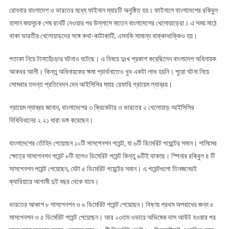
রোববার বাংলাদেশ ও ভারতের মধ্যে ফাইনাল ম্যাচটি অনুষ্ঠিত হয়। ফাইনালে বাংলাদেশের রকিবুল
হাসান জয়সূচক শেষ রানটি নেওয়ার পর উল্লাসে মাতেন বাংলাদেশের খেলোয়াড়েরা। এ সময় মাঠে
থাকা ভারতীয় খেলোয়াড়দের সঙ্গে কথা-কাটাকাটি, এমনকি সামান্য ধাক্কাধাক্কিও হয়।
পতাকা নিয়ে টানাহেঁচড়ার ঘটনাও ঘটেছে। এ বিষয়ে দুঃখ প্রকাশ করেছিলেন বাংলাদেশ অধিনায়ক
আকবর আলী। কিন্তু অধিনায়কের ক্ষমা প্রার্থনাতেও খুব একটা লাভ হয়নি। পুরো ঘটনা নিয়ে
সোমবার তদন্ত প্রতিবেদন দেন আইসিসির ম্যাচ রেফারি গ্রায়েম ল্যাব্রয়।
গ্রায়েম ল্যাব্রয় জানান, বাংলাদেশের ৩ ক্রিকেটার ও ভারতের ২ খেলোয়াড় আইসিসির
বিধিবিধানের ২.২১ ধারা ভঙ্গ করেছেন।
বাংলাদেশের তৌহিদ পেয়েছেন ১০টি সাসপেনশন পয়েন্ট, যা ৬টি ডিমেরিট পয়েন্টের সমান। শামিমের
ক্ষেত্রে সাসপেনশন পয়েন্ট ৮টি হলেও ডিমেরিট পয়েন্ট কিন্তু ৬টিই থাকছে। স্পিনার রকিবুল ৪ টি
সাসপেনশন পয়েন্ট পেয়েছেন, যেটা ৫ ডিমেরিট পয়েন্টের সমান। এ পয়েন্টগুলো তিনজনেরই
ক্যারিয়ারে আগামী দুই বছর থেকে যাবে।
ভারতের আকাশ ৮ সাসপেনশন ও ৬ ডিমেরিট পয়েন্ট পেয়েছেন। বিষ্ণয় প্রথম অপরাধের জন্য ৫
সাসপেনশন ও ৫ ডিমেরিট পয়েন্ট পেয়েছেন। আর ২৩তম ওভারে অভিষেক দাস আউট হওয়ার পর