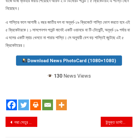
বাজে ভাষা ব্যবহার করায় পেয়েছেন আরও ২ টি ডিমেরিট পয়েন্ট। ৫ ক্রিকেটারই এ শাস্তি মেনে
নিয়েছেন।
এ শাস্তির ফলে আগামী ২ বছর জাতীয় দল বা অনূর্ধ্ব-১৯ ক্রিকেটে শাস্তি ভোগ করতে হবে এই
৫ ক্রিকেটারকে। ১ সাসপেনশন পয়েন্ট মানেই একটি ওয়ানডে বা টি-টোয়েন্টি, অনূর্ধ্ব-১৯ পর্যায় বা
এ দলের একটি ম্যাচ খেলতে না পারার শাস্তি। সে অনুযায়ী বেশ বড় শাস্তিই জুটেছে এই ৫
ক্রিকেটারের।
Download News PhotoCard (1080×1080)
130
News Views
Post
পদ্মা সেতুর ৩৬০০ মিটার দৃশ্যমান
উন্মুক্ত ডাস্টবিনের দুর্গন্ধে অতিষ্ঠ নগরবাসী
navigation