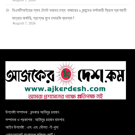
August 7, 2026
বিএসটিআইয়ের ল্যাব টেস্টে ভয়াবহ তথ্য: বাজারের ৮ ব্র্যান্ডের ফর্সাকারী ক্রিমে প্রাণঘাতী
মাত্রার মার্কারি, প্রশ্নের মুখে তদারকি ব্যবস্থা !
August 7, 2026
উপদেষ্টা সম্পাদক : খন্দকার আমিনুর রহমান
সম্পাদক ও প্রকাশক : আমিনুর রহমান বাদশাহ
আইন উপদেষ্টা : এস. এম. দৌলত -ই-খুদা
এ্যাডভোকেট বাংলাদেশ সুপ্রিম কোর্ট।