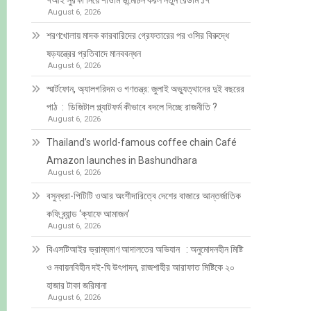
৭আই সুরক্ষা নিয়ে শাওমি উন্মোচন করল নতুন রেডমি ১৭
August 6, 2026
শরণখোলায় মাদক কারবারিদের গ্রেফতারের পর ওসির বিরুদ্ধে
ষড়যন্ত্রের প্রতিবাদে মানববন্ধন
August 6, 2026
স্মার্টফোন, অ্যালগরিদম ও গণতন্ত্র: জুলাই অভ্যুত্থানের দুই বছরের
পাঠ : ডিজিটাল প্ল্যাটফর্ম কীভাবে বদলে দিচ্ছে রাজনীতি ?
August 6, 2026
Thailand’s world-famous coffee chain Café
Amazon launches in Bashundhara
August 6, 2026
বসুন্ধরা-পিটিটি ওআর অংশীদারিত্বে দেশের বাজারে আন্তর্জাতিক
কফি ব্র্যান্ড ‘ক্যাফে আমাজন’
August 6, 2026
বিএসটিআইর ভ্রাম্যমাণ আদালতের অভিযান : অনুমোদনহীন মিষ্টি
ও নবায়নবিহীন দই-ঘি উৎপাদন, রাজশাহীর আরাফাত মিষ্টিকে ২০
হাজার টাকা জরিমানা
August 6, 2026