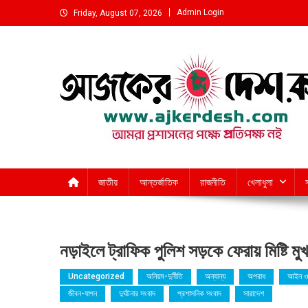
Skip
Admin Login
Friday, August 07, 2026
to
content
আমরা প্রশাসনের পক্ষে প্রতিপক্ষ নই
জাতীয়
আন্তর্জাতিক
রাজনীতি
খেলাধুলা
নড়াইলে ট্রাফিক পুলিশ সড়কে ফেরায় মিষ্টি মু
Uncategorized
অনিয়ম-দুর্নীতি
অন্যান্য
অপরাধ
আইন ও
জীবন-যাপন
দুর্ঘটনার সংবাদ
প্রশাসনিক সংবাদ
সারাদেশ