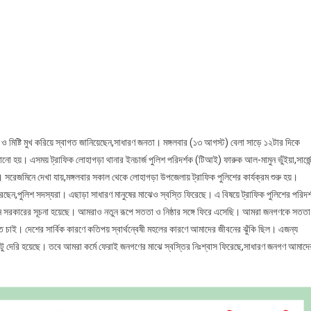
ইলে
াফিক
িশ
কে
ায়
য়ে
 মিষ্টি মুখ করিয়ে স্বাগত জানিয়েছেন,সাধারণ জনতা। মঙ্গলবার (১৩ আগস্ট) বেলা সাড়ে ১২টার দিকে
েল
ো হয়। এসময় ট্রাফিক লোহাগড়া থানার ইনচার্জ পুলিশ পরিদর্শক (টিআই) ফারুক আল-মামুন ভুঁইয়া,সার্জেন
চ্ছা
 সরেজমিনে দেখা যায়,মঙ্গলবার সকাল থেকে লোহাগড়া উপজেলায় ট্রাফিক পুলিশের কার্যক্রম শুরু হয়।
ায়,সাধারণ
র করছেন,পুলিশ সদস্যরা। এছাড়া সাধারণ মানুষের মাঝেও স্বস্তি ফিরেছে। এ বিষয়ে ট্রাফিক পুলিশের পরিদর
তা
নতুন সরকারের সূচনা হয়েছে। আমরাও নতুন রূপে সততা ও নিষ্ঠার সঙ্গে ফিরে এসেছি। আমরা জনগণকে সতত
তে চাই। দেশের সার্বিক কারণে কতিপয় স্বার্থন্বেষী মহলের কারণে আমাদের জীবনের ঝুঁকি ছিল। এজন্য
ু দেরি হয়েছে। তবে আমরা কর্মে ফেরাই জনগণের মাঝে স্বস্তির নিঃশ্বাস ফিরেছে,সাধারণ জনগণ আমাদে