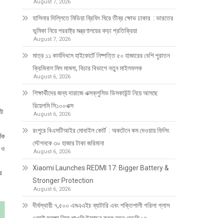
August 7, 2026
হাসিনার দিল্লিতে মিডিয়া ব্রিফিং ঘিরে তীব্র ক্ষোভ ঢাকার : ভারতের
ভূমিকা নিয়ে পররাষ্ট্র মন্ত্রণালয়ের কড়া প্রতিক্রিয়া
August 7, 2026
মাত্র ১১ কার্যদিবসে হাইকোর্টে নিষ্পত্তি ৫০ হাজারের বেশি পুরাতন
ক্রিমিনাল মিস মামলা, বিচার বিভাগে নতুন মাইলফলক
August 6, 2026
শিক্ষার্থীদের জন্য দারাজে এক্সক্লুসিভ ডিসকাউন্ট নিয়ে আসছে
রিয়েলমি সি১০০এক্স
্ট
August 6, 2026
রংপুরে বিএসটিআইর মোবাইল কোর্ট : অকটেনে কম দেওয়ায় ফিলিং
্শক
স্টেশনকে ৩০ হাজার টাকা জরিমানা
া ও
August 6, 2026
Xiaomi Launches REDMI 17: Bigger Battery &
র
Stronger Protection
August 6, 2026
দীর্ঘস্থায়ী ৭,৫০০ এমএএইচ ব্যাটারি এবং শক্তিশালী গরিলা গ্লাস