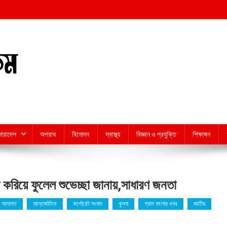
সারাদেশ
অপরাধ
বিনোদন
স্বাস্থ্য
বিজ্ঞান ও প্রযুক্তি
শিক্ষাঙ্গন
খ করিয়ে ফুলেল শুভেচ্ছা জানায়,সাধারণ জনতা
 আদালত
আন্তর্জাতিক
কর্পোরেট সংবাদ
খুলনা
গ্রাম বাংলার খবর
জাতীয়