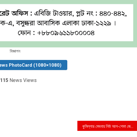
বিজ্ঞাপন
ews PhotoCard (1080×1080)
115
News Views
কুমিল্লার মেঘনায় নিউ আল-শেফা জেনারেল হাসপাতালে ভুল চিকিৎসার অভিযোগ