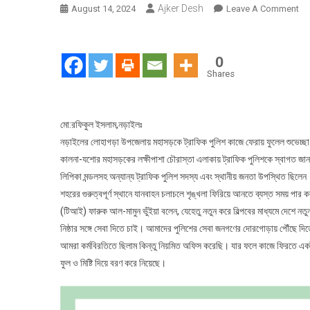
Ajker Desh
On
August 14, 2024
Leave A Comment
নড়া
ট্র
পুল
0
সড়
Shares
ফের
মিষ্টি
মুখ
মো:রফিকুল ইসলাম,নড়াইলঃ
করি
নড়াইলের লোহাগড়া উপজেলায় মহাসড়কে ট্রাফিক পুলিশ কাজে ফেরায় ফুলেল শুভেচ্ছা ও
ফুল
কালনা-যশোর মহাসড়কের লক্ষীপাশা চৌরাস্তা এলাকায় ট্রাফিক পুলিশকে স্বাগত জানান
শুভে
লিপিকা মন্ডলসহ অন্যান্য ট্রাফিক পুলিশ সদস্য এবং স্থানীয় জনতা উপস্থিত ছিলেন।
জান
শহরের গুরুত্বপূর্ণ স্থানে যানবাহন চলাচলে শৃঙ্খলা ফিরিয়ে আনতে ব্যস্ত সময় পা
জন
(টিআই) ফারুক আল-মামুন ভুঁইয়া বলেন, যেহেতু নতুন করে বিল্পবের মাধ্যমে দেশে 
নিষ্ঠার সঙ্গে সেবা দিতে চাই। আমাদের পুলিশের সেবা জনগণের দোরগোড়ায় পৌঁছে দি
আমরা কর্মবিরতিতে ছিলাম কিন্তু নিয়মিত অফিস করেছি। যার ফলে কাজে ফিরতে একট
ফুল ও মিষ্টি দিয়ে বরণ করে নিয়েছে।