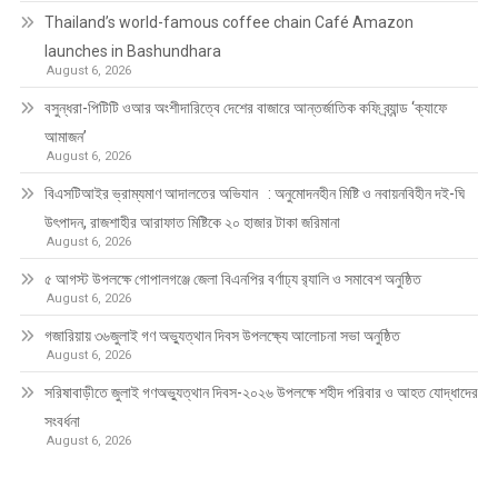
Thailand’s world-famous coffee chain Café Amazon
launches in Bashundhara
August 6, 2026
বসুন্ধরা-পিটিটি ওআর অংশীদারিত্বে দেশের বাজারে আন্তর্জাতিক কফি ব্র্যান্ড ‘ক্যাফে
আমাজন’
August 6, 2026
বিএসটিআইর ভ্রাম্যমাণ আদালতের অভিযান : অনুমোদনহীন মিষ্টি ও নবায়নবিহীন দই-ঘি
উৎপাদন, রাজশাহীর আরাফাত মিষ্টিকে ২০ হাজার টাকা জরিমানা
August 6, 2026
৫ আগস্ট উপলক্ষে গোপালগঞ্জে জেলা বিএনপির বর্ণাঢ্য র‍্যালি ও সমাবেশ অনুষ্ঠিত
August 6, 2026
গজারিয়ায় ৩৬জুলাই গণ অভ্যুত্থান দিবস উপলক্ষ্যে আলোচনা সভা অনুষ্ঠিত
August 6, 2026
সরিষাবাড়ীতে জুলাই গণঅভ্যুত্থান দিবস-২০২৬ উপলক্ষে শহীদ পরিবার ও আহত যোদ্ধাদের
সংবর্ধনা
August 6, 2026