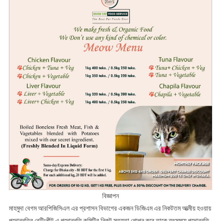
বিজ্ঞাপন
মাহমুদা বেগম আরপিজিসিএল এর প্রশাসন বিভাগের একজন ডিজিএম এর নিকটতম আত্মীয় হওয়ায়
পদোন্নতির রেটিংশীট এ পদোন্নতি কমিটির নিকট সত্যতা গোপন করে তাকে তৎসময়ে পদোন্নতি