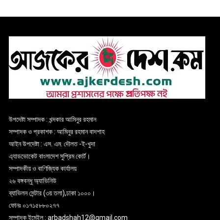
উপদেষ্টা সম্পাদক : খন্দকার আমিনুর রহমান
সম্পাদক ও প্রকাশক : আমিনুর রহমান বাদশাহ
আইন উপদেষ্টা : এস. এম. দৌলত -ই-খুদা
এ্যাডভোকেট বাংলাদেশ সুপ্রিম কোর্ট।
সম্পাদকীয় ও বাণিজ্যিক কার্যালয়
২৬ বঙ্গবন্ধু অ্যাভিনিউ
ব্যাভিলন সেন্টার (৩য় তলা),ঢাকা ১০০০।
ফোনঃ ০১৭১৫৮৮০২৭৭
সম্পাদক ইমেইল : arbadshah12@gmail.com