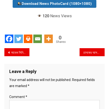
Download News PhotoCard (1080×1080)
120
News Views
0
Shares
Post
সাবেক সিনিয়র সচিব শাহ কামাল গ্ৰেফতার
চালকের আসনে পুলিশের এএসআই : জাদুকাটায় সেইভ ড্রেজারে নদীর তীর কেটে বালি উক্তোলন
navigation
Leave a Reply
Your email address will not be published.
Required fields
are marked
*
Comment
*