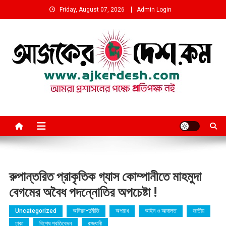
Skip
Friday, August 07, 2026
Admin Login
to
content
আমরা প্রশাসনের পক্ষে প্রতিপক্ষ নই
রুপান্তরিত প্রাকৃতিক গ্যাস কোম্পানীতে মাহমুদা
বেগমের অবৈধ পদন্নোতির অপচেষ্টা !
Uncategorized
অনিয়ম-দুর্নীতি
অপরাধ
আইন ও আদালত
জাতীয়
ঢাকা
বিশেষ প্রতিবেদন
রাজধানী