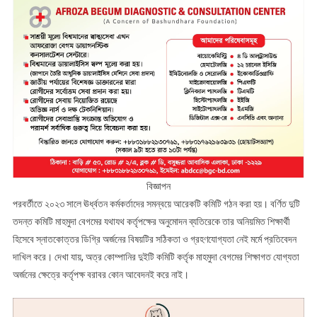
বিজ্ঞাপন
পরবর্তীতে ২০২৩ সালে ঊর্ধ্বতন কর্মকর্তাদের সমন্বয়ে আরেকটি কমিটি গঠন করা হয়। বর্ণিত দুটি
তদন্ত কমিটি মাহমুদা বেগমের যথাযথ কর্তৃপক্ষের অনুমোদন ব্যতিরেকে তার অনিয়মিত শিক্ষার্থী
হিসেবে স্নাতকোত্তর ডিগ্রি অর্জনের বিষয়টির সঠিকতা ও গ্রহণযোগ্যতা নেই মর্মে প্রতিবেদন
দাখিল করে। দেখা যায়, অত্র কোম্পানির দুইটি কমিটি কর্তৃক মাহমুদা বেগমের শিক্ষাগত যোগ্যতা
অর্জনের ক্ষেত্রে কর্তৃপক্ষ বরাবর কোন আবেদনই করে নাই।