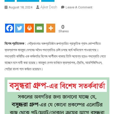
Ajker Desh
On
August 18, 2024
Leave A Comment
রুপান্তরিত
প্রাকৃতিক
গ্যাস
0
কোম্পানীতে
Shares
মাহমুদা
বেগমের
বিশেষ প্রতিবেদক :
পেট্রবাংলার অঙ্গপ্রতিষ্ঠান রুপান্তরিত প্রাকৃতিক গ্যাস কোম্পানীতে
অবৈধ
ব্যবস্থাপক মাহমুদা বেগমের অবৈধ পদন্নোতির চেষ্টা চলছে মর্মে অভিযোগ পাওয়াগেছে।
পদন্নোতির
পদন্নোতি কমিটির এক কর্মকর্তার বিশেষ আর্শীবাদ থাকায় তিনি অযোগ্য হয়েও পদন্নোতি পেতে
অপচেষ্টা
যাচ্ছেন বলে দাবী করা হয়েছে। মাহমুদা বেগম বর্তমানে ব্যবস্থাপক, ট্রেনিং, আরপিজিসিএল,
!
পেট্রো বাংলা পদে কর্মরত রয়েছেন।