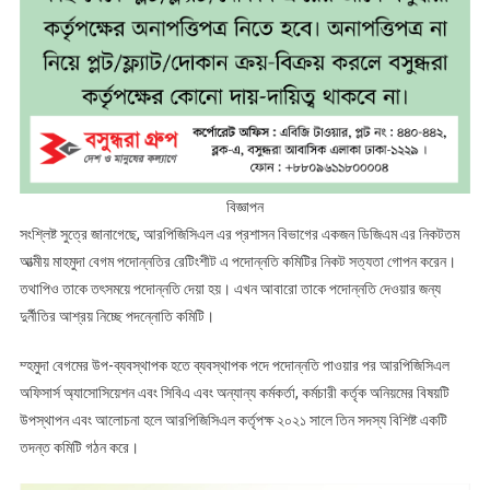
বিজ্ঞাপন
সংশ্লিষ্ট সুত্রে জানাগেছে, আরপিজিসিএল এর প্রশাসন বিভাগের একজন ডিজিএম এর নিকটতম
আত্মীয় মাহমুদা বেগম পদোন্নতির রেটিংশীট এ পদোন্নতি কমিটির নিকট সত্যতা গোপন করেন।
তথাপিও তাকে তৎসময়ে পদোন্নতি দেয়া হয়। এখন আবারো তাকে পদোন্নতি দেওয়ার জন্য
দুর্নীতির আশ্রয় নিচ্ছে পদন্নোতি কমিটি।
ম্হমুদা বেগমের উপ-ব্যবস্থাপক হতে ব্যবস্থাপক পদে পদোন্নতি পাওয়ার পর আরপিজিসিএল
অফিসার্স অ্যাসোসিয়েশন এবং সিবিএ এবং অন্যান্য কর্মকর্তা, কর্মচারী কর্তৃক অনিয়মের বিষয়টি
উপস্থাপন এবং আলোচনা হলে আরপিজিসিএল কর্তৃপক্ষ ২০২১ সালে তিন সদস্য বিশিষ্ট একটি
তদন্ত কমিটি গঠন করে।