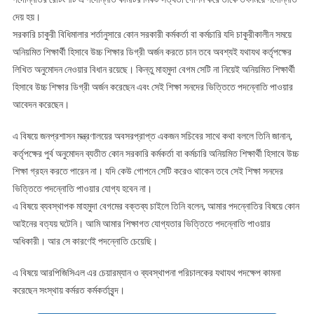
দেয় হয়।
সরকারি চাকুরী বিধিমালার শর্তানুসারে কোন সরকারী কর্মকর্তা বা কর্মচারি যদি চাকুরীকালীন সময়ে
অনিয়মিত শিক্ষার্থী হিসাবে উচ্চ শিক্ষার ডিগ্রী অর্জন করতে চান তবে অবশ্যই যথাযথ কর্তৃপক্ষের
লিখিত অনুমোদন নেওয়ার বিধান রয়েছে। কিন্তু মাহমুদা বেগম সেটি না নিয়েই অনিয়মিত শিক্ষার্থী
হিসাবে উচ্চ শিক্ষার ডিগ্রী অর্জন করেছেন এবং সেই শিক্ষা সনদের ভিত্তিতে পদন্নোতি পাওয়ার
আবেদন করেছেন।
এ বিষয়ে জনপ্রশাসন মন্ত্রণালয়ের অবসরপ্রাপ্ত একজন সচিবের সাথে কথা বললে তিনি জানান,
কর্তৃপক্ষের পুর্ব অনুমোদন ব্যতীত কোন সরকারি কর্মকর্তা বা কর্মচারি অনিয়মিত শিক্ষার্থী হিসাবে উচ্চ
শিক্ষা গ্রহন করতে পারেন না। যদি কেউ গোপনে সেটি করেও থাকেন তবে সেই শিক্ষা সনদের
ভিত্তিতে পদন্নোতি পাওয়ার যোগ্য হবেন না।
এ বিষয়ে ব্যবস্থাপক মাহমুদা বেগমের বক্তব্য চাইলে তিনি বলেন, আমার পদন্নোতির বিষয়ে কোন
আইনের বত্যয় ঘটেনি। আমি আমার শিক্ষাগত যোগ্যতার ভিত্তিতে পদন্নোতি পাওয়ার
অধিকারী। আর সে কারণেই পদন্নোতি চেয়েছি।
এ বিষয়ে আরপিজিসিএল এর চেয়ারম্যান ও ব্যবস্থাপনা পরিচালকের যথাযথ পদক্ষেপ কামনা
করেছেন সংস্থায় কর্মরত কর্মকর্তাবৃন্দ।