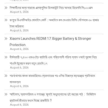
শিক্ষার্থীদের জন্য দারাজে এক্সক্লুসিভ ডিসকাউন্ট নিয়ে আসছে রিয়েলমি সি১০০এক্স
August 6, 2026
রংপুরে বিএসটিআইর মোবাইল কোর্ট : অকটেনে কম দেওয়ায় ফিলিং স্টেশনকে ৩০ হাজার
টাকা জরিমানা
August 6, 2026
Xiaomi Launches REDMI 17: Bigger Battery & Stronger
Protection
August 6, 2026
দীর্ঘস্থায়ী ৭,৫০০ এমএএইচ ব্যাটারি এবং শক্তিশালী গরিলা গ্লাস ৭আই সুরক্ষা নিয়ে
শাওমি উন্মোচন করল নতুন রেডমি ১৭
August 6, 2026
শরণখোলায় মাদক কারবারিদের গ্রেফতারের পর ওসির বিরুদ্ধে ষড়যন্ত্রের প্রতিবাদে
মানববন্ধন
August 6, 2026
স্মার্টফোন, অ্যালগরিদম ও গণতন্ত্র: জুলাই অভ্যুত্থানের দুই বছরের পাঠ : ডিজিটাল
প্ল্যাটফর্ম কীভাবে বদলে দিচ্ছে রাজনীতি ?
August 6, 2026