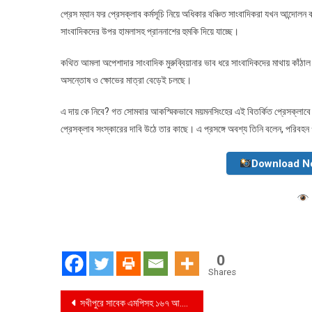
প্রেস ম্যান ফর প্রেসক্লাব কর্মসূচি নিয়ে অধিকার বঞ্চিত সাংবাদিকরা যখন আন্দোল
সাংবাদিকদের উপর হামলাসহ প্রাননাশের হুমকি দিয়ে যাচ্ছে।
কথিত আমলা অপেশাদার সাংবাদিক মুরুব্বিয়ানার ভাব ধরে সাংবাদিকদের মাথায় কাঁঠা
অসন্তোষ ও ক্ষোভের মাত্রা বেড়েই চলছে।
এ দায় কে নিবে? গত সোমবার আকস্মিকভাবে ময়মনসিংহের এই বিতর্কিত প্রেসক্লাবে এস
প্রেসক্লাব সংস্কারের দাবি উঠে তার কাছে। এ প্রসঙ্গে অবশ্য তিনি বলেন, পরিবহন
Download N
0
Shares
Post
সখীপুরে সাবেক এমপিসহ ১৬৭ আ.লীগ নেতাদের বিরুদ্ধে মামলা