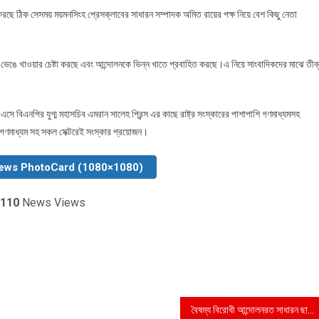
ন করছে ঠিক সেসময় ময়মনসিংহ প্রেসক্লাবের সাধারন সম্পাদক অমিত রায়ের পক্ষ নিয়ে বেশ কিছু নেতা
ল ভেঙে খাওয়ার চেষ্টা করছে এবং আন্দোলনকে ভিন্ন খাতে প্রবাহিত করছে।এ নিয়ে সাংবাদিকদের মাঝে তীব্
ে বিএনপির যুগ্ম মহাসচিব এমরান সালেহ প্রিন্স এর কাছে রাষ্ট্র সংস্কারের পাশাপাশি গণমাধ্যমসহ
 গণমাধ্যম সহ সকল সেক্টরেই সংস্কার প্রয়োজন।
ews PhotoCard (1080×1080)
110
News Views
বৈষম্য বিরোধী আন্দোলনরত সাধারন ছাত্র হত্যার ইন্ধনদাতা জাবি অধ্যাপক ফরিদের নানান অপকর্ম