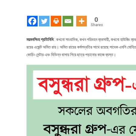
ময়ম
সাং
সহ
0
বিভি
Shares
পরি
পরি
ময়মনসিংহ প্রতিনিধি
: কখনো সাংবাদিক, কখন পরিবহন ব্যবসায়ী, কখনো হাউজিং ব্যবসা
কে
রয়ের এজেন্ট অমিত রায়। অমিত রায়ের কর্মপদ্ধতির সাথে রয়েছে সাবেক এমপি মোহিত উ
এই
কোচিং সেন্টার এবং বিভিন্ন বাসায় গিয়ে ছাত্র পড়ানোর কাজে ব্যস্ত।
অম
রায়