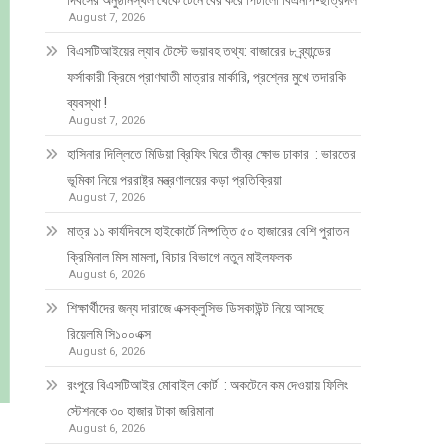
দিবসের অনুষ্ঠানস্থল থেকে টেনে বের করে পিটালো বিএনপি-ছাত্রদল
August 7, 2026
বিএসটিআইয়ের ল্যাব টেস্টে ভয়াবহ তথ্য: বাজারের ৮ ব্র্যান্ডের
ফর্সাকারী ক্রিমে প্রাণঘাতী মাত্রার মার্কারি, প্রশ্নের মুখে তদারকি
ব্যবস্থা !
August 7, 2026
হাসিনার দিল্লিতে মিডিয়া ব্রিফিং ঘিরে তীব্র ক্ষোভ ঢাকার : ভারতের
ভূমিকা নিয়ে পররাষ্ট্র মন্ত্রণালয়ের কড়া প্রতিক্রিয়া
August 7, 2026
মাত্র ১১ কার্যদিবসে হাইকোর্টে নিষ্পত্তি ৫০ হাজারের বেশি পুরাতন
ক্রিমিনাল মিস মামলা, বিচার বিভাগে নতুন মাইলফলক
August 6, 2026
শিক্ষার্থীদের জন্য দারাজে এক্সক্লুসিভ ডিসকাউন্ট নিয়ে আসছে
রিয়েলমি সি১০০এক্স
August 6, 2026
রংপুরে বিএসটিআইর মোবাইল কোর্ট : অকটেনে কম দেওয়ায় ফিলিং
স্টেশনকে ৩০ হাজার টাকা জরিমানা
August 6, 2026