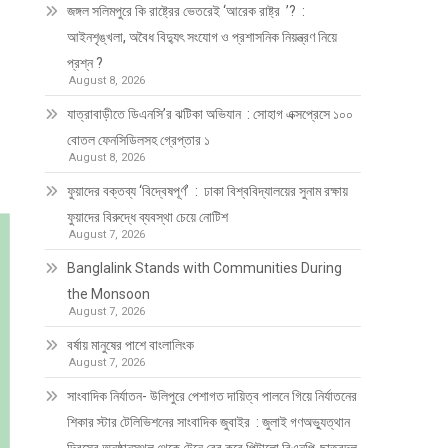
জঙ্গল সলিমপুরে কি রাষ্ট্রের ভেতরেই ‘আরেক রাষ্ট্র ’? :
আইনশৃঙ্খলা, অবৈধ বিদ্যুৎ সংযোগ ও প্রশাসনিক নিয়ন্ত্রণ নিয়ে
প্রশ্ন ?
August 8, 2026
যাত্রাবাড়ীতে ডিএনসি’র ঝটিকা অভিযান : সোহাগ এক্সপ্রেসে ১০০
বোতল ফেনসিডিলসহ গ্রেপ্তার ১
August 8, 2026
ফুয়াদের বক্তব্য ‘বিদ্বেষপূর্ণ’ : ঢাকা বিশ্ববিদ্যালয়ের সুনাম রক্ষায়
ফুয়াদের বিরুদ্ধে ব্যবস্থা চেয়ে নোটিশ
August 7, 2026
Banglalink Stands with Communities During
the Monsoon
August 7, 2026
বর্ষায় মানুষের পাশে বাংলালিংক
August 7, 2026
সাংবাদিক নির্যাতন- উলিপুরে পেশাগত দায়িত্ব পালনে গিয়ে নির্যাতনের
শিকার স্টার টেলিভিশনের সাংবাদিক জুবাইর : জুলাই গণঅভ্যুত্থান