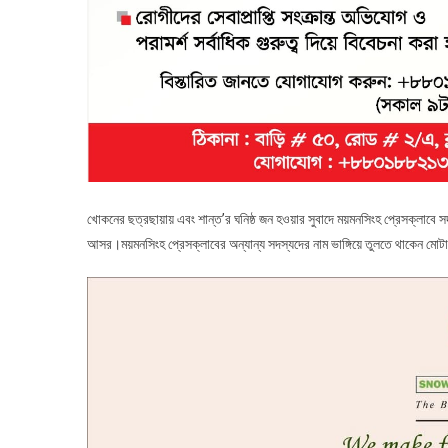
খোকনের ছত্রছায়ায় এবং শান্ত’র ঘনিষ্ঠ জন হওয়ার সুবাদে ময়মনসিংহ প্রেসক্লাবে স
আসর।ময়মনসিংহ প্রেসক্লাবের অন্যান্য সদস্যদের নাম ভাঙ্গিয়ে তুলতে থাকেন মোট