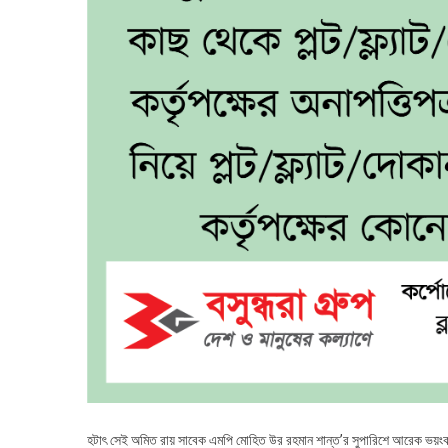
হটাৎ সেই অমিত রায় সাবেক এমপি মোহিত উর রহমান শান্ত’র সুপারিশে আরেক ভয়