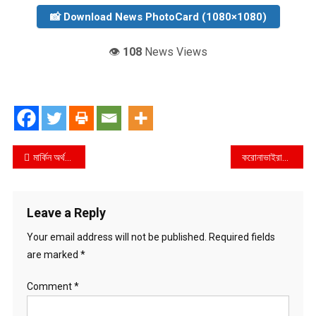
📸 Download News PhotoCard (1080×1080)
👁️
108
News Views
Post
মার্কিন অর্থনীতি নিয়ে ট্রাম্প-ওবামা যুদ্ধ!
করোনাভাইরাস মৃতের সংখ্যা বেড়ে ১৮৬৮
navigation
Leave a Reply
Your email address will not be published.
Required fields
are marked
*
Comment
*