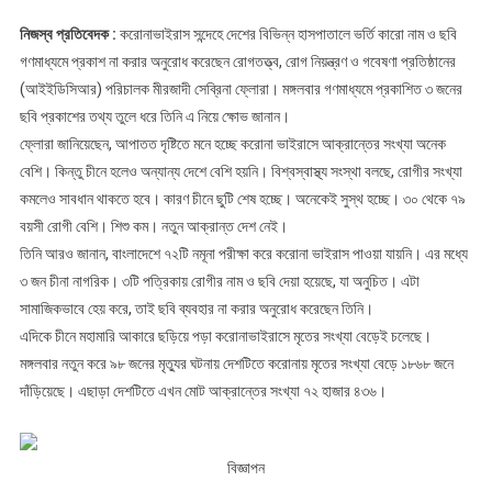
প্রকাশ
না
নিজস্ব প্রতিবেদক :
করোনাভাইরাস সন্দেহে দেশের বিভিন্ন হাসপাতালে ভর্তি কারো নাম ও ছবি
করার
গণমাধ্যমে প্রকাশ না করার অনুরোধ করেছেন রোগতত্ত্ব, রোগ নিয়ন্ত্রণ ও গবেষণা প্রতিষ্ঠানের
অনুরোধ
(আইইডিসিআর) পরিচালক মীরজাদী সেব্রিনা ফ্লোরা। মঙ্গলবার গণমাধ্যমে প্রকাশিত ৩ জনের
ছবি প্রকাশের তথ্য তুলে ধরে তিনি এ নিয়ে ক্ষোভ জানান।
ফ্লোরা জানিয়েছেন, আপাতত দৃষ্টিতে মনে হচ্ছে করোনা ভাইরাসে আক্রান্তের সংখ্যা অনেক
বেশি। কিন্তু চীনে হলেও অন্যান্য দেশে বেশি হয়নি। বিশ্বস্বাস্থ্য সংস্থা বলছে, রোগীর সংখ্যা
কমলেও সাবধান থাকতে হবে। কারণ চীনে ছুটি শেষ হচ্ছে। অনেকেই সুস্থ হচ্ছে। ৩০ থেকে ৭৯
বয়সী রোগী বেশি। শিশু কম। নতুন আক্রান্ত দেশ নেই।
তিনি আরও জানান, বাংলাদেশে ৭২টি নমূনা পরীক্ষা করে করোনা ভাইরাস পাওয়া যায়নি। এর মধ্যে
৩ জন চীনা নাগরিক। ৩টি পত্রিকায় রোগীর নাম ও ছবি দেয়া হয়েছে, যা অনুচিত। এটা
সামাজিকভাবে হেয় করে, তাই ছবি ব্যবহার না করার অনুরোধ করেছেন তিনি।
এদিকে চীনে মহামারি আকারে ছড়িয়ে পড়া করোনাভাইরাসে মৃতের সংখ্যা বেড়েই চলেছে।
মঙ্গলবার নতুন করে ৯৮ জনের মৃত্যুর ঘটনায় দেশটিতে করোনায় মৃতের সংখ্যা বেড়ে ১৮৬৮ জনে
দাঁড়িয়েছে। এছাড়া দেশটিতে এখন মোট আক্রান্তের সংখ্যা ৭২ হাজার ৪৩৬।
বিজ্ঞাপন