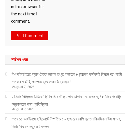
in this browser for
the next time I
comment.
সর্বশেষ খবর
বিএসটিআইয়ের ল্যাব টেস্টে ভয়াবহ তথ্য: বাজারের ৮ ব্র্যান্ডের ফর্সাকারী ক্রিমে প্রাণঘাতী
মাত্রার মার্কারি, প্রশ্নের মুখে তদারকি ব্যবস্থা !
August 7, 2026
হাসিনার দিল্লিতে মিডিয়া ব্রিফিং ঘিরে তীব্র ক্ষোভ ঢাকার : ভারতের ভূমিকা নিয়ে পররাষ্ট্র
মন্ত্রণালয়ের কড়া প্রতিক্রিয়া
August 7, 2026
মাত্র ১১ কার্যদিবসে হাইকোর্টে নিষ্পত্তি ৫০ হাজারের বেশি পুরাতন ক্রিমিনাল মিস মামলা,
বিচার বিভাগে নতুন মাইলফলক