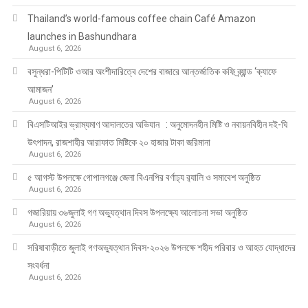
Thailand’s world-famous coffee chain Café Amazon
launches in Bashundhara
August 6, 2026
বসুন্ধরা-পিটিটি ওআর অংশীদারিত্বে দেশের বাজারে আন্তর্জাতিক কফি ব্র্যান্ড ‘ক্যাফে
আমাজন’
August 6, 2026
বিএসটিআইর ভ্রাম্যমাণ আদালতের অভিযান : অনুমোদনহীন মিষ্টি ও নবায়নবিহীন দই-ঘি
উৎপাদন, রাজশাহীর আরাফাত মিষ্টিকে ২০ হাজার টাকা জরিমানা
August 6, 2026
৫ আগস্ট উপলক্ষে গোপালগঞ্জে জেলা বিএনপির বর্ণাঢ্য র‍্যালি ও সমাবেশ অনুষ্ঠিত
August 6, 2026
গজারিয়ায় ৩৬জুলাই গণ অভ্যুত্থান দিবস উপলক্ষ্যে আলোচনা সভা অনুষ্ঠিত
August 6, 2026
সরিষাবাড়ীতে জুলাই গণঅভ্যুত্থান দিবস-২০২৬ উপলক্ষে শহীদ পরিবার ও আহত যোদ্ধাদের
সংবর্ধনা
August 6, 2026