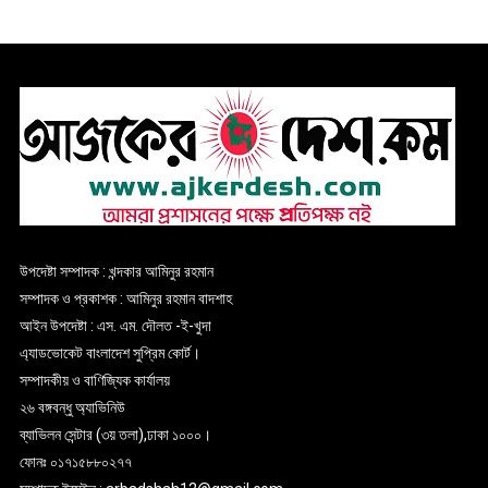
উপদেষ্টা সম্পাদক : খন্দকার আমিনুর রহমান
সম্পাদক ও প্রকাশক : আমিনুর রহমান বাদশাহ
আইন উপদেষ্টা : এস. এম. দৌলত -ই-খুদা
এ্যাডভোকেট বাংলাদেশ সুপ্রিম কোর্ট।
সম্পাদকীয় ও বাণিজ্যিক কার্যালয়
২৬ বঙ্গবন্ধু অ্যাভিনিউ
ব্যাভিলন সেন্টার (৩য় তলা),ঢাকা ১০০০।
ফোনঃ ০১৭১৫৮৮০২৭৭