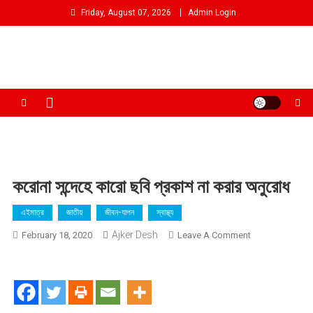
Skip
Friday, August 07, 2026
Admin Login
to
content
আমরা প্রশাসনের পক্ষে প্রতিপক্ষ নই
করোনা সন্দেহে কারো ছবি প্রকাশ না করার অনুরোধ
এইমাত্র
জাতীয়
জীবন-যাপন
স্বাস্থ্য
Ajker Desh
On
February 18, 2020
Leave A Comment
করোনা
সন্দেহে
কারো
ছবি