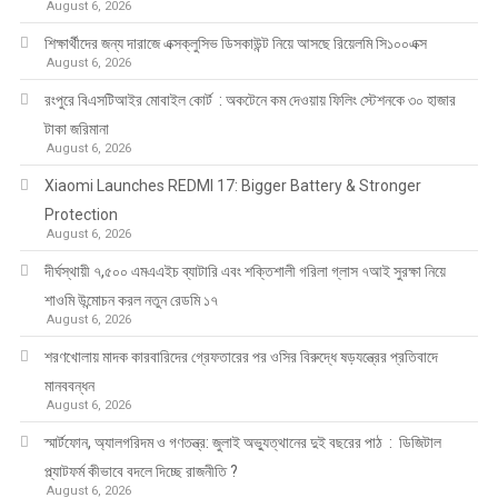
August 6, 2026
শিক্ষার্থীদের জন্য দারাজে এক্সক্লুসিভ ডিসকাউন্ট নিয়ে আসছে রিয়েলমি সি১০০এক্স
August 6, 2026
রংপুরে বিএসটিআইর মোবাইল কোর্ট : অকটেনে কম দেওয়ায় ফিলিং স্টেশনকে ৩০ হাজার
টাকা জরিমানা
August 6, 2026
Xiaomi Launches REDMI 17: Bigger Battery & Stronger
Protection
August 6, 2026
দীর্ঘস্থায়ী ৭,৫০০ এমএএইচ ব্যাটারি এবং শক্তিশালী গরিলা গ্লাস ৭আই সুরক্ষা নিয়ে
শাওমি উন্মোচন করল নতুন রেডমি ১৭
August 6, 2026
শরণখোলায় মাদক কারবারিদের গ্রেফতারের পর ওসির বিরুদ্ধে ষড়যন্ত্রের প্রতিবাদে
মানববন্ধন
August 6, 2026
স্মার্টফোন, অ্যালগরিদম ও গণতন্ত্র: জুলাই অভ্যুত্থানের দুই বছরের পাঠ : ডিজিটাল
প্ল্যাটফর্ম কীভাবে বদলে দিচ্ছে রাজনীতি ?
August 6, 2026