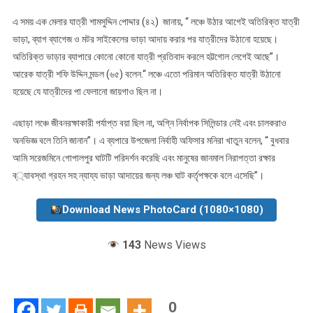
এ সময় এক মেলার যাত্রী শামসুদ্দিন পোদ্দার (৪২) জানায়, “ লঞ্চে উঠার আগেই অতিরিক্ত যাত্রী
ভাড়া, ব্যাগ ব্যাগেজ ও মটর সাইকেলের ভাড়া আদায় করার পর যাত্রীদের উঠানো হয়েছে।
অতিরিক্ত ভাড়ার ব্যাপারে কোনো কোনো যাত্রী প্রতিবাদ করলে হট্টগোল লেগেই আছে”।
আরেক যাত্রী শফি উদ্দিন মন্ডল (৬৫) বলেন.“ লঞ্চে এতো পরিমান অতিরিক্ত যাত্রী উঠানো
হয়েছে যে যাত্রীদের পা ফেলানো জায়গাও ছিল না।
এছাড়া লঞ্চে জীবনরক্ষাকারী পর্যাপ্ত বয়া ছিল না, অগ্নি নির্বাপক সিলিন্ডার নেই এবং চালকরাও
অনভিজ্ঞ বলে তিনি জানান”। এ ব্যপারে উপজেলা নির্বাহী অফিসার মনিরা খাতুন বলেন, “ বুধবার
আমি সরেজমিনে গোপালপুর ঘাটটি পরিদর্শন করেছি এবং মানুষের জানমাল নিরাপত্তা রক্ষার
ব্্যাবস্থা গ্রহন সহ ন্যায্য ভাড়া আদায়ের জন্য লঞ্চ ঘাট কর্তৃপক্ষকে বলে এসেছি”।
Download News PhotoCard (1080×1080)
143
News Views
0