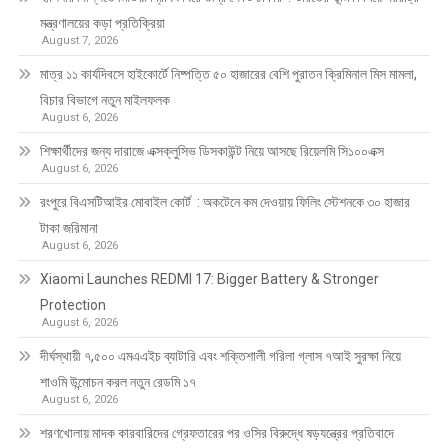
মন্ত্রণালয়ের কড়া প্রতিক্রিয়া
August 7, 2026
মাত্র ১১ কার্যদিবসে হাইকোর্টে নিষ্পত্তি ৫০ হাজারের বেশি পুরাতন ক্রিমিনাল মিস মামলা,
বিচার বিভাগে নতুন মাইলফলক
August 6, 2026
শিক্ষার্থীদের জন্য দারাজে এক্সক্লুসিভ ডিসকাউন্ট নিয়ে আসছে রিয়েলমি সি১০০এক্স
August 6, 2026
রংপুরে বিএসটিআইর মোবাইল কোর্ট : অকটেনে কম দেওয়ায় ফিলিং স্টেশনকে ৩০ হাজার
টাকা জরিমানা
August 6, 2026
Xiaomi Launches REDMI 17: Bigger Battery & Stronger
Protection
August 6, 2026
দীর্ঘস্থায়ী ৭,৫০০ এমএএইচ ব্যাটারি এবং শক্তিশালী গরিলা গ্লাস ৭আই সুরক্ষা নিয়ে
শাওমি উন্মোচন করল নতুন রেডমি ১৭
August 6, 2026
শরণখোলায় মাদক কারবারিদের গ্রেফতারের পর ওসির বিরুদ্ধে ষড়যন্ত্রের প্রতিবাদে