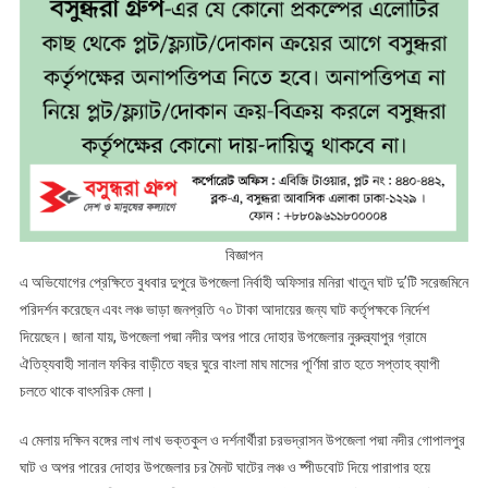
বিজ্ঞাপন
এ অভিযোগের প্রেক্ষিতে বুধবার দুপুরে উপজেলা নির্বাহী অফিসার মনিরা খাতুন ঘাট দু’টি সরেজমিনে
পরিদর্শন করেছেন এবং লঞ্চ ভাড়া জনপ্রতি ৭০ টাকা আদায়ের জন্য ঘাট কর্তৃপক্ষকে নির্দেশ
দিয়েছেন। জানা যায়, উপজেলা পদ্মা নদীর অপর পারে দোহার উপজেলার নুরুল্ল্যাপুর গ্রামে
ঐতিহ্যবাহী সানাল ফকির বাড়ীতে বছর ঘুরে বাংলা মাঘ মাসের পূর্ণিমা রাত হতে সপ্তাহ ব্যাপী
চলতে থাকে বাৎসরিক মেলা।
এ মেলায় দক্ষিন বঙ্গের লাখ লাখ ভক্তকুল ও দর্শনার্থীরা চরভদ্রাসন উপজেলা পদ্মা নদীর গোপালপুর
ঘাট ও অপর পারের দোহার উপজেলার চর মৈনট ঘাটের লঞ্চ ও ষ্পীডবোট দিয়ে পারাপার হয়ে