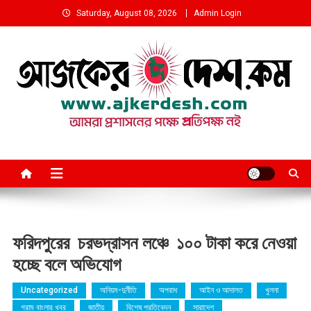
Skip
Saturday, August 08, 2026
Admin Login
to
content
আমরা প্রশাসনের পক্ষে প্রতিপক্ষ নই
ফরিদপুরের চরভদ্রাসন লঞ্চে ১০০ টাকা করে নেওয়া
হচ্ছে বলে অভিযোগ
Uncategorized
অনিয়ম-দুর্নীতি
অপরাধ
আইন ও আদালত
খুলনা
গ্রাম বাংলার খবর
জাতীয়
বিশেষ প্রতিবেদন
সারাদেশ