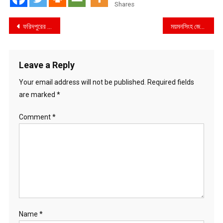
Shares
Post
ফরিদপুরের সদরপুরে অপারেশন ডেভিল হান্ট : আওয়ামী ও নিষিদ্ধ ছাত্রলীগ নেতাসহ আটক ৩
ময়মনসিংহ জেলা ডিবি পুলিশের অভিযান : ১০ বোতল ফেনসিডিলসহ ১ জন মাদক ব্যাবসায়ী গ্রেফতার
navigation
Leave a Reply
Your email address will not be published.
Required fields
are marked
*
Comment
*
Name
*