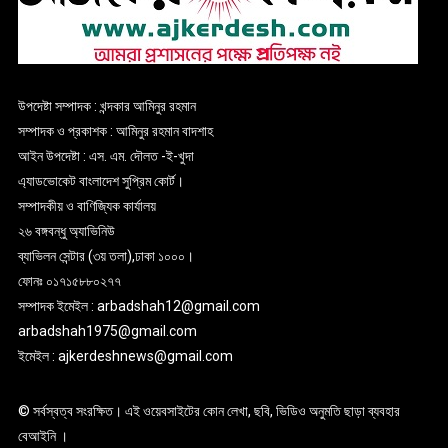
উপদেষ্টা সম্পাদক : খন্দকার আমিনুর রহমান
সম্পাদক ও প্রকাশক : আমিনুর রহমান বাদশাহ
আইন উপদেষ্টা : এস. এম. দৌলত -ই-খুদা
এ্যাডভোকেট বাংলাদেশ সুপ্রিম কোর্ট।
সম্পাদকীয় ও বাণিজ্যিক কার্যালয়
২৬ বঙ্গবন্ধু অ্যাভিনিউ
ব্যাভিলন সেন্টার (৩য় তলা),ঢাকা ১০০০।
ফোনঃ ০১৭১৫৮৮০২৭৭
সম্পাদক ইমেইল : arbadshah12@gmail.com
arbadshah1975@gmail.com
ইমেইল : ajkerdeshnews@gmail.com
© সর্বস্বত্ব সংরক্ষিত। এই ওয়েবসাইটের কোন লেখা, ছবি, ভিডিও অনুমতি ছাড়া ব্যবহার
বেআইনি ।