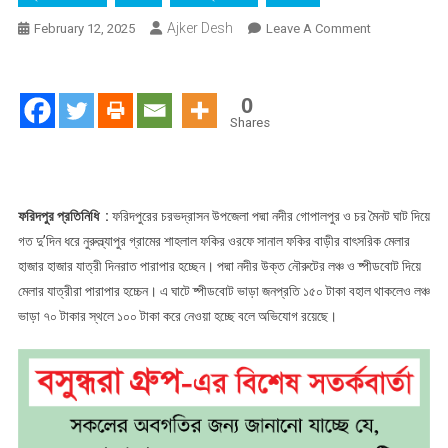
Ajker Desh
On
February 12, 2025
Leave A Comment
ফরিদপুরের
চরভদ্রাসন
লঞ্চে
0
১০০
Shares
টাকা
করে
নেওয়া
হচ্ছে
ফরিদপুর প্রতিনিধি :
ফরিদপুরের চরভদ্রাসন উপজেলা পদ্মা নদীর গোপালপুর ও চর মৈনট ঘাট দিয়ে
বলে
গত দু’দিন ধরে নুরুল্ল্যাপুর গ্রামের শাহলাল ফকির ওরফে সানাল ফকির বাড়ীর বাৎসরিক মেলার
অভিযোগ
হাজার হাজার যাত্রী দিনরাত পারাপার হচ্ছেন। পদ্মা নদীর উক্ত নৌরুটের লঞ্চ ও ষ্পীডবোট দিয়ে
মেলার যাত্রীরা পারাপার হচ্চেন। এ ঘাটে ষ্পীডবোট ভাড়া জনপ্রতি ১৫০ টাকা বহাল থাকলেও লঞ্চ
ভাড়া ৭০ টাকার স্থলে ১০০ টাকা করে নেওয়া হচ্ছে বলে অভিযোগ রয়েছে।