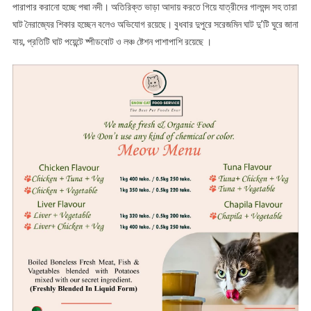
পারাপার করানো হচ্ছে পদ্মা নদী। অতিরিক্ত ভাড়া আদায় করতে গিয়ে যাত্রীদের গালমন্দ সহ তারা
ঘাট নৈরাজ্যের শিকার হচ্ছেন বলেও অভিযোগ রয়েছে। বুধবার দুপুরে সরেজমিন ঘাট দু’টি ঘুরে জানা
যায়, প্রতিটি ঘাট পয়েন্টে ষ্পীডবোট ও লঞ্চ ষ্টেশন পাশাপাশি রয়েছে ।