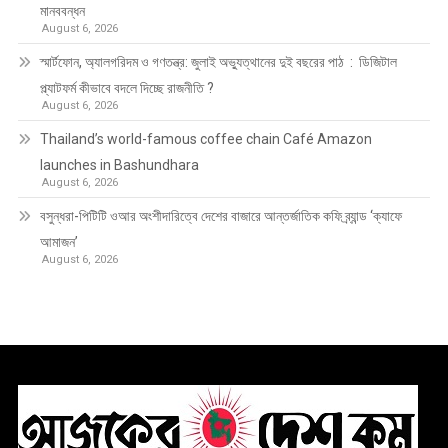
মানববন্ধন
August 6, 2026
স্মার্টফোন, অ্যালগরিদম ও গণতন্ত্র: জুলাই অভ্যুত্থানের দুই বছরের পাঠ : ডিজিটাল
প্ল্যাটফর্ম কীভাবে বদলে দিচ্ছে রাজনীতি ?
August 6, 2026
Thailand’s world-famous coffee chain Café Amazon
launches in Bashundhara
August 6, 2026
বসুন্ধরা-পিটিটি ওআর অংশীদারিত্বে দেশের বাজারে আন্তর্জাতিক কফি ব্র্যান্ড ‘ক্যাফে
আমাজন’
August 6, 2026