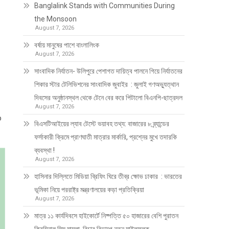
Banglalink Stands with Communities During
the Monsoon
August 7, 2026
বর্ষায় মানুষের পাশে বাংলালিংক
August 7, 2026
সাংবাদিক নির্যাতন- উলিপুরে পেশাগত দায়িত্ব পালনে গিয়ে নির্যাতনের
শিকার স্টার টেলিভিশনের সাংবাদিক জুবাইর : জুলাই গণঅভ্যুত্থান
দিবসের অনুষ্ঠানস্থল থেকে টেনে বের করে পিটালো বিএনপি-ছাত্রদল
August 7, 2026
o
বিএসটিআইয়ের ল্যাব টেস্টে ভয়াবহ তথ্য: বাজারের ৮ ব্র্যান্ডের
ফর্সাকারী ক্রিমে প্রাণঘাতী মাত্রার মার্কারি, প্রশ্নের মুখে তদারকি
ব্যবস্থা !
August 7, 2026
হাসিনার দিল্লিতে মিডিয়া ব্রিফিং ঘিরে তীব্র ক্ষোভ ঢাকার : ভারতের
ভূমিকা নিয়ে পররাষ্ট্র মন্ত্রণালয়ের কড়া প্রতিক্রিয়া
August 7, 2026
মাত্র ১১ কার্যদিবসে হাইকোর্টে নিষ্পত্তি ৫০ হাজারের বেশি পুরাতন