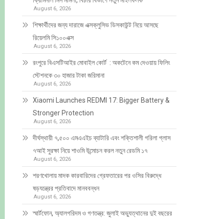
ক্রিমিনাল মিস মামলা, বিচার বিভাগে নতুন মাইলফলক
August 6, 2026
শিক্ষার্থীদের জন্য দারাজে এক্সক্লুসিভ ডিসকাউন্ট নিয়ে আসছে
রিয়েলমি সি১০০এক্স
August 6, 2026
রংপুরে বিএসটিআইর মোবাইল কোর্ট : অকটেনে কম দেওয়ায় ফিলিং
স্টেশনকে ৩০ হাজার টাকা জরিমানা
August 6, 2026
Xiaomi Launches REDMI 17: Bigger Battery &
Stronger Protection
August 6, 2026
দীর্ঘস্থায়ী ৭,৫০০ এমএএইচ ব্যাটারি এবং শক্তিশালী গরিলা গ্লাস
৭আই সুরক্ষা নিয়ে শাওমি উন্মোচন করল নতুন রেডমি ১৭
August 6, 2026
শরণখোলায় মাদক কারবারিদের গ্রেফতারের পর ওসির বিরুদ্ধে
ষড়যন্ত্রের প্রতিবাদে মানববন্ধন
August 6, 2026
স্মার্টফোন, অ্যালগরিদম ও গণতন্ত্র: জুলাই অভ্যুত্থানের দুই বছরের