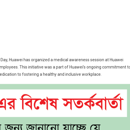
national
en’s
ei
th
eness
s Day, Huawei has organized a medical awareness session at Huawei
ion
 employees. This initiative was a part of Huawei’s ongoing commitment t
dication to fostering a healthy and inclusive workplace.
le
oyees