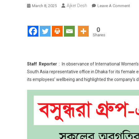
Ajker Desh
On
March 8, 2025
Leave A Comment
Inter
Wom
Day
0
In
Shares
Huaw
:
Heal
Awar
Staff Reporter
: In observance of International Women’
Sess
South Asia representative office in Dhaka for its female
For
its employees’ wellbeing and highlighted the company’s de
Fema
Empl