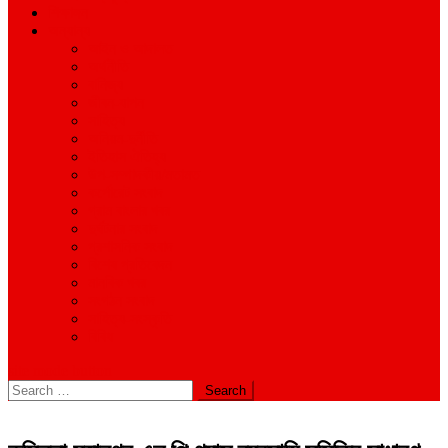
শিক্ষাঙ্গন
অন্যান্য
আইন ও আদালত
অর্থনীতি
বানিজ্য
জীবন-যাপন
সাহিত্য
অনিয়ম-দুর্নীতি
ইতিহাস ঐতিহ্য
উপ-সম্পাদকীয়/মতামত
কর্পোরেট সংবাদ
গ্রাম বাংলার খবর
দুর্ঘটনার সংবাদ
প্রশাসনিক সংবাদ
বিশেষ প্রতিবেদন
মানবিক খবর
সংগঠন সংবাদ
সাহিত্য-সংস্কৃতি
বিবিধ
site mode button
Search
for: