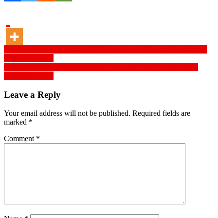
Post
বিএনপিতে কোন সন্ত্রাস, নৈরাজ্য, চাঁদাবাজি এবং মাদক কারবারীদের স্থান নেই ——–
অধ্যক্ষ সেলিম ভূইয়া
navigation
পাটগ্রাম উপজেলার দহগ্রাম আঙ্গোরপোতা দিয়ে ২০ হাজার টাকা দিয়ে মানব পাচার :
বিজিবি’র হাতে আটক
Leave a Reply
Your email address will not be published.
Required fields are
marked
*
Comment
*