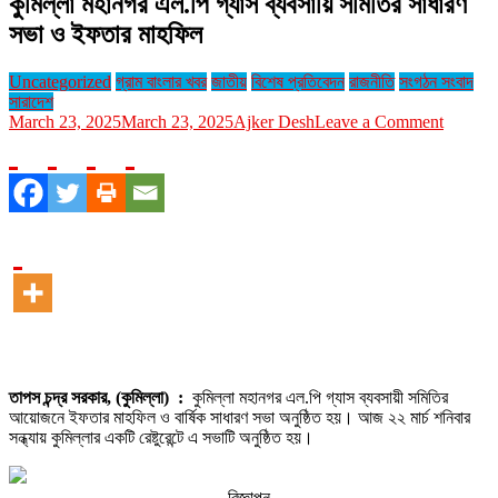
কুমিল্লা মহানগর এল.পি গ্যাস ব্যবসায়ি সমিতির সাধারণ
সভা ও ইফতার মাহফিল
Uncategorized
গ্রাম বাংলার খবর
জাতীয়
বিশেষ প্রতিবেদন
রাজনীতি
সংগঠন সংবাদ
সারাদেশ
on
March 23, 2025
March 23, 2025
Ajker Desh
Leave a Comment
কুমিল্লা
মহানগর
এল.পি
গ্যাস
ব্যবসায়ি
সমিতির
সাধারণ
সভা
ও
ইফতার
মাহফিল
তাপস চন্দ্র সরকার, (কুমিল্লা) :
কুমিল্লা মহানগর এল.পি গ্যাস ব্যবসায়ী সমিতির
আয়োজনে ইফতার মাহফিল ও বার্ষিক সাধারণ সভা অনুষ্ঠিত হয়। আজ ২২ মার্চ শনিবার
সন্ধ্যায় কুমিল্লার একটি রেষ্টুরেন্টে এ সভাটি অনুষ্ঠিত হয়।
বিজ্ঞাপন