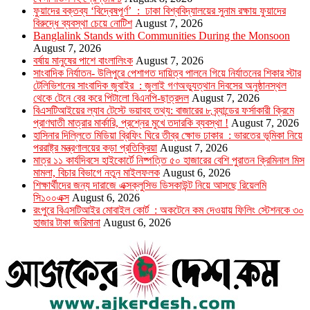
ফুয়াদের বক্তব্য ‘বিদ্বেষপূর্ণ’ : ঢাকা বিশ্ববিদ্যালয়ের সুনাম রক্ষায় ফুয়াদের
বিরুদ্ধে ব্যবস্থা চেয়ে নোটিশ
August 7, 2026
Banglalink Stands with Communities During the Monsoon
August 7, 2026
বর্ষায় মানুষের পাশে বাংলালিংক
August 7, 2026
সাংবাদিক নির্যাতন- উলিপুরে পেশাগত দায়িত্ব পালনে গিয়ে নির্যাতনের শিকার স্টার
টেলিভিশনের সাংবাদিক জুবাইর : জুলাই গণঅভ্যুত্থান দিবসের অনুষ্ঠানস্থল
থেকে টেনে বের করে পিটালো বিএনপি-ছাত্রদল
August 7, 2026
বিএসটিআইয়ের ল্যাব টেস্টে ভয়াবহ তথ্য: বাজারের ৮ ব্র্যান্ডের ফর্সাকারী ক্রিমে
প্রাণঘাতী মাত্রার মার্কারি, প্রশ্নের মুখে তদারকি ব্যবস্থা !
August 7, 2026
হাসিনার দিল্লিতে মিডিয়া ব্রিফিং ঘিরে তীব্র ক্ষোভ ঢাকার : ভারতের ভূমিকা নিয়ে
পররাষ্ট্র মন্ত্রণালয়ের কড়া প্রতিক্রিয়া
August 7, 2026
মাত্র ১১ কার্যদিবসে হাইকোর্টে নিষ্পত্তি ৫০ হাজারের বেশি পুরাতন ক্রিমিনাল মিস
মামলা, বিচার বিভাগে নতুন মাইলফলক
August 6, 2026
শিক্ষার্থীদের জন্য দারাজে এক্সক্লুসিভ ডিসকাউন্ট নিয়ে আসছে রিয়েলমি
সি১০০এক্স
August 6, 2026
রংপুরে বিএসটিআইর মোবাইল কোর্ট : অকটেনে কম দেওয়ায় ফিলিং স্টেশনকে ৩০
হাজার টাকা জরিমানা
August 6, 2026