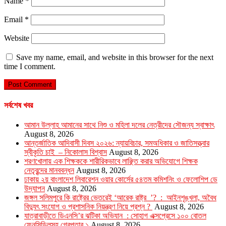
Name
*
Email
*
Website
Save my name, email, and website in this browser for the next
time I comment.
সর্বশেষ খবর
আমান উল্লাহ আমানের সাথে নিশু ও মহিলা দলের নেত্রীদের সৌজন্য স্বাক্ষাৎ
August 8, 2026
আন্তর্জাতিক আদিবাসী দিবস ২০২৬: ন্যায়বিচার, সমঅধিকার ও জাতিসত্ত্বার
স্বীকৃতি চাই – নিকোলাস বিশ্বাস
August 8, 2026
শরণখোলায় এক শিক্ষককে শারীরিকভাবে লাঞ্ছিত করার অভিযোগে শিক্ষক
নেতৃবৃন্দের মানববন্ধন
August 8, 2026
ঢাকায় ২য় বাংলাদেশ লিবারেশন ওয়ার কোর্সের ৫৪তম কমিশনিং ও ফেলোশিপ ডে
উদ্‌যাপন
August 8, 2026
জঙ্গল সলিমপুরে কি রাষ্ট্রের ভেতরেই ‘আরেক রাষ্ট্র ’? : আইনশৃঙ্খলা, অবৈধ
বিদ্যুৎ সংযোগ ও প্রশাসনিক নিয়ন্ত্রণ নিয়ে প্রশ্ন ?
August 8, 2026
যাত্রাবাড়ীতে ডিএনসি’র ঝটিকা অভিযান : সোহাগ এক্সপ্রেসে ১০০ বোতল
ফেনসিডিলসহ গ্রেপ্তার ১
August 8, 2026