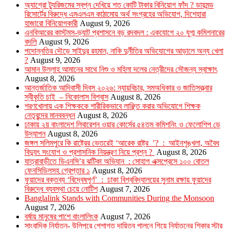
অ্যাগ্রো ট্যুরিজমের স্বপ্ন দেখিয়ে শত কোটি টাকার বিনিয়োগ ফাঁদ ? ডায়মন্ড
রিসোর্টের বিরুদ্ধে এমএলএম কাঠামোয় অর্থ সংগ্রহের অভিযোগ, দিশেহারা
হাজারো বিনিয়োগকারী
August 9, 2026
এনবিআরের কাস্টমস-ভ্যাট প্রশাসনে বড় রদবদল : একযোগে ২০ যুগ্ম কমিশনারের
বদলি
August 9, 2026
পদোন্নতির দৌড়ে সাইদুর রহমান, নাকি দুর্নীতির অভিযোগের আড়ালে অন্য খেলা
?
August 9, 2026
আমান উল্লাহ আমানের সাথে নিশু ও মহিলা দলের নেত্রীদের সৌজন্য স্বাক্ষাৎ
August 8, 2026
আন্তর্জাতিক আদিবাসী দিবস ২০২৬: ন্যায়বিচার, সমঅধিকার ও জাতিসত্ত্বার
স্বীকৃতি চাই – নিকোলাস বিশ্বাস
August 8, 2026
শরণখোলায় এক শিক্ষককে শারীরিকভাবে লাঞ্ছিত করার অভিযোগে শিক্ষক
নেতৃবৃন্দের মানববন্ধন
August 8, 2026
ঢাকায় ২য় বাংলাদেশ লিবারেশন ওয়ার কোর্সের ৫৪তম কমিশনিং ও ফেলোশিপ ডে
উদ্‌যাপন
August 8, 2026
জঙ্গল সলিমপুরে কি রাষ্ট্রের ভেতরেই ‘আরেক রাষ্ট্র ’? : আইনশৃঙ্খলা, অবৈধ
বিদ্যুৎ সংযোগ ও প্রশাসনিক নিয়ন্ত্রণ নিয়ে প্রশ্ন ?
August 8, 2026
যাত্রাবাড়ীতে ডিএনসি’র ঝটিকা অভিযান : সোহাগ এক্সপ্রেসে ১০০ বোতল
ফেনসিডিলসহ গ্রেপ্তার ১
August 8, 2026
ফুয়াদের বক্তব্য ‘বিদ্বেষপূর্ণ’ : ঢাকা বিশ্ববিদ্যালয়ের সুনাম রক্ষায় ফুয়াদের
বিরুদ্ধে ব্যবস্থা চেয়ে নোটিশ
August 7, 2026
Banglalink Stands with Communities During the Monsoon
August 7, 2026
বর্ষায় মানুষের পাশে বাংলালিংক
August 7, 2026
সাংবাদিক নির্যাতন- উলিপুরে পেশাগত দায়িত্ব পালনে গিয়ে নির্যাতনের শিকার স্টার