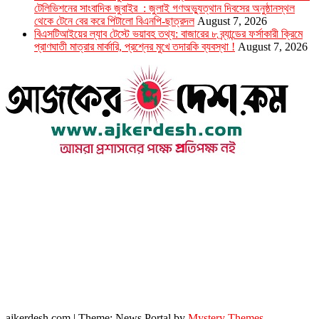
টেলিভিশনের সাংবাদিক জুবাইর : জুলাই গণঅভ্যুত্থান দিবসের অনুষ্ঠানস্থল
থেকে টেনে বের করে পিটালো বিএনপি-ছাত্রদল
August 7, 2026
বিএসটিআইয়ের ল্যাব টেস্টে ভয়াবহ তথ্য: বাজারের ৮ ব্র্যান্ডের ফর্সাকারী ক্রিমে
প্রাণঘাতী মাত্রার মার্কারি, প্রশ্নের মুখে তদারকি ব্যবস্থা !
August 7, 2026
উপদেষ্টা সম্পাদক : খন্দকার আমিনুর রহমান
সম্পাদক ও প্রকাশক : আমিনুর রহমান বাদশাহ
আইন উপদেষ্টা : এস. এম. দৌলত -ই-খুদা
এ্যাডভোকেট বাংলাদেশ সুপ্রিম কোর্ট।
সম্পাদকীয় ও বাণিজ্যিক কার্যালয়
২৬ বঙ্গবন্ধু অ্যাভিনিউ
ব্যাভিলন সেন্টার (৩য় তলা),ঢাকা ১০০০।
ফোনঃ ০১৭১৫৮৮০২৭৭
সম্পাদক ইমেইল : arbadshah12@gmail.com
arbadshah1975@gmail.com
ইমেইল : ajkerdeshnews@gmail.com
© সর্বস্বত্ব সংরক্ষিত। এই ওয়েবসাইটের কোন লেখা, ছবি, ভিডিও অনুমতি ছাড়া ব্যবহার বেআইনি ।
ajkerdesh.com
|
Theme: News Portal by
Mystery Themes
.