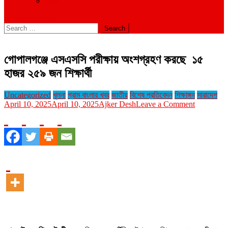
বিবিধ
site mode button
Search
for:
গোপালগঞ্জে এসএসসি পরীক্ষায় অংশগ্রহণ করছে ১৫
হাজর ২৫৯ জন শিক্ষার্থী
Uncategorized
খুলনা
গ্রাম বাংলার খবর
জাতীয়
বিশেষ প্রতিবেদন
শিক্ষাঙ্গন
সারাদেশ
on
April 10, 2025
April 10, 2025
Ajker Desh
Leave a Comment
গোপালগঞ্জে
এসএসসি
পরীক্ষায়
অংশগ্রহণ
করছে
১৫
হাজর
২৫৯
জন
শিক্ষার্থী