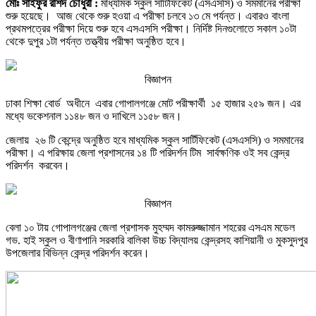
মোঃ সাইফুর রশিদ চৌধুরী :
মাধ্যমিক স্কুল সার্টিফিকেট (এসএসসি) ও সমমানের পরীক্ষা
শুরু হয়েছে। আজ থেকে শুরু হওয়া এ পরীক্ষা চলবে ১৩ মে পর্যন্ত। এবারও বাংলা
প্রথমপত্রের পরীক্ষা দিয়ে শুরু হবে এসএসসি পরীক্ষা। নির্দিষ্ট দিনগুলোতে সকাল ১০টা
থেকে দুপুর ১টা পর্যন্ত তত্ত্বীয় পরীক্ষা অনুষ্ঠিত হবে।
বিজ্ঞাপন
ঢাকা শিক্ষা বোর্ড অধীনে এবার গোপালগঞ্জে মোট পরীক্ষার্থী ১৫ হাজার ২৫৯ জন। এর
মধ্যে ভকেশনাল ১১৪৮ জন ও দাখিলে ১১৫৮ জন।
জেলায় ২৬ টি কেন্দ্রে অনুষ্ঠিত হবে মাধ্যমিক স্কুল সার্টিফিকেট (এসএসসি) ও সমমানের
পরীক্ষা। এ পরিক্ষায় জেলা প্রশাসনের ১৪ টি পরিদর্শন টিম সার্বক্ষণিক ওই সব কেন্দ্র
পরিদর্শন করবেন।
বিজ্ঞাপন
বেলা ১০ টায় গোপালগঞ্জের জেলা প্রশাসক মুহম্মদ কামরুজ্জামান শহরের এসএম মডেল
গভ. হাই স্কুল ও বীণাপানি সরকারি বালিকা উচ্চ বিদ্যালয় কেন্দ্রসহ কাশিয়ানী ও মুকসুদপুর
উপজেলার বিভিন্ন কেন্দ্র পরিদর্শন করেন।