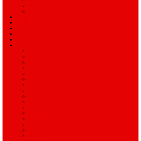
ময়মনসিংহ
রাজশাহী
অপরাধ
বিনোদন
স্বাস্থ্য
বিজ্ঞান ও প্রযুক্তি
শিক্ষাঙ্গন
অন্যান্য
আইন ও আদালত
অর্থনীতি
বানিজ্য
জীবন-যাপন
সাহিত্য
অনিয়ম-দুর্নীতি
ইতিহাস ঐতিহ্য
উপ-সম্পাদকীয়/মতামত
কর্পোরেট সংবাদ
গ্রাম বাংলার খবর
দুর্ঘটনার সংবাদ
প্রশাসনিক সংবাদ
বিশেষ প্রতিবেদন
মানবিক খবর
সংগঠন সংবাদ
সাহিত্য-সংস্কৃতি