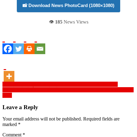
📸 Download News PhotoCard (1080×1080)
👁️
185
News Views
Post
ফিলিস্তিন প্রশ্নে মুসলিম বিশ্বের ভূমিকা হতাশাজনক – ——ইলিয়াস কাঞ্চন
realme may bring C75 successor with improved designs and slashed
navigation
price
Leave a Reply
Your email address will not be published.
Required fields are
marked
*
Comment
*