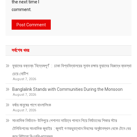
the next time I
comment.
সর্বশেষ খবর
ফুয়াদের বক্তব্য ‘বিদ্বেষপূর্ণ’ : ঢাকা বিশ্ববিদ্যালয়ের সুনাম রক্ষায় ফুয়াদের বিরুদ্ধে ব্যবস্থা
চেয়ে নোটিশ
August 7, 2026
Banglalink Stands with Communities During the Monsoon
August 7, 2026
বর্ষায় মানুষের পাশে বাংলালিংক
August 7, 2026
সাংবাদিক নির্যাতন- উলিপুরে পেশাগত দায়িত্ব পালনে গিয়ে নির্যাতনের শিকার স্টার
টেলিভিশনের সাংবাদিক জুবাইর : জুলাই গণঅভ্যুত্থান দিবসের অনুষ্ঠানস্থল থেকে টেনে বের
করে পিটালো বিএনপি-ছাত্রদল