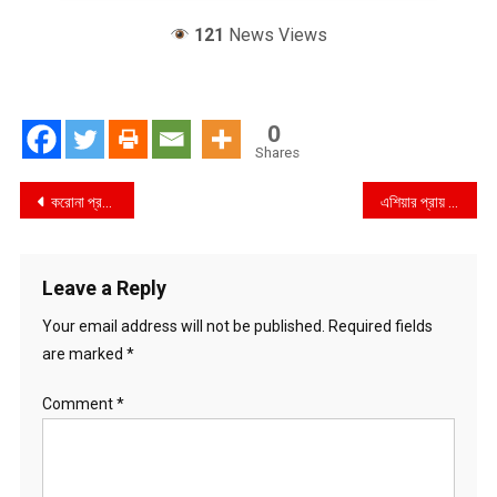
121
News Views
0
Shares
Post
করোনা প্রতিরোধে গণমাধ্যম ও সরকার ঘনিষ্ঠভাবে কাজ করবে
এশিয়ার প্রায় আড়াই কোটি লোককে দরিদ্র করবে করোনা : বিশ্বব্যাংক
navigation
Leave a Reply
Your email address will not be published.
Required fields
are marked
*
Comment
*