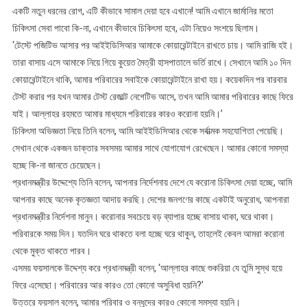
একটি নতুন ধরনের রোগ, এটি কীভাবে সামাল দেয়া হবে এখানে! আমি এখানে জার্মানির মতো
চিকিৎসা সেবা পাবো কি-না, এখানে কীভাবে চিকিৎসা হবে, এটা নিয়েও সংশয়ে ছিলাম।
‘টেস্টে পজিটিভ আসার পর আইইডিসিআর আমাকে কোয়ারেন্টাইনে রাখতে চায়। আমি রাজি হই।
তারা বাসায় এসে আমাকে নিয়ে গিয়ে কুয়েত মৈত্রী হাসপাতালে ভর্তি রাখে। সেখানে আমি ১০ দিন
কোয়ারেন্টাইনে থাকি, আমার পরিবারের সবাইকে কোয়ারেন্টাইনে রাখা হয়। কয়েকদিন পর বারবার
টেস্ট করার পর যখন আমার টেস্ট রেজাল্ট নেগেটিভ আসে, তখন আমি আমার পরিবারের কাছে ফিরে
যাই। আল্লাহর রহমতে আমার মাধ্যমে পরিবারের কারও করোনা হয়নি।’
চিকিৎসা অভিজ্ঞতা নিয়ে তিনি বলেন, আমি আইইডিসিআর থেকে সর্বাত্মক সহযোগিতা পেয়েছি।
সেখান থেকে একজন ডাক্তার সবসময় আমার সাথে যোগাযোগ রেখেছেন। আমার কোনো সমস্যা
হচ্ছে কি-না জানতে চেয়েছেন।
প্রধানমন্ত্রীর উদ্দেশ্যে তিনি বলেন, আপনার নির্দেশনায় দেশে যে করোনা চিকিৎসা দেয়া হচ্ছে, আমি
আপনার কাছে অনেক কৃতজ্ঞতা আদায় করছি। দেশের জনগণের কাছে একটাই অনুরোধ, আপনারা
প্রধানমন্ত্রীর নির্দেশনা মানুন। করোনার সবচেয়ে বড় ব্যাপার হচ্ছে বাসায় থাকা, ঘরে থাকা।
পরিবারকে সময় দিন। যতদিন ঘরে থাকতে বলা হচ্ছে ঘরে থাকুন, তাহলেই কেবল আমরা করোনা
থেকে মুক্ত থাকতে পারব।
এসময় ফয়সালকে উদ্দেশ্য করে প্রধানমন্ত্রী বলেন, ‘আল্লাহর কাছে শুকরিয়া যে তুমি সুস্থ হয়ে
ফিরে এসেছো। পরিবারের আর কারও তো কোনো অসুবিধা হয়নি?’
উত্তরে ফয়সাল বলেন, আমার পরিবার ও বন্ধুদের কারও কোনো সমস্যা হয়নি।