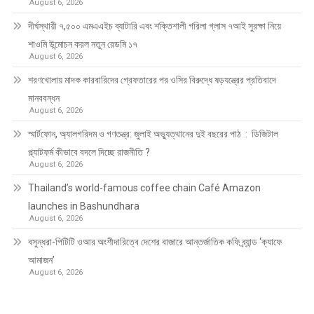
August 6, 2026
দীর্ঘস্থায়ী ৭,৫০০ এমএএইচ ব্যাটারি এবং শক্তিশালী গরিলা গ্লাস ৭আই সুরক্ষা নিয়ে
শাওমি উন্মোচন করল নতুন রেডমি ১৭
August 6, 2026
শরণখোলায় মাদক কারবারিদের গ্রেফতারের পর ওসির বিরুদ্ধে ষড়যন্ত্রের প্রতিবাদে
মানববন্ধন
August 6, 2026
স্মার্টফোন, অ্যালগরিদম ও গণতন্ত্র: জুলাই অভ্যুত্থানের দুই বছরের পাঠ : ডিজিটাল
প্ল্যাটফর্ম কীভাবে বদলে দিচ্ছে রাজনীতি ?
August 6, 2026
Thailand’s world-famous coffee chain Café Amazon
launches in Bashundhara
August 6, 2026
বসুন্ধরা-পিটিটি ওআর অংশীদারিত্বে দেশের বাজারে আন্তর্জাতিক কফি ব্র্যান্ড ‘ক্যাফে
আমাজন’
August 6, 2026