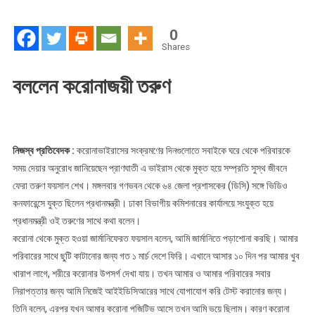
থাকুন
0
Shares
বললেন করোনাজয়ী তরুণ
নিজস্ব প্রতিবেদক :
করোনাভাইরাসের সংক্রমণের দিনগুলোতে সবাইকে ঘরে থেকে পরিবারকে
সময় দেয়ার অনুরোধ জানিয়েছেন প্রাণঘাতী এ ভাইরাস থেকে মুক্ত হয়ে সম্প্রতি সুস্থ জীবনে
ফেরা তরুণ ফয়সাল শেখ। মঙ্গলবার গণভবন থেকে ৬৪ জেলা প্রশাসকের (ডিসি) সঙ্গে ভিডিও
কনফারেন্সে যুক্ত ছিলেন প্রধানমন্ত্রী। ঢাকা বিভাগীয় কমিশনারের কার্যালয়ে সংযুক্ত হয়ে
প্রধানমন্ত্রী ওই তরুণের সাথে কথা বলেন।
করোনা থেকে মুক্ত হওয়া জার্মানিফেরত ফয়সাল বলেন, আমি জার্মানিতে পড়াশোনা করছি। আমার
পরিবারের সাথে ছুটি কাটানোর জন্য গত ১ মার্চ দেশে ফিরি। এখানে আসার ১০ দিন পর আমার খুব
খারাপ লাগে, শরীরে করোনার উপসর্গ দেখা যায়। তখন আমার ও আমার পরিবারের সবার
নিরাপত্তার জন্য আমি নিজেই আইইডিসিআরের সাথে যোগাযোগ করি টেস্ট করানোর জন্য।
তিনি বলেন, এরপর যখন আমার করোনা পজিটিভ আসে তখন আমি ভয়ে ছিলাম। কারণ করোনা