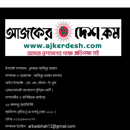
উপদেষ্টা সম্পাদক : খন্দকার আমিনুর রহমান
সম্পাদক ও প্রকাশক : আমিনুর রহমান বাদশাহ
আইন উপদেষ্টা : এস. এম. দৌলত -ই-খুদা
এ্যাডভোকেট বাংলাদেশ সুপ্রিম কোর্ট।
সম্পাদকীয় ও বাণিজ্যিক কার্যালয়
২৬ বঙ্গবন্ধু অ্যাভিনিউ
ব্যাভিলন সেন্টার (৩য় তলা),ঢাকা ১০০০।
ফোনঃ ০১৭১৫৮৮০২৭৭
সম্পাদক ইমেইল : arbadshah12@gmail.com