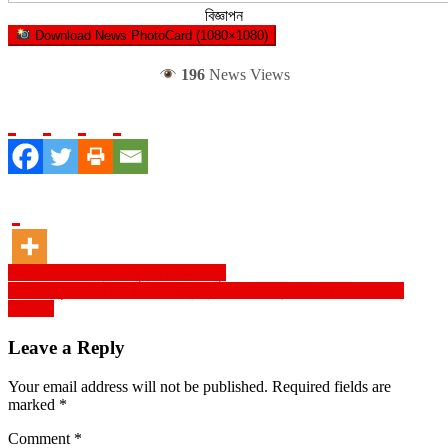
বিজ্ঞাপন
Download News PhotoCard (1080×1080)
196
News Views
Post
বাজারে এলো “৩-প্লাই বসুন্ধরা টয়লেট টিস্যু
সিলেটের সুনামগঞ্জের এক ইউএনওর ব্যক্তিগত অ্যাকাউন্টে ৬৭ লাখ টাকা : দুদকে
navigation
অভিযোগ
Leave a Reply
Your email address will not be published.
Required fields are
marked
*
Comment
*