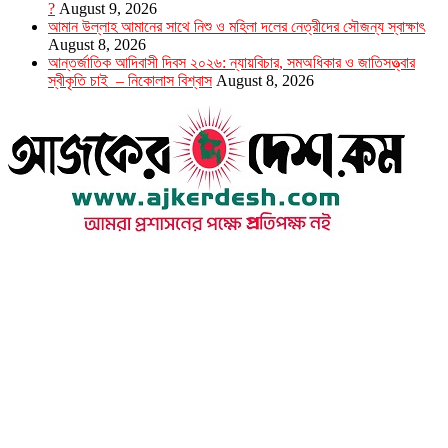
?
August 9, 2026
আমান উল্লাহ আমানের সাথে নিশু ও মহিলা দলের নেত্রীদের সৌজন্য স্বাক্ষাৎ
August 8, 2026
আন্তর্জাতিক আদিবাসী দিবস ২০২৬: ন্যায়বিচার, সমঅধিকার ও জাতিসত্ত্বার
স্বীকৃতি চাই – নিকোলাস বিশ্বাস
August 8, 2026
উপদেষ্টা সম্পাদক : খন্দকার আমিনুর রহমান
সম্পাদক ও প্রকাশক : আমিনুর রহমান বাদশাহ
আইন উপদেষ্টা : এস. এম. দৌলত -ই-খুদা
এ্যাডভোকেট বাংলাদেশ সুপ্রিম কোর্ট।
সম্পাদকীয় ও বাণিজ্যিক কার্যালয়
২৬ বঙ্গবন্ধু অ্যাভিনিউ
ব্যাভিলন সেন্টার (৩য় তলা),ঢাকা ১০০০।
ফোনঃ ০১৭১৫৮৮০২৭৭
সম্পাদক ইমেইল : arbadshah12@gmail.com
arbadshah1975@gmail.com
ইমেইল : ajkerdeshnews@gmail.com
© সর্বস্বত্ব সংরক্ষিত। এই ওয়েবসাইটের কোন লেখা, ছবি, ভিডিও অনুমতি ছাড়া ব্যবহার বেআইনি ।