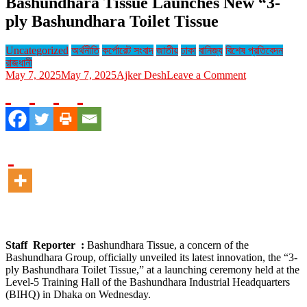
Bashundhara Tissue Launches New “3-
ply Bashundhara Toilet Tissue
Uncategorized
অর্থনীতি
কর্পোরেট সংবাদ
জাতীয়
ঢাকা
বানিজ্য
বিশেষ প্রতিবেদন
রাজধানী
on
May 7, 2025
May 7, 2025
Ajker Desh
Leave a Comment
Bashundhara
Tissue
Launches
New
“3-
ply
Bashundhara
Toilet
Tissue
Staff Reporter :
Bashundhara Tissue, a concern of the
Bashundhara Group, officially unveiled its latest innovation, the “3-
ply Bashundhara Toilet Tissue,” at a launching ceremony held at the
Level-5 Training Hall of the Bashundhara Industrial Headquarters
(BIHQ) in Dhaka on Wednesday.