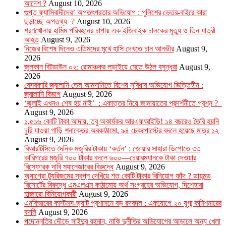
আদেশ ?
August 10, 2026
গুপ্ত ফ্যাসিবাদীদের’ অপতৎপরতার অভিযোগ : পুলিশের ভেতর-বাইরে কারা
ছড়াচ্ছে অপতথ্য ?
August 10, 2026
শরণখোলায় হামিম পরিবহনের চাপায় এক ইজিবাইক চালকের মৃত্যু ও তিন যাত্রী
আহত
August 9, 2026
নিজের বিশেষ দিনেও এতিমদের মুখে হাসি দেখতে চান আনভীর
August 9,
2026
জুলকান বিটডাউন ০২: রোমাঞ্চকর লড়াইয়ে মেতে উঠল বসুন্ধরা
August 9,
2026
বেসরকারি জ্বালানি তেল আমদানিতে বিশেষ সুবিধার অভিযোগ ভিত্তিহীন :
জ্বালানি বিভাগ
August 9, 2026
‘জুলাই এখনও শেষ হয় নাই’ : একাত্তর নিয়ে জামায়াতের প্রদর্শনীতে প্রশ্ন ?
August 9, 2026
১,৫১৬ কোটি টাকা আদায়, তবু অকার্যকর আরএফআইডি! ১৪ বছরেও তৈরি হয়নি
চুরি যাওয়া গাড়ি শনাক্তের অবকাঠামো, ৯৪ চেকপোস্টের বদলে হয়েছে মাত্র ১২
August 9, 2026
বিআরটিসিতে দৈনিক মজুরির টাকায় ‘কর্তন’ : জোয়ার সাহারা ডিপোতে ৩৩
কারিগরের মজুরি ৭০০ টাকার বদলে ৬০০—চেয়ারম্যানকে টাকা দেওয়ার
বিস্ফোরক দাবি ম্যানেজারের বিরুদ্ধে
August 9, 2026
অ্যাগ্রো ট্যুরিজমের স্বপ্ন দেখিয়ে শত কোটি টাকার বিনিয়োগ ফাঁদ ? ডায়মন্ড
রিসোর্টের বিরুদ্ধে এমএলএম কাঠামোয় অর্থ সংগ্রহের অভিযোগ, দিশেহারা
হাজারো বিনিয়োগকারী
August 9, 2026
এনবিআরের কাস্টমস-ভ্যাট প্রশাসনে বড় রদবদল : একযোগে ২০ যুগ্ম কমিশনারের
বদলি
August 9, 2026
পদোন্নতির দৌড়ে সাইদুর রহমান, নাকি দুর্নীতির অভিযোগের আড়ালে অন্য খেলা