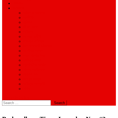
শিক্ষাঙ্গন
অন্যান্য
আইন ও আদালত
অর্থনীতি
বানিজ্য
জীবন-যাপন
সাহিত্য
অনিয়ম-দুর্নীতি
ইতিহাস ঐতিহ্য
উপ-সম্পাদকীয়/মতামত
কর্পোরেট সংবাদ
গ্রাম বাংলার খবর
দুর্ঘটনার সংবাদ
প্রশাসনিক সংবাদ
বিশেষ প্রতিবেদন
মানবিক খবর
সংগঠন সংবাদ
সাহিত্য-সংস্কৃতি
বিবিধ
site mode button
Search
for: