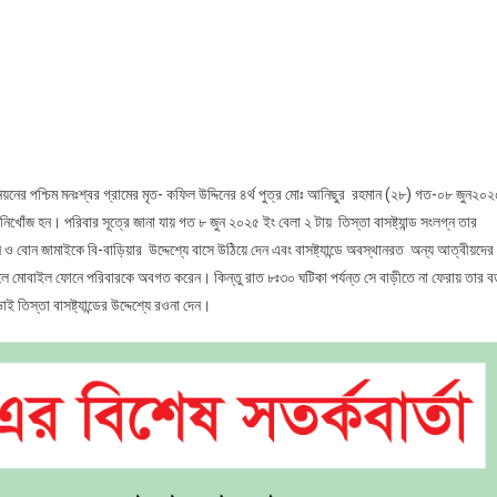
ামের
াটে
ের
ে
নিয়নের পশ্চিম মনঃশ্বর গ্রামের মৃত- কফিল উদ্দিনের ৪র্থ পুত্র মোঃ আনিছুর রহমান (২৮) গত-০৮ জুন২০
নিখোঁজ হন। পরিবার সূত্রে জানা যায় গত ৮ জুন ২০২৫ ইং বেলা ২ টায় তিস্তা বাসষ্ট্যান্ড সংলগ্ন তার
ও বোন জামাইকে বি-বাড়িয়ার উদ্দেশ্যে বাসে উঠিয়ে দেন এবং বাসষ্ট্যান্ডে অবস্থানরত অন্য আত্বীয়দের
লে মোবাইল ফোনে পরিবারকে অবগত করেন। কিন্তু রাত ৮ঃ৩০ ঘটিকা পর্যন্ত সে বাড়ীতে না ফেরায় তার ব
স্তা বাসষ্ট্যান্ডের উদ্দেশ্যে রওনা দেন।