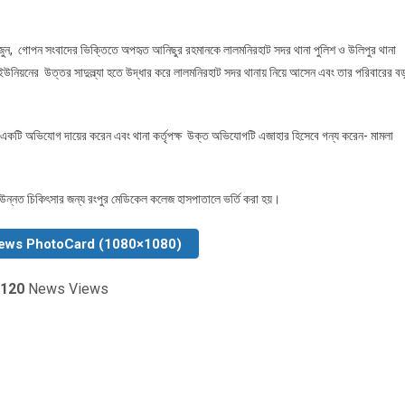
জুন, গোপন সংবাদের ভিক্তিতে অপহৃত আনিছুর রহমানকে লালমনিরহাট সদর থানা পুলিশ ও উলিপুর থানা
র ইউনিয়নের উত্তর সাদুল্ল্যা হতে উদ্ধার করে লালমনিরহাট সদর থানায় নিয়ে আসেন এবং তার পরিবারের ব
য় একটি অভিযোগ দায়ের করেন এবং থানা কর্তৃপক্ষ উক্ত অভিযোগটি এজাহার হিসেবে গন্য করেন- মামলা
ন্নত চিকিৎসার জন্য রংপুর মেডিকেল কলেজ হাসপাতালে ভর্তি করা হয়।
ews PhotoCard (1080×1080)
120
News Views