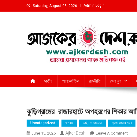
Skip
Admin Login
Saturday, August 08, 2026
to
content
আমরা প্রশাসনের পক্ষে প্রতিপক্ষ নই
জাতীয়
আন্তর্জাতিক
রাজনীতি
খেলাধুলা
কুড়িগ্রামের রাজারহাটে অপহরণের শিকার আন
Uncategorized
অপরাধ
আইন ও আদালত
গ্রাম বাংলার খবর
Ajker Desh
On
June 15, 2025
Leave A Comment