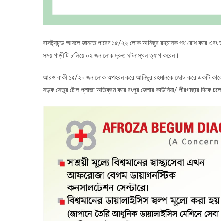
বাসষ্ট্যান্ডে আসলে জানতে পারেন ১৫/২২ লোক আনিছুর রহমানক পথ রোধ করে এবং 
সময় গাড়ীটি চালিয়ে ০২ জন লোক দ্রুত ঘটনাস্থল ত্যাগ করেন।
আরও বাকী ১৫/২০ জন লোক অপহরন করে আনিছুর রহমানকে জোড় করে একটি কালো রং
সড়ক সেতুর টোল প্লাজা অতিক্রম করে রংপুর জেলার কাউনিয়া/ পীরগাছার দিকে চল