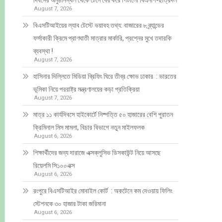
দিবসের অনুষ্ঠানস্থল থেকে টেনে বের করে পিটালো বিএনপি-ছাত্রদল
August 7, 2026
বিএসটিআইয়ের ল্যাব টেস্টে ভয়াবহ তথ্য: বাজারের ৮ ব্র্যান্ডের
ফর্সাকারী ক্রিমে প্রাণঘাতী মাত্রার মার্কারি, প্রশ্নের মুখে তদারকি
ব্যবস্থা !
August 7, 2026
হাসিনার দিল্লিতে মিডিয়া ব্রিফিং ঘিরে তীব্র ক্ষোভ ঢাকার : ভারতের
ভূমিকা নিয়ে পররাষ্ট্র মন্ত্রণালয়ের কড়া প্রতিক্রিয়া
August 7, 2026
মাত্র ১১ কার্যদিবসে হাইকোর্টে নিষ্পত্তি ৫০ হাজারের বেশি পুরাতন
ক্রিমিনাল মিস মামলা, বিচার বিভাগে নতুন মাইলফলক
August 6, 2026
শিক্ষার্থীদের জন্য দারাজে এক্সক্লুসিভ ডিসকাউন্ট নিয়ে আসছে
রিয়েলমি সি১০০এক্স
August 6, 2026
রংপুরে বিএসটিআইর মোবাইল কোর্ট : অকটেনে কম দেওয়ায় ফিলিং
স্টেশনকে ৩০ হাজার টাকা জরিমানা
August 6, 2026