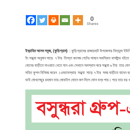
কুড়িগ্র
রাজারহ
অপহরণ
0
শিকার
Shares
আনিছুর
অবশেষ
উদ্ধার
ইব্রাহিম আলম সবুজ, (কুড়িগ্রাম) :
কুড়িগ্রামের রাজারহাট উপজেলার বিদ্যনন্দ ইউ
ইং সন্ধ্যা অনুমান সাড়ে ৭ টায় তিস্তা কলেজ গেটের সামনে অবস্থিত বাসষ্টান্ড হইতে 
বোনের বাড়ীতে দাওয়াত খেতে যান এবং সেখানে অবস্থান করে সন্ধ্যা ৬ টায় তার বোন 
সহিত কুশল বিনিময় করেন ।এমতাবস্থায় সন্ধ্যা সাড়ে ৭ টার সময় বাড়ীতে যাবেন ব
ভাই মোখলেছুর রহমান তার মোবাইল ফোনে কল দিলে ফোন বন্ধ পায়। পরে তার বড় ভাই তি