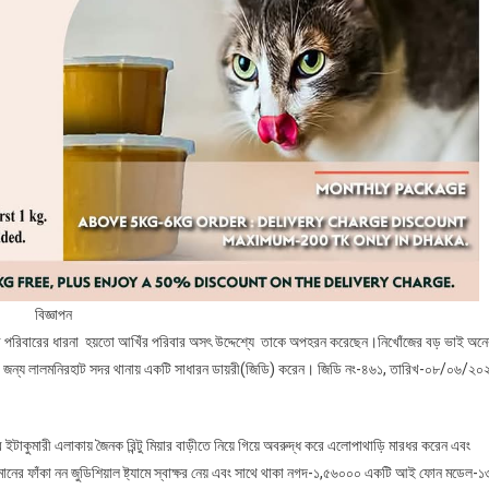
বিজ্ঞাপন
তার পরিবারের ধারনা হয়তো আখিঁর পরিবার অসৎ উদ্দেশ্যে তাকে অপহরন করেছেন।নিখোঁজের বড় ভাই অন
 এর জন্য লালমনিরহাট সদর থানায় একটি সাধারন ডায়রী(জিডি) করেন। জিডি নং-৪৬১, তারিখ-০৮/০৬/২০
ইটাকুমারী এলাকায় জৈনক রিন্টু মিয়ার বাড়ীতে নিয়ে গিয়ে অবরুদ্ধ করে এলোপাথাড়ি মারধর করেন এবং
্য মানের ফাঁকা নন জুডিশিয়াল ষ্ট্যামে স্বাক্ষর নেয় এবং সাথে থাকা নগদ-১,৫৬০০০ একটি আই ফোন মডেল-১