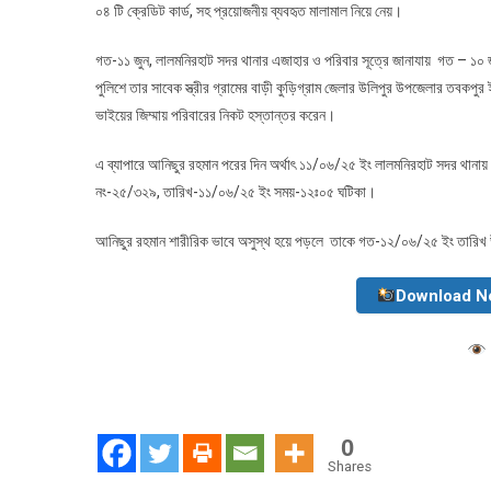
০৪ টি ক্রেডিট কার্ড, সহ প্রয়োজনীয় ব্যবহৃত মালামাল নিয়ে নেয়।
গত-১১ জুন, লালমনিরহাট সদর থানার এজাহার ও পরিবার সূত্রে জানাযায় গত – ১০ 
পুলিশে তার সাবেক স্ত্রীর গ্রামের বাড়ী কুড়িগ্রাম জেলার উলিপুর উপজেলার তবকপু
ভাইয়ের জিম্মায় পরিবারের নিকট হস্তান্তর করেন।
এ ব্যাপারে আনিছুর রহমান পরের দিন অর্থাৎ ১১/০৬/২৫ ইং লালমনিরহাট সদর থানা
নং-২৫/৩২৯, তারিখ-১১/০৬/২৫ ইং সময়-১২ঃ০৫ ঘটিকা।
আনিছুর রহমান শারীরিক ভাবে অসুস্থ হয়ে পড়লে তাকে গত-১২/০৬/২৫ ইং তারিখ উ
Download N
0
Shares