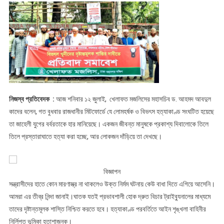
মুখ
বুঝে
আর
সহ্য
করবে
না
:
রাজধানীর
মিটফোর্ডে
নিজস্ব প্রতিবেদক :
আজ শনিবার ১২ জুলাই, খেলাফত মজলিসের মহাসচিব ড. আহমদ আবদুল
বিভৎস
কাদের বলেন, গত বুধবার রাজধানীর মিটফোর্ডে যে লোমহর্ষক ও বিভৎস হত্যাকাণ্ড সংঘটিত হয়েছে
খুনীদের
তা জাহেলী যুগের বর্বরতাকে হার মানিয়েছে। একজন জীবন্ত মানুষকে প্রকাশ্য দিবালোকে তিলে
দৃষ্টান্তমূলক
তিলে প্রস্তারাঘাতে হত্যা করা হচ্ছে, আর লোকজন দাঁড়িয়ে তা দেখছে।
শাস্তির
দাবিতে
খেলাফত
বিজ্ঞাপন
মজলিসের
সন্ত্রাসীদের হাতে কোন মারণাস্ত্র না থাকলেও উক্ত নির্মম ঘটনায় কেউ বাধা দিতে এগিয়ে আসেনি।
প্রতিবাদ
আমরা এর তীব্র নিন্দা জানাই।ঘাতক যতই প্রভাবশালী হোক দ্রুত বিচার ট্রাইব্যুনালের মাধ্যমে
সমাবেশে
তাদের দৃষ্টান্তমূলক শাস্তি নিশ্চিত করতে হবে। হত্যাকাণ্ড পরবর্তিতে আইন শৃঙ্খলা বাহিনীর
——
নির্লিপ্ত ভূমিকা হতাশাজনক।
ড.