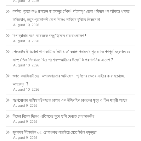
August 10, 2026
বদলির প্রজ্ঞাপনও মানছেন না হারুনুর রশিদ ! গাইবান্ধা জেলা পরিষদে পদ আঁকড়ে থাকার
অভিযোগ, নতুন প্রকৌশলী যোগ দিলেও দায়িত্ব বুঝিয়ে দিচ্ছেন না
August 10, 2026
বিগ ব্রাদার নয় ! ভারতকে বন্ধু হিসেবে চায় বাংলাদেশ !
August 10, 2026
গেজেটের নীতিমালা পাশ কাটিয়ে ‘লটারিতে’ বদলি-পদায়ন ? গৃহায়ণ ও গণপূর্ত মন্ত্রণালয়ের
সাম্প্রতিক সিদ্ধান্ত ঘিরে প্রশ্ন—আইনের ঊর্ধ্বে কি প্রশাসনিক আদেশ ?
August 10, 2026
গুপ্ত ফ্যাসিবাদীদের’ অপতৎপরতার অভিযোগ : পুলিশের ভেতর-বাইরে কারা ছড়াচ্ছে
অপতথ্য ?
August 10, 2026
শরণখোলায় হামিম পরিবহনের চাপায় এক ইজিবাইক চালকের মৃত্যু ও তিন যাত্রী আহত
August 9, 2026
নিজের বিশেষ দিনেও এতিমদের মুখে হাসি দেখতে চান আনভীর
August 9, 2026
জুলকান বিটডাউন ০২: রোমাঞ্চকর লড়াইয়ে মেতে উঠল বসুন্ধরা
August 9, 2026