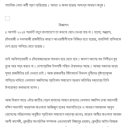
শতাধিক নেতা-কর্মী প্রাণ হারিয়েছে। আহত ও জখম হয়েছে অসংখ্য সাধারণ মানুষ।
বিজ্ঞাপন
৫ আগস্ট ২০২৪ পরবর্তি নতুন বাংলাদেশে তা কখনো মেনে নেওয়া যায় না। হত্যা, সন্ত্রাস,
চাঁদাবাজী ও দখলবাজী রাজনীতির কারণে আওয়ামীলীগকে নিষিদ্ধ হতে হয়েছে, ফ্যাসিস্ট হাসিনাকে
দেশ ছেড়ে পালিয়ে যেতে হয়েছে।
তাই আধিপত্যবাদী ও চাঁদাবাজদেরকে সাবধান হয়ে যেতে হবে। জনগণ আগের মত নিপীড়ন মুখ
বুঝে আর সহ্য করবে না। দেশপ্রেমিক ইসলামী শক্তি ঐক্যবদ্ধ আছে। আমরা সকলের মধ্যে
সুস্থ রাজনীতির চর্চা দেখতে চাই। আজ রাজধানীর মিটফোর্ডে বিভৎস খুনীদের দৃষ্টান্তমূলক
শাস্তির দাবিতে খেলাফত মজলিসের প্রতিবাদ সমাবেশে প্রধান অতিথির বক্তব্যে তিনি
উপরোক্ত কথাগুলো বলেন।
আজ বিকাল সাড়ে ৩টায় জাতীয় প্রেস ক্লাবের সামনে রাস্তায় খেলাফত মজলিস ঢাকা মহানগরী
দক্ষিণ সভাপতি অধ্যাপক মাওলানা আজিজুল হকের সভাপতিত্বে ও সাধারণ সমআদক আবুল
হোসেনের পরিচালনায় অনুষ্ঠিত প্রতিবাদ সমাবেশে বক্তব্য রাখেন, নায়েবে আমীর মাওলানা আহমদ
আলী কাসেমী, কেন্দ্রীয় সাংগঠনিক সম্পাদক এডভোকেট মিজানুর রহমান, কেন্দ্রীয় আইন বিষয়ক