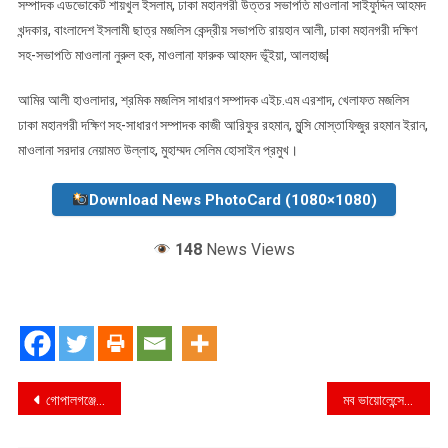
সম্পাদক এডভোকেট শায়খুল ইসলাম, ঢাকা মহানগরী উত্তর সভাপতি মাওলানা সাইফুদ্দিন আহমদ
খন্দকার, বাংলাদেশ ইসলামী ছাত্র মজলিস কেন্দ্রীয় সভাপতি রায়হান আলী, ঢাকা মহানগরী দক্ষিণ
সহ-সভাপতি মাওলানা নুরুল হক, মাওলানা ফারুক আহমদ ভূঁইয়া, আলহাজ¦
আমির আলী হাওলাদার, শ্রমিক মজলিস সাধারণ সম্পাদক এইচ.এম এরশাদ, খেলাফত মজলিস
ঢাকা মহানগরী দক্ষিণ সহ-সাধারণ সম্পাদক কাজী আরিফুর রহমান, মুন্সি মোস্তাফিজুর রহমান ইরান,
মাওলানা সরদার নেয়ামত উল্লাহ, মুহাম্মদ সেলিম হোসাইন প্রমুখ।
Download News PhotoCard (1080×1080)
148
News Views
Post
গোপালগঞ্জে গ্রাম পুলিশ সম্মেলন ২০২৫ অনুষ্ঠিত
মব ভায়োলেন্সে হত্যার তথ্যে ও সার্বিক রাজনৈতিক পরিস্থিতিতে আমাদের সম্প্রীতির ঐতিহ্য ধংস হয়ে যাচ্ছে ——– গোলাম মোহাম্মদ কাদের
navigation