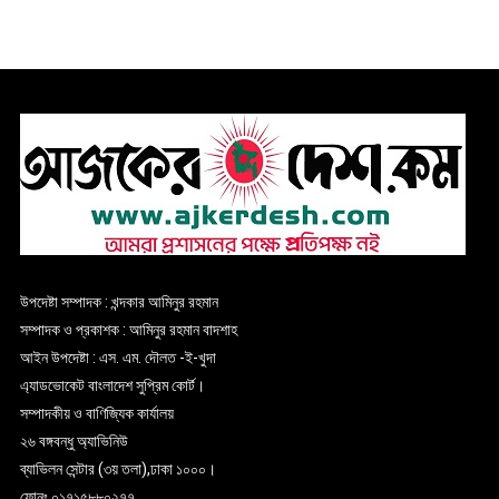
উপদেষ্টা সম্পাদক : খন্দকার আমিনুর রহমান
সম্পাদক ও প্রকাশক : আমিনুর রহমান বাদশাহ
আইন উপদেষ্টা : এস. এম. দৌলত -ই-খুদা
এ্যাডভোকেট বাংলাদেশ সুপ্রিম কোর্ট।
সম্পাদকীয় ও বাণিজ্যিক কার্যালয়
২৬ বঙ্গবন্ধু অ্যাভিনিউ
ব্যাভিলন সেন্টার (৩য় তলা),ঢাকা ১০০০।
ফোনঃ ০১৭১৫৮৮০২৭৭