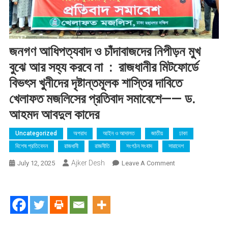
জনগণ আধিপত্যবাদ ও চাঁদাবাজদের নিপীড়ন মুখ
বুঝে আর সহ্য করবে না : রাজধানীর মিটফোর্ডে
বিভৎস খুনীদের দৃষ্টান্তমূলক শাস্তির দাবিতে
খেলাফত মজলিসের প্রতিবাদ সমাবেশে—— ড.
আহমদ আবদুল কাদের
Uncategorized
অপরাধ
আইন ও আদালত
জাতীয়
ঢাকা
বিশেষ প্রতিবেদন
রাজধানী
রাজনীতি
সংগঠন সংবাদ
সারাদেশ
Ajker Desh
On
July 12, 2025
Leave A Comment
জনগণ
আধিপত্যবাদ
ও
চাঁদাবাজদের
নিপীড়ন