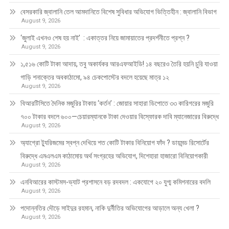
বেসরকারি জ্বালানি তেল আমদানিতে বিশেষ সুবিধার অভিযোগ ভিত্তিহীন : জ্বালানি বিভাগ
August 9, 2026
‘জুলাই এখনও শেষ হয় নাই’ : একাত্তর নিয়ে জামায়াতের প্রদর্শনীতে প্রশ্ন ?
August 9, 2026
১,৫১৬ কোটি টাকা আদায়, তবু অকার্যকর আরএফআইডি! ১৪ বছরেও তৈরি হয়নি চুরি যাওয়া
গাড়ি শনাক্তের অবকাঠামো, ৯৪ চেকপোস্টের বদলে হয়েছে মাত্র ১২
August 9, 2026
বিআরটিসিতে দৈনিক মজুরির টাকায় ‘কর্তন’ : জোয়ার সাহারা ডিপোতে ৩৩ কারিগরের মজুরি
৭০০ টাকার বদলে ৬০০—চেয়ারম্যানকে টাকা দেওয়ার বিস্ফোরক দাবি ম্যানেজারের বিরুদ্ধে
August 9, 2026
অ্যাগ্রো ট্যুরিজমের স্বপ্ন দেখিয়ে শত কোটি টাকার বিনিয়োগ ফাঁদ ? ডায়মন্ড রিসোর্টের
বিরুদ্ধে এমএলএম কাঠামোয় অর্থ সংগ্রহের অভিযোগ, দিশেহারা হাজারো বিনিয়োগকারী
August 9, 2026
এনবিআরের কাস্টমস-ভ্যাট প্রশাসনে বড় রদবদল : একযোগে ২০ যুগ্ম কমিশনারের বদলি
August 9, 2026
পদোন্নতির দৌড়ে সাইদুর রহমান, নাকি দুর্নীতির অভিযোগের আড়ালে অন্য খেলা ?
August 9, 2026