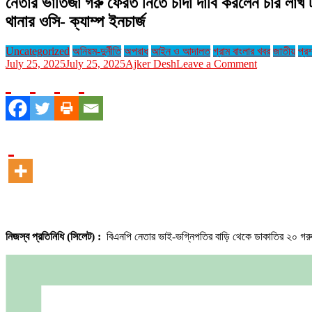
নেতার ভাতিজা গরু ফেরত নিতে চাঁদা দাবি করলেন চার লাখ 
থানার ওসি- ক্যাম্প ইনচার্জ
Uncategorized
অনিয়ম-দুর্নীতি
অপরাধ
আইন ও আদালত
গ্রাম বাংলার খবর
জাতীয়
প্র
on
July 25, 2025
July 25, 2025
Ajker Desh
Leave a Comment
নেতার
ভাতিজা
গরু
ফেরত
নিতে
চাঁদা
দাবি
করলেন
চার
লাখ
টাকা
:
সুনামগঞ্জে
নিজস্ব প্রতিনিধি (সিলেট) :
বিএনপি নেতার ভাই-ভগ্নিপতির বাড়ি থেকে ডাকাতির ২০ গর
বিএনপি
নেতার
ভাই-
ভগ্নিপতির
বাড়ি
থেকে