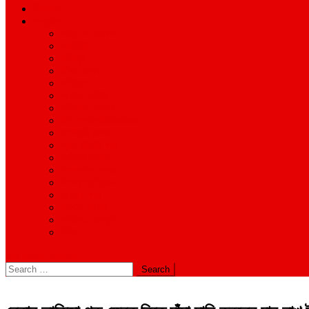
শিক্ষাঙ্গন
অন্যান্য
আইন ও আদালত
অর্থনীতি
বানিজ্য
জীবন-যাপন
সাহিত্য
অনিয়ম-দুর্নীতি
ইতিহাস ঐতিহ্য
উপ-সম্পাদকীয়/মতামত
কর্পোরেট সংবাদ
গ্রাম বাংলার খবর
দুর্ঘটনার সংবাদ
প্রশাসনিক সংবাদ
বিশেষ প্রতিবেদন
মানবিক খবর
সংগঠন সংবাদ
সাহিত্য-সংস্কৃতি
বিবিধ
site mode button
Search
for: