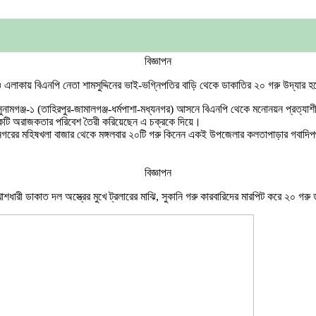
বিজ্ঞাপন
ঁও এলাকায় বিএনপি নেতা শামসুদ্দিনের ভাই-ভগ্নিপতির বাড়ি থেকে ডাকাতির ২০ গরু উদ্যার হ
নামগঞ্জ-১ (তাহিরপুর-জামালগঞ্জ-ধর্মপাশা-মধ্যনগর) আসনে বিএনপি থেকে মনোনয়ন প্রত্যা
মত একটি অরাজকতার পরিবেশ তৈরী করিয়েছেন এ চক্রকে দিয়ে।
রের মহিষখলা বাজার থেকে মঙ্গলবার ২০টি গরু কিনেন একই উপজেলার কলতাপাড়ার গবাদিপশু (গর
বিজ্ঞাপন
ারী ডাকাত দল অস্ত্রের মুখে ট্রলারের মাঝি, সুকানি গরু কারবারিদের মারপিট করে ২০ গরু