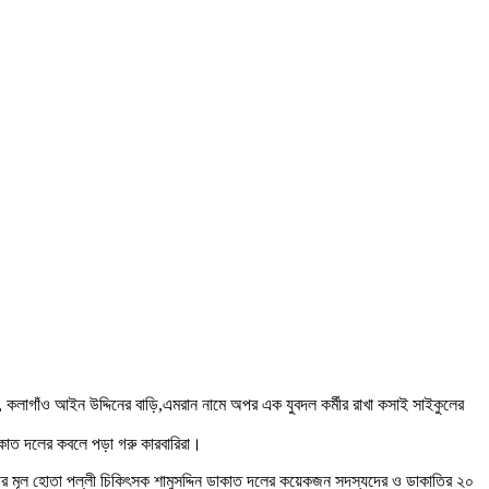
, কলাগাঁও আইন উদ্দিনের বাড়ি,এমরান নামে অপর এক যুবদল কর্মীর রাখা কসাই সাইকুলের
াকাত দলের কবলে পড়া গরু কারবারিরা।
হিনীর মূল হোতা পল্লী চিকিৎসক শামুসদ্দিন ডাকাত দলের কয়েকজন সদস্যদের ও ডাকাতির ২০