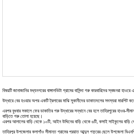
বিষয়টি জানাজানির মধ্যনগরের বাঙ্গালভিটা গ্রামের বাসিন্দা গরু কারবারিদের স্বজনরা হাও
উদ্ধারে বের হওয়ার অপর একটি ট্রলারের মাঝি সুকানীদের ডাকাতদলের সদস্যরা মারপিট করে 
এরপর বুধবার সকালে ফের ডাকাতির গরু উদ্ধারের সন্ধানে বের হলে তাহিরপুরের হাওর-সীমা
বাড়িতে গরু তোলা হয়েছে।
এরপর আলালের বাড়ি থেকে ১০টি, আইন উদ্দিনের বাড়ি থেকে ৬টি, কসাই সাইকুলের বাড়ি থ
তাহিরপুর উপজেলার কলাগাঁও সীমান্ত গ্রামের প্রয়াত আব্দুল গফুরের ছেলে উপজেলা বিএনপ