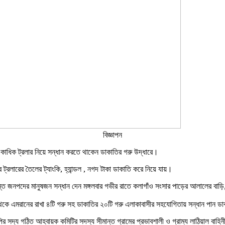
বিজ্ঞাপন
রে একাধিক ট্রলার নিয়ে সন্ধান করতে থাকেন ডাকাতির গরু উদ্ধারে।
ট্রলারের তৈলের ট্যাংকি, হ্যান্ডল , নগদ টাকা ডাকাতি করে নিয়ে যায়।
ন্ত জনপদের মানুষজন সন্ধান দেন মঙ্গলবার গভীর রাতে কলাগাঁও সংসার পাড়ের আলালের বাড়ি
েকে এমরানের রাখা ৪টি গরু সহ ডাকাতির ২০টি গরু এলাকাবাসীর সহযোগিতায় সন্ধান পান ড
ির সদ্য গঠিত আহবায়ক কমিটির সদস্য সীমান্ত গ্রামের প্রভাবশালী ও গ্রাম্য লাঠিয়াল বা