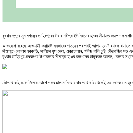
বুধবার দুপুরে সুনামগঞ্জের তাহিরপুরের উওর শ্রীপুর ইউনিয়নের হাওর সীমান্ত জনপদ কলাগা
অভিযোগ রয়েছে আওয়ামী ফ্যাসিষ্ট সরকারের পতনের পর পরই আগাম ভোট ব্যাংক বানাতে সু
সীমান্ত এলাকায় ডাকাতি, সালিসে ঘুস নেয়া, চোরাচালান, খনিজ বালি চুরি, চাঁদাবাজির 
বুধবার তাহিরপুর-মধ্যনগর উপজেলার সীমান্ত হাওর জনপদের মানুষজন জানান, জেলার মধ্যনগ
নৌপথে ওই রাতে ট্রলার যোগে গরুর চালান নিয়ে যাবার পথে ঘাট থেকেই ২৫ থেকে ৩০ মুখোশধ