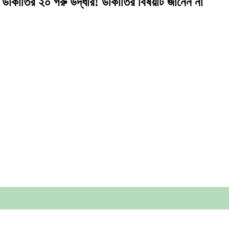
ে ডাকাতির ২০ গরু উদ্ধার! ডাকাতির বিষয়টি জানেন না