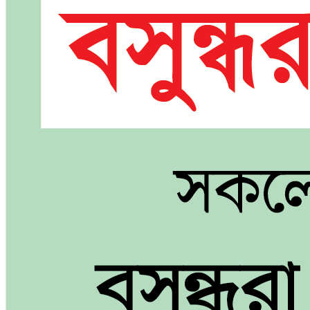
ডাকাতির
২০
গরু
উদ্ধার!
ডাকাতির
বিষয়টি
জানেন
না
থানার
ওসি-
ক্যাম্প
ইনচার্জ