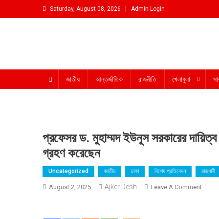
Skip
Saturday, August 08, 2026
Admin Login
to
content
আমরা প্রশাসনের পক্ষে প্রতিপক্ষ নই
জাতীয়
আন্তর্জাতিক
রাজনীতি
খেলাধুলা
সা
প্রফেসর ড. মুহাম্মদ ইউনূস সরকারের দায়িত্
গ্রহণ করেছেন
Uncategorized
জাতীয়
ঢাকা
বিশেষ প্রতিবেদন
রাজধানী
Ajker Desh
On
August 2, 2025
Leave A Comment
প্রফেসর
ড.