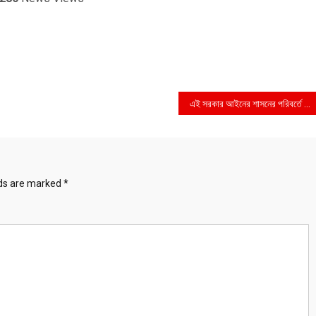
এই সরকার আইনের শাসনের পরিবর্তে মব এর শাসন প্রতিষ্ঠা করেছে——ব্যারিস্টার শামীম হায়দার পাটোয়ারী
lds are marked
*