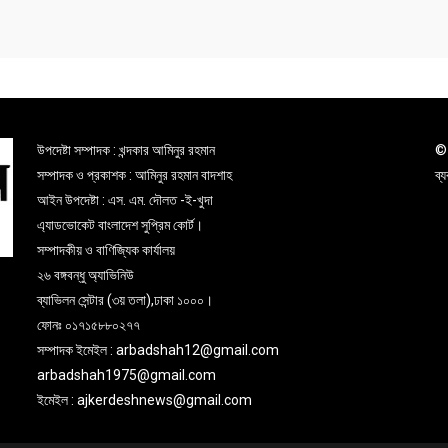
উপদেষ্টা সম্পাদক : খন্দকার আমিনুর রহমান
© 
সম্পাদক ও প্রকাশক : আমিনুর রহমান বাদশাহ
ব্
আইন উপদেষ্টা : এস. এম. দৌলত -ই-খুদা
এ্যাডভোকেট বাংলাদেশ সুপ্রিম কোর্ট।
সম্পাদকীয় ও বাণিজ্যিক কার্যালয়
২৬ বঙ্গবন্ধু অ্যাভিনিউ
ব্যাভিলন সেন্টার (৩য় তলা),ঢাকা ১০০০।
ফোনঃ ০১৭১৫৮৮০২৭৭
সম্পাদক ইমেইল : arbadshah12@gmail.com
arbadshah1975@gmail.com
ইমেইল : ajkerdeshnews@gmail.com