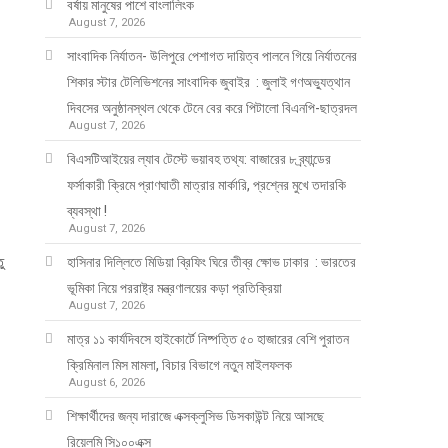
বর্ষায় মানুষের পাশে বাংলালিংক
August 7, 2026
সাংবাদিক নির্যাতন- উলিপুরে পেশাগত দায়িত্ব পালনে গিয়ে নির্যাতনের
শিকার স্টার টেলিভিশনের সাংবাদিক জুবাইর : জুলাই গণঅভ্যুত্থান
দিবসের অনুষ্ঠানস্থল থেকে টেনে বের করে পিটালো বিএনপি-ছাত্রদল
August 7, 2026
বিএসটিআইয়ের ল্যাব টেস্টে ভয়াবহ তথ্য: বাজারের ৮ ব্র্যান্ডের
ফর্সাকারী ক্রিমে প্রাণঘাতী মাত্রার মার্কারি, প্রশ্নের মুখে তদারকি
ব্যবস্থা !
August 7, 2026
ু
হাসিনার দিল্লিতে মিডিয়া ব্রিফিং ঘিরে তীব্র ক্ষোভ ঢাকার : ভারতের
ভূমিকা নিয়ে পররাষ্ট্র মন্ত্রণালয়ের কড়া প্রতিক্রিয়া
August 7, 2026
মাত্র ১১ কার্যদিবসে হাইকোর্টে নিষ্পত্তি ৫০ হাজারের বেশি পুরাতন
ক্রিমিনাল মিস মামলা, বিচার বিভাগে নতুন মাইলফলক
August 6, 2026
শিক্ষার্থীদের জন্য দারাজে এক্সক্লুসিভ ডিসকাউন্ট নিয়ে আসছে
রিয়েলমি সি১০০এক্স