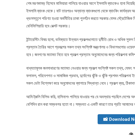
শেষ মরণকামড় হিসেবে মাফিয়ারা পালিয়ে যাওয়ার আগে ইসলামি ব্যাংকেও হানা দিয়েছি
ইসলামি ব্যাংক থেকে। বাট তারপরও অন্যান্য ব্যাংকগুলো থেকে ব্যাংকিং কার্যক্রম
ধ্বংসস্তূপে পরিণত হওয়া অর্থনীতির চাকা পুনর্গঠন করতে সরকার যেসব স্ট্রেটেজিক 
বেনিফিশিয়ারি হবে নেক্সট সরকার।
ইন্টারেস্টিং বিষয় হলো, ভবিষ্যতে উন্নয়ন প্রকল্পগুলোতে দুর্নীতি রোধ ও অধিক স
প্রস্তাব তৈরির আগে প্রকল্পের সকল তথ্য সংশ্লিষ্ট মন্ত্রণালয় ও বিভাগগুলোর 
হবে। জনগণের মতামত নিতে হবে প্রকল্প প্রস্তাব অনুমোদেনের জন্য পরিকল্পনা ক
বাধ্যতামূলক জনসাধারণের মতামত নেওয়ার জন্য প্রকল্প সংশ্লিষ্ট সকল তথ্য, যেমন: সম্
ফলাফল, পরিবেশগত ও সামাজিক প্রভাব, দুর্যোগের ঝুঁকি ও ঝুঁকি প্রশমন পরিকল্পনা
সকল ডেটা বিশ্লেষণ করে অনুমোদনের ব্যাপারে সিদ্ধান্ত নেবে। প্রকল্প ব্যয়, ঠি
আমি ট্রুলি বিলিভ করি, হাসিনাগং পালিয়ে যাওয়ার পর যে অবস্থায় পড়ছিল দেশের অর্
বেশিদিন রান করা সম্ভবপর হতো না। সম্ভবত এ একটি কারণে তার প্রতি আমাদের ভ
📸 Download 
👁️