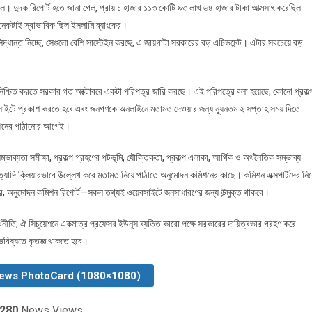
ল। দুদক রিপোর্ট হতে জানা গেল, প্রায় ১ হাজার ১১৩ কোটি ৯৩ লাখ ৬৪ হাজার টাকা আত্মসাৎ করেছিল
 অনেকটাই স্বাভাবিক ছিল ইসলামি ব্যাংকের।
সিদ্ধান্ত নিচ্ছে, সেগুলো বেশি সাস্টেইন করছে, এ জায়গাটা সরকারের বড় এচিভমেন্ট। এটার সবচেয়ে বড়
ুফল নিশ্চিত করতে সরকার গত অক্টোবরে একটা পরিপত্র জারি করছে। এই পরিপত্রে বলা হয়েছে, কোনো প্রকল্
ওয়েবসাইটে প্রকাশ করতে হবে এবং জনগণকে অনলাইনে মতামত দেওয়ার জন্য ন্যূনতম ২ সপ্তাহ সময় দিতে
মিশনের পাঠানোর আগেই।
ভাব্যতা সমীক্ষা, প্রকল্প গ্রহণের পটভূমি, যৌক্তিকতা, প্রকল্প এলাকা, আর্থিক ও অর্থনৈতিক সম্ভাব্য
 ইত্যাদি ক্লিয়ারভাবে উল্লেখ করে মতামত নিয়ে পাঠাতে অনুমোদন কমিশনের কাছে। কমিশন এক্সপার্টদের নি
কাদার, অনুমোদন কমিশন রিপোর্ট—সকল তথ্যই ওয়েবসাইটে জনসাধারণের জন্য উন্মুক্ত থাকবে।
থনীতি, ঐ সিচুয়েশনে একমাত্র প্রফেসর ইউনূস ব্যতিত কারো পক্ষে সরকারের দায়িত্বভার গ্রহণ করে
বিষ্যতে কৃতজ্ঞ থাকতে হবে।
News PhotoCard (1080×1080)
280
News Views