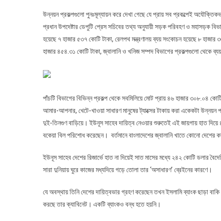
উন্নয়ন প্রকল্পগুলো পুনঃমূল্যায়ন করে দেখা গেছে যে প্রায় সব প্রকল্পেই অযৌক্ত
প্রধান উপদেষ্টার ডেপুটি প্রেস সচিবের তথ্য অনুযায়ী সড়ক পরিবহণ ও মহাসড়ক বি
হয়েছে ৭ হাজার ৫৩৭ কোটি টাকা, রেলপথ মন্ত্রণালয় ব্যয় সংকোচন হয়েছে ৮ হাজার ৩৬
হাজার ৪৫৪.৩১ কোটি টাকা, জ্বালানি ও খনিজ সম্পদ বিভাগের প্রকল্পগুলো থেকে 
পাঁচটি বিভাগের বিভিন্ন প্রকল্প থেকে সবমিলিয়ে মোট প্রায় ৪৬ হাজার ৩০৮.০৪ ক
আমার-আপনার, খেটে-খাওয়া সাধারণ মানুষের ট্যাক্সের টাকায় করা একেকটা উন্নয়ন প
দুই-তিনগুণ বাড়িয়ে। ইউনূস সাহেব দায়িত্ব নেওয়ার শুরুতেই এই জায়গায় হাত দিয়ে
বকেয়া বিল পরিশোধ করেছেন। বর্তমানে বাংলাদেশের জ্বালানি খাতে কোনো দেশের ক
ইউনূস সাহেব দেশের রিজার্ভে হাত না দিয়েই সাত মাসের মধ্যে ২৪২ কোটি ডলার 
সারা দুনিয়ায় ঘুরে কাজের মধ্যদিয়ে গড়ে তোলা তার ‘অসাধারণ’ ব্রেইনের কারণে।
যে অবস্থায় তিনি দেশের দায়িত্বভার গ্রহণ করেছেন তখন ইসলামি ব্যাংক ছাড়া বাকি সব
করছে তার ক্যাবিনেট। একটি ব্যাংকও বন্ধ হতে হয়নি।