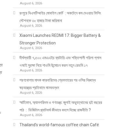
August 6, 2026
রংপুরে বিএসটিআইর মোবাইল কোর্ট : অকটেনে কম দেওয়ায় ফিলিং
স্টেশনকে ৩০ হাজার টাকা জরিমানা
August 6, 2026
Xiaomi Launches REDMI 17: Bigger Battery &
Stronger Protection
August 6, 2026
দীর্ঘস্থায়ী ৭,৫০০ এমএএইচ ব্যাটারি এবং শক্তিশালী গরিলা গ্লাস
তো
৭আই সুরক্ষা নিয়ে শাওমি উন্মোচন করল নতুন রেডমি ১৭
August 6, 2026
্ত
শরণখোলায় মাদক কারবারিদের গ্রেফতারের পর ওসির বিরুদ্ধে
ষড়যন্ত্রের প্রতিবাদে মানববন্ধন
August 6, 2026
স্মার্টফোন, অ্যালগরিদম ও গণতন্ত্র: জুলাই অভ্যুত্থানের দুই বছরের
পাঠ : ডিজিটাল প্ল্যাটফর্ম কীভাবে বদলে দিচ্ছে রাজনীতি ?
ক
August 6, 2026
Thailand’s world-famous coffee chain Café