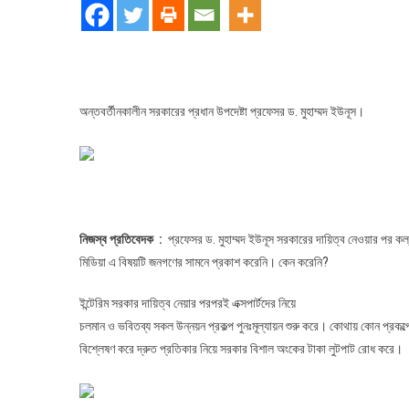
মুহাম্মদ
ইউনূস
সরকারের
দায়িত্ব
নেওয়ার
পর
অন্তবর্তীনকালীন সরকারের প্রধান উপদেষ্টা প্রফেসর ড. মুহাম্মদ ইউনূস।
থেকে
অদ্যবধি
জনকল্যা
যতো
পদক্ষেপ
গ্রহণ
নিজস্ব প্রতিবেদক :
প্রফেসর ড. মুহাম্মদ ইউনূস সরকারের দায়িত্ব নেওয়ার পর কল
করেছেন
মিডিয়া এ বিষয়টি জনগণের সামনে প্রকাশ করেনি। কেন করেনি?
ইন্টেরিম সরকার দায়িত্ব নেয়ার পরপরই এক্সপার্টদের নিয়ে
চলমান ও ভবিতব্য সকল উন্নয়ন প্রকল্প পুনঃমূল্যায়ন শুরু করে। কোথায় কোন প্রকল
বিশ্লেষণ করে দ্রুত প্রতিকার নিয়ে সরকার বিশাল অংকের টাকা লুটপাট রোধ করে।