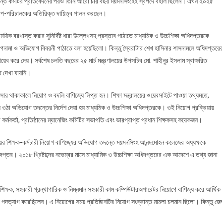
িত তদন্ত কমটির প্রতিবেদনের পরও তিনি আরো চার বছর ময়মনসিংহেই স্বপদে বহাল ছিলেন। এখন ২০২৫
গে উপ-পরিচালকের অতিরিক্ত দায়িত্ব পালন করছেন।
য়িক বরখাস্ত করার সুনির্দিষ্ট ধারা উল্লেখসহ প্রস্তাব পাঠাতে মাধ্যমিক ও উচ্চশিক্ষা অধিদপ্তরকে
োগনামা ও অভিযোগ বিবরনী পাঠাতে বলা হয়েছিলো। কিন্তু স্বৈরাটার শেখ হাসিনার শাসনামলে অধিদপ্তরে
ব করে দেয়। সর্বশেষ চলতি বছরের ২৫ মার্চ মন্ত্রণালয়ের উপসচিব মো. শাহীনুর ইসলাম স্বাক্ষরিত
ি দেখা যায়নি।
ার থাকাকালে নিয়োগ ও বদলি বাণিজ্যে লিপ্ত হন। শিক্ষা মন্ত্রালয়ের ওয়েবসাইটে পাওয়া তথ্যমতে,
ে ওঠা অভিযোগ তদন্তের নির্দেশ দেয়া হয় মাধ্যমিক ও উচ্চশিক্ষা অধিদপ্তরকে। ওই নিয়োগ প্রক্রিয়ায়
কর্মকর্তা, প্রতিষ্ঠানের ম্যানেজিং কমিটির সভাপতি এবং ভারপ্রাপ্ত প্রধান শিক্ষকসহ কয়েকজন।
ালয়ের শিক্ষক-কর্মচারী নিয়োগ বাণিজ্যের অভিযোগ তদন্তে ময়মনসিংহ আনন্দমোহন কলেজের অধ্যক্ষকে
প্তর। ২০১৮ খ্রিষ্টাব্দের নভেম্বর মাসে মাধ্যামিক ও উচ্চশিক্ষা অধিদপ্তরের এক আদেশে এ তথ্য জানা
 শিক্ষক, সহকারী গ্রন্থাগারিক ও নিম্নমান সহকারী কাম কম্পিউটারঅপারেটর নিয়োগে বাণিজ্য করে আর্থিক
্য পদত্যাগ করেছিলেন। এ নিয়োগের সময় প্রতিষ্ঠানটির নিয়োগ সংক্রান্ত মামলা চলমান ছিলো। কিন্তু জে