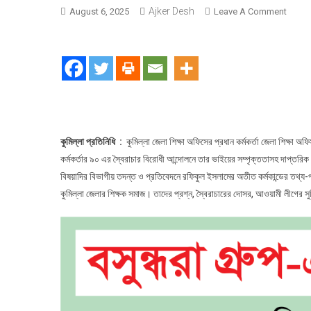
Ajker Desh
On
August 6, 2025
Leave A Comment
তদন্তে
দোষী
সাব্যস্ত
হয়েও
পেয়েছে
পদন্নো
:
আওয়ামী
কুমিল্লা প্রতিনিধি :
কুমিল্লা জেলা শিক্ষা অফিসের প্রধান কর্মকর্তা জেলা শিক্ষা 
ফ্যাসিবা
কর্মকর্তার ৯০ এর স্বৈরাচার বিরোধী আন্দোলনে তার ভাইয়ের সম্পৃক্ততাসহ দাপ্ত
দোসর-
বিষয়াদির বিভাগীয় তদন্ত ও প্রতিবেদনে রফিকুল ইসলামের অতীত কর্মকান্ডের তথ্য-প্র
কুমিল্লা
কুমিল্লা জেলার শিক্ষক সমাজ। তাদের প্রশ্ন, স্বৈরাচারের দোসর, আওয়ামী লীগের 
জেলা
শিক্ষা
অফিসার
মোঃ
রফিকুল
ইসলামে
খুঁটির