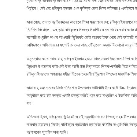
দৃঢ়ভাবে প্রতিবেদন প্রকাশ করেন। ২০১৯ সালে শিক্ষা মন্ত্রণালয়ের নির্দেশে গঠ
খ্রিষ্টাব্দ। সেই মো: রফিকুল ইসলাম এখন কুমিল্লা জেলা শিক্ষা অফিসার। একইসঙ্
জানা গেছে, তদন্ত প্রতিবেদনের আলোকে শিক্ষা মন্ত্রাণালয় মো: রফিকুল ইসলামকে সাম
নির্দেশনা দিয়েছিল। এছাড়াও রফিকুলের বিরুদ্ধে বিভাগীয় মামলা দায়ের করার অভিয
সরকারি মাধ্যমিক শাখার আওয়ামী সিন্ডিকেট মোটা অংকের টাকা খেয়ে সেই ফাইলটি গায়ে
তাগিদপত্র অধিদপ্তরের মহাপরিচালকের কাছে পৌঁছালেও অদ্যাবধি কোনো অগ্রগাত
অনুসন্ধানে আরো জানা যায়, রফিকুল ইসলাম ২০১৮ সালে ময়মনসিংহ জেলা শিক্ষা অফিস
ত্রিশাল উপজেলার কাটাখালী উমর আলী উচ্চ বিদ্যালয়ের শিক্ষক-কর্মচারী নিয়োগ নিয়
রফিকুল ইসরামের অপরাপর সঙ্গীরা ছিলেন-তৎকালীন ত্রিশাল উপজেলা মাধ্যমিক শিক্ষা 
জানা যায়, মন্ত্রনালয়ের নির্দেশে ত্রিশাল উপজেলার কাটাখালী উমর আলী উচ্চ বিদ্য
আহ্বায়ক করে দুই সদস্যর একটি তদন্ত কমিটি গঠন করে মাধ্যমিক ও উচ্চশিক্ষা অধিদ
যায়।
অভিযোগ ছিলো, রফিকুলের সিন্ডিকেট ও ওই স্কুলটির প্রধান শিক্ষক, সহকারী প্রধান
লাভবান হয়েছেন। নিয়োগ বাণিজ্যের প্রতিবাদে ম্যানেজিং কমিটির সংখ্যাগরিষ্ঠ সদস
প্রশাসকের সুপারিশ মানা হয়নি।