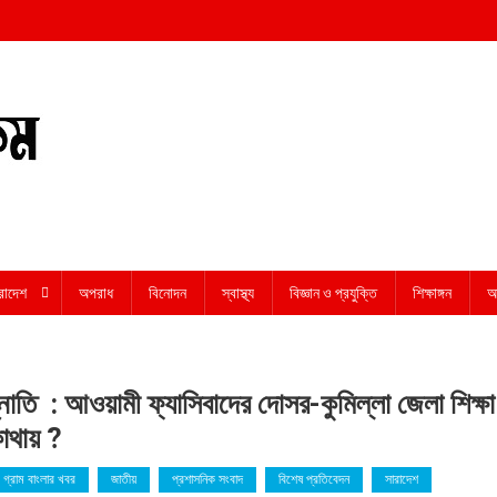
রাদেশ
অপরাধ
বিনোদন
স্বাস্থ্য
বিজ্ঞান ও প্রযুক্তি
শিক্ষাঙ্গন
অন
োতি : আওয়ামী ফ্যাসিবাদের দোসর-কুমিল্লা জেলা শিক্ষা
োথায় ?
গ্রাম বাংলার খবর
জাতীয়
প্রশাসনিক সংবাদ
বিশেষ প্রতিবেদন
সারাদেশ