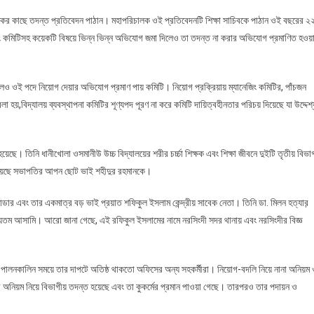
কের কাছে তদন্ত প্রতিবেদন পাঠান। মহাপরিচালক ওই প্রতিবেদনটি শিক্ষা সাচিবকে পাঠান ওই বছরের ২
িং কমিটিসহ কয়েকটি বিষয়ে ভিন্ন ভিন্ন অভিযোগ জমা দিলেও তা তদন্ত না করার অভিযোগ প্রমাণিত হওয়
লেও ওই পদে নিয়োগ দেয়ার অভিযোগ প্রমাণ পায় কমিটি। নিয়োগ প্রক্রিয়ায় ম্যানেজিং কমিটির, পাঁচজন
া হয়,বিদ্যালয় ব্যবস্থাপনা কমিটির শূণ্যপদ পূরণ না করে কমিটি দায়িত্বহীনতার পরিচয় দিয়েছে যা উদ্দেশ্
ছে। তিনি ধানীখোলা ওসমানীউ উচ্চ বিদ্যালয়ের শরীর চর্চ্চা শিক্ষক এবং শিক্ষা জীবনে দুইটি তৃতীয় বিভা
হয়েছে সভাপতির আপন ছোট ভাই শহীদুর রহমানকে।
র এবং তার একমাত্র বড় ভাই প্রয়াত শফিকুল ইসলাম কেন্দ্রীয় সাবেক নেতা। তিনি ডা. মিলন হত্যার়
অন্যতম আসামি। আরো জানা গেছে, এই রফিকুল ইসলামের নামে নরসিংদী সদর থানায় এবং নরসিংদীর বিজ্ঞ
্ব পালনকালিন সময়ে তার দাপটে অতিষ্ঠ থাকতো অফিসের অন্য সহকর্মীরা। নিয়োগ-বদলি নিয়ে নানা অনিয়ম
ব অনিয়ম নিয়ে বিভাগীয় তদন্ত হয়েছে এবং তা কুকর্মের প্রমান পাওয়া গেছে। তারপরও তার পদায়ন ও