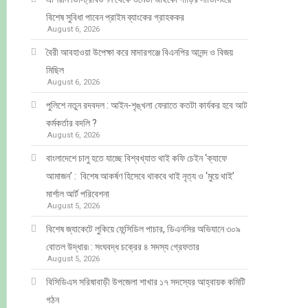
বিশেষ সুবিধা পাবেন প্রাইম ব্যাংকের গ্রাহককর
August 6, 2026
বৈরী আবহাওয়া উপেক্ষা করে মাদারগঞ্জে বিএনপির আনন্দ ও বিজয়
মিছিল
August 6, 2026
পুলিশে নতুন রদবদল : আইন-শৃঙ্খলা ফেরাতে কতটা কার্যকর হবে আট
কর্মকর্তার বদলি ?
August 6, 2026
​​বাংলাদেশে চালু হতে যাচ্ছে বিশ্বখ্যাত থাই কফি চেইন ‘ক্যাফে
আমাজন’ : বিশেষ আকর্ষণ হিসেবে থাকবে থাই নৃত্য ও ‘মুয়ে থাই’
মার্শাল আর্ট পরিবেশনা
August 5, 2026
বিশেষ জ্যাকেটে লুকিয়ে ফেন্সিডিল পাচার, ডিএনসির অভিযানে ৩০৯
বোতল উদ্ধার৷ : সংঘবদ্ধ চক্রের ৪ সদস্য গ্রেফতার
August 5, 2026
বিসিডিএস সরিষাবাড়ী উপজেলা শাখার ১৭ সদস্যের আহ্বায়ক কমিটি
গঠন