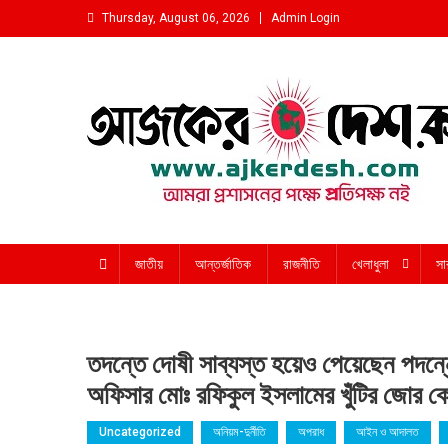
Skip
Thursday, August 06, 2026
Admin Login
to
content
আমরা প্রশাসনের পক্ষে প্রতিপক্ষ নই
জাতীয়
আন্তর্জাতিক
রাজনীতি
খেলাধুলা
সা
তদন্তে দোষী সাব্যস্ত হয়েও পেয়েছেন পদন্ন
অফিসার মোঃ রফিকুল ইসলামের খুঁটির জোর ক
Uncategorized
অনিয়ম-দুর্নীতি
অপরাধ
আইন ও আদালত