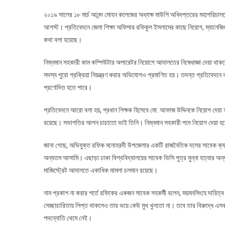
২০১৯ সালের ১৮ মার্চ আনন্দ মোহন কলেজের অধ্যক্ষ মাউশি অধিদপ্তরের মহাপরিচাল
আগস্ট। প্রতিবেদনে জেলা শিক্ষা অফিসার রফিকুল ইসলামের কাছে নিয়োগ, ম্যানেজ
কথা বলা হয়েছে।
নিম্নমান সহকারী কাম কম্পিউটার অপারেটর নিয়োগে আদালতের নিষেধাজ্ঞা দেয়া থাক
সদস্য পুরো প্রক্রিয়া নিয়ন্ত্রণ করার অভিযোগও প্রমাণিত হয়। তদন্ত প্রতিবেদনে বল
প্রণোদিত হতে পারে।
প্রতিবেদনে আরো বলা হয়, প্রধান শিক্ষক হিসেবে মো. আফাজ উদ্দিনকে নিয়োগ দেয়া হয়ে
রয়েছে। সভাপতির আপন চাচাতো ভাই তিনি। নিম্নমান সহকারী পদে নিয়োগ দেয়া 
জানা গেছে, অভিযুক্ত রফিক মনোহরদী উপজেলার একটি রাজনৈতিক দলের সাবেক ক্যাডা
অন্যতম আসামি। এছাড়া ঢাকা বিশ্ববিদ্যালয়ের সাবেক ভিসি পুত্র মুন্না হত্যার 
মাজিস্ট্রেট আদালতে একাধিক মামলা চলমান রয়েছে।
নাম প্রকাশ না করার শর্তে রফিকের একজন সাবেক সহকর্মী বলেন, ময়মনসিংহে দায়িত
সেচ্ছাচারিতায় লিপ্ত থাকলেও তার ভয়ে কেউ মুখ খুলতো না। তবে তার বিরুদ্ধে এস
পদন্নোতি থেমে নেই।