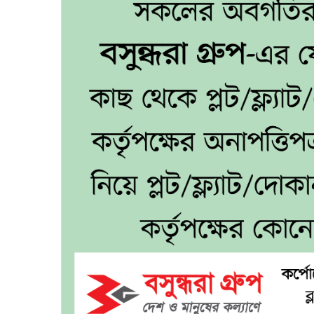
জোর
কোথায়
?