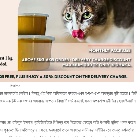
বিজ্ঞাপন
ক্রম ভালভাবেই চলছিল। কিন্তু এই শিক্ষা অফিসারের কারণে এখন হ-য-ব-র-ল অবস্থার সৃষ্টি হয়েছে। তিন
াংক একাউন্ট এবং সথাবর অস্থাবর সম্পদের বিষয়াদি সার্চ করলেই সকল অপকর্ম ও দুর্নীতির রহস্য উদ্ঘাটন
িসার মো: রফিকুল ইসলাম প্রতিষ্ঠানটিতে বিভিন্ন পদে নিয়োগের ক্ষেত্রে অতি উৎসাহী ভূমিকা পালন করেন
্পৃক্ততা ছিল অতিমাত্রায়। ফলে, জনস্বার্থে তাকে অন্যত্র বদলি করা সমীচীন বলে তদন্ত কর্মকর্তারা