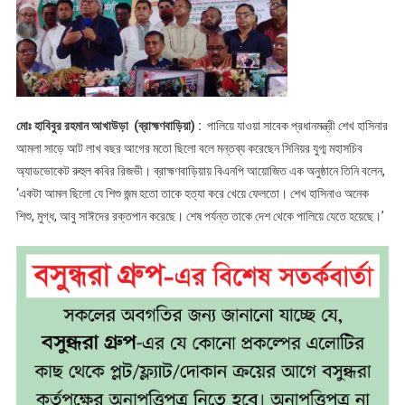
মতো
ছিলো
—–
রিজভী
মোঃ হাবিবুর রহমান আখাউড়া (ব্রাহ্মণবাড়িয়া) :
পালিয়ে যাওয়া সাবেক প্রধানমন্ত্রী শেখ হাসিনার
আমলা সাড়ে আট লাখ বছর আগের মতো ছিলো বলে মন্তব্য করেছেন সিনিয়র যুগ্ম মহাসচিব
অ্যাডভোকেট রুহুল কবির রিজভী। ব্রাহ্মণবাড়িয়ায় বিএনপি আয়োজিত এক অনুষ্ঠানে তিনি বলেন,
‘একটা আমল ছিলো যে শিশু জন্ম হতো তাকে হত্যা করে খেয়ে ফেলতো। শেখ হাসিনাও অনেক
শিশু, মুগ্ধ, আবু সাঈদের রক্তপান করেছে। শেষ পর্যন্ত তাকে দেশ থেকে পালিয়ে যেতে হয়েছে।’