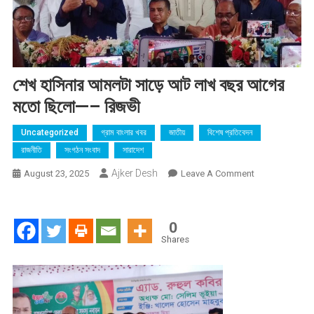
শেখ হাসিনার আমলটা সাড়ে আট লাখ বছর আগের
মতো ছিলো—– রিজভী
Uncategorized
গ্রাম বাংলার খবর
জাতীয়
বিশেষ প্রতিবেদন
রাজনীতি
সংগঠন সংবাদ
সারাদেশ
Ajker Desh
On
August 23, 2025
Leave A Comment
শেখ
হাসিনার
আমলটা
0
সাড়ে
Shares
আট
লাখ
বছর
আগের