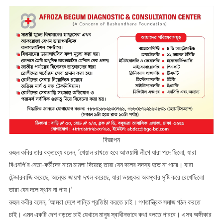
বিজ্ঞাপন
রুহুল কবির তার বক্তব্যে বলেন, ‘খেয়াল রাখতে হবে আওয়ামী লীগে যারা পদে ছিলো, যারা
বিএনপি’র নেতা-কর্মীদের নামে মামলা দিয়েছে তারা যেন দলের সদস্য হতে না পারে। যারা
টেন্ডারবাজি করেছে, অন্যের জায়গা দখল করেছে, যারা ভয়ঙ্কর অবস্থার সৃষ্টি করে রেখেছিলো
তারা যেন দলে স্থান না পায়।’
রুহুল কবীর বলেন, ‘আমরা দেশে শান্তি প্রতিষ্ঠা করতে চাই। গণতান্ত্রিক সমাজ গঠন করতে
চাই। এমন একটি দেশ গড়তে চাই যেখানে মানুষ স্বাধীনভাবে কথা বলতে পারবে। এসব অঙ্গীকার