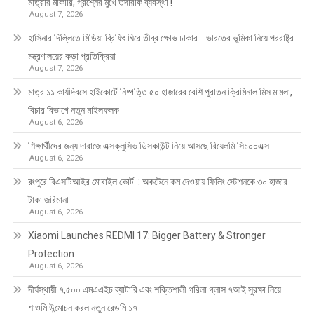
মাত্রার মার্কারি, প্রশ্নের মুখে তদারকি ব্যবস্থা !
August 7, 2026
হাসিনার দিল্লিতে মিডিয়া ব্রিফিং ঘিরে তীব্র ক্ষোভ ঢাকার : ভারতের ভূমিকা নিয়ে পররাষ্ট্র
মন্ত্রণালয়ের কড়া প্রতিক্রিয়া
August 7, 2026
মাত্র ১১ কার্যদিবসে হাইকোর্টে নিষ্পত্তি ৫০ হাজারের বেশি পুরাতন ক্রিমিনাল মিস মামলা,
বিচার বিভাগে নতুন মাইলফলক
August 6, 2026
শিক্ষার্থীদের জন্য দারাজে এক্সক্লুসিভ ডিসকাউন্ট নিয়ে আসছে রিয়েলমি সি১০০এক্স
August 6, 2026
রংপুরে বিএসটিআইর মোবাইল কোর্ট : অকটেনে কম দেওয়ায় ফিলিং স্টেশনকে ৩০ হাজার
টাকা জরিমানা
August 6, 2026
Xiaomi Launches REDMI 17: Bigger Battery & Stronger
Protection
August 6, 2026
দীর্ঘস্থায়ী ৭,৫০০ এমএএইচ ব্যাটারি এবং শক্তিশালী গরিলা গ্লাস ৭আই সুরক্ষা নিয়ে
শাওমি উন্মোচন করল নতুন রেডমি ১৭