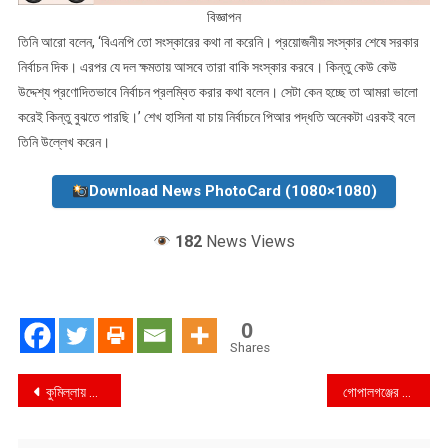
বিজ্ঞাপন
তিনি আরো বলেন, ‘বিএনপি তো সংস্কারের কথা না করেনি। প্রয়োজনীয় সংস্কার শেষে সরকার
নির্বাচন দিক। এরপর যে দল ক্ষমতায় আসবে তারা বাকি সংস্কার করবে। কিন্তু কেউ কেউ
উদ্দেশ্য প্রণোদিতভাবে নির্বাচন প্রলম্বিত করার কথা বলেন। সেটা কেন হচ্ছে তা আমরা ভালো
করেই কিন্তু বুঝতে পারছি।’ শেখ হাসিনা যা চায় নির্বাচনে পিআর পদ্ধতি অনেকটা এরকই বলে
তিনি উল্লেখ করেন।
Download News PhotoCard (1080×1080)
182
News Views
0
Shares
Post
কুমিল্লায় বাসের পেছনে নিয়ন্ত্রণহীন বাসের ধাক্কা : প্রাণ গেল হেলপারের
গোপালগঞ্জের কোটালীপাড়ায় নিষিদ্ধ ঘোষিত ছাত্রলীগের সাধারন সম্পাদক জামির গ্রেপ্তার
navigation