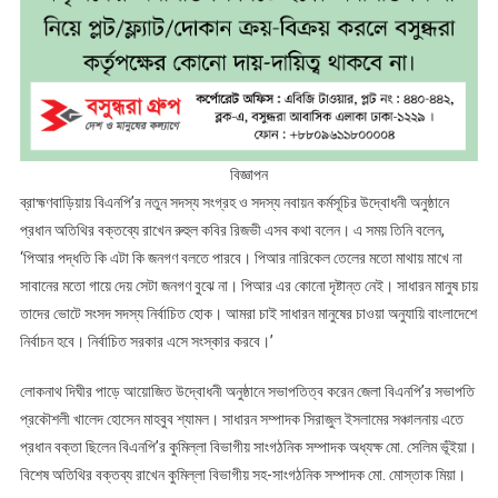
বিজ্ঞাপন
ব্রাহ্মণবাড়িয়ায় বিএনপি’র নতুন সদস্য সংগ্রহ ও সদস্য নবায়ন কর্মসূচির উদ্বোধনী অনুষ্ঠানে
প্রধান অতিথির বক্তব্যে রাখেন রুহুল কবির রিজভী এসব কথা বলেন। এ সময় তিনি বলেন,
‘পিআর পদ্ধতি কি এটা কি জনগণ বলতে পারবে। পিআর নারিকেল তেলের মতো মাথায় মাখে না
সাবানের মতো গায়ে দেয় সেটা জনগণ বুঝে না। পিআর এর কোনো দৃষ্টান্ত নেই। সাধারন মানুষ চায়
তাদের ভোটে সংসদ সদস্য নির্বাচিত হোক। আমরা চাই সাধারন মানুষের চাওয়া অনুযায়ি বাংলাদেশে
নির্বাচন হবে। নির্বাচিত সরকার এসে সংস্কার করবে।’
লোকনাথ দিঘীর পাড়ে আয়োজিত উদ্বোধনী অনুষ্ঠানে সভাপতিত্ব করেন জেলা বিএনপি’র সভাপতি
প্রকৌশলী খালেদ হোসেন মাহবুব শ্যামল। সাধারন সম্পাদক সিরাজুল ইসলামের সঞ্চালনায় এতে
প্রধান বক্তা ছিলেন বিএনপি’র কুমিল্লা বিভাগীয় সাংগঠনিক সম্পাদক অধ্যক্ষ মো. সেলিম ভূঁইয়া।
বিশেষ অতিথির বক্তব্য রাখেন কুমিল্লা বিভাগীয় সহ-সাংগঠনিক সম্পাদক মো. মোস্তাক মিয়া।