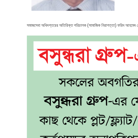
সমাজসেবা অধিদপ্তরের অতিরিক্ত পরিচালক (সামাজিক নিরাপত্তা) ফরিদ আহমেদ ম