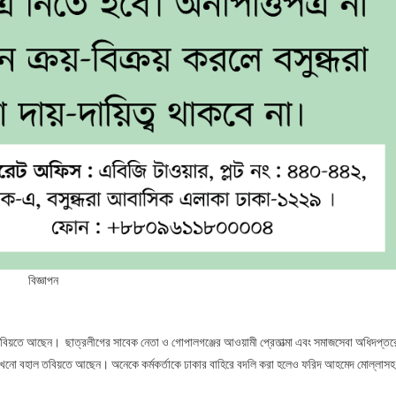
বিজ্ঞাপন
বিয়তে আছেন। ছাত্রলীগের সাবেক নেতা ও গোপালগঞ্জের আওয়ামী প্রেতাত্মা এবং সমাজসেবা অধিদপ্তর
 এখনো বহাল তবিয়তে আছেন। অনেকে কর্মকর্তাকে ঢাকার বাহিরে বদলি করা হলেও ফরিদ আহমেদ মোল্লাসহ