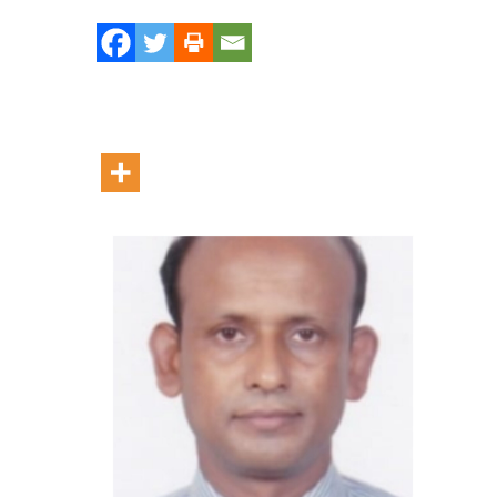
সমা
অধি
অতি
পরি
(সা
নির
ফরি
আহ
মোল
এখ
বহা
তবি