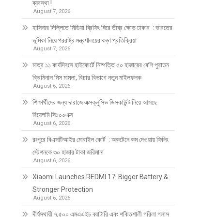
ব্যবস্থা !
August 7, 2026
হাসিনার দিল্লিতে মিডিয়া ব্রিফিং ঘিরে তীব্র ক্ষোভ ঢাকার : ভারতের
ভূমিকা নিয়ে পররাষ্ট্র মন্ত্রণালয়ের কড়া প্রতিক্রিয়া
August 7, 2026
মাত্র ১১ কার্যদিবসে হাইকোর্টে নিষ্পত্তি ৫০ হাজারের বেশি পুরাতন
ক্রিমিনাল মিস মামলা, বিচার বিভাগে নতুন মাইলফলক
August 6, 2026
শিক্ষার্থীদের জন্য দারাজে এক্সক্লুসিভ ডিসকাউন্ট নিয়ে আসছে
রিয়েলমি সি১০০এক্স
August 6, 2026
রংপুরে বিএসটিআইর মোবাইল কোর্ট : অকটেনে কম দেওয়ায় ফিলিং
স্টেশনকে ৩০ হাজার টাকা জরিমানা
August 6, 2026
Xiaomi Launches REDMI 17: Bigger Battery &
Stronger Protection
August 6, 2026
দীর্ঘস্থায়ী ৭,৫০০ এমএএইচ ব্যাটারি এবং শক্তিশালী গরিলা গ্লাস