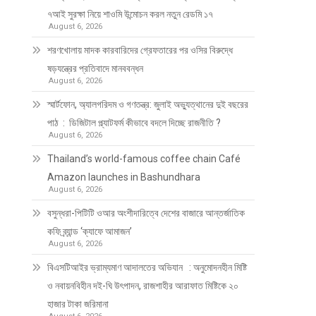
৭আই সুরক্ষা নিয়ে শাওমি উন্মোচন করল নতুন রেডমি ১৭
August 6, 2026
শরণখোলায় মাদক কারবারিদের গ্রেফতারের পর ওসির বিরুদ্ধে
ষড়যন্ত্রের প্রতিবাদে মানববন্ধন
August 6, 2026
স্মার্টফোন, অ্যালগরিদম ও গণতন্ত্র: জুলাই অভ্যুত্থানের দুই বছরের
পাঠ : ডিজিটাল প্ল্যাটফর্ম কীভাবে বদলে দিচ্ছে রাজনীতি ?
August 6, 2026
Thailand’s world-famous coffee chain Café
Amazon launches in Bashundhara
August 6, 2026
বসুন্ধরা-পিটিটি ওআর অংশীদারিত্বে দেশের বাজারে আন্তর্জাতিক
কফি ব্র্যান্ড ‘ক্যাফে আমাজন’
August 6, 2026
বিএসটিআইর ভ্রাম্যমাণ আদালতের অভিযান : অনুমোদনহীন মিষ্টি
ও নবায়নবিহীন দই-ঘি উৎপাদন, রাজশাহীর আরাফাত মিষ্টিকে ২০
হাজার টাকা জরিমানা