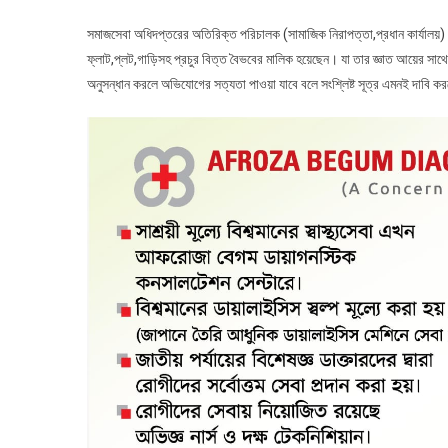
সমাজসেবা অধিদপ্তরের অতিরিক্ত পরিচালক (সামাজিক নিরাপত্তা,প্রধান কার্যালয়) ফর
ফ্লাট,প্লট,গাড়িসহ প্রচুর বিত্ত বৈভবের মালিক হয়েছেন। যা তার জ্ঞাত আয়ের সাথ
অনুসন্ধান করলে অভিযোগের সত্যতা পাওয়া যাবে বলে সংশ্লিষ্ট সূত্র এমনই দাবি 