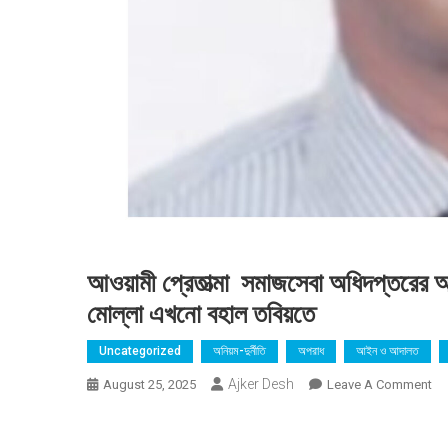
আওয়ামী প্রেতাত্মা সমাজসেবা অধিদপ্তরের 
মোল্লা এখনো বহাল তবিয়তে
Uncategorized
অনিয়ম-দুর্নীতি
অপরাধ
আইন ও আদালত
Ajker Desh
On
August 25, 2025
Leave A Comment
আও
প্রে