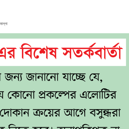
োল্লা