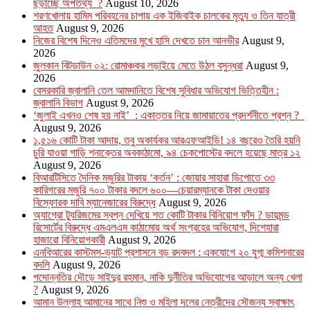
ছড়াচ্ছে অপতথ্য ?
August 10, 2026
শরণখোলায় হামিম পরিবহনের চাপায় এক ইজিবাইক চালকের মৃত্যু ও তিন যাত্রী
আহত
August 9, 2026
নিজের বিশেষ দিনেও এতিমদের মুখে হাসি দেখতে চান আনভীর
August 9,
2026
জুলকান বিটডাউন ০২: রোমাঞ্চকর লড়াইয়ে মেতে উঠল বসুন্ধরা
August 9,
2026
বেসরকারি জ্বালানি তেল আমদানিতে বিশেষ সুবিধার অভিযোগ ভিত্তিহীন :
জ্বালানি বিভাগ
August 9, 2026
‘জুলাই এখনও শেষ হয় নাই’ : একাত্তর নিয়ে জামায়াতের প্রদর্শনীতে প্রশ্ন ?
August 9, 2026
১,৫১৬ কোটি টাকা আদায়, তবু অকার্যকর আরএফআইডি! ১৪ বছরেও তৈরি হয়নি
চুরি যাওয়া গাড়ি শনাক্তের অবকাঠামো, ৯৪ চেকপোস্টের বদলে হয়েছে মাত্র ১২
August 9, 2026
বিআরটিসিতে দৈনিক মজুরির টাকায় ‘কর্তন’ : জোয়ার সাহারা ডিপোতে ৩৩
কারিগরের মজুরি ৭০০ টাকার বদলে ৬০০—চেয়ারম্যানকে টাকা দেওয়ার
বিস্ফোরক দাবি ম্যানেজারের বিরুদ্ধে
August 9, 2026
অ্যাগ্রো ট্যুরিজমের স্বপ্ন দেখিয়ে শত কোটি টাকার বিনিয়োগ ফাঁদ ? ডায়মন্ড
রিসোর্টের বিরুদ্ধে এমএলএম কাঠামোয় অর্থ সংগ্রহের অভিযোগ, দিশেহারা
হাজারো বিনিয়োগকারী
August 9, 2026
এনবিআরের কাস্টমস-ভ্যাট প্রশাসনে বড় রদবদল : একযোগে ২০ যুগ্ম কমিশনারের
বদলি
August 9, 2026
পদোন্নতির দৌড়ে সাইদুর রহমান, নাকি দুর্নীতির অভিযোগের আড়ালে অন্য খেলা
?
August 9, 2026
আমান উল্লাহ আমানের সাথে নিশু ও মহিলা দলের নেত্রীদের সৌজন্য স্বাক্ষাৎ