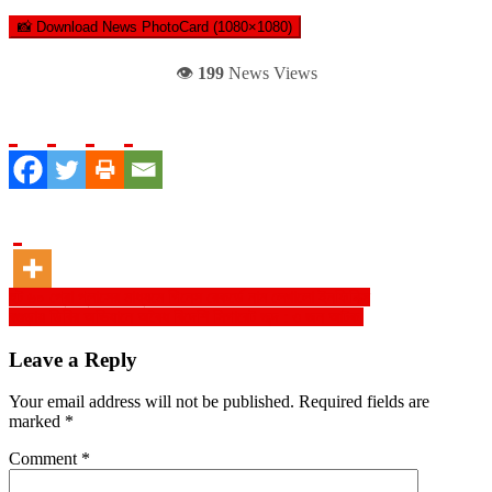
📸 Download News PhotoCard (1080×1080)
👁️
199
News Views
Post
হট ৬০ প্রো প্লাসের মাধ্যমে গিনেস রেকর্ডে নাম লেখালো ইনফিনিক্স
বগুড়ায় ডিবির অভিযানে অবৈধ বিদেশি সিগারেট জব্দ : ৩ জন আটক
navigation
Leave a Reply
Your email address will not be published.
Required fields are
marked
*
Comment
*