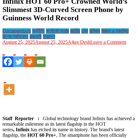
Infinix HOT 60 Pro+ Crowned World’s
Slimmest 3D-Curved Screen Phone by
Guinness World Record
Uncategorized
অর্থনীতি
কর্পোরেট সংবাদ
জাতীয়
ঢাকা
বানিজ্য
বিজ্ঞান ও প্রযুক্তি
বিশেষ প্রতিবেদন
রাজধানী
সারাদেশ
on
August 25, 2025
August 25, 2025
Ajker Desh
Leave a Comment
Infini
HOT
60
Pro+
Crow
World
Slimm
3D-
Curve
Scree
Phone
by
Guinn
Staff Reporter :
Global technology brand Infinix has achieved a
World
remarkable milestone as its latest flagship in the HOT
Recor
series
,
Infinix
has etched its name in history. The brand’s latest
flagship, the
HOT 60 Pro+
, The smartphone has been officially