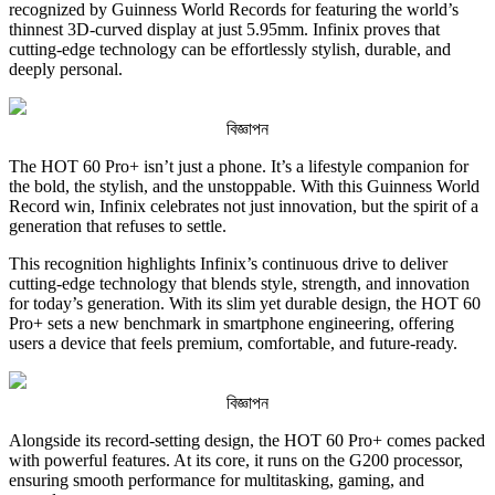
recognized by Guinness World Records for featuring the world’s
thinnest 3D-curved display at just 5.95mm. Infinix proves that
cutting-edge technology can be effortlessly stylish, durable, and
deeply personal.
বিজ্ঞাপন
The HOT 60 Pro+ isn’t just a phone. It’s a lifestyle companion for
the bold, the stylish, and the unstoppable. With this Guinness World
Record win, Infinix celebrates not just innovation, but the spirit of a
generation that refuses to settle.
This recognition highlights Infinix’s continuous drive to deliver
cutting-edge technology that blends style, strength, and innovation
for today’s generation. With its slim yet durable design, the HOT 60
Pro+ sets a new benchmark in smartphone engineering, offering
users a device that feels premium, comfortable, and future-ready.
বিজ্ঞাপন
Alongside its record-setting design, the HOT 60 Pro+ comes packed
with powerful features. At its core, it runs on the G200 processor,
ensuring smooth performance for multitasking, gaming, and