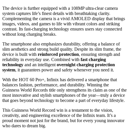
The device is further equipped with a 108MP ultra-clear camera
system captures life’s finest details with breathtaking clarity.
Complementing the camera is a vivid AMOLED display that brings
images, videos, and games to life with vibrant colors and striking
contrast. Its fast-charging technology ensures users stay connected
without long charging breaks.
The smartphone also emphasizes durability, offering a balance of
slim aesthetics and strong build quality. Despite its slim frame, the
device is built with
reinforced protection
, ensuring strength and
reliability in everyday use. Combined with
fast charging
technology
and an intelligent
overnight charging protection
system
, it guarantees power and safety whenever you need it.
With the HOT 60 Pro+, Infinix has delivered a smartphone that
balances fashion, performance, and durability. Winning the
Guinness World Records title only strengthens its claim as one of the
most innovative and stylish smartphones of the year—truly a device
that goes beyond technology to become a part of everyday lifestyle.
This Guinness World Record win is a testament to the vision,
creativity, and engineering excellence of the Infinix team. It’s a
proud moment not just for the brand, but for every young innovator
who dares to dream big.