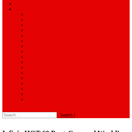
শিক্ষাঙ্গন
অন্যান্য
আইন ও আদালত
অর্থনীতি
বানিজ্য
জীবন-যাপন
সাহিত্য
অনিয়ম-দুর্নীতি
ইতিহাস ঐতিহ্য
উপ-সম্পাদকীয়/মতামত
কর্পোরেট সংবাদ
গ্রাম বাংলার খবর
দুর্ঘটনার সংবাদ
প্রশাসনিক সংবাদ
বিশেষ প্রতিবেদন
মানবিক খবর
সংগঠন সংবাদ
সাহিত্য-সংস্কৃতি
বিবিধ
site mode button
Search
for: