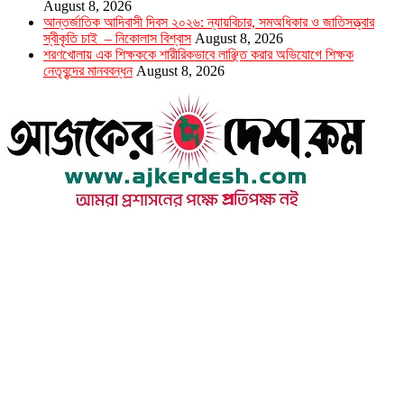
August 8, 2026
আন্তর্জাতিক আদিবাসী দিবস ২০২৬: ন্যায়বিচার, সমঅধিকার ও জাতিসত্ত্বার
স্বীকৃতি চাই – নিকোলাস বিশ্বাস
August 8, 2026
শরণখোলায় এক শিক্ষককে শারীরিকভাবে লাঞ্ছিত করার অভিযোগে শিক্ষক
নেতৃবৃন্দের মানববন্ধন
August 8, 2026
উপদেষ্টা সম্পাদক : খন্দকার আমিনুর রহমান
সম্পাদক ও প্রকাশক : আমিনুর রহমান বাদশাহ
আইন উপদেষ্টা : এস. এম. দৌলত -ই-খুদা
এ্যাডভোকেট বাংলাদেশ সুপ্রিম কোর্ট।
সম্পাদকীয় ও বাণিজ্যিক কার্যালয়
২৬ বঙ্গবন্ধু অ্যাভিনিউ
ব্যাভিলন সেন্টার (৩য় তলা),ঢাকা ১০০০।
ফোনঃ ০১৭১৫৮৮০২৭৭
সম্পাদক ইমেইল : arbadshah12@gmail.com
arbadshah1975@gmail.com
ইমেইল : ajkerdeshnews@gmail.com
© সর্বস্বত্ব সংরক্ষিত। এই ওয়েবসাইটের কোন লেখা, ছবি, ভিডিও অনুমতি ছাড়া ব্যবহার বেআইনি ।