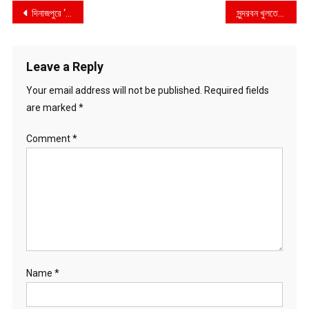
Post
দিনাজপুরে ‘আপ বাংলাদেশ’-এর সাংগঠনিক যাত্রা শুরু: নেতৃত্বে নাজমুল ও রায়হান
সুন্দরবন খুলতেই তৎপর হরিণ শিকারি চক্র সরঞ্জাম জব্দ
navigation
Leave a Reply
Your email address will not be published.
Required fields
are marked
*
Comment
*
Name
*