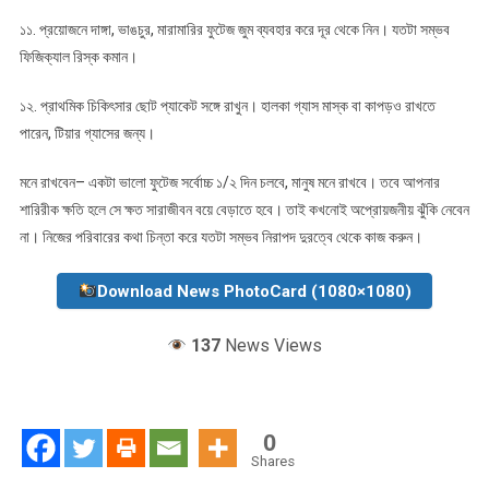
১১. প্রয়োজনে দাঙ্গা, ভাঙচুর, মারামারির ফুটেজ জুম ব্যবহার করে দূর থেকে নিন। যতটা সম্ভব
ফিজিক্যাল রিস্ক কমান।
১২. প্রাথমিক চিকিৎসার ছোট প্যাকেট সঙ্গে রাখুন। হালকা গ্যাস মাস্ক বা কাপড়ও রাখতে
পারেন, টিয়ার গ্যাসের জন্য।
মনে রাখবেন– একটা ভালো ফুটেজ সর্বোচ্চ ১/২ দিন চলবে, মানুষ মনে রাখবে। তবে আপনার
শারিরীক ক্ষতি হলে সে ক্ষত সারাজীবন বয়ে বেড়াতে হবে। তাই কখনোই অপ্রোয়জনীয় ঝুঁকি নেবেন
না। নিজের পরিবারের কথা চিন্তা করে যতটা সম্ভব নিরাপদ দুরত্বে থেকে কাজ করুন।
Download News PhotoCard (1080×1080)
137
News Views
0
Shares