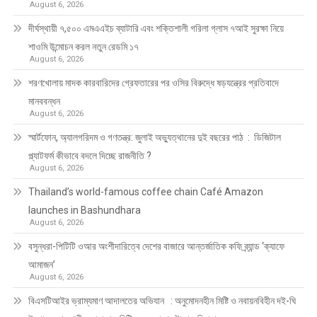
August 6, 2026
দীর্ঘস্থায়ী ৭,৫০০ এমএএইচ ব্যাটারি এবং শক্তিশালী গরিলা গ্লাস ৭আই সুরক্ষা নিয়ে
শাওমি উন্মোচন করল নতুন রেডমি ১৭
August 6, 2026
শরণখোলায় মাদক কারবারিদের গ্রেফতারের পর ওসির বিরুদ্ধে ষড়যন্ত্রের প্রতিবাদে
মানববন্ধন
August 6, 2026
স্মার্টফোন, অ্যালগরিদম ও গণতন্ত্র: জুলাই অভ্যুত্থানের দুই বছরের পাঠ : ডিজিটাল
প্ল্যাটফর্ম কীভাবে বদলে দিচ্ছে রাজনীতি ?
August 6, 2026
Thailand’s world-famous coffee chain Café Amazon
launches in Bashundhara
August 6, 2026
বসুন্ধরা-পিটিটি ওআর অংশীদারিত্বে দেশের বাজারে আন্তর্জাতিক কফি ব্র্যান্ড ‘ক্যাফে
আমাজন’
August 6, 2026
বিএসটিআইর ভ্রাম্যমাণ আদালতের অভিযান : অনুমোদনহীন মিষ্টি ও নবায়নবিহীন দই-ঘি