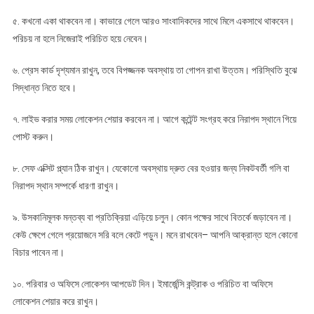
৫. কখনো একা থাকবেন না। কাভারে গেলে আরও সাংবাদিকদের সাথে মিলে একসাথে থাকবেন।
পরিচয় না হলে নিজেরাই পরিচিত হয়ে নেবেন।
৬. প্রেস কার্ড দৃশ্যমান রাখুন, তবে বিপজ্জনক অবস্থায় তা গোপন রাখা উত্তম। পরিস্থিতি বুঝে
সিদ্ধান্ত নিতে হবে।
৭. লাইভ করার সময় লোকেশন শেয়ার করবেন না। আগে কন্টেন্ট সংগ্রহ করে নিরাপদ স্থানে গিয়ে
পোস্ট করুন।
৮. সেফ এক্সিট প্ল্যান ঠিক রাখুন। যেকোনো অবস্থায় দ্রুত বের হওয়ার জন্য নিকটবর্তী গলি বা
নিরাপদ স্থান সম্পর্কে ধারণা রাখুন।
৯. উসকানিমূলক মন্তব্য বা প্রতিক্রিয়া এড়িয়ে চলুন। কোন পক্ষের সাথে বিতর্কে জড়াবেন না।
কেউ ক্ষেপে গেলে প্রয়োজনে সরি বলে কেটে পড়ুন। মনে রাখবেন– আপনি আক্রান্ত হলে কোনো
বিচার পাবেন না।
১০. পরিবার ও অফিসে লোকেশন আপডেট দিন। ইমার্জেন্সি কন্ট্রাক ও পরিচিত বা অফিসে
লোকেশন শেয়ার করে রাখুন।