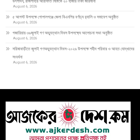
উৎপাদন, রাজশাহীর আরাফাত মিষ্টিকে ২০ হাজার টাকা জরিমানা
August 6, 2026
৫ আগস্ট উপলক্ষে গোপালগঞ্জে জেলা বিএনপির বর্ণাঢ্য র‍্যালি ও সমাবেশ অনুষ্ঠিত
August 6, 2026
গজারিয়ায় ৩৬জুলাই গণ অভ্যুত্থান দিবস উপলক্ষ্যে আলোচনা সভা অনুষ্ঠিত
August 6, 2026
সরিষাবাড়ীতে জুলাই গণঅভ্যুত্থান দিবস-২০২৬ উপলক্ষে শহীদ পরিবার ও আহত যোদ্ধাদের
সংবর্ধনা
August 6, 2026