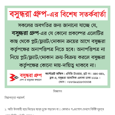
বিজ্ঞাপন
নিরাপত্তা পরামর্শ:
১. অতি উৎসাহী হয়ে ভিড়ের মধ্যে ঢুকে পড়বেন না। কোথাও গণ্ডগোল দেখলে নির্দিষ্ট দূরত্ব