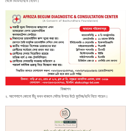
থেকে ভিডিও/ছবি নেবেন।
বিজ্ঞাপন
২. আশেপাশে কোনো উঁচু ভবন থাকলে সেটার উপরে উঠে ফুটেজ/ছবি নিতে পারেন।