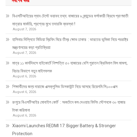
সর্বশেষ খবর
বিএসটিআইয়ের ল্যাব টেস্টে ভয়াবহ তথ্য: বাজারের ৮ ব্র্যান্ডের ফর্সাকারী ক্রিমে প্রাণঘাতী
মাত্রার মার্কারি, প্রশ্নের মুখে তদারকি ব্যবস্থা !
August 7, 2026
হাসিনার দিল্লিতে মিডিয়া ব্রিফিং ঘিরে তীব্র ক্ষোভ ঢাকার : ভারতের ভূমিকা নিয়ে পররাষ্ট্র
মন্ত্রণালয়ের কড়া প্রতিক্রিয়া
August 7, 2026
মাত্র ১১ কার্যদিবসে হাইকোর্টে নিষ্পত্তি ৫০ হাজারের বেশি পুরাতন ক্রিমিনাল মিস মামলা,
বিচার বিভাগে নতুন মাইলফলক
August 6, 2026
শিক্ষার্থীদের জন্য দারাজে এক্সক্লুসিভ ডিসকাউন্ট নিয়ে আসছে রিয়েলমি সি১০০এক্স
August 6, 2026
রংপুরে বিএসটিআইর মোবাইল কোর্ট : অকটেনে কম দেওয়ায় ফিলিং স্টেশনকে ৩০ হাজার
টাকা জরিমানা
August 6, 2026
Xiaomi Launches REDMI 17: Bigger Battery & Stronger
Protection