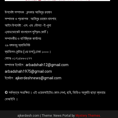
উপদেষ্টা সম্পাদক : খন্দকার আমিনুর রহমান
সম্পাদক ও প্রকাশক : আমিনুর রহমান বাদশাহ
আইন উপদেষ্টা : এস. এম. দৌলত -ই-খুদা
এ্যাডভোকেট বাংলাদেশ সুপ্রিম কোর্ট।
সম্পাদকীয় ও বাণিজ্যিক কার্যালয়
২৬ বঙ্গবন্ধু অ্যাভিনিউ
ব্যাভিলন সেন্টার (৩য় তলা),ঢাকা ১০০০।
ফোনঃ ০১৭১৫৮৮০২৭৭
সম্পাদক ইমেইল : arbadshah12@gmail.com
arbadshah1975@gmail.com
ইমেইল : ajkerdeshnews@gmail.com
© সর্বস্বত্ব সংরক্ষিত। এই ওয়েবসাইটের কোন লেখা, ছবি, ভিডিও অনুমতি ছাড়া ব্যবহার
বেআইনি ।
ajkerdesh.com
|
Theme: News Portal by
Mystery Themes
.