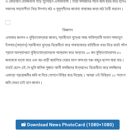
ও কোরআন হেফজখানা গড়ে তুলেছেন এলাকাবাসী। তারা মসজিদের সাথে জমি ক্রয় করে হলেও
সকলের সহযোগীতা নিয়ে ঈদগাহ মাঠ ও মুসুল্লীদের জানাযা নামাজের জন্য মাঠ তৈরী করবেন।
বিজ্ঞাপন
এলাকার জনগন ও মুক্তিযোদ্ধারা জানান, স্বাধীনতা যুদ্ধের সময় পাকিস্থানী দালাল সাদ্দাতুল
ইসলাম (মস্তান) স্বাধীনতা যুদ্ধের বিরোধীতা করে পাকহানাদার বাহিনীকে খবর দিয়ে বারই পটল
গ্রামে অবস্থানরত মুক্তিযোদ্ধাদেরকে আক্রমন করে অন্ততঃ ১০ জন মুক্তিযোদ্ধাসহ ৫০
জনকেকে হত্যা করে এবং ঘর-বাড়ী জ্বালিয়ে দেয়ার ফলে অসংখ্য গরু-বাছুর-ছাগল মারা যায়।
তারই ছেলে এই সে ভূমি মালিক সুজাত আলী মসজিদের উন্নয়নেও বিরোধীতা করে মসজিদের
একান্ত প্রয়োজনীয় জমি না দিয়ে গোপনে বিক্রি করে দিয়েছে। আমরা ওই বিক্রিত ১০ শতাংশ
জমি ফেরত চাই বলে জানান।
📸 Download News PhotoCard (1080×1080)