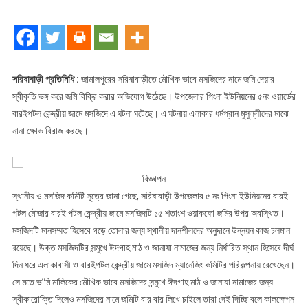
সরিষাবাড়ী প্রতিনিধি :
জামালপুরের সরিষাবাড়ীতে মৌখিক ভাবে মসজিদের নামে জমি দেয়ার
স্বীকৃতি ভঙ্গ করে জমি বিক্রি করার অভিযোগ উঠেছে। উপজেলার পিংনা ইউনিয়নের ৫নং ওয়ার্ডের
বারইপটল কেন্দ্রীয় জামে মসজিদে এ ঘটনা ঘটেছে। এ ঘটনায় এলাকার ধর্মপ্রান মুসুল্লীদের মাঝে
নানা ক্ষোভ বিরাজ করছে।
বিজ্ঞাপন
স্থানীয় ও মসজিদ কমিটি সুত্রে জানা গেছে, সরিষাবাড়ী উপজেলার ৫ নং পিংনা ইউনিয়নের বারই
পটল মৌজার বারই পটল কেন্দ্রীয় জামে মসজিদটি ১৫ শতাংশ ওয়াকফো জমির উপর অবস্থিত।
মসজিদটি মানসম্মত হিসেবে গড়ে তোলার জন্য স্থানীয় দানশীলদের অনুদানে উন্নয়ন কাজ চলমান
রয়েছে। উক্ত মসজিদটির সন্মুখে ঈদগাহ মাঠ ও জানাযা নামাজের জন্য নির্ধারিত স্থান হিসেবে দীর্ঘ
দিন ধরে এলাকাবাসী ও বারইপটল কেন্দ্রীয় জামে মসজিদ ম্যানেজিং কমিটির পরিকল্পনায় রেখেছেন।
সে মতে ভ’মি মালিকের মৌখিক ভাবে মসজিদের সন্মুখে ঈদগাহ মাঠ ও জানাযা নামাজের জন্য
স্বীকারোক্তি দিলেও মসজিদের নামে জমিটি বার বার লিখে চাইলে তারা দেই দিচ্ছি বলে কালক্ষেপন