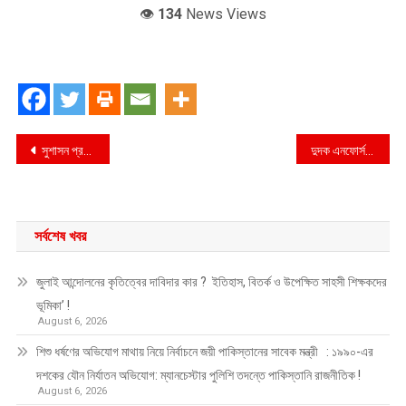
👁️
134
News Views
Post
সুশাসন প্রতিষ্ঠা করতে দুর্নীতিমুক্ত সমাজ গড়ে তুলতে হবে : লায়ন মোঃ গনি মিয়া বাবুল
দুদক এনফোর্সমেন্ট ইউনিটের অভিযান
navigation
সর্বশেষ খবর
জুলাই আন্দোলনের কৃতিত্বের দাবিদার কার ? ইতিহাস, বিতর্ক ও উপেক্ষিত সাহসী শিক্ষকদের
ভূমিকা’ !
August 6, 2026
শিশু ধর্ষণের অভিযোগ মাথায় নিয়ে নির্বাচনে জয়ী পাকিস্তানের সাবেক মন্ত্রী : ১৯৯০-এর
দশকের যৌন নির্যাতন অভিযোগ: ম্যানচেস্টার পুলিশি তদন্তে পাকিস্তানি রাজনীতিক !
August 6, 2026