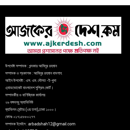
উপদেষ্টা সম্পাদক : খন্দকার আমিনুর রহমান
সম্পাদক ও প্রকাশক : আমিনুর রহমান বাদশাহ
আইন উপদেষ্টা : এস. এম. দৌলত -ই-খুদা
এ্যাডভোকেট বাংলাদেশ সুপ্রিম কোর্ট।
সম্পাদকীয় ও বাণিজ্যিক কার্যালয়
২৬ বঙ্গবন্ধু অ্যাভিনিউ
ব্যাভিলন সেন্টার (৩য় তলা),ঢাকা ১০০০।
ফোনঃ ০১৭১৫৮৮০২৭৭
সম্পাদক ইমেইল : arbadshah12@gmail.com