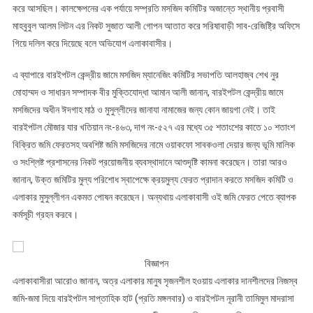
করে আসছিল। কালক্ষেপনের এক পর্যায়ে সম্প্রতি মসজিদ কমিটির অজান্তে স্থানীয় প্রবাসী
মাহবুবুল আলম লিটন এর নিকট সুজাত আলী গোপন আতাত করে সরিষাবাড়ী সাব-রেজিষ্ট্রি অফিসে
গিয়ে দলিল করে দিয়েছে বলে অভিযোগ এলাকাবাসীর।
এ ব্যাপারে বারইপটল কেন্দ্রীয় জামে মসজিদ ম্যানেজিং কমিটির সভাপতি আলহাজ্ব শেখ নুর
মোহাম্মদ ও সাধারন সম্পাদক বীর মুক্তিযোদ্ধা আমান আলী জানান, বারইপটল কেন্দ্রীয় জামে
মসজিদের অধীন ঈদগাহ মাঠ ও মুসুল্লীদের জানাযা নামাজের জন্য কোন জায়গা নেই। তাই
বারইপটল মৌজার যার খতিয়ান নং-৪৬৩, দাগ নং-৫২৭ এর মধ্যে ৩৫ শতাংশের কাতে ১০ শতাংশ
বিক্রিত জমি ফেরতসহ অবশিষ্ট জমি মসজিদের নামে ওয়াকফো সাবকওলা দেয়ার জন্য ভূমি মালিক
ও সংশ্লিষ্ট প্রশাসনের নিকট প্রয়োজনীয় ব্যবস্থাদানে আশুদৃষ্টি কামনা করেছেন। তারা আরও
জানান, উক্ত জমিটির মুল্য পরিশোধ স্বাপেক্ষে ক্রয়মুল্য ফেরত প্রাদান করতে মসজিদ কমিটি ও
এলাকার মুসুল্লীগন একমত পোষন করেছেন। অন্যথায় এলাকাবাসী ওই জমি ফেরত পেতে ব্যাপক
কর্মসূচী গ্রহন করবে।
বিজ্ঞাপন
এলাকাবাসীরা আরোও জানান, অত্র এলাকার মানুষ সৃজনশীল হওয়ায় এলাকার দানশীলদের নিজস্ব
জমি-জমা দিয়ে বারইপটল সাপ্তাহিক হাট (প্রতি মঙ্গলবার) ও বারইপটল নূরানী তামিমুল মাদরাসা