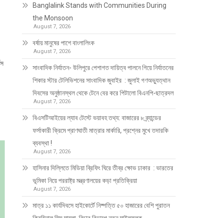
Banglalink Stands with Communities During
the Monsoon
August 7, 2026
বর্ষায় মানুষের পাশে বাংলালিংক
August 7, 2026
েস
সাংবাদিক নির্যাতন- উলিপুরে পেশাগত দায়িত্ব পালনে গিয়ে নির্যাতনের
শিকার স্টার টেলিভিশনের সাংবাদিক জুবাইর : জুলাই গণঅভ্যুত্থান
দিবসের অনুষ্ঠানস্থল থেকে টেনে বের করে পিটালো বিএনপি-ছাত্রদল
August 7, 2026
বিএসটিআইয়ের ল্যাব টেস্টে ভয়াবহ তথ্য: বাজারের ৮ ব্র্যান্ডের
ফর্সাকারী ক্রিমে প্রাণঘাতী মাত্রার মার্কারি, প্রশ্নের মুখে তদারকি
ব্যবস্থা !
August 7, 2026
হাসিনার দিল্লিতে মিডিয়া ব্রিফিং ঘিরে তীব্র ক্ষোভ ঢাকার : ভারতের
ভূমিকা নিয়ে পররাষ্ট্র মন্ত্রণালয়ের কড়া প্রতিক্রিয়া
August 7, 2026
মাত্র ১১ কার্যদিবসে হাইকোর্টে নিষ্পত্তি ৫০ হাজারের বেশি পুরাতন