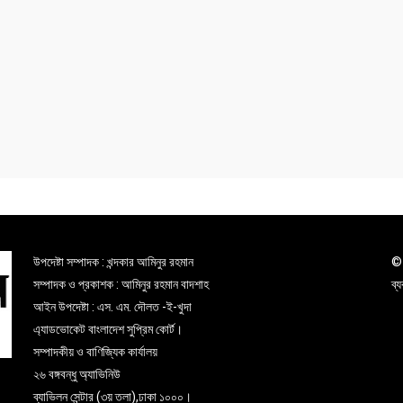
উপদেষ্টা সম্পাদক : খন্দকার আমিনুর রহমান
© 
সম্পাদক ও প্রকাশক : আমিনুর রহমান বাদশাহ
ব্
আইন উপদেষ্টা : এস. এম. দৌলত -ই-খুদা
এ্যাডভোকেট বাংলাদেশ সুপ্রিম কোর্ট।
সম্পাদকীয় ও বাণিজ্যিক কার্যালয়
২৬ বঙ্গবন্ধু অ্যাভিনিউ
ব্যাভিলন সেন্টার (৩য় তলা),ঢাকা ১০০০।