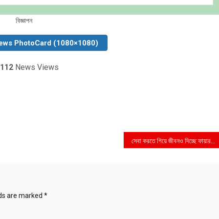
বিজ্ঞাপন
ews PhotoCard (1080×1080)
112
News Views
সেবা করতে গিয়ে জীবনও দিচ্ছে ফায়ার সার্ভিস কর্মীরা
lds are marked
*