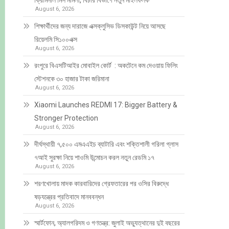
ক্রিমিনাল মিস মামলা, বিচার বিভাগে নতুন মাইলফলক
August 6, 2026
শিক্ষার্থীদের জন্য দারাজে এক্সক্লুসিভ ডিসকাউন্ট নিয়ে আসছে
রিয়েলমি সি১০০এক্স
August 6, 2026
রংপুরে বিএসটিআইর মোবাইল কোর্ট : অকটেনে কম দেওয়ায় ফিলিং
স্টেশনকে ৩০ হাজার টাকা জরিমানা
August 6, 2026
Xiaomi Launches REDMI 17: Bigger Battery &
Stronger Protection
August 6, 2026
দীর্ঘস্থায়ী ৭,৫০০ এমএএইচ ব্যাটারি এবং শক্তিশালী গরিলা গ্লাস
৭আই সুরক্ষা নিয়ে শাওমি উন্মোচন করল নতুন রেডমি ১৭
August 6, 2026
শরণখোলায় মাদক কারবারিদের গ্রেফতারের পর ওসির বিরুদ্ধে
ষড়যন্ত্রের প্রতিবাদে মানববন্ধন
August 6, 2026
স্মার্টফোন, অ্যালগরিদম ও গণতন্ত্র: জুলাই অভ্যুত্থানের দুই বছরের