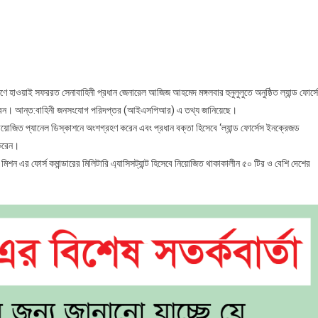
পিএসি
ধান
রণে হাওয়াই সফররত সেনাবাহিনী প্রধান জেনারেল আজিজ আহমেদ মঙ্গলবার হুনুলুলুতে অনুষ্ঠিত ল্যান্ড ফোর্স
করেন। আন্ত:বাহিনী জনসংযোগ পরিদপ্তর (আইএসপিআর) এ তথ্য জানিয়েছে।
য়ে আয়োজিত প্যানেল ডিস্কাশনে অংশগ্রহণ করেন এবং প্রধান বক্তা হিসেবে ‘ল্যান্ড ফোর্সেস ইনক্রেজড
 করেন।
মিশন এর ফোর্স কমান্ডারের মিলিটারি এ্যাসিসট্যান্ট হিসেবে নিয়োজিত থাকাকালীন ৫০ টির ও বেশি দেশের