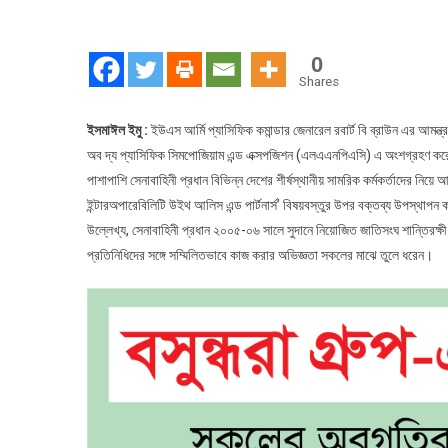
এলএএন
এ
বক্তব্য
0
রাখলেন
Shares
সেনাপ্র
ইসমাঈল ইমু :
ইউএস আর্মি প্যাসিফিক কমান্ডার জেনারেল রবার্ট বি ব্রাউন এর আমন্ত্
অব দ্য প্যাসিফিক সিমপোজিয়াম এন্ড এক্সপজিশন (এলএএনপিএসি) এ অংশগ্রহণ 
পাশাপাশি সেনাবাহিনী প্রধান বিভিন্ন দেশের শীর্ষস্থানীয় সামরিক কর্মকর্তাদের নি
ইন্টারঅপারেবিলিটি উইথ আলিস এন্ড পার্টনার্স’ বিষয়বস্তুর উপর বক্তব্য উপস্থাপন
উল্লেখ্য, সেনাবাহিনী প্রধান ২০০৫-০৬ সালে সুদানে নিয়োজিত জাতিসংঘ শান্তিরক্ষী 
প্রতিনিধিদের সঙ্গে সম্মিলিতভাবে কাজ করার অভিজ্ঞতা সকলের মাঝে তুলে ধরেন।