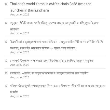
Thailand’s world-famous coffee chain Café Amazon
launches in Bashundhara
August 6, 2026
বসুন্ধরা-পিটিটি ওআর অংশীদারিত্বে দেশের বাজারে আন্তর্জাতিক কফি ব্র্যান্ড ‘ক্যাফে
আমাজন’
August 6, 2026
বিএসটিআইর ভ্রাম্যমাণ আদালতের অভিযান : অনুমোদনহীন মিষ্টি ও নবায়নবিহীন দই-ঘি
উৎপাদন, রাজশাহীর আরাফাত মিষ্টিকে ২০ হাজার টাকা জরিমানা
August 6, 2026
৫ আগস্ট উপলক্ষে গোপালগঞ্জে জেলা বিএনপির বর্ণাঢ্য র‍্যালি ও সমাবেশ অনুষ্ঠিত
August 6, 2026
গজারিয়ায় ৩৬জুলাই গণ অভ্যুত্থান দিবস উপলক্ষ্যে আলোচনা সভা অনুষ্ঠিত
August 6, 2026
সরিষাবাড়ীতে জুলাই গণঅভ্যুত্থান দিবস-২০২৬ উপলক্ষে শহীদ পরিবার ও আহত যোদ্ধাদের
সংবর্ধনা
August 6, 2026