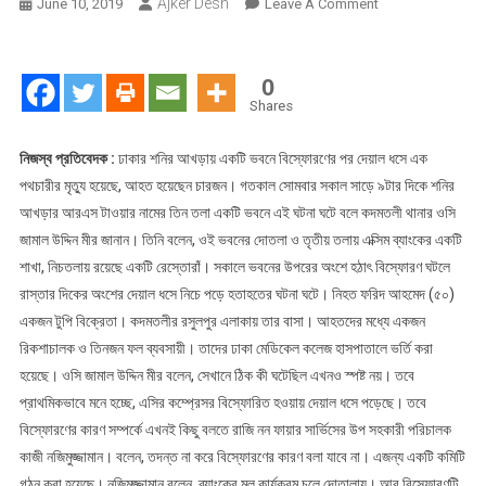
Ajker Desh
On
June 10, 2019
Leave A Comment
রাজধানীতে
ভবনে
বিস্ফোরণের
0
পর
Shares
দেয়াল
ধসে
নিজস্ব প্রতিবেদক :
ঢাকার শনির আখড়ায় একটি ভবনে বিস্ফোরণের পর দেয়াল ধসে এক
পথচারী
পথচারীর মৃত্যু হয়েছে, আহত হয়েছেন চারজন। গতকাল সোমবার সকাল সাড়ে ৯টার দিকে শনির
নিহত
আখড়ার আরএস টাওয়ার নামের তিন তলা একটি ভবনে এই ঘটনা ঘটে বলে কদমতলী থানার ওসি
জামাল উদ্দিন মীর জানান। তিনি বলেন, ওই ভবনের দোতলা ও তৃতীয় তলায় এক্সিম ব্যাংকের একটি
শাখা, নিচতলায় রয়েছে একটি রেস্তোরাঁ। সকালে ভবনের উপরের অংশে হঠাৎ বিস্ফোরণ ঘটলে
রাস্তার দিকের অংশের দেয়াল ধসে নিচে পড়ে হতাহতের ঘটনা ঘটে। নিহত ফরিদ আহমেদ (৫০)
একজন টুপি বিক্রেতা। কদমতলীর রসুলপুর এলাকায় তার বাসা। আহতদের মধ্যে একজন
রিকশাচালক ও তিনজন ফল ব্যবসায়ী। তাদের ঢাকা মেডিকেল কলেজ হাসপাতালে ভর্তি করা
হয়েছে। ওসি জামাল উদ্দিন মীর বলেন, সেখানে ঠিক কী ঘটেছিল এখনও স্পষ্ট নয়। তবে
প্রাথমিকভাবে মনে হচ্ছে, এসির কম্প্রেসর বিস্ফোরিত হওয়ায় দেয়াল ধসে পড়েছে। তবে
বিস্ফোরণের কারণ সম্পর্কে এখনই কিছু বলতে রাজি নন ফায়ার সার্ভিসের উপ সহকারী পরিচালক
কাজী নজিমুজ্জামান। বলেন, তদন্ত না করে বিস্ফোরণের কারণ বলা যাবে না। এজন্য একটি কমিটি
গঠন করা হয়েছে। নজিমুজ্জামান বলেন, ব্যাংকের মূল কার্যক্রম চলে দোতালায়। আর বিস্ফোরণটি