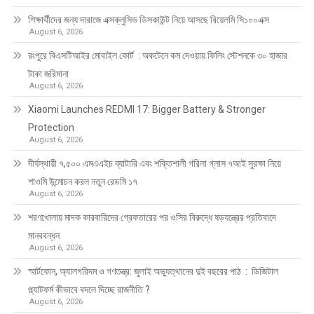
শিক্ষার্থীদের জন্য দারাজে এক্সক্লুসিভ ডিসকাউন্ট নিয়ে আসছে রিয়েলমি সি১০০এক্স
August 6, 2026
রংপুরে বিএসটিআইর মোবাইল কোর্ট : অকটেনে কম দেওয়ায় ফিলিং স্টেশনকে ৩০ হাজার
টাকা জরিমানা
August 6, 2026
Xiaomi Launches REDMI 17: Bigger Battery & Stronger
Protection
August 6, 2026
দীর্ঘস্থায়ী ৭,৫০০ এমএএইচ ব্যাটারি এবং শক্তিশালী গরিলা গ্লাস ৭আই সুরক্ষা নিয়ে
শাওমি উন্মোচন করল নতুন রেডমি ১৭
August 6, 2026
শরণখোলায় মাদক কারবারিদের গ্রেফতারের পর ওসির বিরুদ্ধে ষড়যন্ত্রের প্রতিবাদে
মানববন্ধন
August 6, 2026
স্মার্টফোন, অ্যালগরিদম ও গণতন্ত্র: জুলাই অভ্যুত্থানের দুই বছরের পাঠ : ডিজিটাল
প্ল্যাটফর্ম কীভাবে বদলে দিচ্ছে রাজনীতি ?
August 6, 2026