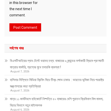
in this browser for
the next time I
comment.
সর্বশেষ খবর
বিএসটিআইয়ের ল্যাব টেস্টে ভয়াবহ তথ্য: বাজারের ৮ ব্র্যান্ডের ফর্সাকারী ক্রিমে প্রাণঘাতী
মাত্রার মার্কারি, প্রশ্নের মুখে তদারকি ব্যবস্থা !
August 7, 2026
হাসিনার দিল্লিতে মিডিয়া ব্রিফিং ঘিরে তীব্র ক্ষোভ ঢাকার : ভারতের ভূমিকা নিয়ে পররাষ্ট্র
মন্ত্রণালয়ের কড়া প্রতিক্রিয়া
August 7, 2026
মাত্র ১১ কার্যদিবসে হাইকোর্টে নিষ্পত্তি ৫০ হাজারের বেশি পুরাতন ক্রিমিনাল মিস মামলা,
বিচার বিভাগে নতুন মাইলফলক
August 6, 2026