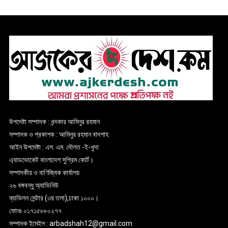
উপদেষ্টা সম্পাদক : খন্দকার আমিনুর রহমান
সম্পাদক ও প্রকাশক : আমিনুর রহমান বাদশাহ
আইন উপদেষ্টা : এস. এম. দৌলত -ই-খুদা
এ্যাডভোকেট বাংলাদেশ সুপ্রিম কোর্ট।
সম্পাদকীয় ও বাণিজ্যিক কার্যালয়
২৬ বঙ্গবন্ধু অ্যাভিনিউ
ব্যাভিলন সেন্টার (৩য় তলা),ঢাকা ১০০০।
ফোনঃ ০১৭১৫৮৮০২৭৭
সম্পাদক ইমেইল : arbadshah12@gmail.com