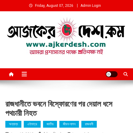
Skip
Friday, August 07, 2026
Admin Login
to
content
আমরা প্রশাসনের পক্ষে প্রতিপক্ষ নই
রাজধানীতে ভবনে বিস্ফোরণের পর দেয়াল ধসে
পথচারী নিহত
অন্যান্য
এইমাত্র
জাতীয়
জীবন-যাপন
রাজধানী