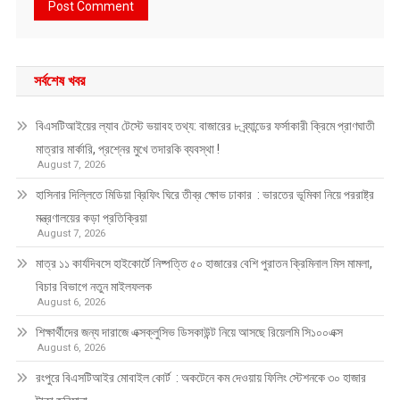
সর্বশেষ খবর
বিএসটিআইয়ের ল্যাব টেস্টে ভয়াবহ তথ্য: বাজারের ৮ ব্র্যান্ডের ফর্সাকারী ক্রিমে প্রাণঘাতী
মাত্রার মার্কারি, প্রশ্নের মুখে তদারকি ব্যবস্থা !
August 7, 2026
হাসিনার দিল্লিতে মিডিয়া ব্রিফিং ঘিরে তীব্র ক্ষোভ ঢাকার : ভারতের ভূমিকা নিয়ে পররাষ্ট্র
মন্ত্রণালয়ের কড়া প্রতিক্রিয়া
August 7, 2026
মাত্র ১১ কার্যদিবসে হাইকোর্টে নিষ্পত্তি ৫০ হাজারের বেশি পুরাতন ক্রিমিনাল মিস মামলা,
বিচার বিভাগে নতুন মাইলফলক
August 6, 2026
শিক্ষার্থীদের জন্য দারাজে এক্সক্লুসিভ ডিসকাউন্ট নিয়ে আসছে রিয়েলমি সি১০০এক্স
August 6, 2026
রংপুরে বিএসটিআইর মোবাইল কোর্ট : অকটেনে কম দেওয়ায় ফিলিং স্টেশনকে ৩০ হাজার