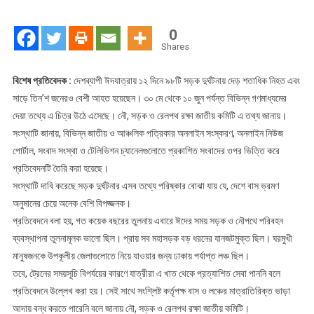
নিহত
দেড়
0
শতাধিক
Shares
আহত
সাড়ে
বিশেষ প্রতিবেদক :
দেশব্যাপী ঈদযাত্রায় ১২ দিনে ৯৮টি সড়ক দুর্ঘটনায় দেড় শতাধিক নিহত এবং
তিন’শ
সাড়ে তিন’শ জনেরও বেশী আহত হয়েছেন। ৩০ মে থেকে ১০ জুন পর্যন্ত বিভিন্ন গণমাধ্যমের
দেয়া তথ্যে এ চিত্র উঠে এসেছে। নৌ, সড়ক ও রেলপথ রক্ষা জাতীয় কমিটি এ তথ্য জানায়।
সংস্থাটি জানায়, বিভিন্ন জাতীয় ও আঞ্চলিক পত্রিকার অনলাইন সংস্করণ, অনলাইন নিউজ
পোর্টাল, সংবাদ সংস্থা ও টেলিভিশন চ্যানেলগুলোতে প্রকাশিত সংবাদের ওপর ভিত্তি করে
প্রতিবেদনটি তৈরি করা হয়েছে।
সংস্থাটি দাবি করেছে সড়ক দুর্ঘটনার এসব তথ্যে পরিষ্কার বোঝা যায় যে, দেশে বাস ভ্রমণ
অনুমানের চেয়ে অনেক বেশি বিপজ্জনক।
প্রতিবেদনে বলা হয়, গত কয়েক বছরের তুলনায় এবারে ঈদের সময় সড়ক ও নৌপথে পরিবহন
ব্যবস্থাপনা তুলনামূলক ভালো ছিল। প্রায় সব মহাসড়ক বড় ধরনের যানজটমুক্ত ছিল। ঘরমুখী
মানুষজনকে উপকূলীয় জেলাগুলোতে নিয়ে যাওয়ার জন্য ঢাকায় পর্যাপ্ত লঞ্চ ছিল।
তবে, ট্রেনের সময়সূচি বিপর্যয়ের কারণে যাত্রীরা এ খাত থেকে প্রত্যাশিত সেবা পাননি বলে
প্রতিবেদনে উল্লেখ করা হয়। সেই সাথে সংশ্লিষ্ট কর্তৃপক্ষ বাস ও লঞ্চের মাত্রাতিরিক্ত ভাড়া
আদায় বন্ধ করতে পারেনি বলে জানায় নৌ, সড়ক ও রেলপথ রক্ষা জাতীয় কমিটি।