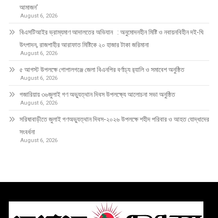
আমাজন’
August 6, 2026
বিএসটিআইর ভ্রাম্যমাণ আদালতের অভিযান : অনুমোদনহীন মিষ্টি ও নবায়নবিহীন দই-ঘি
উৎপাদন, রাজশাহীর আরাফাত মিষ্টিকে ২০ হাজার টাকা জরিমানা
August 6, 2026
৫ আগস্ট উপলক্ষে গোপালগঞ্জে জেলা বিএনপির বর্ণাঢ্য র‍্যালি ও সমাবেশ অনুষ্ঠিত
August 6, 2026
গজারিয়ায় ৩৬জুলাই গণ অভ্যুত্থান দিবস উপলক্ষ্যে আলোচনা সভা অনুষ্ঠিত
August 6, 2026
সরিষাবাড়ীতে জুলাই গণঅভ্যুত্থান দিবস-২০২৬ উপলক্ষে শহীদ পরিবার ও আহত যোদ্ধাদের
সংবর্ধনা
August 6, 2026