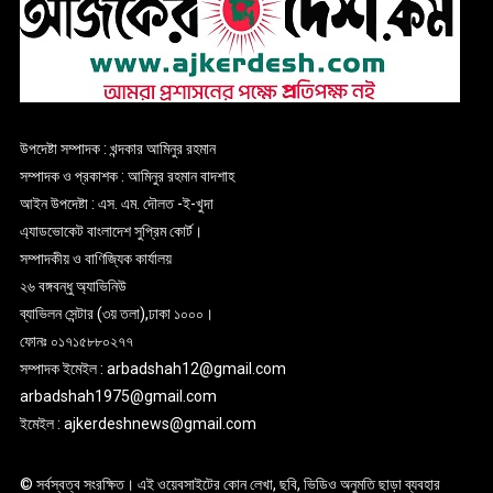
উপদেষ্টা সম্পাদক : খন্দকার আমিনুর রহমান
সম্পাদক ও প্রকাশক : আমিনুর রহমান বাদশাহ
আইন উপদেষ্টা : এস. এম. দৌলত -ই-খুদা
এ্যাডভোকেট বাংলাদেশ সুপ্রিম কোর্ট।
সম্পাদকীয় ও বাণিজ্যিক কার্যালয়
২৬ বঙ্গবন্ধু অ্যাভিনিউ
ব্যাভিলন সেন্টার (৩য় তলা),ঢাকা ১০০০।
ফোনঃ ০১৭১৫৮৮০২৭৭
সম্পাদক ইমেইল : arbadshah12@gmail.com
arbadshah1975@gmail.com
ইমেইল : ajkerdeshnews@gmail.com
© সর্বস্বত্ব সংরক্ষিত। এই ওয়েবসাইটের কোন লেখা, ছবি, ভিডিও অনুমতি ছাড়া ব্যবহার