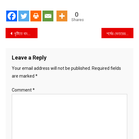
0
Shares
Post
বৃষ্টিতে বাংলাদেশ-শ্রীলঙ্কা ম্যাচ পরিত্যক্ত
শর্ষের ভেতরের ভূতে বিব্রত নয় দুদক
navigation
Leave a Reply
Your email address will not be published.
Required fields
are marked
*
Comment
*