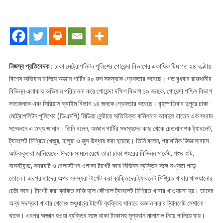
রাজধানীতে
অজ্ঞান
পার্টির
৪০
সদস্য
গ্রেফতার
নিজস্ব প্রতিবেদক :
ঢাকা মেট্রোপলিটন পুলিশের গোয়েন্দা বিভাগের একাধিক টিম গত ২৪ ঘণ্টায়
বিশেষ অভিযান চালিয়ে অজ্ঞান পার্টির ৪০ জন সদস্যকে গ্রেফতার করেছে। গত বুধবার রাজধানীর
বিভিন্ন এলাকায় অভিযান পরিচালনা করে গোয়েন্দা দক্ষিণ বিভাগ ১৯ জনকে, গোয়েন্দা পশ্চিম বিভাগ
সাতজনকে এবং সিরিয়াস ক্রাইম বিভাগ ১৪ জনকে গ্রেফতার করেছে। বৃহস্পতিবার দুপুরে ঢাকা
মেট্রোপলিটন পুলিশের (ডিএমপি) মিডিয়া সেন্টারে অতিরিক্ত কমিশনার আবদুল বাতেন এক সংবাদ
সম্মেলনে এ তথ্য জানান। তিনি বলেন, অজ্ঞান পার্টির সদস্যদের কাছ থেকে চেতনানাশক ট্যাবলেট,
ট্যাবলেট মিশ্রিত খেজুর, হালুয়া ও জুস উদ্ধার করা হয়েছে। তিনি বলেন, প্রাথমিক জিজ্ঞাসাবাদে
আটককৃতরা জানিয়েছে- ঈদকে সামনে রেখে তারা ঢাকা শহরের বিভিন্ন মার্কেট, পশুর হাট,
বাসস্ট্যান্ড, সদরঘাট ও রেলস্টেশন এলাকা টার্গেট করে বিভিন্ন ব্যক্তির সঙ্গে সখ্যতা গড়ে
তোলে। এরপর তাদের অপর সদস্যরা টার্গেট করা ব্যক্তিদের ট্যাবলেট মিশ্রিত খাবার খাওয়ানোর
চেষ্টা করে। টার্গেট করা ব্যক্তি রাজি হলে কৌশলে ট্যাবলেট মিশ্রিত খাবার খাওয়ানো হয়। তাদের
অন্য সদস্যরা খাবার খেলেও শুধুমাত্র টার্গেট ব্যক্তির খাবারে অজ্ঞান করার ট্যাবলেট মেশানো
থাকে। এরপর অজ্ঞান হওয়া ব্যক্তির সঙ্গে থাকা টাকাসহ মূল্যবান মালামাল নিয়ে পালিয়ে যায়।