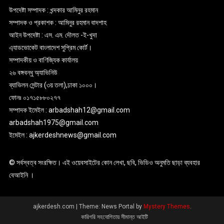
উপদেষ্টা সম্পাদক : খন্দকার আমিনুর রহমান
সম্পাদক ও প্রকাশক : আমিনুর রহমান বাদশাহ
আইন উপদেষ্টা : এস. এম. দৌলত -ই-খুদা
এ্যাডভোকেট বাংলাদেশ সুপ্রিম কোর্ট।
সম্পাদকীয় ও বাণিজ্যিক কার্যালয়
২৬ বঙ্গবন্ধু অ্যাভিনিউ
ব্যাভিলন সেন্টার (৩য় তলা),ঢাকা ১০০০।
ফোনঃ ০১৭১৫৮৮০২৭৭
সম্পাদক ইমেইল : arbadshah12@gmail.com
arbadshah1975@gmail.com
ইমেইল : ajkerdeshnews@gmail.com
© সর্বস্বত্ব সংরক্ষিত। এই ওয়েবসাইটের কোন লেখা, ছবি, ভিডিও অনুমতি ছাড়া ব্যবহার
বেআইনি ।
ajkerdesh.com
|
Theme: News Portal by
Mystery Themes
.
কারিগরি সহযোগিতায় সীমান্ত আইটি