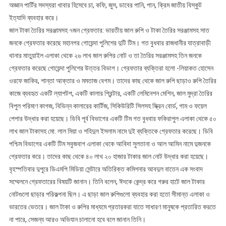
অজ্ঞান পার্টির সদস্যরা খাবার হিসেবে চা, কফি, জুস, ডাবের পানি, পান, ক্রিম জাতীয় বিস্কুট
ইত্যাদি ব্যবহার করে।
জাল টাকা তৈরির সরঞ্জামসহ ৭জন গ্রেফতার: ভারতীয় জাল রুপি ও টাকা তৈরির সরঞ্জামসহ সাত
জনকে গ্রেফতার করেছে মহানগর গোয়েন্দা পুলিশের দুটি টিম। গত বুধবার রাজধানীর যাত্রাবাড়ী
থানার মাতুয়াইল এলাকা থেকে ২৬ লাখ জাল রুপির নোট ও তা তৈরির সরঞ্জামসহ তিন জনকে
গ্রেফতার করেছে গোয়েন্দা পুলিশের উত্তর বিভাগ। গ্রেফতার ব্যক্তিরা হলো -লিয়াকত হোসেন
ওরফে জাকির, শান্তা আক্তার ও মমতাজ বেগম। তাদের কাছ থেকে জাল রুপি ছাড়াও রুপি তৈরির
কাজে ব্যবহৃত একটি ল্যাপটপ, একটি কালার প্রিন্টার, একটি লেমিনেশন মেশিন, জাল মুদ্রা তৈরির
বিপুল পরিমাণ কাগজ, বিভিন্ন কালারের কার্টিজ, সিকিউরিটি সিলসহ স্ক্রিন বোর্ড, গাম ও ফয়েল
পেপার উদ্ধার করা হয়েছে। ডিবি পূর্ব বিভাগের একটি টিম গত বুধবার ফকিরাপুল এলাকা থেকে ৫০
লাখ জাল টাকাসহ মো. লাল মিয়া ও শহিদুল ইসলাম নামে দুই ব্যক্তিকে গ্রেফতার করেছে। ডিবি
পশ্চিম বিভাগের একটি টিম সবুজবাগ এলাকা থেকে আবিদা সুলতানা ও আল আমিন নামে দুজনকে
গ্রেফতার করে। তাদের কাছ থেকে ৪০ লাখ ২০ হাজার টাকার জাল নোট উদ্ধার করা হয়েছে।
বৃহস্পতিবার দুপুরে ডিএমপি মিডিয়া সেন্টারে অতিরিক্ত কমিশনার আবদুল বাতেন এক সংবাদ
সম্মেলনে গ্রেফতারের বিষয়টি জানান। তিনি বলেন, ঈদকে কেন্দ্র করে গরুর হাটে জাল টাকার
নোটগুলো ছাড়ার পরিকল্পনা ছিল। এ ছাড়া জাল রুপিগুলো ব্যবহার করা হতো সীমান্ত এলাকা ও
ভারতের ভেতরে। জাল টাকা ও রুপির মাধ্যমে প্রতারকরা যাতে সাধারণ মানুষকে প্রতারিত করতে
না পারে, সেজন্য আরও অভিযান চালানো হবে বলে জানান তিনি।