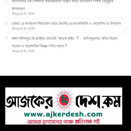
শরণখোলায় এক শিক্ষককে শারীরিকভাবে লাঞ্ছিত করার অভিযোগে শিক্ষক নেতৃবৃন্দের
মানববন্ধন
August 8, 2026
ঢাকায় ২য় বাংলাদেশ লিবারেশন ওয়ার কোর্সের ৫৪তম কমিশনিং ও ফেলোশিপ ডে উদ্‌যাপন
August 8, 2026
জঙ্গল সলিমপুরে কি রাষ্ট্রের ভেতরেই ‘আরেক রাষ্ট্র ’? : আইনশৃঙ্খলা, অবৈধ বিদ্যুৎ
সংযোগ ও প্রশাসনিক নিয়ন্ত্রণ নিয়ে প্রশ্ন ?
August 8, 2026