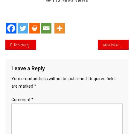
👁️
113
News Views
Post
তিতাসের মৃত্যুর ঘটনা তদন্তে নৌপরিবহন মন্ত্রণালয়ের কমিটি পুনর্গঠন
ভারত থেকে বিশেষজ্ঞ আসছে, জানালেন আতিকুল
navigation
Leave a Reply
Your email address will not be published.
Required fields
are marked
*
Comment
*