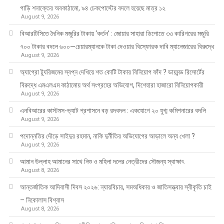
গাড়ি শনাক্তের অবকাঠামো, ৯৪ চেকপোস্টের বদলে হয়েছে মাত্র ১২
August 9, 2026
বিআরটিসিতে দৈনিক মজুরির টাকায় ‘কর্তন’ : জোয়ার সাহারা ডিপোতে ৩৩ কারিগরের মজুরি
৭০০ টাকার বদলে ৬০০—চেয়ারম্যানকে টাকা দেওয়ার বিস্ফোরক দাবি ম্যানেজারের বিরুদ্ধে
August 9, 2026
অ্যাগ্রো ট্যুরিজমের স্বপ্ন দেখিয়ে শত কোটি টাকার বিনিয়োগ ফাঁদ ? ডায়মন্ড রিসোর্টের
বিরুদ্ধে এমএলএম কাঠামোয় অর্থ সংগ্রহের অভিযোগ, দিশেহারা হাজারো বিনিয়োগকারী
August 9, 2026
এনবিআরের কাস্টমস-ভ্যাট প্রশাসনে বড় রদবদল : একযোগে ২০ যুগ্ম কমিশনারের বদলি
August 9, 2026
পদোন্নতির দৌড়ে সাইদুর রহমান, নাকি দুর্নীতির অভিযোগের আড়ালে অন্য খেলা ?
August 9, 2026
আমান উল্লাহ আমানের সাথে নিশু ও মহিলা দলের নেত্রীদের সৌজন্য স্বাক্ষাৎ
August 8, 2026
আন্তর্জাতিক আদিবাসী দিবস ২০২৬: ন্যায়বিচার, সমঅধিকার ও জাতিসত্ত্বার স্বীকৃতি চাই
– নিকোলাস বিশ্বাস
August 8, 2026