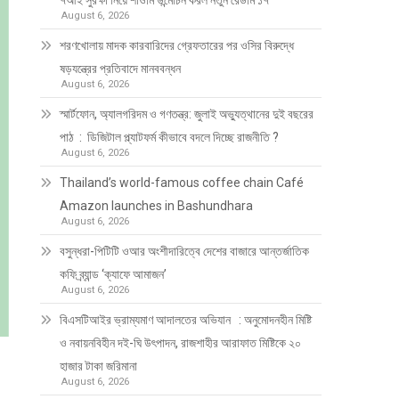
৭আই সুরক্ষা নিয়ে শাওমি উন্মোচন করল নতুন রেডমি ১৭
August 6, 2026
শরণখোলায় মাদক কারবারিদের গ্রেফতারের পর ওসির বিরুদ্ধে
ষড়যন্ত্রের প্রতিবাদে মানববন্ধন
August 6, 2026
স্মার্টফোন, অ্যালগরিদম ও গণতন্ত্র: জুলাই অভ্যুত্থানের দুই বছরের
পাঠ : ডিজিটাল প্ল্যাটফর্ম কীভাবে বদলে দিচ্ছে রাজনীতি ?
August 6, 2026
Thailand’s world-famous coffee chain Café
Amazon launches in Bashundhara
August 6, 2026
বসুন্ধরা-পিটিটি ওআর অংশীদারিত্বে দেশের বাজারে আন্তর্জাতিক
কফি ব্র্যান্ড ‘ক্যাফে আমাজন’
August 6, 2026
বিএসটিআইর ভ্রাম্যমাণ আদালতের অভিযান : অনুমোদনহীন মিষ্টি
ও নবায়নবিহীন দই-ঘি উৎপাদন, রাজশাহীর আরাফাত মিষ্টিকে ২০
হাজার টাকা জরিমানা
August 6, 2026