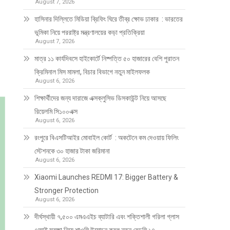
August 7, 2026
হাসিনার দিল্লিতে মিডিয়া ব্রিফিং ঘিরে তীব্র ক্ষোভ ঢাকার : ভারতের
ভূমিকা নিয়ে পররাষ্ট্র মন্ত্রণালয়ের কড়া প্রতিক্রিয়া
August 7, 2026
মাত্র ১১ কার্যদিবসে হাইকোর্টে নিষ্পত্তি ৫০ হাজারের বেশি পুরাতন
ক্রিমিনাল মিস মামলা, বিচার বিভাগে নতুন মাইলফলক
August 6, 2026
শিক্ষার্থীদের জন্য দারাজে এক্সক্লুসিভ ডিসকাউন্ট নিয়ে আসছে
রিয়েলমি সি১০০এক্স
August 6, 2026
রংপুরে বিএসটিআইর মোবাইল কোর্ট : অকটেনে কম দেওয়ায় ফিলিং
স্টেশনকে ৩০ হাজার টাকা জরিমানা
August 6, 2026
Xiaomi Launches REDMI 17: Bigger Battery &
Stronger Protection
August 6, 2026
দীর্ঘস্থায়ী ৭,৫০০ এমএএইচ ব্যাটারি এবং শক্তিশালী গরিলা গ্লাস