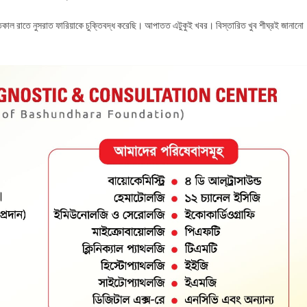
তকাল রাতে নুসরাত ফারিয়াকে চুক্তিবদ্ধ করেছি। আপাতত এটুকুই খবর। বিস্তারিত খুব শীঘ্রই জানানো