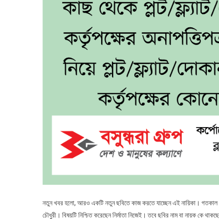
নতুন খবর হলো, আরও একটি নতুন ছবিতে কাজ করতে যাচ্ছেন এই নায়িকা। গতকাল বুধব
চৌধুরী। বিষয়টি নিশ্চিত করেছেন নির্মাতা নিজেই। তবে ছবির নাম বা নায়ক কে থাকছ