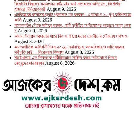
রিসোর্টের বিরুদ্ধে এমএলএম কাঠামোয় অর্থ সংগ্রহের অভিযোগ, দিশেহারা
হাজারো বিনিয়োগকারী
August 9, 2026
এনবিআরের কাস্টমস-ভ্যাট প্রশাসনে বড় রদবদল : একযোগে ২০ যুগ্ম কমিশনারের
বদলি
August 9, 2026
পদোন্নতির দৌড়ে সাইদুর রহমান, নাকি দুর্নীতির অভিযোগের আড়ালে অন্য খেলা
?
August 9, 2026
আমান উল্লাহ আমানের সাথে নিশু ও মহিলা দলের নেত্রীদের সৌজন্য স্বাক্ষাৎ
August 8, 2026
আন্তর্জাতিক আদিবাসী দিবস ২০২৬: ন্যায়বিচার, সমঅধিকার ও জাতিসত্ত্বার
স্বীকৃতি চাই – নিকোলাস বিশ্বাস
August 8, 2026
শরণখোলায় এক শিক্ষককে শারীরিকভাবে লাঞ্ছিত করার অভিযোগে শিক্ষক
নেতৃবৃন্দের মানববন্ধন
August 8, 2026
উপদেষ্টা সম্পাদক : খন্দকার আমিনুর রহমান
সম্পাদক ও প্রকাশক : আমিনুর রহমান বাদশাহ
আইন উপদেষ্টা : এস. এম. দৌলত -ই-খুদা
এ্যাডভোকেট বাংলাদেশ সুপ্রিম কোর্ট।