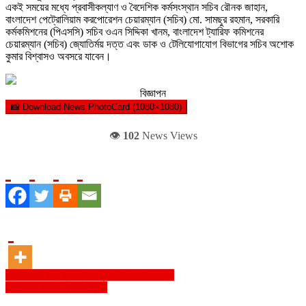
একই সময়ের মধ্যে প্রবাসীকল্যাণ ও বৈদেশিক কর্মসংস্থান সচিব রৌনক জাহান,
বাংলাদেশ পেট্রোলিয়াম করপোরেশন চেয়ারম্যান (সচিব) মো. সামছুর রহমান, সরকারি
কর্মকমিশনের (পিএসসি) সচিব ওএন সিদ্দিকা খানম, বাংলাদেশ ট্যারিফ কমিশনের
চেয়ারম্যান (সচিব) জ্যোতির্ময় দত্ত এবং ডাক ও টেলিযোগাযোগ বিভাগের সচিব অশোক
কুমার বিশ্বাসও অবসরে যাবেন।
বিজ্ঞাপন
📸 Download News PhotoCard (1080×1080)
👁️
102
News Views
Post
চীনের মতো রেল ব্যবস্থা চালুর পরিকল্পনা: রেলমন্ত্রী
পাট থেকে কার্পেট ব্যাকিং ক্লথ
navigation