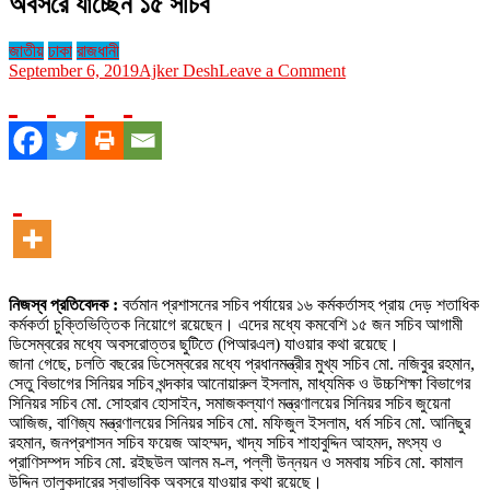
অবসরে যাচ্ছেন ১৫ সচিব
জাতীয়
ঢাকা
রাজধানী
on
September 6, 2019
Ajker Desh
Leave a Comment
অবসরে
যাচ্ছেন
১৫
সচিব
নিজস্ব প্রতিবেদক :
বর্তমান প্রশাসনের সচিব পর্যায়ের ১৬ কর্মকর্তাসহ প্রায় দেড় শতাধিক
কর্মকর্তা চুক্তিভিত্তিক নিয়োগে রয়েছেন। এদের মধ্যে কমবেশি ১৫ জন সচিব আগামী
ডিসেম্বরের মধ্যে অবসরোত্তর ছুটিতে (পিআরএল) যাওয়ার কথা রয়েছে।
জানা গেছে, চলতি বছরের ডিসেম্বরের মধ্যে প্রধানমন্ত্রীর মুখ্য সচিব মো. নজিবুর রহমান,
সেতু বিভাগের সিনিয়র সচিব খন্দকার আনোয়ারুল ইসলাম, মাধ্যমিক ও উচ্চশিক্ষা বিভাগের
সিনিয়র সচিব মো. সোহরাব হোসাইন, সমাজকল্যাণ মন্ত্রণালয়ের সিনিয়র সচিব জুয়েনা
আজিজ, বাণিজ্য মন্ত্রণালয়ের সিনিয়র সচিব মো. মফিজুল ইসলাম, ধর্ম সচিব মো. আনিছুর
রহমান, জনপ্রশাসন সচিব ফয়েজ আহম্মদ, খাদ্য সচিব শাহাবুদ্দিন আহমদ, মৎস্য ও
প্রাণিসম্পদ সচিব মো. রইছউল আলম ম-ল, পল্লী উন্নয়ন ও সমবায় সচিব মো. কামাল
উদ্দিন তালুকদারের স্বাভাবিক অবসরে যাওয়ার কথা রয়েছে।