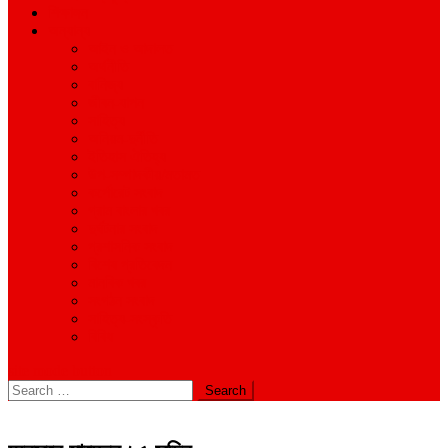
শিক্ষাঙ্গন
অন্যান্য
আইন ও আদালত
অর্থনীতি
বানিজ্য
জীবন-যাপন
সাহিত্য
অনিয়ম-দুর্নীতি
ইতিহাস ঐতিহ্য
উপ-সম্পাদকীয়/মতামত
কর্পোরেট সংবাদ
গ্রাম বাংলার খবর
দুর্ঘটনার সংবাদ
প্রশাসনিক সংবাদ
বিশেষ প্রতিবেদন
মানবিক খবর
সংগঠন সংবাদ
সাহিত্য-সংস্কৃতি
বিবিধ
site mode button
Search
for: