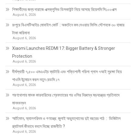
শিক্ষার্থীদের জন্য দারাজে এক্সক্লুসিভ ডিসকাউন্ট নিয়ে আসছে রিয়েলমি সি১০০এক্স
August 6, 2026
রংপুরে বিএসটিআইর মোবাইল কোর্ট : অকটেনে কম দেওয়ায় ফিলিং স্টেশনকে ৩০ হাজার
টাকা জরিমানা
August 6, 2026
Xiaomi Launches REDMI 17: Bigger Battery & Stronger
Protection
August 6, 2026
দীর্ঘস্থায়ী ৭,৫০০ এমএএইচ ব্যাটারি এবং শক্তিশালী গরিলা গ্লাস ৭আই সুরক্ষা নিয়ে
শাওমি উন্মোচন করল নতুন রেডমি ১৭
August 6, 2026
শরণখোলায় মাদক কারবারিদের গ্রেফতারের পর ওসির বিরুদ্ধে ষড়যন্ত্রের প্রতিবাদে
মানববন্ধন
August 6, 2026
স্মার্টফোন, অ্যালগরিদম ও গণতন্ত্র: জুলাই অভ্যুত্থানের দুই বছরের পাঠ : ডিজিটাল
প্ল্যাটফর্ম কীভাবে বদলে দিচ্ছে রাজনীতি ?
August 6, 2026