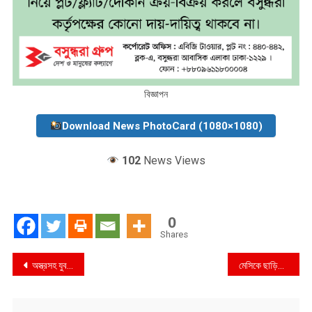
বিজ্ঞাপন
Download News PhotoCard (1080×1080)
102
News Views
0
Shares
Post
অস্ত্রসহ যুবলীগ নেতা খালেদ মাহমুদ গ্রেফতার
মেসিকে ছাড়িয়ে যেতে চান রোনালদো
navigation