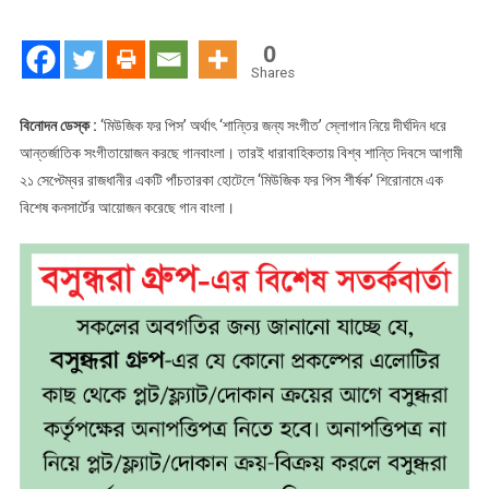
আসছেন
নার্গিস
0
ফাখরি
Shares
ও
শিনা
বিনোদন ডেস্ক :
‘মিউজিক ফর পিস’ অর্থাৎ ‘শান্তির জন্য সংগীত’ স্লোগান নিয়ে দীর্ঘদিন ধরে
চৌহান
আন্তর্জাতিক সংগীতায়োজন করছে গানবাংলা। তারই ধারাবাহিকতায় বিশ্ব শান্তি দিবসে আগামী
২১ সেপ্টেম্বর রাজধানীর একটি পাঁচতারকা হোটেলে ‘মিউজিক ফর পিস শীর্ষক’ শিরোনামে এক
বিশেষ কনসার্টের আয়োজন করেছে গান বাংলা।