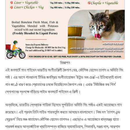
বিজ্ঞাপন
এই কনসার্টে গান গাইবেন ভারতীয় সংগীতশিল্পী কৈলাশ খের, কৌশিক হোসেন তাপস ও অদিতি সিং
শর্মা। এর আগে গানবাংলা টিভির জনপ্রিয় সংগীতায়োজন ‘উইন্ড অব চেঞ্জ’-এ ইতিমধ্যেই বাংলা
গান কণ্ঠে ধারণ করে শ্রোতাদের চমকে দিয়েছিলেন কৈলাশ খের। এবার ‘মিউজিক ফর পিস’
স্লোগানের স্বপক্ষে দাঁড়িয়ে লাইভ কনসার্টে গাইবেন এ শিল্পী।
অন্যদিকে, ভারতীয় প্লেব্যাক গায়িকা হিসেবে সুপরিচিত অদিতি সিং শর্মাও একই আয়োজনে গান
করেছেন। এই প্রথম তিনি লাইভ পারফর্মেন্স করতে আসছেন বাংলাদেশে। নিজ দল ‘তাপস এন্ড
ফ্রেন্ডস’ নিয়ে মঞ্চ মাতাবেন কৌশিক হোসেন তাপসও। এছাড়াও এ আয়োজনে বাদ্যযন্ত্র হাতে
পারফর্ম করবে আন্তর্জাতিক খ্যাতিসম্পন্ন বাজিয়ে অ্যামাডিয়াস, শিভামনি, সঞ্জয় দাস, আরশাদ