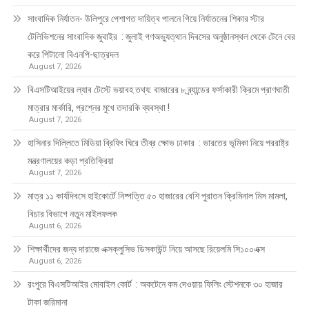
সাংবাদিক নির্যাতন- উলিপুরে পেশাগত দায়িত্ব পালনে গিয়ে নির্যাতনের শিকার স্টার
টেলিভিশনের সাংবাদিক জুবাইর : জুলাই গণঅভ্যুত্থান দিবসের অনুষ্ঠানস্থল থেকে টেনে বের
করে পিটালো বিএনপি-ছাত্রদল
August 7, 2026
বিএসটিআইয়ের ল্যাব টেস্টে ভয়াবহ তথ্য: বাজারের ৮ ব্র্যান্ডের ফর্সাকারী ক্রিমে প্রাণঘাতী
মাত্রার মার্কারি, প্রশ্নের মুখে তদারকি ব্যবস্থা !
August 7, 2026
হাসিনার দিল্লিতে মিডিয়া ব্রিফিং ঘিরে তীব্র ক্ষোভ ঢাকার : ভারতের ভূমিকা নিয়ে পররাষ্ট্র
মন্ত্রণালয়ের কড়া প্রতিক্রিয়া
August 7, 2026
মাত্র ১১ কার্যদিবসে হাইকোর্টে নিষ্পত্তি ৫০ হাজারের বেশি পুরাতন ক্রিমিনাল মিস মামলা,
বিচার বিভাগে নতুন মাইলফলক
August 6, 2026
শিক্ষার্থীদের জন্য দারাজে এক্সক্লুসিভ ডিসকাউন্ট নিয়ে আসছে রিয়েলমি সি১০০এক্স
August 6, 2026
রংপুরে বিএসটিআইর মোবাইল কোর্ট : অকটেনে কম দেওয়ায় ফিলিং স্টেশনকে ৩০ হাজার
টাকা জরিমানা