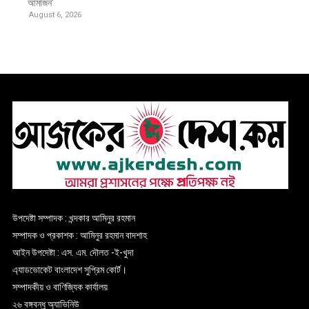
আমাজন’
August 6, 2026
উপদেষ্টা সম্পাদক : খন্দকার আমিনুর রহমান
সম্পাদক ও প্রকাশক : আমিনুর রহমান বাদশাহ
আইন উপদেষ্টা : এস. এম. দৌলত -ই-খুদা
এ্যাডভোকেট বাংলাদেশ সুপ্রিম কোর্ট।
সম্পাদকীয় ও বাণিজ্যিক কার্যালয়
২৬ বঙ্গবন্ধু অ্যাভিনিউ