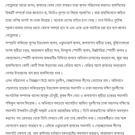
গোয়েন্দারা আরো বলেন, ক্লাবের যেসব নেতা বলছেন তারা ক্লাব পরিচালনা করলেও ক্যাসিনোর
বিষয়টি সম্পর্কে তারা জানতেন না, ভিডিও দৃশ্যে তা মিথ্যা প্রমাণিত। যারা ক্যাসিনোতে জড়িত
তারা বেশির ভাগই গা-ঢাকা দিয়েছে। অনেকে দেশের বাইরে চলে গেছে। তবে ভিডিও ফুটেজ
প্রমাণ থাকায় তাদের ধরতে কোনো সমস্যা হবে না এবং একে একে সবাইকে ধরা হবে বলে জানান
গোয়েন্দারা।
সম্প্রতি ফকিরের পুলের ইয়ংমেনস ক্লাব, ওয়ান্ডারার্স ক্লাব, কলাবাগান ক্রীড়া চক্র, মুক্তিযোদ্ধা
সংসদ ক্রীড়া চক্র, আরামবাগ ক্রীড়া সংঘ, দিলকুশা স্পোর্টিং ক্লাব, ভিক্টোরিয়া স্পোর্টিং ক্লাব ও
মোহামেডান স্পোর্টিং ক্লাবসহ রাজধানীর বিভিন্ন ক্লাবে অভিযান চালানোর মাধ্যমে মদ, জুয়া আর
ক্যাসিনোতে কোটি কোটি টাকা উড়ানোর খবর বেরিয়ে আসে। বেরিয়ে আসে ক্লাবের অন্তরালে
খেলার উন্নয়নের নাম করে ক্যাসিনোর খবর।
এসব পরিচালনা ও নিয়ন্ত্রণে উঠে আসে যুবলীগ, সেচ্ছাসেবক লীগের নেতাদের নাম। অভিযানে
গ্রেফতার হয়েছেন ফকিরেরপুরে ইয়ংমেনস ক্লাবের সভাপতি ও ঢাকা মহানগর দক্ষিণ যুবলীগের
সাংগঠনিক সম্পাদক খালেদ মাহমুদ চৌধুরী, কৃষক লীগ নেতা ও কলাবাগান ক্রীড়া চক্রের সভাপতি
শফিকুল আলম ফিরোজ। এ অভিযানে সবচেয়ে আলোচিত ব্যক্তি যুবলীগের ঢাকা মহানগর দক্ষিণের
সভাপতি ইসমাইল চৌধুরী সম্রাট এখনো ধরাছোঁয়ার বাইরে। তিনি কাকরাইলের অফিসে অবস্থান
করলেও গত রোববার থেকে তিনি সেখানে নেই এবং তার মোবাইল বন্ধ। নেতাকর্মীরাও তার সঙ্গে
যোগাযোগ করতে পারছেন না। এদিকে ওয়ান্ডারার্স ক্লাবের সভাপতি ও স্বেচ্ছাসেবক লীগের
সভাপতি মোল্লা মো. আবু কাউসার বর্তমানে যুক্তরাষ্ট্রে অবস্থান করছেন, আরামবাগ ক্লাবের