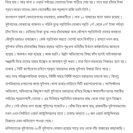
নিয়ে যায়। আর থানা ও ওয়ার্ড পর্যায়ের নেতাদের টাকা পাঠিয়ে দেয়া হয়। তবে যারা চাঁদার টাকা
গ্রহণ করেন তাদের কোন নেতাকর্মীর নাম প্রকাশে রাজি হননি তিনি।
বাংলাদেশ হকার্স ফেডারেশনের তথ্যমতে, রাজধানীতে ১ লাখ ১০ হাজারের মতো হকার রয়েছে।
ফুটপাথের দোকানের পজেশন ও পরিধি বুঝে প্রতিদিন দোকান প্রতি ১শ’ থেকে ৫শ’ টাকা পর্যন্ত
চাঁদা দিতে হয়। চাহিদার টাকা বুঝে পেয়ে চাঁদাবাজরা নানা কৌশলে প্রতিদিনই তাদের মনমতো
মৌসুমি হকারও বসাচ্ছেন। কেউ প্রতিবাদ করতে গেলেই বাধে বিপত্তি। রাস্তা দখল করে
ফুটপাথ বসিয়ে চাঁদাবাজির বিষয়ে বহুবার আইন-শৃঙ্খলা বাহিনীর উর্ধতন কর্মকর্তাদের জানানো
হয়েছে। মামলাও করা হয়েছে। কাজ হয়নি। উল্টো অভিযোগের বিষয় ফাঁস হলেই লাইনম্যানরা
সন্ত্রাসী দিয়ে তাদের হকার উচ্ছেদ বা মালামাল লুট করত। বাধা দিলে মারধরের শিকারও হতে হয়।
ঢাকার ২ সিটি কর্পোরেশন চাইলে প্রকৃত হকারদের কাছে ফুটপাথ ইজারা দিতে পারে।
আর নগর পরিকল্পনাবিদরা বলছেন, নির্দিষ্ট সময়ে নির্দিষ্ট স্থানে হকারদের বসানো যায়। কিন্তু
নাগরিকদের চলাচলের জন্য ফুটপাথ খোলা রাখার দায়িত্ব সিটি করপোরেশনের। সংশ্লিষ্টদের
অভিযোগ, অভিযানের কিছুক্ষণ পরই ফুটপাথে হকারদের বসিয়ে দিচ্ছেন ক্ষমতাসীন দলের স্থানীয়
পর্যায়ের প্রভাবশালী নেতারা। এর বিনিময়ে প্রতিদিন হকারদের কাছ থেকে তারা তুলে নিচ্ছেন
চাঁদা। সেই চাঁদার ভাগ যাচ্ছে পুলিশের পকেটেও। খোঁজ নিয়ে জানা যায়, রাজধানীর ফুটপাথগুলোর
দখল এখন নির্বাচিত ওয়ার্ড কাউন্সিলরদের হাতে। ঢাকার অন্তত ২২ জন ওয়ার্ড কাউন্সিলরের
বিরুদ্ধে এমন অভিযোগ পাওয়া গেছে।
গুলিস্তানের ফুটপাথের ৩০টি ফুটপাথে দোকান রয়েছে সাড়ে চার থেকে পাঁচ হাজারের কাছাকাছি।