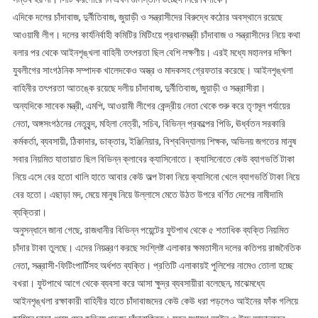
এদিকে দলের চাঁদাবাজ, দুর্নীতিবাজ, জুয়াড়ী ও সন্ত্রাসীদের বিরুদ্ধে কঠোর অবস্থানে রয়েছে
আওয়ামী লীগ। দলের কার্যনির্বাহী কমিটির মিটিংয়ে প্রধানমন্ত্রী চাঁদাবাজ ও সন্ত্রাসীদের নিয়ে কথা
বলার পর থেকে আইনশৃঙ্খলা বাহিনী তৎপরতা ছিল বেশি লক্ষণীয়। এরই মধ্যে মহানগর দক্ষিণ
যুবলীগের সাংগঠনিক সম্পাদক খালেদকেও অস্ত্র ও মাদকসহ গ্রেফতার করেছে। আইনশৃঙ্খলা
বাহিনীর তৎপরতা আতঙ্কে রয়েছে দলীয় চাঁদাবাজ, দুর্নীতিবাজ, জুয়াড়ী ও সন্ত্রাসীরা।
অন্যদিকে সাবেক মন্ত্রী, এমপি, আওয়ামী লীগের কেন্দ্রীয় নেতা থেকে শুরু করে তৃণমূল পর্যায়ের
নেতা, অঙ্গসংগঠনের নেতৃবৃন্দ, মহিলা নেত্রী, সচিব, বিভিন্ন প্রকল্পের পিডি, ঊর্ধ্বতন সরকারি
কর্মকর্তা, ব্যবসায়ী, ঠিকাদার, ডাক্তার, ইঞ্জিনিয়ার, বিশ্ববিদ্যালয় শিক্ষক, অভিনয় জগতের মানুষ
সবার নিয়মিত যাতায়াত ছিল বিভিন্ন ক্লাবের ক্যাসিনোতে। ক্যাসিনোতে কেউ ব্যাগভর্তি টাকা
নিয়ে এসে বের হতো খালি হাতে আবার কেউ অল্প টাকা নিয়ে ক্যাসিনো খেলে ব্যাগভর্তি টাকা নিয়ে
বের হতো। এছাড়া মদ, মেয়ে মানুষ নিয়ে উল্লাসে মেতে উঠত উপরে বর্ণিত দেশের নামীদামি
ব্যক্তিরা।
অনুসন্ধানে জানা গেছে, রাজধানীর বিভিন্ন পয়েন্টের ফুটপাথ থেকে ৫ শতাধিক ব্যক্তি নিয়মিত
চাঁদার টাকা তুলছে। এদের নিয়ন্ত্রণ করছে সংশ্লিষ্ট এলাকার ক্ষমতাসীন দলের কতিপয় রাজনৈতিক
নেতা, সন্ত্রাসী-ফিটিংপার্টিসহ অর্ধশত ব্যক্তি। প্রতিটি এলাকায়ই পুলিশের নামেও তোলা হচ্ছে
বখরা। ফুটপাথে আগে থেকে ব্যবসা করে আসা ক্ষুদ্র ব্যবসায়ীরা বলেছেন, মাঝেমধ্যে
আইনশৃঙ্খলা রক্ষাকারী বাহিনীর হাতে চাঁদাবাজদের কেউ কেউ ধরা পড়লেও আইনের ফাঁক গলিয়ে