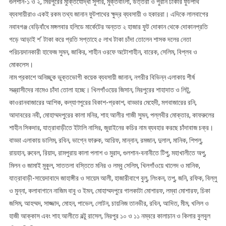
গুলশান-১ ও ২, মিরপুরের মুক্তিযোদ্ধা সুপার, মুক্তবাংলা, উত্তরা ও পুরান ঢাকার ফুটপাথ
ব্যবসায়ীরাও একই রকম তথ্য জানান ফুটপাথের ক্ষুদ্র ব্যবসায়ী ও হকাররা। এদিকে লালবাগের
নবাবগঞ্জ বেড়িবাঁধে মঙ্গলবার হলিডে মার্কেটের অন্তত ২ হাজার ফুট দোকান থেকে দোকানপ্রতি
গড়ে আড়াই শ’ টাকা করে প্রতি সপ্তাহে ৫ লাখ টাকা চাঁদা তোলেন শাসক দলের নেতা
পরিচয়দানকারী হাফেজ সুমন, জাকির, শাহীন ওরফে অটোশাহীন, বারেক, সেলিম, বিপ্লব ও
মোকলেস।
নাম প্রকাশে অনিচ্ছুক ভুক্তভোগী কয়েক ব্যবসায়ী জানান, নগরীর বিভিন্ন এলাকায় শীর্ষ
সন্ত্রাসীদের নামেও চাঁদা তোলা হচ্ছে। খিলগাঁওয়ের জিসান, মিরপুরের শাহাদাত ও লিটু,
কাওরানবাজারের আশিক, কল্যাণপুরের বিকাশ-প্রকাশ, বাড্ডার মেহেদী, মগবাজারের রনি,
আদাবরের নবী, মোহাম্মদপুরের কালা মনির, শাহ আলীর গাজী সুমন, পল্লবীর মোক্তার, কাফরুলের
শাহীন সিকদার, যাত্রাবাড়ীতে ইটালি নাসির, জুরাইনের কচির নাম ব্যবহার করছে চাঁদাবাজ চক্র।
বাড্ডা এলাকায় ডালিম, রবিন, ভাগ্নে ফারুক, আরিফ, মান্নান, রমজান, দুলাল, মানিক, শিপলু,
রায়হান, রুবেল, রিয়াদ, রামপুরায় কালা পলাশ ও মুরাদ, গুলশান-বনানীতে টিপু, মহাখালীতে অপু,
মিলন ও জামাই মুকুল, সাততলা বস্তিতে মনির ও লম্বু সেলিম, খিলগাঁওয়ে খালেদ ও মানিক,
যাত্রাবাড়ী-সায়েদাবাদে জাহাঙ্গীর ও সায়েম আলী, হাজারীবাগে বুলু, লিংকন, তপু, জনি, রফিক, বিল্লু
ও মুন্না, কলাবাগানে নাজিম বাবু ও ইমন, মোহাম্মদপুরে গালকাটা মোশারফ, লম্বা মোশারফ, চিকা
জসিম, আহম্মদ, সাজ্জাদ, মোহন, পাভেল, লোটন, চায়নিজ তানভীর, রবিন, আদিত, মীম, খলিল ও
হাজী আক্কাস এবং শাহ আলীতে বল্টু রাসেল, মিরপুর ১০ ও ১১ নম্বরে কালাচান ও কিলার বুলবুল