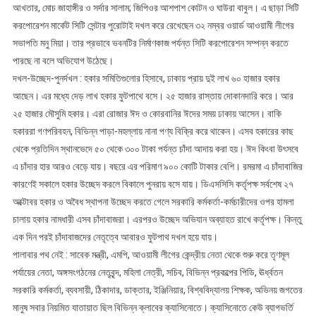
আখতার, মোচ জাহাঙ্গীর ও সর্দার সালাম; জিপিওর আশপাশ কোটন ও ঘাউরা বাবুল। এ ছাড়া সিটি
করপোরেশন মার্কেট সিটি সেন্টার পুরোটাই দখল করে রেখেছেন ৩২ নম্বর ওয়ার্ড আওয়ামী লীগের
সভাপতি মনু মিয়া। তার প্রভাবে ভবনটির নির্মাণকাজ পর্যন্ত সিটি করপোরেশন সম্পন্ন করতে
পারছে না বলে অভিযোগ উঠেছে।
দখল-উচ্ছেদ-পুনর্দখল : হকার সমিতিগুলোর হিসাবে, ঢাকায় প্রায় দুই লাখ ৬০ হাজার হকার
আছেন। এর মধ্যে দেড় লাখ হকার ফুটপাথে বসে। ২৫ হাজার রাস্তায় দোকানদারি করে। আর
২৫ হাজার মৌসুমি হকার। এরা রোজার ঈদ ও কোরবানির ঈদের সময় ঢাকায় আসেন। বাকি
হকাররা গণপরিবহন, বিভিন্ন পাড়া-মহল্লায় নানা পণ্য বিক্রি করে থাকেন। এসব হকারের কাছ
থেকে প্রতিদিন স্থানভেদে ৫০ থেকে ৩০০ টাকা পর্যন্ত চাঁদা আদায় করা হয়। ঈদ কিংবা উৎসবে
এ চাঁদার হার আরও বেড়ে যায়। বছরে এর পরিমাণ ৯০০ কোটি টাকার বেশি। রমরমা এ চাঁদাবাজির
কারণেই সকালে হকার উচ্ছেদ করলে বিকালে পুনরায় বসে যায়। ডিএসসিসি কর্তৃপক্ষ সর্বশেষ ২৭
অক্টোবর হকার ও অবৈধ স্থাপনা উচ্ছেদ করতে গেলে সরকারি কর্মকর্তা-কর্মচারীদের ওপর হামলা
চালায় হকার নামধারী এসব চাঁদাবাজরা। এরপরও উচ্ছেদ অভিযান অব্যাহত রাখে কর্তৃপক্ষ। কিন্তু
এক দিন পরই চাঁদাবাজদের নেতৃত্বে আবারও ফুটপাথ দখল হয়ে যায়।
পালাবার পথ নেই : সাবেক মন্ত্রী, এমপি, আওয়ামী লীগের কেন্দ্রীয় নেতা থেকে শুরু করে তৃণমূল
পর্যায়ের নেতা, অঙ্গসংগঠনের নেতৃবৃন্দ, মহিলা নেত্রী, সচিব, বিভিন্ন প্রকল্পের পিডি, ঊর্ধ্বতন
সরকারি কর্মকর্তা, ব্যবসায়ী, ঠিকাদার, ডাক্তার, ইঞ্জিনিয়ার, বিশ্ববিদ্যালয় শিক্ষক, অভিনয় জগতের
মানুষ সবার নিয়মিত যাতায়াত ছিল বিভিন্ন ক্লাবের ক্যাসিনোতে। ক্যাসিনোতে কেউ ব্যাগভর্তি