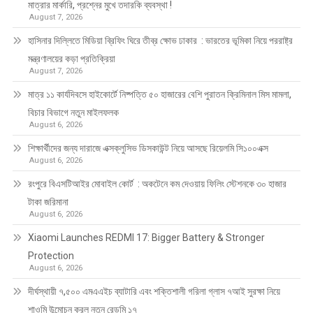
মাত্রার মার্কারি, প্রশ্নের মুখে তদারকি ব্যবস্থা !
August 7, 2026
হাসিনার দিল্লিতে মিডিয়া ব্রিফিং ঘিরে তীব্র ক্ষোভ ঢাকার : ভারতের ভূমিকা নিয়ে পররাষ্ট্র
মন্ত্রণালয়ের কড়া প্রতিক্রিয়া
August 7, 2026
মাত্র ১১ কার্যদিবসে হাইকোর্টে নিষ্পত্তি ৫০ হাজারের বেশি পুরাতন ক্রিমিনাল মিস মামলা,
বিচার বিভাগে নতুন মাইলফলক
August 6, 2026
শিক্ষার্থীদের জন্য দারাজে এক্সক্লুসিভ ডিসকাউন্ট নিয়ে আসছে রিয়েলমি সি১০০এক্স
August 6, 2026
রংপুরে বিএসটিআইর মোবাইল কোর্ট : অকটেনে কম দেওয়ায় ফিলিং স্টেশনকে ৩০ হাজার
টাকা জরিমানা
August 6, 2026
Xiaomi Launches REDMI 17: Bigger Battery & Stronger
Protection
August 6, 2026
দীর্ঘস্থায়ী ৭,৫০০ এমএএইচ ব্যাটারি এবং শক্তিশালী গরিলা গ্লাস ৭আই সুরক্ষা নিয়ে
শাওমি উন্মোচন করল নতুন রেডমি ১৭