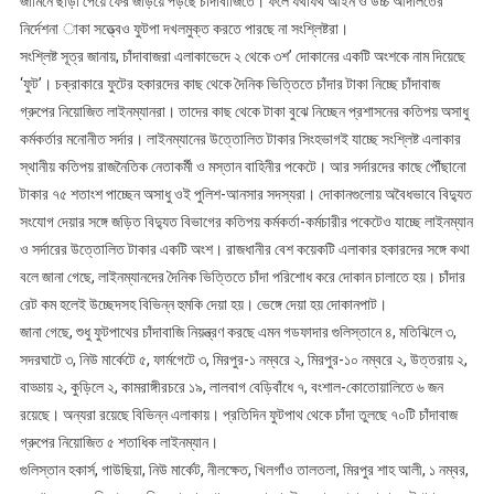
জামিনে ছাড়া পেয়ে ফের জড়িয়ে পড়ছে চাঁদাবাজিতে। ফলে যথাযথ আইন ও উচ্চ আদালতের
নির্দেশনা াকা সত্ত্বেও ফুটপা দখলমুক্ত করতে পারছে না সংশ্লিষ্টরা।
সংশ্লিষ্ট সূত্র জানায়, চাঁদাবাজরা এলাকাভেদে ২ থেকে ৩শ’ দোকানের একটি অংশকে নাম দিয়েছে
‘ফুট’। চক্রাকারে ফুটের হকারদের কাছ থেকে দৈনিক ভিত্তিতে চাঁদার টাকা নিচ্ছে চাঁদাবাজ
গ্রুপের নিয়োজিত লাইনম্যানরা। তাদের কাছ থেকে টাকা বুঝে নিচ্ছেন প্রশাসনের কতিপয় অসাধু
কর্মকর্তার মনোনীত সর্দার। লাইনম্যানের উত্তোলিত টাকার সিংহভাগই যাচ্ছে সংশ্লিষ্ট এলাকার
স্থানীয় কতিপয় রাজনৈতিক নেতাকর্মী ও মস্তান বাহিনীর পকেটে। আর সর্দারদের কাছে পৌঁছানো
টাকার ৭৫ শতাংশ পাচ্ছেন অসাধু ওই পুলিশ-আনসার সদস্যরা। দোকানগুলোয় অবৈধভাবে বিদ্যুত
সংযোগ দেয়ার সঙ্গে জড়িত বিদ্যুত বিভাগের কতিপয় কর্মকর্তা-কর্মচারীর পকেটেও যাচ্ছে লাইনম্যান
ও সর্দারের উত্তোলিত টাকার একটি অংশ। রাজধানীর বেশ কয়েকটি এলাকার হকারদের সঙ্গে কথা
বলে জানা গেছে, লাইনম্যানদের দৈনিক ভিত্তিতে চাঁদা পরিশোধ করে দোকান চালাতে হয়। চাঁদার
রেট কম হলেই উচ্ছেদসহ বিভিন্ন হুমকি দেয়া হয়। ভেঙ্গে দেয়া হয় দোকানপাট।
জানা গেছে, শুধু ফুটপাথের চাঁদাবাজি নিয়ন্ত্রণ করছে এমন গডফাদার গুলিস্তানে ৪, মতিঝিলে ৩,
সদরঘাটে ৩, নিউ মার্কেটে ৫, ফার্মগেটে ৩, মিরপুর-১ নম্বরে ২, মিরপুর-১০ নম্বরে ২, উত্তরায় ২,
বাড্ডায় ২, কুড়িলে ২, কামরাঙ্গীরচরে ১৯, লালবাগ বেড়িবাঁধে ৭, বংশাল-কোতোয়ালিতে ৬ জন
রয়েছে। অন্যরা রয়েছে বিভিন্ন এলাকায়। প্রতিদিন ফুটপাথ থেকে চাঁদা তুলছে ৭০টি চাঁদাবাজ
গ্রুপের নিয়োজিত ৫ শতাধিক লাইনম্যান।
গুলিস্তান হকার্স, গাউছিয়া, নিউ মার্কেট, নীলক্ষেত, খিলগাঁও তালতলা, মিরপুর শাহ আলী, ১ নম্বর,