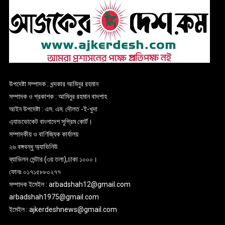
উপদেষ্টা সম্পাদক : খন্দকার আমিনুর রহমান
সম্পাদক ও প্রকাশক : আমিনুর রহমান বাদশাহ
আইন উপদেষ্টা : এস. এম. দৌলত -ই-খুদা
এ্যাডভোকেট বাংলাদেশ সুপ্রিম কোর্ট।
সম্পাদকীয় ও বাণিজ্যিক কার্যালয়
২৬ বঙ্গবন্ধু অ্যাভিনিউ
ব্যাভিলন সেন্টার (৩য় তলা),ঢাকা ১০০০।
ফোনঃ ০১৭১৫৮৮০২৭৭
সম্পাদক ইমেইল : arbadshah12@gmail.com
arbadshah1975@gmail.com
ইমেইল : ajkerdeshnews@gmail.com