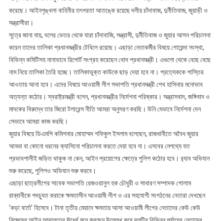
করেছে। আইনশৃঙ্খলা বাহিনীর তৎপরতা আতঙ্কে রয়েছে দলীয় চাঁদাবাজ, দুর্নীতিবাজ, জুয়াড়ী ও
সন্ত্রাসীরা।
সূত্রে জানা যায়, দলের ভেতর থেকে যারা চাঁদাবাজি, সন্ত্রাসী, দুর্নীতিবাজ ও জুয়ার আসন পরিচালনা
করেন তাদের তালিকা প্রধানমন্ত্রীর টেবিলে রয়েছে। এছাড়া নেতাকর্মীর বিষয়ে গোয়েন্দা সংস্থা,
বিভিন্ন কমিটিসহ নানাভাবে রিপোর্ট সংগ্রহ করেছেন খোদ প্রধানমন্ত্রী। এগুলো থেকে বেছে বেছে
নাম নিয়ে তালিকা তৈরি হচ্ছে। তালিকাভুক্ত কাউকে ছাড় দেয়া হবে না। প্রত্যেককে শাস্তির
আওতায় আনা হবে। এদের বিষয়ে আওয়ামী লীগ সভাপতি প্রধানমন্ত্রী শেখ হাসিনার মনোভাব
অত্যন্ত কঠোর। স্বরাষ্ট্রমন্ত্রী বলেন, প্রধানমন্ত্রীর নির্দেশনা পরিষ্কার। সন্ত্রাসবাদ, জঙ্গিবাদ ও
মাদকের বিরুদ্ধে তার জিরো টলারেন্স নীতি আমরা অনুসরণ করছি। উনি যেভাবে নির্দেশনা দেন
সেভাবে আমরা কাজ করছি।
জুয়ার বিষয়ে ডিএমপি কমিশনার মোহাম্মদ শফিকুল ইসলাম বলেছেন, রাজধানীতে অবৈধ জুয়ার
আড্ডা বা কোনো ধরনের ক্যাসিনো পরিচালনা করতে দেয়া হবে না। এসবের নেপথ্যে যত
প্রভাবশালীই জড়িত থাকুক না কেন, আইন প্রয়োগের ক্ষেত্রে পুলিশ কঠোর হবে। র‌্যাব অভিযান
শুরু করেছে, পুলিশও অভিযান শুরু করবে।
এছাড়া ছাত্রলীগের সাবেক সভাপতি রেজওয়ানুল হক চৌধুরী ও সাধারণ সম্পাদক গোলাম
রাব্বানীকে পদচ্যুত করাকে ক্ষমতাসীন আওয়ামী লীগ ও এর সহযোগী সংগঠনের নেতারা দেখছেন
‘কড়া বার্তা’ হিসেবে। টানা তৃতীয় মেয়াদে ক্ষমতায় আসা আওয়ামী লীগের নেতাদের কেউ কেউ
নিজেদের আইন আদালতের ঊর্ধ্বে মনে করছেন উল্লেখ করে দলটির বিভিন্ন পর্যায়ের নেতাদের