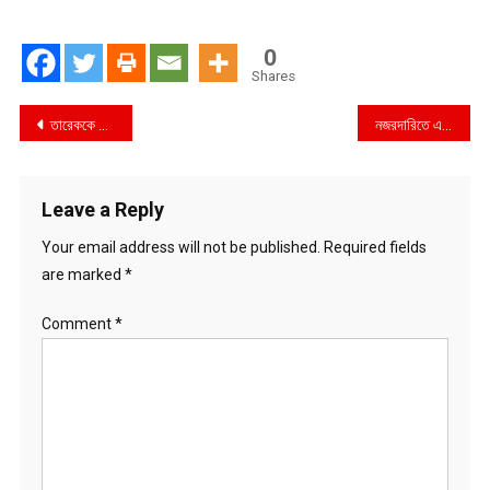
0
Shares
Post
তারেককে মাসে এক কোটি টাকা দিতো শামীম: তথ্যমন্ত্রী
নজরদারিতে এমপি-মন্ত্রীরাও অনেকে আত্মগোপনে
navigation
Leave a Reply
Your email address will not be published.
Required fields
are marked
*
Comment
*