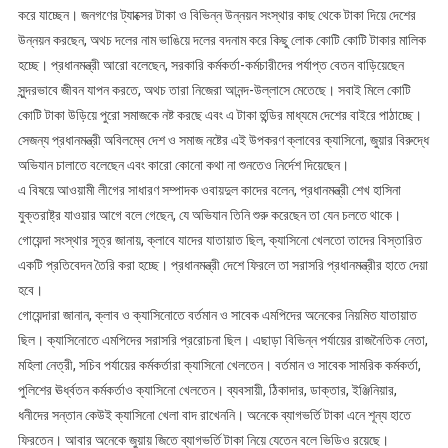
করে যাচ্ছেন। জনগণের ট্যাক্সের টাকা ও বিভিন্ন উন্নয়ন সংস্থার কাছ থেকে টাকা দিয়ে দেশের
উন্নয়ন করছেন, অথচ দলের নাম ভাঙিয়ে দলের বদনাম করে কিছু লোক কোটি কোটি টাকার মালিক
হচ্ছে। প্রধানমন্ত্রী আরো বলেছেন, সরকারি কর্মকর্তা-কর্মচারীদের পর্যাপ্ত বেতন বাড়িয়েছেন
সুন্দরভাবে জীবন যাপন করতে, অথচ তারা নিজেরা আনন্দ-উল্লাসে মেতেছে। সবাই মিলে কোটি
কোটি টাকা উড়িয়ে পুরো সমাজকে নষ্ট করছে এবং এ টাকা হুন্ডির মাধ্যমে দেশের বাইরে পাঠাচ্ছে।
সেজন্য প্রধানমন্ত্রী অবিলম্বে দেশ ও সমাজ নষ্টের এই উপকরণ ক্লাবের ক্যাসিনো, জুয়ার বিরুদ্ধে
অভিযান চালাতে বলেছেন এবং কারো কোনো কথা না শুনতেও নির্দেশ দিয়েছেন।
এ বিষয়ে আওয়ামী লীগের সাধারণ সম্পাদক ওবায়দুল কাদের বলেন, প্রধানমন্ত্রী শেখ হাসিনা
যুক্তরাষ্ট্র যাওয়ার আগে বলে গেছেন, যে অভিযান তিনি শুরু করেছেন তা যেন চলতে থাকে।
গোয়েন্দা সংস্থার সূত্র জানায়, ক্লাবে যাদের যাতায়াত ছিল, ক্যাসিনো খেলতো তাদের বিস্তারিত
একটি প্রতিবেদন তৈরি করা হচ্ছে। প্রধানমন্ত্রী দেশে ফিরলে তা সরাসরি প্রধানমন্ত্রীর হাতে দেয়া
হবে।
গোয়েন্দারা জানান, ক্লাব ও ক্যাসিনোতে বর্তমান ও সাবেক এমপিদের অনেকের নিয়মিত যাতায়াত
ছিল। ক্যাসিনোতে এমপিদের সরাসরি প্ররোচনা ছিল। এছাড়া বিভিন্ন পর্যায়ের রাজনৈতিক নেতা,
মহিলা নেত্রী, সচিব পর্যায়ের কর্মকর্তারা ক্যাসিনো খেলতেন। বর্তমান ও সাবেক সামরিক কর্মকর্তা,
পুলিশের ঊর্ধ্বতন কর্মকর্তাও ক্যাসিনো খেলতেন। ব্যবসায়ী, ঠিকাদার, ডাক্তার, ইঞ্জিনিয়ার,
ধনীদের সন্তান কেউই ক্যাসিনো খেলা বাদ রাখেননি। অনেকে ব্যাগভর্তি টাকা এনে শূন্য হাতে
ফিরতেন। আবার অনেকে জুয়ায় জিতে ব্যাগভর্তি টাকা নিয়ে যেতেন বলে ভিডিও রয়েছে।