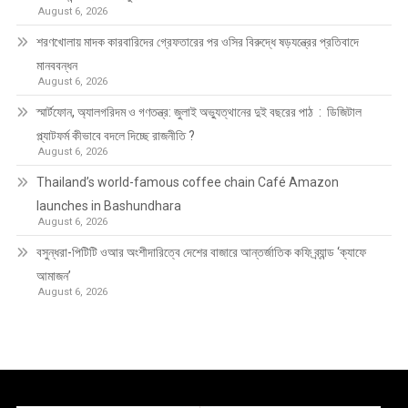
August 6, 2026
শরণখোলায় মাদক কারবারিদের গ্রেফতারের পর ওসির বিরুদ্ধে ষড়যন্ত্রের প্রতিবাদে
মানববন্ধন
August 6, 2026
স্মার্টফোন, অ্যালগরিদম ও গণতন্ত্র: জুলাই অভ্যুত্থানের দুই বছরের পাঠ : ডিজিটাল
প্ল্যাটফর্ম কীভাবে বদলে দিচ্ছে রাজনীতি ?
August 6, 2026
Thailand’s world-famous coffee chain Café Amazon
launches in Bashundhara
August 6, 2026
বসুন্ধরা-পিটিটি ওআর অংশীদারিত্বে দেশের বাজারে আন্তর্জাতিক কফি ব্র্যান্ড ‘ক্যাফে
আমাজন’
August 6, 2026