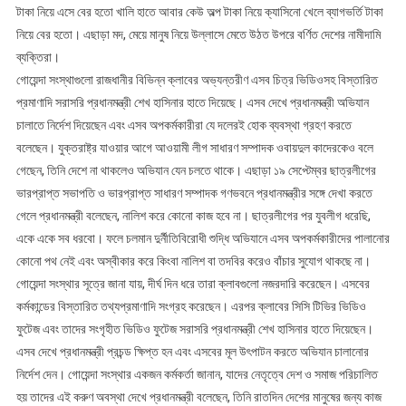
টাকা নিয়ে এসে বের হতো খালি হাতে আবার কেউ অল্প টাকা নিয়ে ক্যাসিনো খেলে ব্যাগভর্তি টাকা
নিয়ে বের হতো। এছাড়া মদ, মেয়ে মানুষ নিয়ে উল্লাসে মেতে উঠত উপরে বর্ণিত দেশের নামীদামি
ব্যক্তিরা।
গোয়েন্দা সংস্থাগুলো রাজধানীর বিভিন্ন ক্লাবের অভ্যন্তরীণ এসব চিত্র ভিডিওসহ বিস্তারিত
প্রমাণাদি সরাসরি প্রধানমন্ত্রী শেখ হাসিনার হাতে দিয়েছে। এসব দেখে প্রধানমন্ত্রী অভিযান
চালাতে নির্দেশ দিয়েছেন এবং এসব অপকর্মকারীরা যে দলেরই হোক ব্যবস্থা গ্রহণ করতে
বলেছেন। যুক্তরাষ্ট্র যাওয়ার আগে আওয়ামী লীগ সাধারণ সম্পাদক ওবায়দুল কাদেরকেও বলে
গেছেন, তিনি দেশে না থাকলেও অভিযান যেন চলতে থাকে। এছাড়া ১৯ সেপ্টেম্বর ছাত্রলীগের
ভারপ্রাপ্ত সভাপতি ও ভারপ্রাপ্ত সাধারণ সম্পাদক গণভবনে প্রধানমন্ত্রীর সঙ্গে দেখা করতে
গেলে প্রধানমন্ত্রী বলেছেন, নালিশ করে কোনো কাজ হবে না। ছাত্রলীগের পর যুবলীগ ধরেছি,
একে একে সব ধরবো। ফলে চলমান দুর্নীতিবিরোধী শুদ্ধি অভিযানে এসব অপকর্মকারীদের পালানোর
কোনো পথ নেই এবং অস্বীকার করে কিংবা নালিশ বা তদবির করেও বাঁচার সুযোগ থাকছে না।
গোয়েন্দা সংস্থার সূত্রে জানা যায়, দীর্ঘ দিন ধরে তারা ক্লাবগুলো নজরদারি করেছেন। এসবের
কর্মকান্ডের বিস্তারিত তথ্যপ্রমাণাদি সংগ্রহ করেছেন। এরপর ক্লাবের সিসি টিভির ভিডিও
ফুটেজ এবং তাদের সংগৃহীত ভিডিও ফুটেজ সরাসরি প্রধানমন্ত্রী শেখ হাসিনার হাতে দিয়েছেন।
এসব দেখে প্রধানমন্ত্রী প্রচন্ড ক্ষিপ্ত হন এবং এসবের মূল উৎপাটন করতে অভিযান চালানোর
নির্দেশ দেন। গোয়েন্দা সংস্থার একজন কর্মকর্তা জানান, যাদের নেতৃত্বে দেশ ও সমাজ পরিচালিত
হয় তাদের এই করুণ অবস্থা দেখে প্রধানমন্ত্রী বলেছেন, তিনি রাতদিন দেশের মানুষের জন্য কাজ