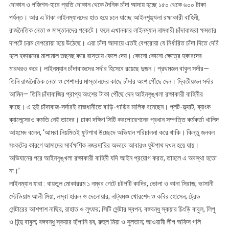
দোকান ও পজিশন-হারে প্রতি দোকান থেকে দৈনিক চাঁদা আদায় হচ্ছে ১৫০ থেকে ৬০০ টাকা
পর্যন্ত। আর এ টাকা লাইনম্যানদের হাত হয়ে চলে যাচ্ছে আইনশৃঙ্খলা রক্ষাকারী বাহিনী,
রাজনৈতিক নেতা ও মাস্তানদের পকেটে। ফলে এখানকার লাইনম্যান নামধারী চাঁদাবাজরা ক্ষমতার
দাপটে চরম বেপরোয়া হয়ে উঠেছে। এরা চাঁদা আদায়ে এতই বেপরোয়া যে নির্ধারিত চাঁদা দিতে দেরি
হলে হকারদের মালামাল তছনছ করে রাস্তায় ফেলে দেয়। কোনো কোনো ক্ষেত্রে হকারদের
মারধরও করে। লাইনম্যান চাঁদাবাজদের সর্দার হিসেবে রয়েছে দুজন। প্রথমজন বাবুল সর্দার—
তিনি রাজনৈতিক নেতা ও পেশাদার মাস্তানদের কাছে চাঁদার অংশ পৌঁছে দেন। দ্বিতীয়জন সর্দার
আমিন— তিনি চাঁদাবাজির প্রাপ্য অংশের টাকা পৌঁছে দেন আইনশৃঙ্খলা রক্ষাকারী বাহিনীর
কাছে। এ দুই চাঁদাবাজ-সর্দারই রাজধানীতে বাড়ি-গাড়ির মালিক বনেছেন। প্লট-ফ্ল্যাট, ব্যাংক
ব্যালেন্সেরও কমতি নেই তাদের। ঢাকা দক্ষিণ সিটি করপোরেশনের প্রধান সম্পত্তি কর্মকর্তা খালিদ
আহমেদ বলেন, ‘আমরা নিয়মিতই ফুটপাথ উচ্ছেদে অভিযান পরিচালনা করে থাকি। কিন্তু জনবল
সংকটের কারণে আমাদের সার্বক্ষণিক নজরদারির অভাবে আবারও ফুটপাথ দখল হয়ে যায়।
অভিযানের পরে আইনশৃঙ্খলা রক্ষাকারী বাহিনী যদি আইন প্রয়োগ করত, তাহলে এ অবস্থা হতো
না।’
লাইনম্যান যারা : বায়তুল মোকাররম ১ নম্বর গেটে চটপটি কাদির, ভোলা ও কানা সিরাজ; ভাসানী
স্টেডিয়াম আলী মিয়া, লম্বা হারুন ও দেলোয়ার; নাট্যমঞ্চ খোরশেদ ও কবির হোসেন; ট্রেড
সেন্টারের আশপাশ নাছির, রাহাত ও লুৎফর; সিটি সেন্টার স্বপন; বঙ্গবন্ধু স্কয়ার চিংড়ি বাবুল, লিপু
ও হিন্দু বাবুল; বঙ্গবন্ধু স্কয়ার হাঁপানি রব, রুহুল মিয়া ও সুলতান; আওয়ামী লীগ অফিস গলি