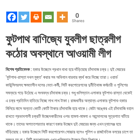
পালাবার
পথ
0
নেই
Shares
ফুটপাথ বাণিজ্যে যুবলীগ ছাত্রলীগ
কঠোর অবস্থানে আওয়ামী লীগ
বিশেষ প্রতিবেদক :
হকার উচ্ছেদে প্রধান বাধা হয়ে দাঁড়িয়েছে চাঁদাবাজ চক্র। দুই মেয়রের
‘ফুটপাথ-রাস্তা দখল মুক্ত’ করার সব অভিযান বারবার ব্যর্থ করে দিচ্ছে তারা। ওয়ার্ড
কাউন্সিলরসহ ক্ষমতাসীন দলের নেতা-কর্মী, সিটি করপোরেশনের দুর্নীতিবাজ কর্মচারী ও পুলিশের
সমন্বয়ে গড়ে উঠেছে এ সংঘবদ্ধ চাঁদাবাজ চক্র। শুধু গুলিস্তান এলাকার ফুটপাথ-রাস্তা থেকেই
এ চক্র প্রতিদিন হাতিয়ে নিচ্ছে লাখ লাখ টাকা। রাজধানীর অন্যান্য এলাকার ফুটপাথ-হকার
মিলিয়ে মাসে অন্তত কোটি কোটি টাকার চাঁদাবাজি হয়ে থাকে। মোটা অঙ্কের এই চাঁদাবাজি বহাল
রাখতে প্রভাবশালী চক্রটি উচ্ছেদকারীদের ওপর হামলা-মামলা ও আন্দোলনের সূত্রপাত ঘটিয়ে
থাকে। তাদের অপততপরতার কারণে হকার উচ্ছেদ দুই মেয়রের জন্য এখন চ্যালেঞ্জ হয়ে
দাঁড়িয়েছে। হকার উচ্ছেদে সিটি করপোরেশন সোচ্চার হলেও পুলিশ ও রাজনৈতিক বলয়ের চাপে তা
সম্ভব হয় না। সিটি করপোরেশন এখন গুলিস্তান উচ্ছেদ নিয়ে বিপাকে।