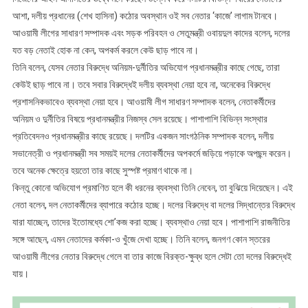
আশা, দলীয় প্রধানের (শেখ হাসিনা) কঠোর অবস্থান ওই সব নেতার ‘কাজে’ লাগাম টানবে।
আওয়ামী লীগের সাধারণ সম্পাদক এবং সড়ক পরিবহন ও সেতুমন্ত্রী ওবায়দুল কাদের বলেন, দলের
যত বড় নেতাই হোক না কেন, অপকর্ম করলে কেউ ছাড় পাবে না।
তিনি বলেন, যেসব নেতার বিরুদ্ধে অনিয়ম-দুর্নীতির অভিযোগ প্রধানমন্ত্রীর কাছে গেছে, তারা
কেউই ছাড় পাবে না। তবে সবার বিরুদ্ধেই দলীয় ব্যবস্থা নেয়া হবে না, অনেকের বিরুদ্ধে
প্রশাসনিকভাবেও ব্যবস্থা নেয়া হবে। আওয়ামী লীগ সাধারণ সম্পাদক বলেন, নেতাকর্মীদের
অনিয়ম ও দুর্নীতির বিষয়ে প্রধানমন্ত্রীর নিজস্ব সেল রয়েছে। পাশাপাশি বিভিন্ন সংস্থার
প্রতিবেদনও প্রধানমন্ত্রীর কাছে রয়েছে। দলটির একজন সাংগঠনিক সম্পাদক বলেন, দলীয়
সভানেত্রী ও প্রধানমন্ত্রী সব সময়ই দলের নেতাকর্মীদের অপকর্মে জড়িয়ে পড়াকে অপছন্দ করেন।
তবে অনেক ক্ষেত্রে হয়তো তার কাছে সুস্পষ্ট প্রমাণ থাকে না।
কিন্তু কোনো অভিযোগ প্রমাণিত হলে কী ধরনের ব্যবস্থা তিনি নেবেন, তা বুঝিয়ে দিয়েছেন। এই
নেতা বলেন, দল নেতাকর্মীদের ব্যাপারে কঠোর হচ্ছে। দলের বিরুদ্ধে বা দলের সিদ্ধান্তের বিরুদ্ধে
যারা যাচ্ছেন, তাদের ইতোমধ্যে শো’কজ করা হচ্ছে। ব্যবস্থাও নেয়া হবে। পাশাপাশি রাজনীতির
সঙ্গে আছেন, এমন নেতাদের কর্মকা-ও খুঁজে দেখা হচ্ছে। তিনি বলেন, জনগণ কোন স্তরের
আওয়ামী লীগের নেতার বিরুদ্ধে গেলে বা তার কাজে বিরক্ত-ক্ষুব্ধ হলে সেটা তো দলের বিরুদ্ধেই
যায়।