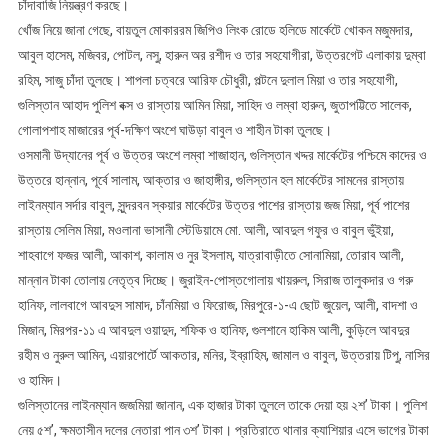
চাঁদাবাজি নিয়ন্ত্রণ করছে।
খোঁজ নিয়ে জানা গেছে, বায়তুল মোকাররম জিপিও লিংক রোডে হলিডে মার্কেটে খোকন মজুমদার,
আবুল হাসেম, মজিবর, পোটল, নসু, হারুন অর রশীদ ও তার সহযোগীরা, উত্তরগেট এলাকায় দুম্বা
রহিম, সাজু চাঁদা তুলছে। শাপলা চত্বরে আরিফ চৌধুরী, পল্টনে দুলাল মিয়া ও তার সহযোগী,
গুলিস্তান আহাদ পুলিশ বক্স ও রাস্তায় আমিন মিয়া, সাহিদ ও লম্বা হারুন, জুতাপট্টিতে সালেক,
গোলাপশাহ মাজারের পূর্ব-দক্ষিণ অংশে ঘাউড়া বাবুল ও শাহীন টাকা তুলছে।
ওসমানী উদ্যানের পূর্ব ও উত্তর অংশে লম্বা শাজাহান, গুলিস্তান খদ্দর মার্কেটের পশ্চিমে কাদের ও
উত্তরে হান্নান, পূর্বে সালাম, আক্তার ও জাহাঙ্গীর, গুলিস্তান হল মার্কেটের সামনের রাস্তায়
লাইনম্যান সর্দার বাবুল, সুন্দরবন স্কয়ার মার্কেটের উত্তর পাশের রাস্তায় জজ মিয়া, পূর্ব পাশের
রাস্তায় সেলিম মিয়া, মওলানা ভাসানী স্টেডিয়ামে মো. আলী, আবদুল গফুর ও বাবুল ভুঁইয়া,
শাহবাগে ফজর আলী, আকাশ, কালাম ও নুর ইসলাম, যাত্রাবাড়ীতে সোনামিয়া, তোরাব আলী,
মান্নান টাকা তোলায় নেতৃত্ব দিচ্ছে। জুরাইন-পোস্তগোলায় খায়রুল, সিরাজ তালুকদার ও গরু
হানিফ, লালবাগে আবদুস সামাদ, চাঁনমিয়া ও ফিরোজ, মিরপুরে-১-এ ছোট জুয়েল, আলী, বাদশা ও
মিজান, মিরপর-১১ এ আবদুল ওয়াদুদ, শফিক ও হানিফ, গুলশানে হাকিম আলী, কুড়িলে আবদুর
রহীম ও নুরুল আমিন, এয়ারপোর্টে আকতার, মনির, ইব্রাহিম, জামাল ও বাবুল, উত্তরায় টিপু, নাসির
ও হামিদ।
গুলিস্তানের লাইনম্যান জজমিয়া জানান, এক হাজার টাকা তুললে তাকে দেয়া হয় ২শ’ টাকা। পুলিশ
নেয় ৫শ’, ক্ষমতাসীন দলের নেতারা পান ৩শ’ টাকা। প্রতিরাতে থানার ক্যাশিয়ার এসে ভাগের টাকা