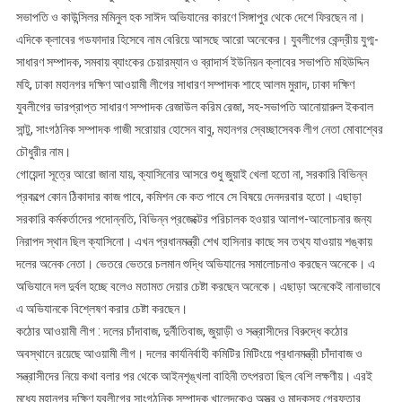
সভাপতি ও কাউন্সিলর মমিনুল হক সাঈদ অভিযানের কারণে সিঙ্গাপুর থেকে দেশে ফিরছেন না।
এদিকে ক্লাবের গডফাদার হিসেবে নাম বেরিয়ে আসছে আরো অনেকের। যুবলীগের কেন্দ্রীয় যুগ্ম-
সাধারণ সম্পাদক, সমবায় ব্যাংকের চেয়ারম্যান ও ব্রাদার্স ইউনিয়ন ক্লাবের সভাপতি মহিউদ্দিন
মহি, ঢাকা মহানগর দক্ষিণ আওয়ামী লীগের সাধারণ সম্পাদক শাহে আলম মুরাদ, ঢাকা দক্ষিণ
যুবলীগের ভারপ্রাপ্ত সাধারণ সম্পাদক রেজাউল করিম রেজা, সহ-সভাপতি আনোয়ারুল ইকবাল
সান্টু, সাংগঠনিক সম্পাদক গাজী সরোয়ার হোসেন বাবু, মহানগর স্বেচ্ছাসেবক লীগ নেতা মোবাশ্বের
চৌধুরীর নাম।
গোয়েন্দা সূত্রে আরো জানা যায়, ক্যাসিনোর আসরে শুধু জুয়াই খেলা হতো না, সরকারি বিভিন্ন
প্রকল্পে কোন ঠিকাদার কাজ পাবে, কমিশন কে কত পাবে সে বিষয়ে দেনদরবার হতো। এছাড়া
সরকারি কর্মকর্তাদের পদোন্নতি, বিভিন্ন প্রজেক্টের পরিচালক হওয়ার আলাপ-আলোচনার জন্য
নিরাপদ স্থান ছিল ক্যাসিনো। এখন প্রধানমন্ত্রী শেখ হাসিনার কাছে সব তথ্য যাওয়ায় শঙ্কায়
দলের অনেক নেতা। ভেতরে ভেতরে চলমান শুদ্ধি অভিযানের সমালোচনাও করছেন অনেকে। এ
অভিযানে দল দুর্বল হচ্ছে বলেও মতামত দেয়ার চেষ্টা করছেন অনেকে। এছাড়া অনেকেই নানাভাবে
এ অভিযানকে বিশ্লেষণ করার চেষ্টা করছেন।
কঠোর আওয়ামী লীগ : দলের চাঁদাবাজ, দুর্নীতিবাজ, জুয়াড়ী ও সন্ত্রাসীদের বিরুদ্ধে কঠোর
অবস্থানে রয়েছে আওয়ামী লীগ। দলের কার্যনির্বাহী কমিটির মিটিংয়ে প্রধানমন্ত্রী চাঁদাবাজ ও
সন্ত্রাসীদের নিয়ে কথা বলার পর থেকে আইনশৃঙ্খলা বাহিনী তৎপরতা ছিল বেশি লক্ষণীয়। এরই
মধ্যে মহানগর দক্ষিণ যুবলীগের সাংগঠনিক সম্পাদক খালেদকেও অস্ত্র ও মাদকসহ গ্রেফতার