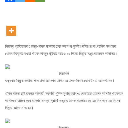
দিনের
রিমান্ডে
নিজস্ব প্রতিবেদক : অস্ত্র-মাদক মামলায় ঢাকা মহানগর যুবলীগ দক্ষিণের সাংগঠনিক সম্পাদক
থেকে বহিষ্কার হওয়া খালেদ মাহমুদ ভূঁইয়ার আরও ১০ দিনের রিমান্ড মঞ্জুর করেছেন আদালত।
বিজ্ঞাপন
শুক্রবার রিমান্ড শুনানি শেষে ঢাকা মহানগর হাকিম মোহাম্মদ দিদার হোসাইন এ আদেশ দেন।
এদিন মামলা দুটি তদন্ত কর্মকর্তা সহকারী পুলিশ সুপার র‌্যাব-৩ বেলায়েত হোসেন আসামি খালেদকে
আদালতে হাজির করে মামলার তদন্ত স্বার্থে অস্ত্র ও মাদক মামলায় ফের ১০ দিন করে ২০ দিনের
রিমান্ড আবেদন করেন।
বিজ্ঞাপন