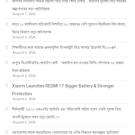
হাসিনার দিল্লিতে মিডিয়া ব্রিফিং ঘিরে তীব্র ক্ষোভ ঢাকার : ভারতের ভূমিকা নিয়ে পররাষ্ট্র
মন্ত্রণালয়ের কড়া প্রতিক্রিয়া
August 7, 2026
মাত্র ১১ কার্যদিবসে হাইকোর্টে নিষ্পত্তি ৫০ হাজারের বেশি পুরাতন ক্রিমিনাল মিস মামলা,
বিচার বিভাগে নতুন মাইলফলক
August 6, 2026
শিক্ষার্থীদের জন্য দারাজে এক্সক্লুসিভ ডিসকাউন্ট নিয়ে আসছে রিয়েলমি সি১০০এক্স
August 6, 2026
রংপুরে বিএসটিআইর মোবাইল কোর্ট : অকটেনে কম দেওয়ায় ফিলিং স্টেশনকে ৩০ হাজার
টাকা জরিমানা
August 6, 2026
Xiaomi Launches REDMI 17: Bigger Battery & Stronger
Protection
August 6, 2026
দীর্ঘস্থায়ী ৭,৫০০ এমএএইচ ব্যাটারি এবং শক্তিশালী গরিলা গ্লাস ৭আই সুরক্ষা নিয়ে
শাওমি উন্মোচন করল নতুন রেডমি ১৭
August 6, 2026
শরণখোলায় মাদক কারবারিদের গ্রেফতারের পর ওসির বিরুদ্ধে ষড়যন্ত্রের প্রতিবাদে