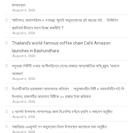
মানববন্ধন
August 6, 2026
স্মার্টফোন, অ্যালগরিদম ও গণতন্ত্র: জুলাই অভ্যুত্থানের দুই বছরের পাঠ : ডিজিটাল
প্ল্যাটফর্ম কীভাবে বদলে দিচ্ছে রাজনীতি ?
August 6, 2026
Thailand’s world-famous coffee chain Café Amazon
launches in Bashundhara
August 6, 2026
বসুন্ধরা-পিটিটি ওআর অংশীদারিত্বে দেশের বাজারে আন্তর্জাতিক কফি ব্র্যান্ড ‘ক্যাফে
আমাজন’
August 6, 2026
বিএসটিআইর ভ্রাম্যমাণ আদালতের অভিযান : অনুমোদনহীন মিষ্টি ও নবায়নবিহীন দই-ঘি
উৎপাদন, রাজশাহীর আরাফাত মিষ্টিকে ২০ হাজার টাকা জরিমানা
August 6, 2026
৫ আগস্ট উপলক্ষে গোপালগঞ্জে জেলা বিএনপির বর্ণাঢ্য র‍্যালি ও সমাবেশ অনুষ্ঠিত
August 6, 2026
গজারিয়ায় ৩৬জুলাই গণ অভ্যুত্থান দিবস উপলক্ষ্যে আলোচনা সভা অনুষ্ঠিত
August 6, 2026