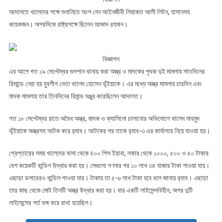
আদালতে খালেদের পক্ষে শুনানিতে অংশ নেন আইনজীবী লিয়াকত আলী লিটন, হাসানসহ
কয়েকজন। অপরদিকে রাষ্ট্রপক্ষে ছিলেন আজাদ রহমান।
বিজ্ঞাপন
এর আগে গত ১৯ সেপ্টেম্বর গুলশান থানায় করা অস্ত্র ও মাদকের পৃথক দুই মামলায় সাতদিনের
রিমান্ডে নেয়া হয় যুবলীগ নেতা খালেদ হোসেন ভূঁইয়াকে। এর মধ্যে অস্ত্র মামলায় চারদিন এবং
মাদক মামলায় তার তিনদিনের রিমান্ড মঞ্জুর করেছিলেন আদালত।
গত ১৮ সেপ্টেম্বর রাতে অবৈধ অস্ত্র, মাদক ও ক্যাসিনো চালানোর অভিযোগে খালেদ মাহমুদ
ভূঁইয়াকে অস্ত্রসহ আটক করে র‌্যাব। আটকের পর তাকে র‌্যাব-৩ এর কার্যালয়ে নিয়ে যাওয়া হয়।
গ্রেপ্তারের সময় খালেদের বাসা থেকে ৪০০ পিস ইয়াবা, লকার থেকে ১০০০, ৫০০ ও ৫০ টাকার
বেশ কয়েকটি বান্ডিল উদ্ধার করা হয়। সেগুলো গণনার পর ১০ লাখ ৩৪ হাজার টাকা পাওয়া যায়।
এছাড়া ডলারেরও বান্ডিল পাওয়া যায়। টাকায় তা ৫-৬ লাখ টাকা হবে বলে জানায় র‍্যাব। এছাড়া
তার কাছ থেকে মোট তিনটি অস্ত্র উদ্ধার করা হয়। যার একটি লাইসেন্সবিহীন, অপর দুটি
লাইসেন্সের শর্ত ভঙ্গ করে রাখা হয়েছিল।