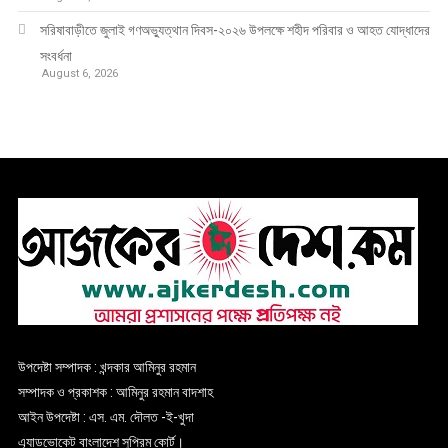
সরিষাবাড়ীতে জুলাই গণঅভ্যুত্থান দিবস-২০২৬ উপলক্ষে শহীদ পরিবার ও আহত যোদ্ধাদের
সংবর্ধনা
August 6, 2026
উপদেষ্টা সম্পাদক : খন্দকার আমিনুর রহমান
সম্পাদক ও প্রকাশক : আমিনুর রহমান বাদশাহ
আইন উপদেষ্টা : এস. এম. দৌলত -ই-খুদা
এ্যাডভোকেট বাংলাদেশ সুপ্রিম কোর্ট।