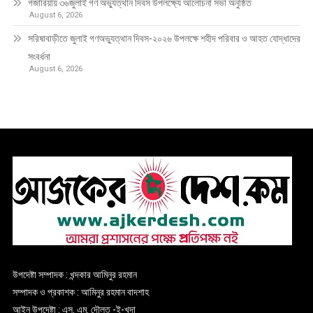
গজারিয়ায় ৩৬জুলাই গণ অভ্যুত্থান দিবস উপলক্ষ্যে আলোচনা সভা অনুষ্ঠিত
August 6, 2026
সরিষাবাড়ীতে জুলাই গণঅভ্যুত্থান দিবস-২০২৬ উপলক্ষে শহীদ পরিবার ও আহত যোদ্ধাদের
সংবর্ধনা
August 6, 2026
উপদেষ্টা সম্পাদক : খন্দকার আমিনুর রহমান
সম্পাদক ও প্রকাশক : আমিনুর রহমান বাদশাহ
আইন উপদেষ্টা : এস. এম. দৌলত -ই-খুদা