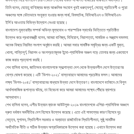
জনসংখ্যা নিয়ে বাংলাদেশ চারশ কোটি লোকের একটি সম্মিলিত বাজারের মাঝখানে অবস্থিত।
তিনি বলেন, যেহেতু বাণিজ্যের জন্য আঞ্চলিক সংযোগ খুবই গুরুত্বপূর্ণ, সেহেতু প্রতিবেশী ও পুরো
অঞ্চলের সঙ্গে ভৌতভাবে সংযুক্ত হওয়ার জন্য সার্ক, বিমসটেক, বিবিআইএন ও বিসিআইএন-
ইসি’র আওতায় বিভিন্ন উদ্যোগ নেওয়া হয়েছে।
বাংলাদেশ-যুক্তরাষ্ট্র সম্পর্ক অভিন্ন মূল্যবোধ ও পারস্পরিক স্বার্থের ভিত্তিতে প্রতিষ্ঠিত
উল্লেখ করে প্রধানমন্ত্রী বলেন, আমরা বাণিজ্য, বিনিয়োগ, নিরাপত্তা, সামরিক ও সন্ত্রাস দমনসহ
অনেক বিষয়ে নিয়মিত সংলাপ অনুষ্ঠান করছি। আমরা সবার সামষ্টিক সমৃদ্ধির জন্য একটি মুক্ত,
খোলা, শান্তিপূর্ণ, নিরাপদ ও অংশগ্রহণমূলক ইন্দো-প্যাসিফিক অঞ্চল গড়ে তোলার জন্য একযোগে
কাজ করার প্রত্যাশা করছি।
শেখ হাসিনা বলেন, জাতিসংঘ বাংলাদেশকে স্বল্পোন্নত দেশ থেকে উন্নয়নশীল দেশে উত্তরণের
যোগ্য ঘোষণা করেছে। এটি ‘ভিশন-২০২১’ বাস্তবায়নে আমাদের প্রচেষ্টার ফসল। আমাদের
লক্ষ্য ‘ভিশন-২০৪১’ বাস্তবায়নের মাধ্যমে উন্নত দেশে উত্তরণ। বাংলাদেশে বর্তমানে যে বিপুল
আর্থসামাজিক রূপান্তর ঘটছে, তা বিবেচনা করে আমরা আমাদের লক্ষ্যে পৌঁছার ব্যাপারে
আস্থাবান।
শেখ হাসিনা বলেন, এশীয় উন্নয়ন ব্যাংক আউটলুক-২০১৯ বাংলাদেশকে এশিয়া-প্যাসিফিক অঞ্চলে
দ্রুত বর্ধমান অর্থনীতির দেশ হিসেবে উল্লেখ করেছে। এতে এই সাফল্যের কারণ হিসেবে দৃঢ়
নেতৃত্ব, সুশাসন, স্থিতিশীল সরকার ও অব্যাহত রাজনৈতিক স্থিতিশীলতা, সুষ্ঠু সামষ্টিক
অর্থনৈতিক নীতি ও সঠিক উন্নয়ন অগ্রাধিকারকে উল্লেখ করা হয়েছে। এখানে উল্লেখ করা