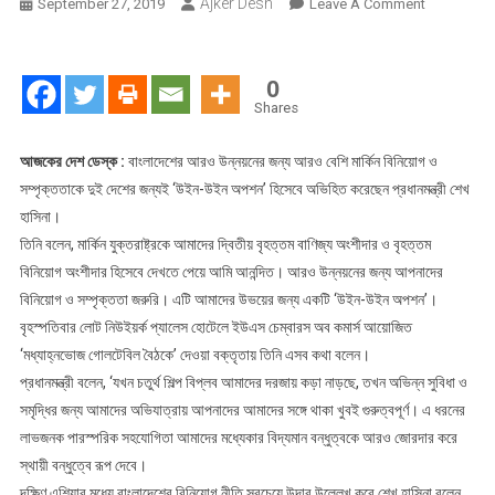
Ajker Desh
On
September 27, 2019
Leave A Comment
বাংলাদেশে
মার্কিন
বিনিয়োগ
0
২
Shares
দেশের
জন্যই
আজকের দেশ ডেস্ক :
বাংলাদেশের আরও উন্নয়নের জন্য আরও বেশি মার্কিন বিনিয়োগ ও
উইন-
সম্পৃক্ততাকে দুই দেশের জন্যই ‘উইন-উইন অপশন’ হিসেবে অভিহিত করেছেন প্রধানমন্ত্রী শেখ
উইন
হাসিনা।
অপশন
তিনি বলেন, মার্কিন যুক্তরাষ্ট্রকে আমাদের দ্বিতীয় বৃহত্তম বাণিজ্য অংশীদার ও বৃহত্তম
বিনিয়োগ অংশীদার হিসেবে দেখতে পেয়ে আমি আনন্দিত। আরও উন্নয়নের জন্য আপনাদের
বিনিয়োগ ও সম্পৃক্ততা জরুরি। এটি আমাদের উভয়ের জন্য একটি ‘উইন-উইন অপশন’।
বৃহস্পতিবার লোট নিউইয়র্ক প্যালেস হোটেলে ইউএস চেম্বারস অব কমার্স আয়োজিত
‘মধ্যাহ্নভোজ গোলটেবিল বৈঠকে’ দেওয়া বক্তৃতায় তিনি এসব কথা বলেন।
প্রধানমন্ত্রী বলেন, ‘যখন চতুর্থ শিল্প বিপ্লব আমাদের দরজায় কড়া নাড়ছে, তখন অভিন্ন সুবিধা ও
সমৃদ্ধির জন্য আমাদের অভিযাত্রায় আপনাদের আমাদের সঙ্গে থাকা খুবই গুরুত্বপূর্ণ। এ ধরনের
লাভজনক পারস্পরিক সহযোগিতা আমাদের মধ্যেকার বিদ্যমান বন্ধুত্বকে আরও জোরদার করে
স্থায়ী বন্ধুত্বে রূপ দেবে।
দক্ষিণ এশিয়ার মধ্যে বাংলাদেশের বিনিয়োগ নীতি সবচেয়ে উদার উল্লেখ করে শেখ হাসিনা বলেন,