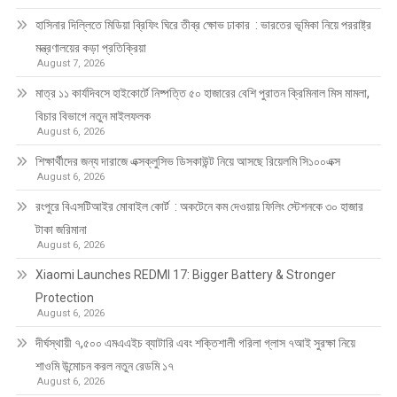
হাসিনার দিল্লিতে মিডিয়া ব্রিফিং ঘিরে তীব্র ক্ষোভ ঢাকার : ভারতের ভূমিকা নিয়ে পররাষ্ট্র
মন্ত্রণালয়ের কড়া প্রতিক্রিয়া
August 7, 2026
মাত্র ১১ কার্যদিবসে হাইকোর্টে নিষ্পত্তি ৫০ হাজারের বেশি পুরাতন ক্রিমিনাল মিস মামলা,
বিচার বিভাগে নতুন মাইলফলক
August 6, 2026
শিক্ষার্থীদের জন্য দারাজে এক্সক্লুসিভ ডিসকাউন্ট নিয়ে আসছে রিয়েলমি সি১০০এক্স
August 6, 2026
রংপুরে বিএসটিআইর মোবাইল কোর্ট : অকটেনে কম দেওয়ায় ফিলিং স্টেশনকে ৩০ হাজার
টাকা জরিমানা
August 6, 2026
Xiaomi Launches REDMI 17: Bigger Battery & Stronger
Protection
August 6, 2026
দীর্ঘস্থায়ী ৭,৫০০ এমএএইচ ব্যাটারি এবং শক্তিশালী গরিলা গ্লাস ৭আই সুরক্ষা নিয়ে
শাওমি উন্মোচন করল নতুন রেডমি ১৭
August 6, 2026