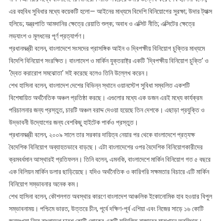
এর বহুবিধ সুবিধার মধ্যে কয়েকটি হলো— আইনের মাধ্যমে বিদেশি বিনিয়োগের সুরক্ষা; উদার ট্যাক্স
হলিডে; যন্ত্রপাতি আমদানির ক্ষেত্রে রেয়াতি শুল্ক; অবাধ ও এক্সিট নীতি; এক্সিটের ক্ষেত্রে
লভ্যাংশ ও মূলধনের পূর্ণ প্রত্যার্পণ।
প্রধানমন্ত্রী বলেন, বাংলাদেশে সংসদের প্রাসঙ্গিক আইন ও দ্বিপক্ষীয় বিনিয়োগ চুক্তির মাধ্যমে
বিদেশি বিনিয়োগ সংরক্ষিত। বাংলাদেশ ও মার্কিন যুক্তরাষ্ট্র একটি ‘দ্বিপক্ষীয় বিনিয়োগ চুক্তি’ ও
‘দ্বৈত করারোপ সমঝোতা’ সই করেছে বলেও তিনি উল্লেখ করেন।
শেখ হাসিনা বলেন, বাংলাদেশ দেশের বিভিন্ন স্থানে ওয়ানস্টেপ সুবিধা সম্বলিত একশটি
বিশেষায়িত অর্থনৈতিক অঞ্চল প্রতিষ্ঠা করছে। এগুলোর মধ্যে এক ডজন এরই মধ্যে কার্যক্রম
পরিচালনার জন্য প্রস্তুত, চারটি অঞ্চল বরাদ্দ দেওয়া হয়েছে তিন দেশকে। এছাড়া প্রযুক্তি ও
উদ্ভাবনী উদ্যোগের জন্য বেশকিছু হাইটেক পার্কও প্রস্তুত।
প্রধানমন্ত্রী বলেন, ২০০৯ সালে তার সরকার দায়িত্ব নেয়ার পর থেকে বাংলাদেশে প্রত্যক্ষ
বৈদেশিক বিনিয়োগ অব্যাহতভাবে বাড়ছে। এটা বাংলাদেশের ওপর বৈদেশিক বিনিয়োগকারীদের
ক্রমবর্ধমান আস্থারই প্রতিফলন। তিনি বলেন, এমনকি, বাংলাদেশে মার্কিন বিনিয়োগ গত ৫ বছরে
এক বিলিয়ন মার্কিন ডলার ছাড়িয়েছে। যদিও অর্থনৈতিক ও কারিগরি সক্ষমতার বিচারে এটি মার্কিন
বিনিয়োগ সম্ভাবনার অনেক কম।
শেখ হাসিনা বলেন, কৌশলগত অবস্থার কারণে বাংলাদেশ আঞ্চলিক ইকোনোমিক হাব হওয়ার বিপুল
সম্ভাবনাময়। পশ্চিমে ভারত, উত্তরে চীন, পূর্বে দক্ষিণ-পূর্ব এশিয়া এবং নিজের সাড়ে ১৬ কোটি