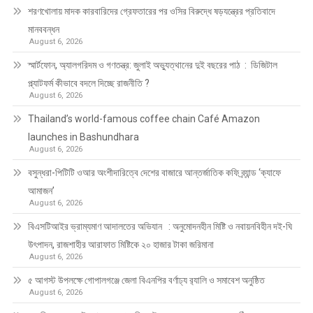
শরণখোলায় মাদক কারবারিদের গ্রেফতারের পর ওসির বিরুদ্ধে ষড়যন্ত্রের প্রতিবাদে
মানববন্ধন
August 6, 2026
স্মার্টফোন, অ্যালগরিদম ও গণতন্ত্র: জুলাই অভ্যুত্থানের দুই বছরের পাঠ : ডিজিটাল
প্ল্যাটফর্ম কীভাবে বদলে দিচ্ছে রাজনীতি ?
August 6, 2026
Thailand’s world-famous coffee chain Café Amazon
launches in Bashundhara
August 6, 2026
বসুন্ধরা-পিটিটি ওআর অংশীদারিত্বে দেশের বাজারে আন্তর্জাতিক কফি ব্র্যান্ড ‘ক্যাফে
আমাজন’
August 6, 2026
বিএসটিআইর ভ্রাম্যমাণ আদালতের অভিযান : অনুমোদনহীন মিষ্টি ও নবায়নবিহীন দই-ঘি
উৎপাদন, রাজশাহীর আরাফাত মিষ্টিকে ২০ হাজার টাকা জরিমানা
August 6, 2026
৫ আগস্ট উপলক্ষে গোপালগঞ্জে জেলা বিএনপির বর্ণাঢ্য র‍্যালি ও সমাবেশ অনুষ্ঠিত
August 6, 2026