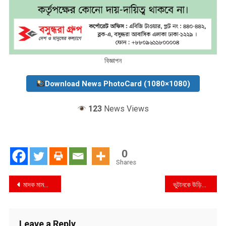
বিজ্ঞাপন
Download News PhotoCard (1080×1080)
123
News Views
0
Shares
Post
মাদক মামলায় ২ দিনের রিমান্ডে লোকমান
ভুটানকে উড়িয়ে সাফের ফাইনালে বাংলাদেশ
navigation
Leave a Reply