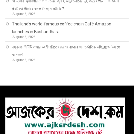
স্মার্টফোন, অ্যালগরিদম ও গণতন্ত্র: জুলাই অভ্যুত্থানের দুই বছরের পাঠ : ডিজিটাল
প্ল্যাটফর্ম কীভাবে বদলে দিচ্ছে রাজনীতি ?
August 6, 2026
Thailand’s world-famous coffee chain Café Amazon
launches in Bashundhara
August 6, 2026
বসুন্ধরা-পিটিটি ওআর অংশীদারিত্বে দেশের বাজারে আন্তর্জাতিক কফি ব্র্যান্ড ‘ক্যাফে
আমাজন’
August 6, 2026