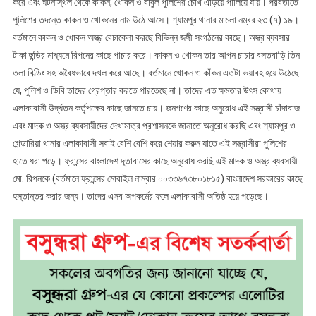
করে এবং ঘটনাস্থল থেকে কাকন, খোকন ও বাবুল পুলিশের চোখ এড়িয়ে পালিয়ে যায়। পরবর্তীতে
পুলিশের তদন্তে কাকন ও খোকনের নাম উঠে আসে। শ্যামপুর থানার মামলা নম্বর ২৩ (৭) ১৯।
বর্তমানে কাকন ও খোকন অস্ত্র বেচাকেনা করছে বিভিন্ন জঙ্গী সংগঠনের কাছে। অস্ত্র ব্যবসার
টাকা হুন্ডির মাধ্যমে রিপনের কাছে পাচার করে। কাকন ও খোকন তার আপন চাচার বসতবাড়ি তিন
তলা বিল্ডিং সহ অবৈধভাবে দখল করে আছে। বর্তমানে খোকন ও কাঁকন এতটা ভয়াবহ হয়ে উঠেছে
যে, পুলিশ ও ডিবি তাদের গ্রেপ্তার করতে পারতেছে না। তাদের এত ক্ষমতার উৎস কোথায়
এলাকাবাসী উর্দ্ধতন কর্তৃপক্ষের কাছে জানতে চায়। জনগণের কাছে অনুরোধ এই সন্ত্রাসী চাঁদাবাজ
এবং মাদক ও অস্ত্র ব্যবসায়ীদের দেখামাত্র প্রশাসনকে জানাতে অনুরোধ করছি এবং শ্যামপুর ও
গেন্ডারিয়া থানার এলাকাবাসী সবাই বেশি বেশি করে শেয়ার করুন যাতে এই সন্ত্রাসীরা পুলিশের
হাতে ধরা পড়ে। ফ্রান্সের বাংলাদেশ দূতাবাসের কাছে অনুরোধ করছি এই মাদক ও অস্ত্র ব্যবসায়ী
মো. রিপনকে (বর্তমানে ফ্রান্সের মোবাইল নাম্বার ০০৩৩৬৭৩৮০১৮১৫) বাংলাদেশ সরকারের কাছে
হস্তান্তর করার জন্য। তাদের এসব অপকর্মের ফলে এলাকাবাসী অতিষ্ঠ হয়ে পড়েছে।