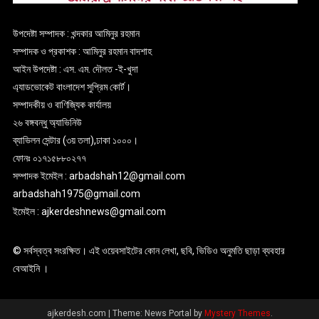
উপদেষ্টা সম্পাদক : খন্দকার আমিনুর রহমান
সম্পাদক ও প্রকাশক : আমিনুর রহমান বাদশাহ
আইন উপদেষ্টা : এস. এম. দৌলত -ই-খুদা
এ্যাডভোকেট বাংলাদেশ সুপ্রিম কোর্ট।
সম্পাদকীয় ও বাণিজ্যিক কার্যালয়
২৬ বঙ্গবন্ধু অ্যাভিনিউ
ব্যাভিলন সেন্টার (৩য় তলা),ঢাকা ১০০০।
ফোনঃ ০১৭১৫৮৮০২৭৭
সম্পাদক ইমেইল : arbadshah12@gmail.com
arbadshah1975@gmail.com
ইমেইল : ajkerdeshnews@gmail.com
© সর্বস্বত্ব সংরক্ষিত। এই ওয়েবসাইটের কোন লেখা, ছবি, ভিডিও অনুমতি ছাড়া ব্যবহার
বেআইনি ।
ajkerdesh.com
|
Theme: News Portal by
Mystery Themes
.