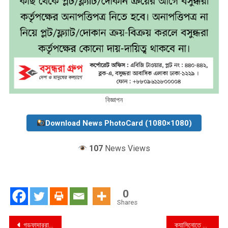
বিজ্ঞাপন
Download News PhotoCard (1080×1080)
107
News Views
0
Shares
Post
গডফাদাররা অধরা
ক্যাসিনোতে জড়িতদের দেশত্যাগ ঠেকাতে রেড অ্যালার্ট