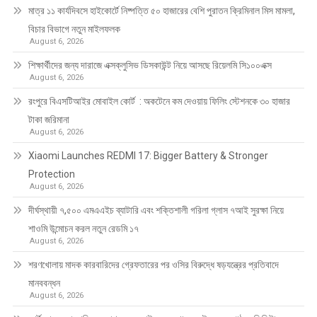
মাত্র ১১ কার্যদিবসে হাইকোর্টে নিষ্পত্তি ৫০ হাজারের বেশি পুরাতন ক্রিমিনাল মিস মামলা,
বিচার বিভাগে নতুন মাইলফলক
August 6, 2026
শিক্ষার্থীদের জন্য দারাজে এক্সক্লুসিভ ডিসকাউন্ট নিয়ে আসছে রিয়েলমি সি১০০এক্স
August 6, 2026
রংপুরে বিএসটিআইর মোবাইল কোর্ট : অকটেনে কম দেওয়ায় ফিলিং স্টেশনকে ৩০ হাজার
টাকা জরিমানা
August 6, 2026
Xiaomi Launches REDMI 17: Bigger Battery & Stronger
Protection
August 6, 2026
দীর্ঘস্থায়ী ৭,৫০০ এমএএইচ ব্যাটারি এবং শক্তিশালী গরিলা গ্লাস ৭আই সুরক্ষা নিয়ে
শাওমি উন্মোচন করল নতুন রেডমি ১৭
August 6, 2026
শরণখোলায় মাদক কারবারিদের গ্রেফতারের পর ওসির বিরুদ্ধে ষড়যন্ত্রের প্রতিবাদে
মানববন্ধন
August 6, 2026