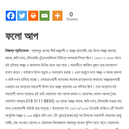
সন্ত্রাসী
রিপনের
0
দুই
Shares
ভাইর
চাঁদাবাজি
ফলো আপ
নিজস্ব প্রতিবেদক :
শ্যামপুর থানার শীর্ষ সন্ত্রাসী ও অস্ত্র ব্যবসায়ী মোঃ রিপন অস্ত্র ব্যবসা,
মাদক, জমি দখল, চাঁদাবাজি-টেন্ডারবাজিসহ বিভিন্ন অপকর্মে লিপ্ত ছিল। ১৯৯৭ ও ১৯৯৮ সালে
দুই দুইবার অস্ত্র ও মাদকসহ ডিবির হাতে ধরা পড়ে। পরবর্তীতে জামিনে মুক্ত হয়ে বাংলাদেশ
ত্যাগ করেন। বর্তমানে রিপন ফ্রান্স এ অবস্থান করছে। এখন ফ্রান্সে বসে অস্ত্র ও মাদক ব্যবসা
ও জমি দখল চালিয়ে যাচ্ছে। সোহারাওয়ার্দী কলেজের সাবেক ছাত্রদলের ক্যাডার অস্ত্রব্যবসায়ী
একরাম এর অন্যতম সহযোগী রিপন তার অস্ত্র ব্যবসায় এর পার্টনার ছিল। তার অন্যতম দুই
সহযোগী আপন সহোদর দুই ভাই মোহাম্মদ শাহ আলম কাকন ও মোহাম্মদ খোকন আলম (যার
মোবাইল নাম্বার 018 3111 8834) এর দ্বারা অস্ত্র-মাদক, জমি দখল, চাঁদাবাজি করছে যার
ফলে এলাকাবাসী অতিষ্ঠ হয়ে পড়েছে। উল্লেখ্য গত ১৯/০৭/২০১৯ ইংরেজি তারিখে ৬টি বিদেশি
আধুনিক অস্ত্র ও ১২৮ রাউন্ড গুলি এবং ১টি হোন্ডা(কাকনের) সহ রিপনের সহযোগী মোহাম্মদ রাজু
গাজী, মোঃ শওকত হোসেন ও মোহাম্মদ মিনহাজকে শ্যামপুর থানার পুলিশ হাতে নাতে গ্রেফতার