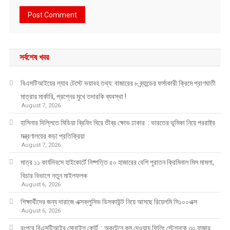
সর্বশেষ খবর
বিএসটিআইয়ের ল্যাব টেস্টে ভয়াবহ তথ্য: বাজারের ৮ ব্র্যান্ডের ফর্সাকারী ক্রিমে প্রাণঘাতী
মাত্রার মার্কারি, প্রশ্নের মুখে তদারকি ব্যবস্থা !
August 7, 2026
হাসিনার দিল্লিতে মিডিয়া ব্রিফিং ঘিরে তীব্র ক্ষোভ ঢাকার : ভারতের ভূমিকা নিয়ে পররাষ্ট্র
মন্ত্রণালয়ের কড়া প্রতিক্রিয়া
August 7, 2026
মাত্র ১১ কার্যদিবসে হাইকোর্টে নিষ্পত্তি ৫০ হাজারের বেশি পুরাতন ক্রিমিনাল মিস মামলা,
বিচার বিভাগে নতুন মাইলফলক
August 6, 2026
শিক্ষার্থীদের জন্য দারাজে এক্সক্লুসিভ ডিসকাউন্ট নিয়ে আসছে রিয়েলমি সি১০০এক্স
August 6, 2026
রংপুরে বিএসটিআইর মোবাইল কোর্ট : অকটেনে কম দেওয়ায় ফিলিং স্টেশনকে ৩০ হাজার