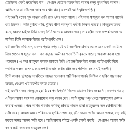
হোটেলের একটি রুমে নিয়ে যান। সেখানে হোটেল বয়কে দিয়ে আমার জন্য স্যুপ নিয়ে আসান।
আমি খেতে না চাইলেও জোর করে খাওয়ান। এরপরই আমি ঘুমিয়ে পড়ি।
ওই তরুণী বলেন, ঘুম ভাঙলে দেখি রাত ২টার মতো বাজে। ওই সময় মাহমুদুল হক আমার পাশেই
শুয়ে ছিলেন। আমি বুঝতে পারি, ঘুমিয়ে থাকা অবস্থায় ধর্ষণের শিকার হয়েছি। মাহমুদুল হকের
কাছে জানতে চাইলে তিনি বলেন, তিনি আমাকে ভালোবাসেন। তার স্ত্রীর সঙ্গে সম্পর্ক ভালো নয়
জানিয়ে তিনি আমাকে বিয়ের প্রতিশ্রুতি দেন।
ওই তরুণীর অভিযোগ, এরপর প্রতি সপ্তাহেই ওই তরুণীকে ঢাকায় ডেকে এনে একই হোটেলে
নিয়ে যেতেন মাহমুদুল হক। গত বছরের অক্টোবর মাসে তিনি বুঝতে পারেন, অন্তঃস্বত্ত্বা হয়ে
পড়েছেন। এ কথা মাহমুদুল হককে জানালে তিনি ওই তরুণীকে বিয়ে করার প্রতিশ্রুতি দিয়ে
গর্ভপাত করতে বলেন এবং একপর্যায়ে তার কথায় রাজি হয়ে গর্ভপাত করান ওই তরুণী।
তিনি জানান, দু’জনের সম্মতিতে তাদের মধ্যেকার শারীরিক সম্পর্কের ভিডিও ও ছবিও ধারণ করা
হয়েছে, যেগুলো ওই তরুণীর কাছে রয়েছে।
ওই তরুণী বলেন, মাহমুদুল হক বিয়ের প্রতিশ্রুতি দিলেও আমাকে বিয়ে করেননি। সবশেষ গত ২
এপ্রিল আমার সঙ্গে সব যোগাযোগ বন্ধ করেন দেন। আমি ঘুমের ওষুধ খেয়ে আত্মহত্যার চেষ্টাও
করেছি এসময়। পরে আমার পরিবার সবকিছু জানতে পারলে তারা মাহমুদুলের সঙ্গে যোগাযোগের
চেষ্টা করে। এসময় আমার পরিবারকে হুমকি দেওয়া হয়, পল্টন থানার ওসির অনেক ক্ষমতা, বাড়াবাড়ি
করলে আমার অনেক ক্ষতি হবে। আমি ঢাকার বাইরে একটি চাকরি করছি। সেখানেও আমার ক্ষতি
করার চেষ্টা করেছেন মাহমুদুল হক।