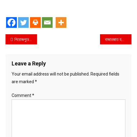
Post
পিরোজপুরে চলছে শারদীয় দূর্গাপূজার শেষ সময়ের প্রস্ততি
বাজারজাত হচ্ছে নিষিদ্ধ ওষুধ
navigation
Leave a Reply
Your email address will not be published.
Required fields
are marked
*
Comment
*