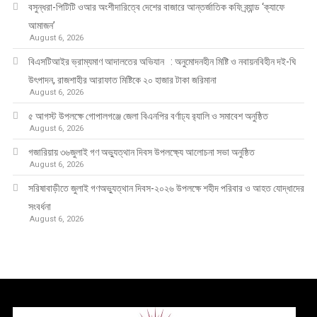
বসুন্ধরা-পিটিটি ওআর অংশীদারিত্বে দেশের বাজারে আন্তর্জাতিক কফি ব্র্যান্ড ‘ক্যাফে
আমাজন’
August 6, 2026
বিএসটিআইর ভ্রাম্যমাণ আদালতের অভিযান : অনুমোদনহীন মিষ্টি ও নবায়নবিহীন দই-ঘি
উৎপাদন, রাজশাহীর আরাফাত মিষ্টিকে ২০ হাজার টাকা জরিমানা
August 6, 2026
৫ আগস্ট উপলক্ষে গোপালগঞ্জে জেলা বিএনপির বর্ণাঢ্য র‍্যালি ও সমাবেশ অনুষ্ঠিত
August 6, 2026
গজারিয়ায় ৩৬জুলাই গণ অভ্যুত্থান দিবস উপলক্ষ্যে আলোচনা সভা অনুষ্ঠিত
August 6, 2026
সরিষাবাড়ীতে জুলাই গণঅভ্যুত্থান দিবস-২০২৬ উপলক্ষে শহীদ পরিবার ও আহত যোদ্ধাদের
সংবর্ধনা
August 6, 2026