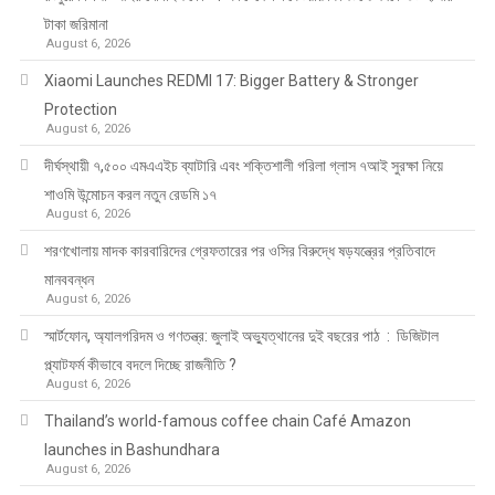
টাকা জরিমানা
August 6, 2026
Xiaomi Launches REDMI 17: Bigger Battery & Stronger
Protection
August 6, 2026
দীর্ঘস্থায়ী ৭,৫০০ এমএএইচ ব্যাটারি এবং শক্তিশালী গরিলা গ্লাস ৭আই সুরক্ষা নিয়ে
শাওমি উন্মোচন করল নতুন রেডমি ১৭
August 6, 2026
শরণখোলায় মাদক কারবারিদের গ্রেফতারের পর ওসির বিরুদ্ধে ষড়যন্ত্রের প্রতিবাদে
মানববন্ধন
August 6, 2026
স্মার্টফোন, অ্যালগরিদম ও গণতন্ত্র: জুলাই অভ্যুত্থানের দুই বছরের পাঠ : ডিজিটাল
প্ল্যাটফর্ম কীভাবে বদলে দিচ্ছে রাজনীতি ?
August 6, 2026
Thailand’s world-famous coffee chain Café Amazon
launches in Bashundhara
August 6, 2026