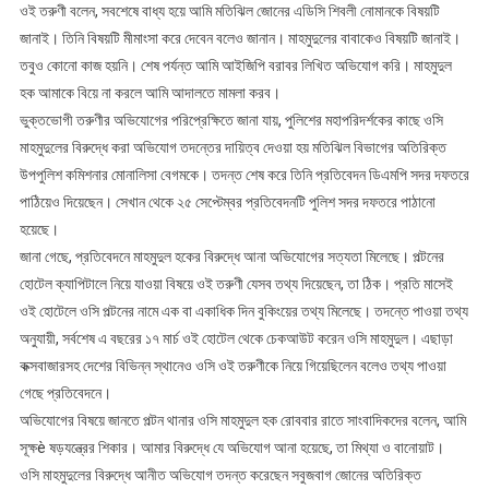
ওই তরুণী বলেন, সবশেষে বাধ্য হয়ে আমি মতিঝিল জোনের এডিসি শিবলী নোমানকে বিষয়টি
জানাই। তিনি বিষয়টি মীমাংসা করে দেবেন বলেও জানান। মাহমুদুলের বাবাকেও বিষয়টি জানাই।
তবুও কোনো কাজ হয়নি। শেষ পর্যন্ত আমি আইজিপি বরাবর লিখিত অভিযোগ করি। মাহমুদুল
হক আমাকে বিয়ে না করলে আমি আদালতে মামলা করব।
ভুক্তভোগী তরুণীর অভিযোগের পরিপ্রেক্ষিতে জানা যায়, পুলিশের মহাপরিদর্শকের কাছে ওসি
মাহমুদুলের বিরুদ্ধে করা অভিযোগ তদন্তের দায়িত্ব দেওয়া হয় মতিঝিল বিভাগের অতিরিক্ত
উপপুলিশ কমিশনার মোনালিসা বেগমকে। তদন্ত শেষ করে তিনি প্রতিবেদন ডিএমপি সদর দফতরে
পাঠিয়েও দিয়েছেন। সেখান থেকে ২৫ সেপ্টেম্বর প্রতিবেদনটি পুলিশ সদর দফতরে পাঠানো
হয়েছে।
জানা গেছে, প্রতিবেদনে মাহমুদুল হকের বিরুদ্ধে আনা অভিযোগের সত্যতা মিলেছে। পল্টনের
হোটেল ক্যাপিটালে নিয়ে যাওয়া বিষয়ে ওই তরুণী যেসব তথ্য দিয়েছেন, তা ঠিক। প্রতি মাসেই
ওই হোটেলে ওসি পল্টনের নামে এক বা একাধিক দিন বুকিংয়ের তথ্য মিলেছে। তদন্তে পাওয়া তথ্য
অনুযায়ী, সর্বশেষ এ বছরের ১৭ মার্চ ওই হোটেল থেকে চেকআউট করেন ওসি মাহমুদুল। এছাড়া
কক্সবাজারসহ দেশের বিভিন্ন স্থানেও ওসি ওই তরুণীকে নিয়ে গিয়েছিলেন বলেও তথ্য পাওয়া
গেছে প্রতিবেদনে।
অভিযোগের বিষয়ে জানতে পল্টন থানার ওসি মাহমুদুল হক রোববার রাতে সাংবাদিকদের বলেন, আমি
সূক্ষè ষড়যন্ত্রের শিকার। আমার বিরুদ্ধে যে অভিযোগ আনা হয়েছে, তা মিথ্যা ও বানোয়াট।
ওসি মাহমুদুলের বিরুদ্ধে আনীত অভিযোগ তদন্ত করেছেন সবুজবাগ জোনের অতিরিক্ত