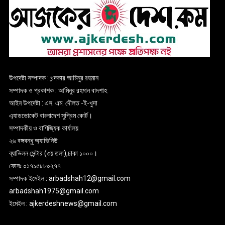
উপদেষ্টা সম্পাদক : খন্দকার আমিনুর রহমান
সম্পাদক ও প্রকাশক : আমিনুর রহমান বাদশাহ
আইন উপদেষ্টা : এস. এম. দৌলত -ই-খুদা
এ্যাডভোকেট বাংলাদেশ সুপ্রিম কোর্ট।
সম্পাদকীয় ও বাণিজ্যিক কার্যালয়
২৬ বঙ্গবন্ধু অ্যাভিনিউ
ব্যাভিলন সেন্টার (৩য় তলা),ঢাকা ১০০০।
ফোনঃ ০১৭১৫৮৮০২৭৭
সম্পাদক ইমেইল : arbadshah12@gmail.com
arbadshah1975@gmail.com
ইমেইল : ajkerdeshnews@gmail.com