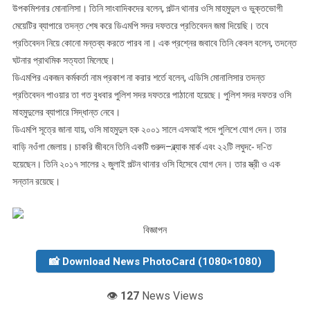
উপকমিশনার মোনালিসা। তিনি সাংবাদিকদের বলেন, পল্টন থানার ওসি মাহমুদুল ও ভুক্তভোগী
মেয়েটির ব্যাপারে তদন্ত শেষ করে ডিএমপি সদর দফতরে প্রতিবেদন জমা দিয়েছি। তবে
প্রতিবেদন নিয়ে কোনো মন্তব্য করতে পারব না। এক প্রশ্নের জবাবে তিনি কেবল বলেন, তদন্তে
ঘটনার প্রাথমিক সত্যতা মিলেছে।
ডিএমপির একজন কর্মকর্তা নাম প্রকাশ না করার শর্তে বলেন, এডিসি মোনালিসার তদন্ত
প্রতিবেদন পাওয়ার তা গত বুধবার পুলিশ সদর দফতরে পাঠানো হয়েছে। পুলিশ সদর দফতর ওসি
মাহমুদুলের ব্যাপারে সিদ্ধান্ত নেবে।
ডিএমপি সূত্রে জানা যায়, ওসি মাহমুদুল হক ২০০১ সালে এসআই পদে পুলিশে যোগ দেন। তার
বাড়ি নওঁগা জেলায়। চাকরি জীবনে তিনি একটি গুরুদ–ব্ল্যাক মার্ক এবং ২২টি লঘুদ-ে দ-িত
হয়েছেন। তিনি ২০১৭ সালের ২ জুলাই পল্টন থানার ওসি হিসেবে যোগ দেন। তার স্ত্রী ও এক
সন্তান রয়েছে।
বিজ্ঞাপন
📸 Download News PhotoCard (1080×1080)
👁️
127
News Views