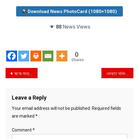
Download News PhotoCard (1080×1080)
88
News Views
0
Shares
Post
ঋণের সাড়ে ৪৩ লাখ টাকা আত্মসাতের অভিযোগে অগ্রণী ব্যাংকের শাখা ব্যবস্থাপক সহ ৩ জনের বিরুদ্ধে দুদকের মামলা
ভোক্তা অধিদপ্তর চট্টগ্রাম বিভাগীয় ও জেলা কার্যাল‌য়ের বাজার তদার‌কি অ‌ভিযানে গ্যাস সিলিন্ডারের দোকান, ফার্মেসী সহ ৫টি প্রতিষ্ঠানকে ৩০,০০০ টাকা জরিমানা
navigation
Leave a Reply
Your email address will not be published.
Required fields
are marked
*
Comment
*