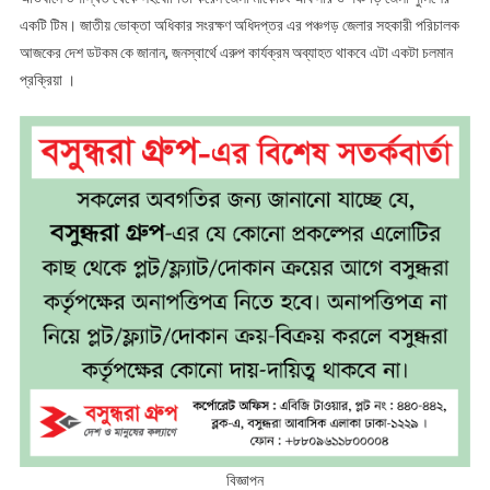
একটি টিম। জাতীয় ভোক্তা অধিকার সংরক্ষণ অধিদপ্তর এর পঞ্চগড় জেলার সহকারী পরিচালক
আজকের দেশ ডটকম কে জানান, জনস্বার্থে এরুপ কার্যক্রম অব্যাহত থাকবে এটা একটা চলমান
প্রক্রিয়া ।
বিজ্ঞাপন