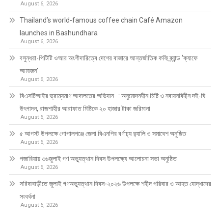
August 6, 2026
Thailand’s world-famous coffee chain Café Amazon
launches in Bashundhara
August 6, 2026
বসুন্ধরা-পিটিটি ওআর অংশীদারিত্বে দেশের বাজারে আন্তর্জাতিক কফি ব্র্যান্ড ‘ক্যাফে
আমাজন’
August 6, 2026
বিএসটিআইর ভ্রাম্যমাণ আদালতের অভিযান : অনুমোদনহীন মিষ্টি ও নবায়নবিহীন দই-ঘি
উৎপাদন, রাজশাহীর আরাফাত মিষ্টিকে ২০ হাজার টাকা জরিমানা
August 6, 2026
৫ আগস্ট উপলক্ষে গোপালগঞ্জে জেলা বিএনপির বর্ণাঢ্য র‍্যালি ও সমাবেশ অনুষ্ঠিত
August 6, 2026
গজারিয়ায় ৩৬জুলাই গণ অভ্যুত্থান দিবস উপলক্ষ্যে আলোচনা সভা অনুষ্ঠিত
August 6, 2026
সরিষাবাড়ীতে জুলাই গণঅভ্যুত্থান দিবস-২০২৬ উপলক্ষে শহীদ পরিবার ও আহত যোদ্ধাদের
সংবর্ধনা
August 6, 2026