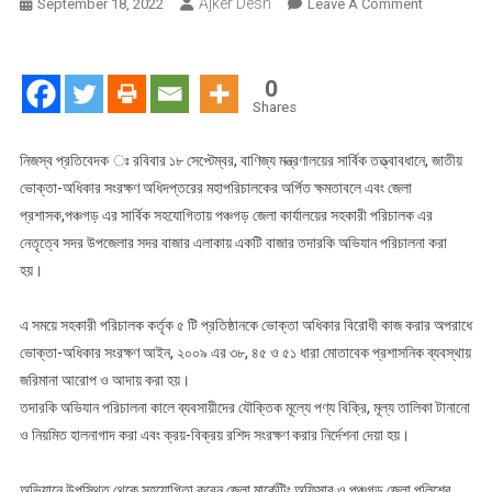
Ajker Desh
On
September 18, 2022
Leave A Comment
ভোক্তা
অধিদপ্তর
পঞ্চগড়
0
জেলা
Shares
কার্যালয়ের
বাজার
নিজস্ব প্রতিবেদক ঃ রবিবার ১৮ সেপ্টেম্বর, বাণিজ্য মন্ত্রণালয়ের সার্বিক তত্ত্বাবধানে, জাতীয়
তদারকি
ভোক্তা-অধিকার সংরক্ষণ অধিদপ্তরের মহাপরিচালকের অর্পিত ক্ষমতাবলে এবং জেলা
অভিযানে
প্রশাসক,পঞ্চগড় এর সার্বিক সহযোগিতায় পঞ্চগড় জেলা কার্যালয়ের সহকারী পরিচালক এর
৫
নেতৃত্বে সদর উপজেলার সদর বাজার এলাকায় একটি বাজার তদারকি অভিযান পরিচালনা করা
টি
হয়।
প্রতিষ্ঠান
কে
এ সময়ে সহকারী পরিচালক কর্তৃক ৫ টি প্রতিষ্ঠানকে ভোক্তা অধিকার বিরোধী কাজ করার অপরাধে
জরিমানা
ভোক্তা-অধিকার সংরক্ষণ আইন, ২০০৯ এর ৩৮, ৪৫ ও ৫১ ধারা মোতাবেক প্রশাসনিক ব্যবস্থায়
জরিমানা আরোপ ও আদায় করা হয়।
তদারকি অভিযান পরিচালনা কালে ব্যবসায়ীদের যৌক্তিক মূল্যে পণ্য বিক্রি, মূল্য তালিকা টানানো
ও নিয়মিত হালনাগাদ করা এবং ক্রয়-বিক্রয় রশিদ সংরক্ষণ করার নির্দেশনা দেয়া হয়।
অভিযানে উপস্থিত থেকে সহযোগিতা করেন জেলা মার্কেটিং অফিসার ও পঞ্চগড় জেলা পুলিশের