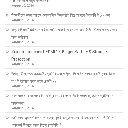
বিচার বিভাগে নতুন মাইলফলক
August 6, 2026
শিক্ষার্থীদের জন্য দারাজে এক্সক্লুসিভ ডিসকাউন্ট নিয়ে আসছে রিয়েলমি সি১০০এক্স
August 6, 2026
রংপুরে বিএসটিআইর মোবাইল কোর্ট : অকটেনে কম দেওয়ায় ফিলিং স্টেশনকে ৩০ হাজার
টাকা জরিমানা
August 6, 2026
Xiaomi Launches REDMI 17: Bigger Battery & Stronger
Protection
August 6, 2026
দীর্ঘস্থায়ী ৭,৫০০ এমএএইচ ব্যাটারি এবং শক্তিশালী গরিলা গ্লাস ৭আই সুরক্ষা নিয়ে
শাওমি উন্মোচন করল নতুন রেডমি ১৭
August 6, 2026
শরণখোলায় মাদক কারবারিদের গ্রেফতারের পর ওসির বিরুদ্ধে ষড়যন্ত্রের প্রতিবাদে
মানববন্ধন
August 6, 2026
স্মার্টফোন, অ্যালগরিদম ও গণতন্ত্র: জুলাই অভ্যুত্থানের দুই বছরের পাঠ : ডিজিটাল
প্ল্যাটফর্ম কীভাবে বদলে দিচ্ছে রাজনীতি ?