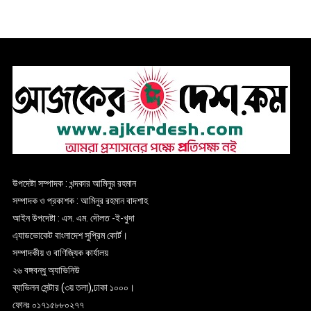
উপদেষ্টা সম্পাদক : খন্দকার আমিনুর রহমান
সম্পাদক ও প্রকাশক : আমিনুর রহমান বাদশাহ
আইন উপদেষ্টা : এস. এম. দৌলত -ই-খুদা
এ্যাডভোকেট বাংলাদেশ সুপ্রিম কোর্ট।
সম্পাদকীয় ও বাণিজ্যিক কার্যালয়
২৬ বঙ্গবন্ধু অ্যাভিনিউ
ব্যাভিলন সেন্টার (৩য় তলা),ঢাকা ১০০০।
ফোনঃ ০১৭১৫৮৮০২৭৭