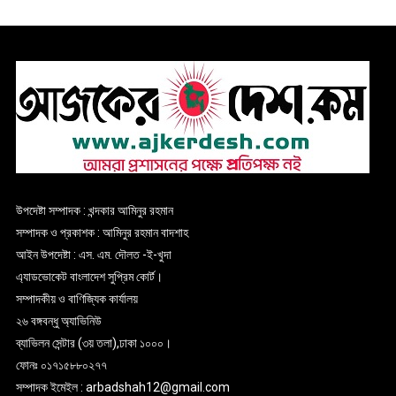
উপদেষ্টা সম্পাদক : খন্দকার আমিনুর রহমান
সম্পাদক ও প্রকাশক : আমিনুর রহমান বাদশাহ
আইন উপদেষ্টা : এস. এম. দৌলত -ই-খুদা
এ্যাডভোকেট বাংলাদেশ সুপ্রিম কোর্ট।
সম্পাদকীয় ও বাণিজ্যিক কার্যালয়
২৬ বঙ্গবন্ধু অ্যাভিনিউ
ব্যাভিলন সেন্টার (৩য় তলা),ঢাকা ১০০০।
ফোনঃ ০১৭১৫৮৮০২৭৭
সম্পাদক ইমেইল : arbadshah12@gmail.com