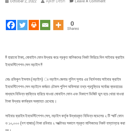
Ajker Desh
On
October 2, 2022
Leave A Comment
সাইবার
ক্রাইম
ইনভেস্টিগেশন
0
সেল
Shares
নড়াইলের
সাফল্য
!! হারানো টাকা, মোবাইল ফোন উদ্ধার করে প্রকৃত মালিকদের নিকট ফিরিয়ে দিল সাইবার ক্রাইম
ইনভেস্টিগেশন সেল নড়াইল !!
মোঃ রফিকুল ইসলাম (নড়াইল) ঃ নড়াইল জেলার পুলিশ সুপার এর নির্দেশনায় সাইবার ক্রাইম
ইনভেস্টিগেশন সেল নড়াইলে কর্মরত চৌকস পুলিশ অফিসারা তথ্য প্রযুক্তির সর্বোচ্চ ব্যবহারের
মাধ্যমে বিভিন্ন ব্যক্তির হারিয়ে যাওয়া মোবাইল ফোন এবং বিকাশে ডিজিট ভুল হয়ে খোয়া যাওয়া
টাকা উদ্ধার কার্যক্রম অব্যাহত রেখেছে।
সাইবার ক্রাইম ইনভেস্টিগেশন সেল, নড়াইল কর্তৃক উদ্ধারকৃত বিভিন্ন মডেলের ২ টি স্মার্ট ফোন
ও ১০,০০০ (দশ হাজার) টাকা রবিবার ২ অক্টোবর সকালে প্রকৃত মালিকদের নিকট হস্তান্তর করা
হয়।