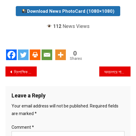
Download News PhotoCard (1080×1080)
112
News Views
0
Shares
Post
দ্বিপাক্ষিক সম্পর্ক উন্নয়নে সরকারি সফরে নৌবাহিনী প্রধানের লেবানন যাত্রা
অবয়নগরে শারদীয় দূর্গোৎসবে মন্দির পরিদর্শন করলেন যশোর জেলা প্রশাসক
navigation
Leave a Reply
Your email address will not be published.
Required fields
are marked
*
Comment
*