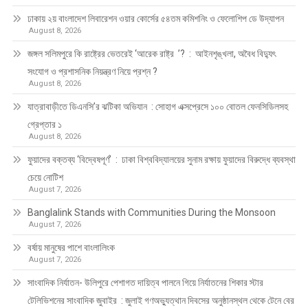
ঢাকায় ২য় বাংলাদেশ লিবারেশন ওয়ার কোর্সের ৫৪তম কমিশনিং ও ফেলোশিপ ডে উদ্‌যাপন
August 8, 2026
জঙ্গল সলিমপুরে কি রাষ্ট্রের ভেতরেই ‘আরেক রাষ্ট্র ’? : আইনশৃঙ্খলা, অবৈধ বিদ্যুৎ
সংযোগ ও প্রশাসনিক নিয়ন্ত্রণ নিয়ে প্রশ্ন ?
August 8, 2026
যাত্রাবাড়ীতে ডিএনসি’র ঝটিকা অভিযান : সোহাগ এক্সপ্রেসে ১০০ বোতল ফেনসিডিলসহ
গ্রেপ্তার ১
August 8, 2026
ফুয়াদের বক্তব্য ‘বিদ্বেষপূর্ণ’ : ঢাকা বিশ্ববিদ্যালয়ের সুনাম রক্ষায় ফুয়াদের বিরুদ্ধে ব্যবস্থা
চেয়ে নোটিশ
August 7, 2026
Banglalink Stands with Communities During the Monsoon
August 7, 2026
বর্ষায় মানুষের পাশে বাংলালিংক
August 7, 2026
সাংবাদিক নির্যাতন- উলিপুরে পেশাগত দায়িত্ব পালনে গিয়ে নির্যাতনের শিকার স্টার
টেলিভিশনের সাংবাদিক জুবাইর : জুলাই গণঅভ্যুত্থান দিবসের অনুষ্ঠানস্থল থেকে টেনে বের