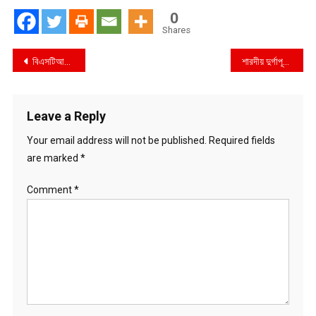
0
Shares
Post
বিএসটিআই এর মোবাইল কোর্ট কর্তৃক রাজধানীর এস.পি ফিলিং স্টেশন কে ৫০,০০০ টাকা জরিমানা
শারদীয় দুর্গাপূজা উদযাপন উপলক্ষে সনাতন ধর্মাবলম্বী পুলিশ কর্মকর্তাদের সাথে কেএমপি’র কমিশনারের শুভেচ্ছা বিনিময়
navigation
Leave a Reply
Your email address will not be published.
Required fields
are marked
*
Comment
*