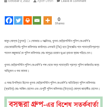
Ajker Desh
On
October 3, 2022
Leave A Comment
কেএমপি’র
ইন্সপেক্টর
পদে
0
পদন্নোতি
Shares
প্রাপ্ত
পুলিশ
কর্মকর্তা’র
মামুন মোল্লা (খুলনা) ঃ সোমবার ৩ অক্টোবর, খুলনা মেট্রোপলিটন পুলিশ কেএমপি’র
র‍্যাংক
হেডকোয়ার্টার্সের পুলিশ কমিশনার কার্যালয়ে এসআই (নিঃ) হতে ইন্সপেক্টর পদে পদোন্নতিপ্রাপ্ত
ব্যাজ
শতদল মজুমদার’কে পুলিশ কমিশনার মোঃ মাসুদুর রহমান ভূঞা র‌্যাংক ব্যাজ পরিয়ে দেন।
পরিধান
খুলনা মেট্রোপলিটন পুলিশ কেএমপি’র পক্ষ থেকে সদ্য পদোন্নতি প্রাপ্ত পুলিশ কর্মকর্তার জন্য
অভিনন্দন ও শুভ কামনা।
এ সময় উপস্থিত ছিলেন খুলনা মেট্রোপলিটন পুলিশ কেএমপি’র অতিরিক্ত পুলিশ কমিশনার
(ক্রাইম) মোঃ সাজিদ হোসেন এবং ডেপুটি পুলিশ কমিশনার (উত্তর) মোল্লা জাহাঙ্গীর হোসেন।