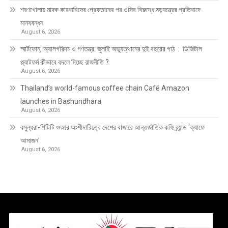
শরণখোলায় মাদক কারবারিদের গ্রেফতারের পর ওসির বিরুদ্ধে ষড়যন্ত্রের প্রতিবাদে
মানববন্ধন
August 6, 2026
স্মার্টফোন, অ্যালগরিদম ও গণতন্ত্র: জুলাই অভ্যুত্থানের দুই বছরের পাঠ : ডিজিটাল
প্ল্যাটফর্ম কীভাবে বদলে দিচ্ছে রাজনীতি ?
August 6, 2026
Thailand’s world-famous coffee chain Café Amazon
launches in Bashundhara
August 6, 2026
বসুন্ধরা-পিটিটি ওআর অংশীদারিত্বে দেশের বাজারে আন্তর্জাতিক কফি ব্র্যান্ড ‘ক্যাফে
আমাজন’
August 6, 2026