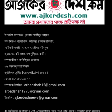
উপদেষ্টা সম্পাদক : খন্দকার আমিনুর রহমান
সম্পাদক ও প্রকাশক : আমিনুর রহমান বাদশাহ
আইন উপদেষ্টা : এস. এম. দৌলত -ই-খুদা
এ্যাডভোকেট বাংলাদেশ সুপ্রিম কোর্ট।
সম্পাদকীয় ও বাণিজ্যিক কার্যালয়
২৬ বঙ্গবন্ধু অ্যাভিনিউ
ব্যাভিলন সেন্টার (৩য় তলা),ঢাকা ১০০০।
ফোনঃ ০১৭১৫৮৮০২৭৭
সম্পাদক ইমেইল : arbadshah12@gmail.com
arbadshah1975@gmail.com
ইমেইল : ajkerdeshnews@gmail.com
© সর্বস্বত্ব সংরক্ষিত। এই ওয়েবসাইটের কোন লেখা, ছবি, ভিডিও অনুমতি ছাড়া ব্যবহার