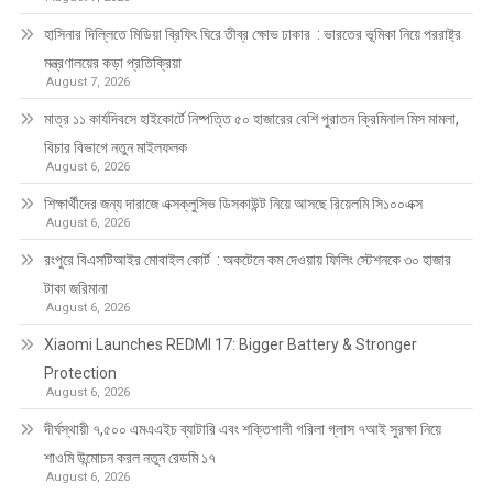
হাসিনার দিল্লিতে মিডিয়া ব্রিফিং ঘিরে তীব্র ক্ষোভ ঢাকার : ভারতের ভূমিকা নিয়ে পররাষ্ট্র
মন্ত্রণালয়ের কড়া প্রতিক্রিয়া
August 7, 2026
মাত্র ১১ কার্যদিবসে হাইকোর্টে নিষ্পত্তি ৫০ হাজারের বেশি পুরাতন ক্রিমিনাল মিস মামলা,
বিচার বিভাগে নতুন মাইলফলক
August 6, 2026
শিক্ষার্থীদের জন্য দারাজে এক্সক্লুসিভ ডিসকাউন্ট নিয়ে আসছে রিয়েলমি সি১০০এক্স
August 6, 2026
রংপুরে বিএসটিআইর মোবাইল কোর্ট : অকটেনে কম দেওয়ায় ফিলিং স্টেশনকে ৩০ হাজার
টাকা জরিমানা
August 6, 2026
Xiaomi Launches REDMI 17: Bigger Battery & Stronger
Protection
August 6, 2026
দীর্ঘস্থায়ী ৭,৫০০ এমএএইচ ব্যাটারি এবং শক্তিশালী গরিলা গ্লাস ৭আই সুরক্ষা নিয়ে
শাওমি উন্মোচন করল নতুন রেডমি ১৭
August 6, 2026