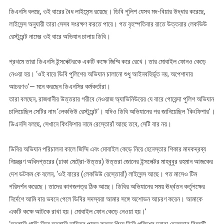
ডিএনসি বলছে, ওই বারের বৈধ লাইসেন্স রয়েছে। ডিবি পুলিশ যেসব মদ-বিয়ার উদ্ধার করেছে,
লাইসেন্স অনুযায়ী তারা সেসব সংরক্ষণ করতে পারে। গত বৃহস্পতিবার রাতে উত্তরার লেকভিউ
রেস্টুরেন্ট নামের ওই বারে অভিযান চালায় ডিবি।
প্রথমে তারা ডিএনসি ইন্সপেক্টরকে একটি কক্ষে জিম্মি করে রেখে। তার মোবাইল ফোনও কেড়ে
নেওয়া হয়। ‘ওই বারে ডিবি পুলিশের অভিযান চালানো শুধু আইনবহির্ভূত নয়, অপেশাদার
আচরণও’— মনে করছেন ডিএনসির কর্মকর্তারা।
তারা বলছেন, রাজধানীর উত্তরার গরীবে নেওয়াজ অ্যাভিনিউয়ের যে বারে গোয়েন্দা পুলিশ অভিযান
চালিয়েছিল সেটির নাম ‘লেকভিউ রেস্টুরেন্ট’। যদিও ডিবি অভিযানের পর জানিয়েছিল ‘কিংফিশার’।
ডিএনসি বলছে, সেখানে কিংফিশার নামে রেস্তোরাঁ আছে তবে, সেটি বার নয়।
ডিবির অভিযান পরিচালনা কালে জিম্মি এবং মোবাইল কেড়ে নিয়ে হেনেস্তার শিকার মাদকদ্রব্য
নিয়ন্ত্রণ অধিদপ্তরের (ঢাকা মেট্রো-উত্তর) উত্তরা জোনের ইন্সপেক্টর মাহবুবুর রহমান আজকের
দেশ ডটকম কে বলেন, ‘ওই বারের (লেকভিউ রেস্তোরাঁ) লাইসেন্স আছে। গত মাসেও টিম
পরিদর্শন করেছে। তাদের কাগজপত্র ঠিক আছে। ডিবির অভিযানের সময় ঊর্ধ্বতন কর্তৃপক্ষের
নির্দেশে আমি বার ভবনে গেলে ডিবির সদস্যরা আমার সঙ্গে অশোভন আচরণ করেন। আমাকে
একটি কক্ষে আটকে রাখা হয়। মোবাইল ফোন কেড়ে নেওয়া হয়।’