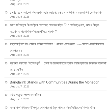
August 8, 2026
ঢাকায় ২য় বাংলাদেশ লিবারেশন ওয়ার কোর্সের ৫৪তম কমিশনিং ও ফেলোশিপ ডে উদ্‌যাপন
August 8, 2026
জঙ্গল সলিমপুরে কি রাষ্ট্রের ভেতরেই ‘আরেক রাষ্ট্র ’? : আইনশৃঙ্খলা, অবৈধ বিদ্যুৎ
সংযোগ ও প্রশাসনিক নিয়ন্ত্রণ নিয়ে প্রশ্ন ?
August 8, 2026
যাত্রাবাড়ীতে ডিএনসি’র ঝটিকা অভিযান : সোহাগ এক্সপ্রেসে ১০০ বোতল ফেনসিডিলসহ
গ্রেপ্তার ১
August 8, 2026
ফুয়াদের বক্তব্য ‘বিদ্বেষপূর্ণ’ : ঢাকা বিশ্ববিদ্যালয়ের সুনাম রক্ষায় ফুয়াদের বিরুদ্ধে ব্যবস্থা
চেয়ে নোটিশ
August 7, 2026
Banglalink Stands with Communities During the Monsoon
August 7, 2026
বর্ষায় মানুষের পাশে বাংলালিংক
August 7, 2026
সাংবাদিক নির্যাতন- উলিপুরে পেশাগত দায়িত্ব পালনে গিয়ে নির্যাতনের শিকার স্টার