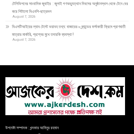
টেলিভিশনের সাংবাদিক জুবাইর : জুলাই গণঅভ্যুত্থান দিবসের অনুষ্ঠানস্থল থেকে টেনে বের
করে পিটালো বিএনপি-ছাত্রদল
August 7, 2026
বিএসটিআইয়ের ল্যাব টেস্টে ভয়াবহ তথ্য: বাজারের ৮ ব্র্যান্ডের ফর্সাকারী ক্রিমে প্রাণঘাতী
মাত্রার মার্কারি, প্রশ্নের মুখে তদারকি ব্যবস্থা !
August 7, 2026
উপদেষ্টা সম্পাদক : খন্দকার আমিনুর রহমান