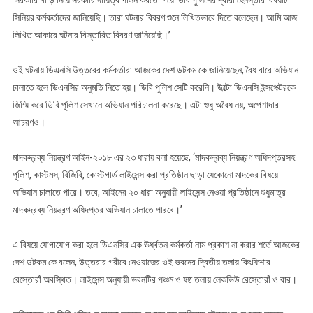
‘সরকারি গাড়ি নিয়ে সরকারি দায়িত্ব পালন করতে গিয়ে ডিবি পুলিশের দ্বারা হেনস্তার বিষয়টি
সিনিয়র কর্মকর্তাদের জানিয়েছি। তারা ঘটনার বিবরণ শুনে লিখিতভাবে দিতে বলেছেন। আমি আজ
লিখিত আকারে ঘটনার বিস্তারিত বিবরণ জানিয়েছি।’
ওই ঘটনায় ডিএনসি উত্তরের কর্মকর্তারা আজকের দেশ ডটকম কে জানিয়েছেন, বৈধ বারে অভিযান
চালাতে হলে ডিএনসির অনুমতি নিতে হয়। ডিবি পুলিশ সেটি করেনি। উল্টো ডিএনসি ইন্সপেক্টরকে
জিম্মি করে ডিবি পুলিশ সেখানে অভিযান পরিচালনা করেছে। এটা শুধু অবৈধ নয়, অপেশাদার
আচরণও।
মাদকদ্রব্য নিয়ন্ত্রণ আইন-২০১৮ এর ২৩ ধারায় বলা হয়েছে, ‘মাদকদ্রব্য নিয়ন্ত্রণ অধিদপ্তরসহ
পুলিশ, কাস্টমস, বিজিবি, কোস্টগার্ড লাইসেন্স করা প্রতিষ্ঠান ছাড়া যেকোনো মাদকের বিষয়ে
অভিযান চালাতে পারে। তবে, আইনের ২০ ধারা অনুযায়ী লাইসেন্স নেওয়া প্রতিষ্ঠানে শুধুমাত্র
মাদকদ্রব্য নিয়ন্ত্রণ অধিদপ্তর অভিযান চালাতে পারবে।’
এ বিষয়ে যোগাযোগ করা হলে ডিএনসির এক ঊর্ধ্বতন কর্মকর্তা নাম প্রকাশ না করার শর্তে আজকের
দেশ ডটকম কে বলেন, উত্তরার গরীবে নেওয়াজের ওই ভবনের দ্বিতীয় তলায় কিংফিশার
রেস্তোরাঁ অবস্থিত। লাইসেন্স অনুযায়ী ভবনটির পঞ্চম ও ষষ্ঠ তলায় লেকভিউ রেস্তোরাঁ ও বার।