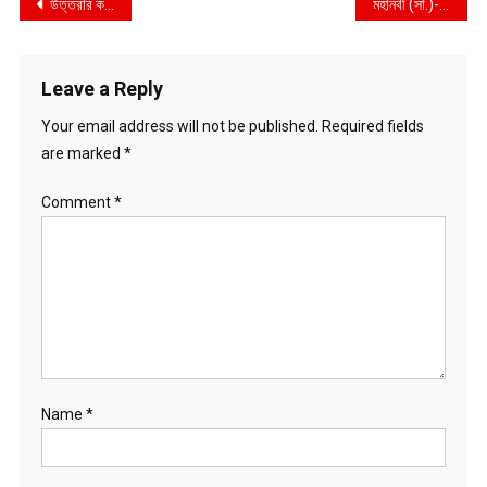
Post
উত্তরার কথিত বারে অভিযান ও ডিবির সংবাদ সম্মেলন! যেকোনো জায়গায় অভিযান চালাতে পারে পুলিশ : ডিবি প্রধান
মহানবী (সা.)-এর আদর্শ অনুসরণের মধ্যেই সফলতা নিহিত : প্রধানমন্ত্রী
navigation
Leave a Reply
Your email address will not be published.
Required fields
are marked
*
Comment
*
Name
*