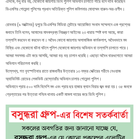
এদিকে, শুধু বার নয়, যেকোনো জায়গায় ডিবি পুলিশ অভিযান চালাতে পারে বলে দাবি করেছেন
ডিএমপির গোয়েন্দা পুলিশের প্রধান অতিরিক্ত পুলিশ কমিশনার মোহাম্মদ হারুন-অর-রশীদ।
রোববার (৯ অক্টোবর) দুপুরে ডিএমপির মিডিয়া সেন্টারে আয়োজিত সংবাদ সম্মেলনে এক প্রশ্নের
জবাবে তিনি বলেন, আমাদের মাদকদ্রব্য নিয়ন্ত্রণ আইনের ২৩ ধারায় স্পষ্ট বলা আছে, কারা
তল্লাশি করবেন বা করবেন না। অবৈধ কোনো জায়গায় অসামাজিক কার্যকলাপ, অবৈধভাবে মদ
বিক্রি এবং যেকোনো ঘটনা ঘটলে পুলিশ যেকোনো জায়গায় অভিযান বা তল্লাশি চালাতে পারে।
আমরা সবসময় এটা করে আসছি, আমরা বড় বড় চালান ধরেছি। এছাড়া অবৈধ বারগুলোতে আমরা
অভিযান পরিচালনা করছি।
উল্লেখ্য, গত বৃহস্পতিবার রাতে রাজধানীর উত্তরার ১৩ নম্বর সেক্টরের গরীবে নেওয়াজ
অ্যাভিনিউ রোডের লেকভিউ রেস্তোরাঁয় অভিযান চালায় গোয়েন্দা পুলিশ।
অভিযানে প্রায় ৫০০ দামি বিদেশি মদ এবং প্রায় ছয় হাজার ক্যান বিয়ার জব্দ করা হয়। ৩৫ জনকে
গ্রেপ্তারের পর উত্তরা পশ্চিম থানায় একটি মামলা দায়ের করে ডিবি পুলিশ।