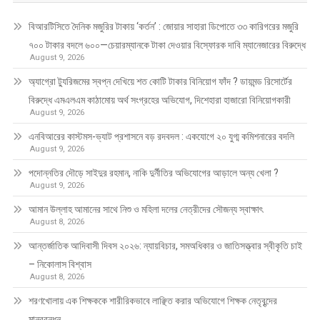
বিআরটিসিতে দৈনিক মজুরির টাকায় ‘কর্তন’ : জোয়ার সাহারা ডিপোতে ৩৩ কারিগরের মজুরি
৭০০ টাকার বদলে ৬০০—চেয়ারম্যানকে টাকা দেওয়ার বিস্ফোরক দাবি ম্যানেজারের বিরুদ্ধে
August 9, 2026
অ্যাগ্রো ট্যুরিজমের স্বপ্ন দেখিয়ে শত কোটি টাকার বিনিয়োগ ফাঁদ ? ডায়মন্ড রিসোর্টের
বিরুদ্ধে এমএলএম কাঠামোয় অর্থ সংগ্রহের অভিযোগ, দিশেহারা হাজারো বিনিয়োগকারী
August 9, 2026
এনবিআরের কাস্টমস-ভ্যাট প্রশাসনে বড় রদবদল : একযোগে ২০ যুগ্ম কমিশনারের বদলি
August 9, 2026
পদোন্নতির দৌড়ে সাইদুর রহমান, নাকি দুর্নীতির অভিযোগের আড়ালে অন্য খেলা ?
August 9, 2026
আমান উল্লাহ আমানের সাথে নিশু ও মহিলা দলের নেত্রীদের সৌজন্য স্বাক্ষাৎ
August 8, 2026
আন্তর্জাতিক আদিবাসী দিবস ২০২৬: ন্যায়বিচার, সমঅধিকার ও জাতিসত্ত্বার স্বীকৃতি চাই
– নিকোলাস বিশ্বাস
August 8, 2026
শরণখোলায় এক শিক্ষককে শারীরিকভাবে লাঞ্ছিত করার অভিযোগে শিক্ষক নেতৃবৃন্দের
মানববন্ধন