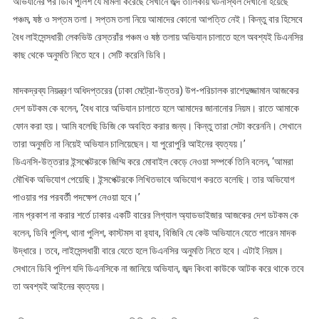
অভিযানের পর ডিবি পুলিশ যে মামলা করেছে সেখানে জব্দ তালিকায় ঘটনাস্থল দেখানো হয়েছে
পঞ্চম, ষষ্ঠ ও সপ্তম তলা। সপ্তম তলা নিয়ে আমাদের কোনো আপত্তি নেই। কিন্তু বার হিসেবে
বৈধ লাইসেন্সধারী লেকভিউ রেস্তরাঁর পঞ্চম ও ষষ্ঠ তলায় অভিযান চালাতে হলে অবশ্যই ডিএনসির
কাছ থেকে অনুমতি নিতে হবে। সেটি করেনি ডিবি।
মাদকদ্রব্য নিয়ন্ত্রণ অধিদপ্তরের (ঢাকা মেট্রো-উত্তর) উপ-পরিচালক রাশেদুজ্জামান আজকের
দেশ ডটকম কে বলেন, ‘বৈধ বারে অভিযান চালাতে হলে আমাদের জানানোর নিয়ম। রাতে আমাকে
ফোন করা হয়। আমি বলেছি ডিজি কে অবহিত করার জন্য। কিন্তু তারা সেটা করেননি। সেখানে
তারা অনুমতি না নিয়েই অভিযান চালিয়েছেন। যা পুরোপুরি আইনের ব্যত্যয়।’
ডিএনসি-উত্তরার ইন্সপেক্টরকে জিম্মি করে মোবাইল কেড়ে নেওয়া সম্পর্কে তিনি বলেন, ‘আমরা
মৌখিক অভিযোগ পেয়েছি। ইন্সপেক্টরকে লিখিতভাবে অভিযোগ করতে বলেছি। তার অভিযোগ
পাওয়ার পর পরবর্তী পদক্ষেপ নেওয়া হবে।’
নাম প্রকাশ না করার শর্তে ঢাকার একটি বারের লিগ্যাল অ্যাডভাইজার আজকের দেশ ডটকম কে
বলেন, ডিবি পুলিশ, থানা পুলিশ, কাস্টমস বা র‌্যাব, বিজিবি যে কেউ অভিযানে যেতে পারেন মাদক
উদ্ধারে। তবে, লাইসেন্সধারী বারে যেতে হলে ডিএনসির অনুমতি নিতে হবে। এটাই নিয়ম।
সেখানে ডিবি পুলিশ যদি ডিএনসিকে না জানিয়ে অভিযান, জব্দ কিংবা কাউকে আটক করে থাকে তবে
তা অবশ্যই আইনের ব্যত্যয়।