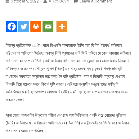
Ajker Desh
On
October 9, 2022
Leave A Comment
বৈধ
বারে
ডিএনসি
কর্মকর্তাকে
জিম্মি
করে
নিজস্ব প্রতিবেদক ঃ বৈধ বারে ডিএনসি কর্মকর্তাকে জিম্মি করে ডিবির ‘অবৈধ’ অভিযান
ডিবির
পরিচালনার অভিযোগ উঠেছে, অবশ্য ডিবি প্রধানের দাবি ডিবি চাইলে যে কোন যায়গায় অভিযান
‘অবৈধ’
পরিচালনা করতে পারে ডিবি। এই অভিযান পরিচালনা করা কে কেন্দ্র করে মাদক দ্রব্য নিয়ন্ত্রণ
অভিযান
অধিদপ্তর ও মহানগর গোয়েন্দা পুলিশ (ডিবি) এর মধ্যে চলছে স্নায়ু যুদ্ধ। গনপ্রজাতন্ত্রী
পরিচালনার
বাংলাদেশ সরকারের সব্রাস্ট্র মন্ত্রণালয়ধীন দুটি প্রতিষ্ঠান পরস্পর বিরোধী বক্তব্য দেওয়ায়
অভিযোগ
বিষয়টি নিয়ে সচেতন মহলে বিতর্ক সৃষ্টি করছে। এবিষয়ে সব্রাস্ট্র মন্ত্রণালয়ের সংশ্লিষ্ট
কর্মকর্তাদের জরুরি হস্তক্ষেপের মাধ্যমে বিষয়টির একটা সুরাহা হওয়া প্রয়োজন বলে মনে করেন
সচেতন মহল।
জানা গেছে, রাজধানীর উত্তরার গরীবে নেওয়াজ অ্যাভিনিউয়ের একটি বারে গোয়েন্দা পুলিশের
(ডিবি) অভিযানে মাদক নিয়ন্ত্রণ অধিদপ্তরের (ডিএনসি) এক ইন্সপেক্টরকে জিম্মি করে অভিযান
পরিচালনার অভিযোগ উঠেছে।