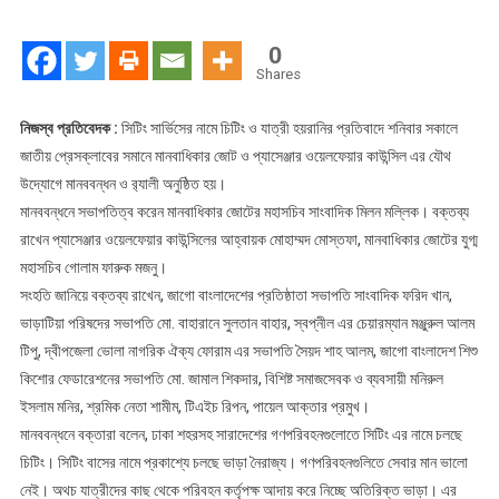
নামে
চিটিং
0
ও
Shares
যাত্রী
হয়রানির
নিজস্ব প্রতিবেদক :
সিটিং সার্ভিসের নামে চিটিং ও যাত্রী হয়রানির প্রতিবাদে শনিবার সকালে
প্রতিবাদ
জাতীয় প্রেসক্লাবের সমানে মানবাধিকার জোট ও প্যাসেঞ্জার ওয়েলফেয়ার কাউন্সিল এর যৌথ
উদ্যোগে মানববন্ধন ও র‌্যালী অনুষ্ঠিত হয়।
মানববন্ধনে সভাপতিত্ব করেন মানবাধিকার জোটের মহাসচিব সাংবাদিক মিলন মল্লিক। বক্তব্য
রাখেন প্যাসেঞ্জার ওয়েলফেয়ার কাউন্সিলের আহ্বায়ক মোহাম্মদ মোস্তফা, মানবাধিকার জোটের যুগ্ম
মহাসচিব গোলাম ফারুক মজনু।
সংহতি জানিয়ে বক্তব্য রাখেন, জাগো বাংলাদেশের প্রতিষ্ঠাতা সভাপতি সাংবাদিক ফরিদ খান,
ভাড়াটিয়া পরিষদের সভাপতি মো. বাহারানে সুলতান বাহার, স্বপ্নীল এর চেয়ারম্যান মঞ্জুরুল আলম
টিপু, দ্বীপজেলা ভোলা নাগরিক ঐক্য ফোরাম এর সভাপতি সৈয়দ শাহ আলম, জাগো বাংলাদেশ শিশু
কিশোর ফেডারেশনের সভাপতি মো. জামাল শিকদার, বিশিষ্ট সমাজসেবক ও ব্যবসায়ী মনিরুল
ইসলাম মনির, শ্রমিক নেতা শামীম, টিএইচ রিপন, পায়েল আক্তার প্রমুখ।
মানববন্ধনে বক্তারা বলেন, ঢাকা শহরসহ সারাদেশের গণপরিবহনগুলোতে সিটিং এর নামে চলছে
চিটিং। সিটিং বাসের নামে প্রকাশ্যে চলছে ভাড়া নৈরাজ্য। গণপরিবহনগুলিতে সেবার মান ভালো
নেই। অথচ যাত্রীদের কাছ থেকে পরিবহন কর্তৃপক্ষ আদায় করে নিচ্ছে অতিরিক্ত ভাড়া। এর