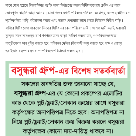
সাথে যোগ হয়েছে কিলোমিটার প্রতি ভাড়া নির্ধারণের বদলে নির্দিষ্ট স্টপেজে চেকিং এর নামে
জোরপূর্বক বাড়তি ভাড়া আদায়। ঢাকা শহরে লোভী পরিবহন মালিকরা অযোগ্য, অদক্ষ ড্রাইভার ও
শ্রমিক দিয়ে গাড়ি পরিচালনা করছে এবং সড়কে বেপরোয়া ভাবে চলছে ফিটনেস বিহীন গাড়ি।
বাহিরে সিটিং লেখা থাকলেও ভিতরে সিটিং এর কোন পরিবেশ নেই। আমরা দাবী করছি জ্বালানী
মূল্যের সাথে সামঞ্জস্য রেখে গণপরিবহনের ভাড়া নির্ধারণ করতে হবে, গণপরিবহনগুলিতে
যাত্রীসেবার মান বৃদ্ধি করতে হবে, পরিবহন সেক্টরে চাঁদাবাজী বন্ধ করতে হবে, দক্ষ ও যোগ্য
ড্রাইভার-হেলপার দ্বারা গণপরিবহন পরিচালনা করতে হবে।