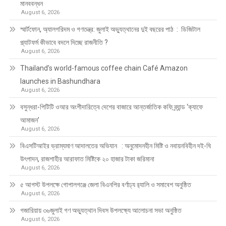
মানববন্ধন
August 6, 2026
স্মার্টফোন, অ্যালগরিদম ও গণতন্ত্র: জুলাই অভ্যুত্থানের দুই বছরের পাঠ : ডিজিটাল
প্ল্যাটফর্ম কীভাবে বদলে দিচ্ছে রাজনীতি ?
August 6, 2026
Thailand’s world-famous coffee chain Café Amazon
launches in Bashundhara
August 6, 2026
বসুন্ধরা-পিটিটি ওআর অংশীদারিত্বে দেশের বাজারে আন্তর্জাতিক কফি ব্র্যান্ড ‘ক্যাফে
আমাজন’
August 6, 2026
বিএসটিআইর ভ্রাম্যমাণ আদালতের অভিযান : অনুমোদনহীন মিষ্টি ও নবায়নবিহীন দই-ঘি
উৎপাদন, রাজশাহীর আরাফাত মিষ্টিকে ২০ হাজার টাকা জরিমানা
August 6, 2026
৫ আগস্ট উপলক্ষে গোপালগঞ্জে জেলা বিএনপির বর্ণাঢ্য র‍্যালি ও সমাবেশ অনুষ্ঠিত
August 6, 2026
গজারিয়ায় ৩৬জুলাই গণ অভ্যুত্থান দিবস উপলক্ষ্যে আলোচনা সভা অনুষ্ঠিত
August 6, 2026