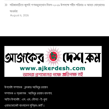
সরিষাবাড়ীতে জুলাই গণঅভ্যুত্থান দিবস-২০২৬ উপলক্ষে শহীদ পরিবার ও আহত যোদ্ধাদের
সংবর্ধনা
August 6, 2026
উপদেষ্টা সম্পাদক : খন্দকার আমিনুর রহমান
সম্পাদক ও প্রকাশক : আমিনুর রহমান বাদশাহ
আইন উপদেষ্টা : এস. এম. দৌলত -ই-খুদা
এ্যাডভোকেট বাংলাদেশ সুপ্রিম কোর্ট।