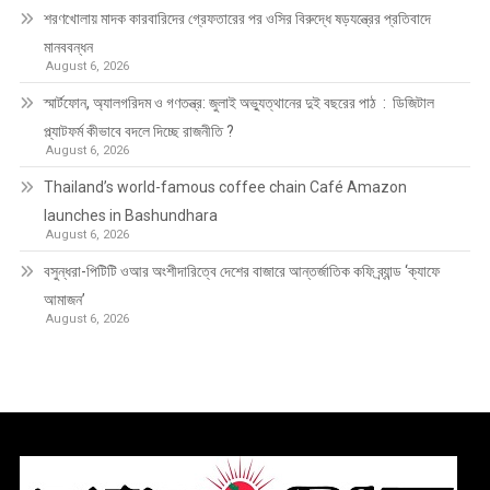
শরণখোলায় মাদক কারবারিদের গ্রেফতারের পর ওসির বিরুদ্ধে ষড়যন্ত্রের প্রতিবাদে
মানববন্ধন
August 6, 2026
স্মার্টফোন, অ্যালগরিদম ও গণতন্ত্র: জুলাই অভ্যুত্থানের দুই বছরের পাঠ : ডিজিটাল
প্ল্যাটফর্ম কীভাবে বদলে দিচ্ছে রাজনীতি ?
August 6, 2026
Thailand’s world-famous coffee chain Café Amazon
launches in Bashundhara
August 6, 2026
বসুন্ধরা-পিটিটি ওআর অংশীদারিত্বে দেশের বাজারে আন্তর্জাতিক কফি ব্র্যান্ড ‘ক্যাফে
আমাজন’
August 6, 2026