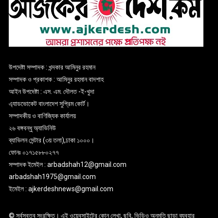
উপদেষ্টা সম্পাদক : খন্দকার আমিনুর রহমান
সম্পাদক ও প্রকাশক : আমিনুর রহমান বাদশাহ
আইন উপদেষ্টা : এস. এম. দৌলত -ই-খুদা
এ্যাডভোকেট বাংলাদেশ সুপ্রিম কোর্ট।
সম্পাদকীয় ও বাণিজ্যিক কার্যালয়
২৬ বঙ্গবন্ধু অ্যাভিনিউ
ব্যাভিলন সেন্টার (৩য় তলা),ঢাকা ১০০০।
ফোনঃ ০১৭১৫৮৮০২৭৭
সম্পাদক ইমেইল : arbadshah12@gmail.com
arbadshah1975@gmail.com
ইমেইল : ajkerdeshnews@gmail.com
© সর্বস্বত্ব সংরক্ষিত। এই ওয়েবসাইটের কোন লেখা, ছবি, ভিডিও অনুমতি ছাড়া ব্যবহার