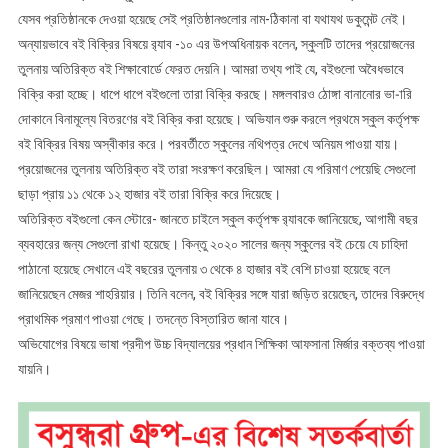
যেসব প্রতিষ্ঠানকে দেওয়া হয়েছে সেই প্রতিষ্ঠানগুলোর নাম-ঠিকানা বা যথাযথ ডকুমেন্ট নেই।
অন্যায়ভাবে বই বিক্রির বিষয়ে র‌্যাব -১০ এর উপঅধিনায়ক বলেন, স্কুলটি তাদের প্রয়োজনের
তুলনায় অতিরিক্ত বই শিক্ষাবোর্ডে ফেরত দেয়নি। আমরা তথ্য পাই যে, বইগুলো অবৈধভাবে
বিক্রি করা হচ্ছে। ধাপে ধাপে বইগুলো তারা বিক্রি করছে। মঙ্গলবারও ঠোঙ্গা বানানোর ভা-ারি
দোকানে বিনামূল্যে বিতরণের বই বিক্রি করা হয়েছে। অভিযান শুরু করলে প্রথমে স্কুল কর্তৃপক্ষ
বই বিক্রির বিষয় অস্বীকার করে। পরবর্তীতে স্কুলের নথিপত্র দেখে অনিয়ম পাওয়া যায়।
প্রয়োজনের তুলনায় অতিরিক্ত বই তারা সংরক্ষণ করেছিল। আমরা যে পরিমাণ পেয়েছি সেগুলো
ছাড়া প্রায় ১১ থেকে ১২ হাজার বই তারা বিক্রি করে দিয়েছে।
অতিরিক্ত বইগুলো কেন স্টোরে- জানতে চাইলে স্কুল কর্তৃপক্ষ র‌্যাবকে জানিয়েছে, আগামী বছর
ব্যবহারের জন্য সেগুলো রাখা হয়েছে। কিন্তু ২০২০ সালের জন্য স্কুলের বই চেয়ে যে চাহিদা
পাঠানো হয়েছে সেখানে এই বছরের তুলনায় ৩ থেকে ৪ হাজার বই বেশি চাওয়া হয়েছে বলে
জানিয়েছেন মেজর শাহরিয়ার। তিনি বলেন, বই বিক্রির সঙ্গে যারা জড়িত রয়েছেন, তাদের বিরুদ্ধে
প্রাথমিক প্রমাণ পাওয়া গেছে। তদন্তে বিস্তারিত জানা যাবে।
অভিযোগের বিষয়ে ভাষা প্রদীপ উচ্চ বিদ্যালয়ের প্রধান শিক্ষিকা আফসানা মির্জার বক্তব্য পাওয়া
যায়নি।