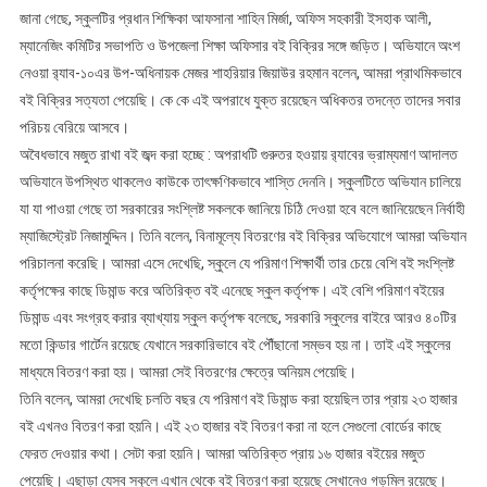
জানা গেছে, স্কুলটির প্রধান শিক্ষিকা আফসানা শাহিন মির্জা, অফিস সহকারী ইসহাক আলী,
ম্যানেজিং কমিটির সভাপতি ও উপজেলা শিক্ষা অফিসার বই বিক্রির সঙ্গে জড়িত। অভিযানে অংশ
নেওয়া র‌্যাব-১০এর উপ-অধিনায়ক মেজর শাহরিয়ার জিয়াউর রহমান বলেন, আমরা প্রাথমিকভাবে
বই বিক্রির সত্যতা পেয়েছি। কে কে এই অপরাধে যুক্ত রয়েছেন অধিকতর তদন্তে তাদের সবার
পরিচয় বেরিয়ে আসবে।
অবৈধভাবে মজুত রাখা বই জব্দ করা হচ্ছে : অপরাধটি গুরুতর হওয়ায় র‌্যাবের ভ্রাম্যমাণ আদালত
অভিযানে উপস্থিত থাকলেও কাউকে তাৎক্ষণিকভাবে শাস্তি দেননি। স্কুলটিতে অভিযান চালিয়ে
যা যা পাওয়া গেছে তা সরকারের সংশ্লিষ্ট সকলকে জানিয়ে চিঠি দেওয়া হবে বলে জানিয়েছেন নির্বাহী
ম্যাজিস্ট্রেট নিজামুদ্দিন। তিনি বলেন, বিনামূল্যে বিতরণের বই বিক্রির অভিযোগে আমরা অভিযান
পরিচালনা করেছি। আমরা এসে দেখেছি, স্কুলে যে পরিমাণ শিক্ষার্থী তার চেয়ে বেশি বই সংশ্লিষ্ট
কর্তৃপক্ষের কাছে ডিমান্ড করে অতিরিক্ত বই এনেছে স্কুল কর্তৃপক্ষ। এই বেশি পরিমাণ বইয়ের
ডিমান্ড এবং সংগ্রহ করার ব্যাখ্যায় স্কুল কর্তৃপক্ষ বলেছে, সরকারি স্কুলের বাইরে আরও ৪০টির
মতো কিন্ডার গার্টেন রয়েছে যেখানে সরকারিভাবে বই পৌঁছানো সম্ভব হয় না। তাই এই স্কুলের
মাধ্যমে বিতরণ করা হয়। আমরা সেই বিতরণের ক্ষেত্রে অনিয়ম পেয়েছি।
তিনি বলেন, আমরা দেখেছি চলতি বছর যে পরিমাণ বই ডিমান্ড করা হয়েছিল তার প্রায় ২৩ হাজার
বই এখনও বিতরণ করা হয়নি। এই ২৩ হাজার বই বিতরণ করা না হলে সেগুলো বোর্ডের কাছে
ফেরত দেওয়ার কথা। সেটা করা হয়নি। আমরা অতিরিক্ত প্রায় ১৬ হাজার বইয়ের মজুত
পেয়েছি। এছাড়া যেসব স্কুলে এখান থেকে বই বিতরণ করা হয়েছে সেখানেও গড়মিল রয়েছে।