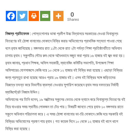
বিতরণের
বই
0
কেজি
Shares
দরে
বিক্রি
নিজস্ব প্রতিবেদক :
পোস্তগোলার ভাষা প্রদীপ উচ্চ বিদ্যালয়ে সরকারের দেওয়া বিনামূল্যে
বিতরণের বই ঠোঙ্গা বানানোর দোকানে বিক্রি করার অভিযোগের প্রাথমিক সত্যতা পাওয়া গেছে
বলে র‌্যাব জানিয়েছে। মঙ্গলবার রাত ১১টা থেকে রাত ২টা পর্যন্ত শিক্ষা প্রতিষ্ঠানটিতে অভিযান
চালায় র‌্যাব। স্কুলটির স্টোর রুম থেকে অবৈধভাবে মজুত করা প্রায় ১৬ হাজার বই জব্দ করা হয়।
র‌্যাব জানায়, প্রধান শিক্ষক, অফিস সহকারী, ম্যানেজিং কমিটির সভাপতি, উপজেলা শিক্ষা
অফিসারের যোগসাজসে কেজি দরে ১০ থেকে ১২ হাজার বই বিক্রি করা হয়েছে। এছাড়া বিক্রির
জন্য প্রস্তুত রাখা হয়েছে আরও প্রায় ১৬ হাজার বই। এসব বই বিক্রির সঙ্গে জড়িতদের
বিরুদ্ধে তদন্ত করে বিভাগীয় ব্যবস্থা নেওয়ার সুপারিশ করেছেন র‌্যাব সদর দফতরের নির্বাহী
ম্যাজিস্ট্রেট নিজাম উদ্দিন।
অভিযানের পর তিনি বলেন, ১৯ অক্টোবর স্কুলের ভেতর থেকে ভ্যানে করে বিনামূল্যে বিতরণের বই
নিয়ে যাওয়ার সময় স্থানীয় লোকজন তা টের পায়। বিষয়টি জানতে পেরে র‌্যাব-১০ মঙ্গলবার রাতে
স্কুলে অভিযান পরিচালনা করে। এ সময় ঠোঙ্গা বানানোর ভা-ারি দোকানে কেজি দরে সরকারি বই
বিক্রির অভিযোগের প্রমাণ পায় র‌্যাব। গত কয়েক দিনে ১০ থেকে ১২ হাজার বই ধাপে ধাপে
বিক্রি করা হয়েছে।