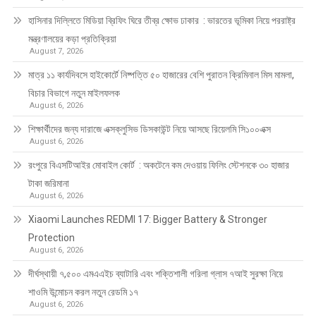
হাসিনার দিল্লিতে মিডিয়া ব্রিফিং ঘিরে তীব্র ক্ষোভ ঢাকার : ভারতের ভূমিকা নিয়ে পররাষ্ট্র
মন্ত্রণালয়ের কড়া প্রতিক্রিয়া
August 7, 2026
মাত্র ১১ কার্যদিবসে হাইকোর্টে নিষ্পত্তি ৫০ হাজারের বেশি পুরাতন ক্রিমিনাল মিস মামলা,
বিচার বিভাগে নতুন মাইলফলক
August 6, 2026
শিক্ষার্থীদের জন্য দারাজে এক্সক্লুসিভ ডিসকাউন্ট নিয়ে আসছে রিয়েলমি সি১০০এক্স
August 6, 2026
রংপুরে বিএসটিআইর মোবাইল কোর্ট : অকটেনে কম দেওয়ায় ফিলিং স্টেশনকে ৩০ হাজার
টাকা জরিমানা
August 6, 2026
Xiaomi Launches REDMI 17: Bigger Battery & Stronger
Protection
August 6, 2026
দীর্ঘস্থায়ী ৭,৫০০ এমএএইচ ব্যাটারি এবং শক্তিশালী গরিলা গ্লাস ৭আই সুরক্ষা নিয়ে
শাওমি উন্মোচন করল নতুন রেডমি ১৭
August 6, 2026