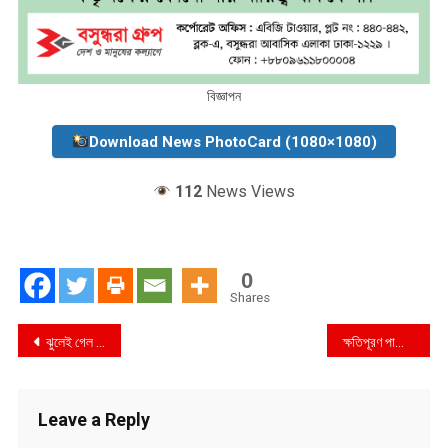
বিজ্ঞাপন
Download News PhotoCard (1080×1080)
112
News Views
0
Shares
Post
ঝুলেই গেল বিজিএমইএ ভবন ভাঙার কাজ
ক্ষতিপূরণ পাচ্ছেন মোস্তাফিজ
navigation
Leave a Reply