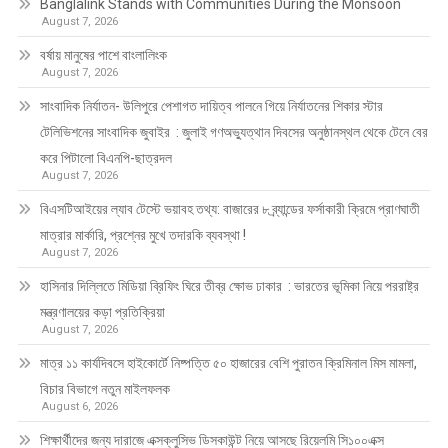
Banglalink Stands with Communities During the Monsoon
August 7, 2026
বর্ষায় মানুষের পাশে বাংলালিংক
August 7, 2026
সাংবাদিক নির্যাতন- উলিপুরে পেশাগত দায়িত্ব পালনে গিয়ে নির্যাতনের শিকার স্টার
টেলিভিশনের সাংবাদিক জুবাইর : জুলাই গণঅভ্যুত্থান দিবসের অনুষ্ঠানস্থল থেকে টেনে বের
করে পিটালো বিএনপি-ছাত্রদল
August 7, 2026
বিএসটিআইয়ের ল্যাব টেস্টে ভয়াবহ তথ্য: বাজারের ৮ ব্র্যান্ডের ফর্সাকারী ক্রিমে প্রাণঘাতী
মাত্রার মার্কারি, প্রশ্নের মুখে তদারকি ব্যবস্থা !
August 7, 2026
হাসিনার দিল্লিতে মিডিয়া ব্রিফিং ঘিরে তীব্র ক্ষোভ ঢাকার : ভারতের ভূমিকা নিয়ে পররাষ্ট্র
মন্ত্রণালয়ের কড়া প্রতিক্রিয়া
August 7, 2026
মাত্র ১১ কার্যদিবসে হাইকোর্টে নিষ্পত্তি ৫০ হাজারের বেশি পুরাতন ক্রিমিনাল মিস মামলা,
বিচার বিভাগে নতুন মাইলফলক
August 6, 2026
শিক্ষার্থীদের জন্য দারাজে এক্সক্লুসিভ ডিসকাউন্ট নিয়ে আসছে রিয়েলমি সি১০০এক্স