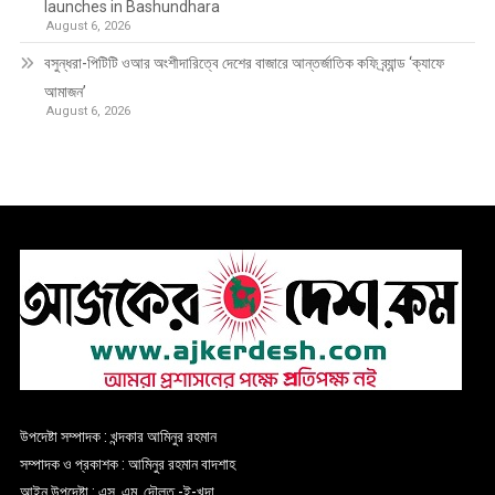
launches in Bashundhara
August 6, 2026
বসুন্ধরা-পিটিটি ওআর অংশীদারিত্বে দেশের বাজারে আন্তর্জাতিক কফি ব্র্যান্ড ‘ক্যাফে
আমাজন’
August 6, 2026
উপদেষ্টা সম্পাদক : খন্দকার আমিনুর রহমান
সম্পাদক ও প্রকাশক : আমিনুর রহমান বাদশাহ
আইন উপদেষ্টা : এস. এম. দৌলত -ই-খুদা