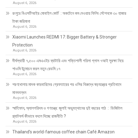
August 6, 2026
রংপুরে বিএসটিআইর মোবাইল কোর্ট : অকটেনে কম দেওয়ায় ফিলিং স্টেশনকে ৩০ হাজার
টাকা জরিমানা
August 6, 2026
Xiaomi Launches REDMI 17: Bigger Battery & Stronger
Protection
August 6, 2026
দীর্ঘস্থায়ী ৭,৫০০ এমএএইচ ব্যাটারি এবং শক্তিশালী গরিলা গ্লাস ৭আই সুরক্ষা নিয়ে
শাওমি উন্মোচন করল নতুন রেডমি ১৭
August 6, 2026
শরণখোলায় মাদক কারবারিদের গ্রেফতারের পর ওসির বিরুদ্ধে ষড়যন্ত্রের প্রতিবাদে
মানববন্ধন
August 6, 2026
স্মার্টফোন, অ্যালগরিদম ও গণতন্ত্র: জুলাই অভ্যুত্থানের দুই বছরের পাঠ : ডিজিটাল
প্ল্যাটফর্ম কীভাবে বদলে দিচ্ছে রাজনীতি ?
August 6, 2026
Thailand’s world-famous coffee chain Café Amazon