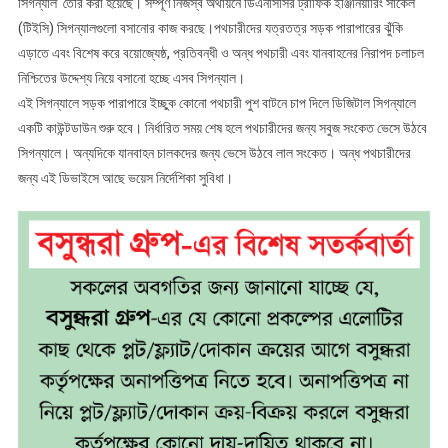
সিগন্যাল’ তৈরি করা হয়েছে। সম্পূর্ণ নিজস্ব অর্থায়নে ডিএনসিসির ট্রাফিক ইঞ্জিনিয়ারিং সার্কেল
(টিইসি) সিগন্যালগুলো বসানোর কাজ করছে।পথচারীদের যত্রতত্র সড়ক পারাপারের ঝুঁকি
এড়াতে এবং বিশেষ করে বয়োজ্যেষ্ঠ, প্রতিবন্ধী ও অন্ধ পথচারী এবং যানবাহনের নিরাপদ চলাচল
নিশ্চিতের উদ্দেশ্য নিয়ে বসানো হচ্ছে এসব সিগন্যাল।
এই সিগন্যালে সড়ক পারাপারে ইচ্ছুক কোনো পথচারী পুশ বাটনে চাপ দিলে ডিজিটাল সিগন্যালে
একটি কাউন্টডাউন শুরু হবে। নির্ধারিত সময় শেষ হলে পথচারীদের জন্য সবুজ সংকেত ভেসে উঠবে
সিগন্যালে। অন্যদিকে যানবাহন চালকদের জন্য ভেসে উঠবে লাল সংকেত। অন্ধ পথচারীদের
জন্য এই ডিভাইসে আছে ভয়েস নির্দেশিকা সুবিধা।