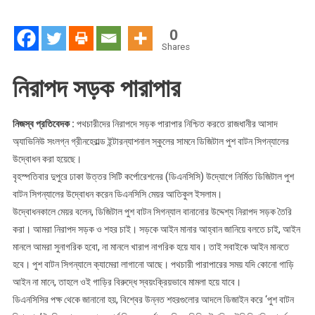
বাটন
চালু
0
Shares
নিরাপদ সড়ক পারাপার
নিজস্ব প্রতিবেদক :
পথচারীদের নিরাপদে সড়ক পারাপার নিশ্চিত করতে রাজধানীর আসাদ
অ্যাভিনিউ সংলগ্ন গ্রীনহেরাল্ড ইন্টারন্যাশনাল স্কুলের সামনে ডিজিটাল পুশ বাটন সিগন্যালের
উদ্বোধন করা হয়েছে।
বৃহস্পতিবার দুপুরে ঢাকা উত্তর সিটি কর্পোরেশনের (ডিএনসিসি) উদ্যোগে নির্মিত ডিজিটাল পুশ
বাটন সিগন্যালের উদ্বোধন করেন ডিএনসিসি মেয়র আতিকুল ইসলাম।
উদ্বোধনকালে মেয়র বলেন, ডিজিটাল পুশ বাটন সিগন্যাল বানানোর উদ্দেশ্য নিরাপদ সড়ক তৈরি
করা। আমরা নিরাপদ সড়ক ও শহর চাই। সড়কে আইন মানার আহ্বান জানিয়ে বলতে চাই, আইন
মানলে আমরা সুনাগরিক হবো, না মানলে খারাপ নাগরিক হয়ে যাব। তাই সবাইকে আইন মানতে
হবে। পুশ বাটন সিগন্যালে ক্যামেরা লাগানো আছে। পথচারী পারাপারের সময় যদি কোনো গাড়ি
আইন না মানে, তাহলে ওই গাড়ির বিরুদ্ধে স্বয়ংক্রিয়ভাবে মামলা হয়ে যাবে।
ডিএনসিসির পক্ষ থেকে জানানো হয়, বিশ্বের উন্নত শহরগুলোর আদলে ডিজাইন করে ‘পুশ বাটন