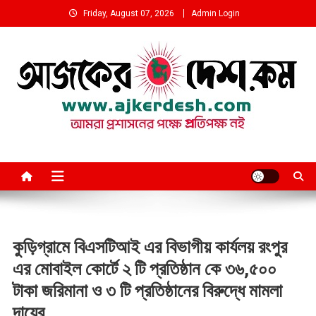
Skip
Friday, August 07, 2026
Admin Login
to
content
আমরা প্রশাসনের পক্ষে প্রতিপক্ষ নই
কুড়িগ্রামে বিএসটিআই এর বিভাগীয় কার্যলয় রংপুর
এর মোবাইল কোর্টে ২ টি প্রতিষ্ঠান কে ৩৬,৫০০
টাকা জরিমানা ও ৩ টি প্রতিষ্ঠানের বিরুদ্ধে মামলা
দায়ের