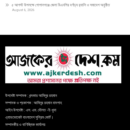
৫ আগস্ট উপলক্ষে গোপালগঞ্জে জেলা বিএনপির বর্ণাঢ্য র‍্যালি ও সমাবেশ অনুষ্ঠিত
August 6, 2026
উপদেষ্টা সম্পাদক : খন্দকার আমিনুর রহমান
সম্পাদক ও প্রকাশক : আমিনুর রহমান বাদশাহ
আইন উপদেষ্টা : এস. এম. দৌলত -ই-খুদা
এ্যাডভোকেট বাংলাদেশ সুপ্রিম কোর্ট।
সম্পাদকীয় ও বাণিজ্যিক কার্যালয়