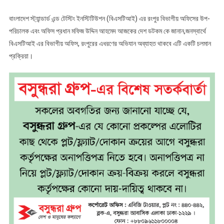
বাংলাদেশ স্ট্যান্ডার্ড এন্ড টেস্টিং ইনস্টিটিউশন (বিএসটিআই) এর রংপুর বিভাগীয় অফিসের উপ-
পরিচালক এবং অফিস প্রধান মফিজ উদ্দিন আহমেদ আজকের দেশ ডটকম কে জানান,জনস্বার্থে
বিএসটিআই এর বিভাগীয় অফিস, রংপুরের এধরণের অভিযান অব্যাহত থাকবে এটি একটি চলমান
প্রক্রিয়া।