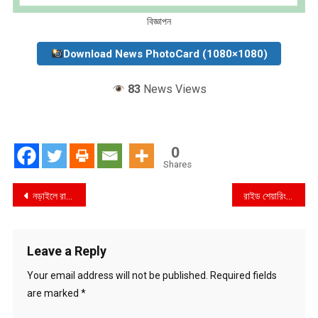
বিজ্ঞাপন
Download News PhotoCard (1080×1080)
83
News Views
0
Shares
Post
নড়াইলে রামকৃষ্ণ মিশন চিকিৎসা সেবাকেন্দ্রের শুভ উদ্বোধন করলেন,প্রতিমন্ত্রী স্বপন ভট্টাচাৰ্য,এমপি
রাইড শেয়ারিং করতে গিয়ে জোভানের তিন প্রেম!
navigation
Leave a Reply
Your email address will not be published.
Required fields
are marked
*