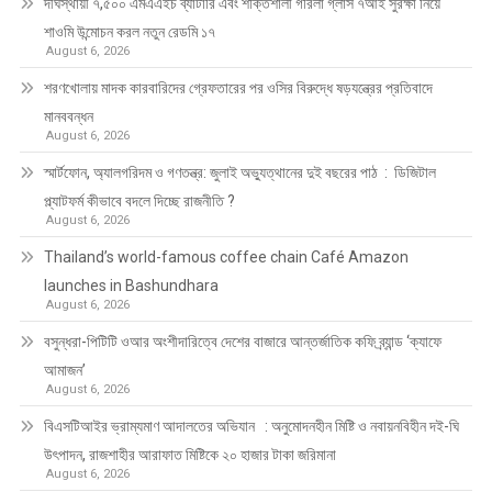
দীর্ঘস্থায়ী ৭,৫০০ এমএএইচ ব্যাটারি এবং শক্তিশালী গরিলা গ্লাস ৭আই সুরক্ষা নিয়ে
শাওমি উন্মোচন করল নতুন রেডমি ১৭
August 6, 2026
শরণখোলায় মাদক কারবারিদের গ্রেফতারের পর ওসির বিরুদ্ধে ষড়যন্ত্রের প্রতিবাদে
মানববন্ধন
August 6, 2026
স্মার্টফোন, অ্যালগরিদম ও গণতন্ত্র: জুলাই অভ্যুত্থানের দুই বছরের পাঠ : ডিজিটাল
প্ল্যাটফর্ম কীভাবে বদলে দিচ্ছে রাজনীতি ?
August 6, 2026
Thailand’s world-famous coffee chain Café Amazon
launches in Bashundhara
August 6, 2026
বসুন্ধরা-পিটিটি ওআর অংশীদারিত্বে দেশের বাজারে আন্তর্জাতিক কফি ব্র্যান্ড ‘ক্যাফে
আমাজন’
August 6, 2026
বিএসটিআইর ভ্রাম্যমাণ আদালতের অভিযান : অনুমোদনহীন মিষ্টি ও নবায়নবিহীন দই-ঘি
উৎপাদন, রাজশাহীর আরাফাত মিষ্টিকে ২০ হাজার টাকা জরিমানা
August 6, 2026