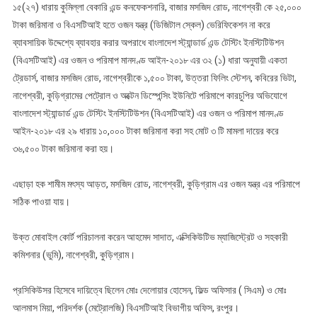
ও
১৫(২৭) ধারায় কুমিল্লা বেকারি এন্ড কনফেকশনারি, বাজার মসজিদ রোড, নাগেশ্বরী কে ২৫,০০০
৩
টাকা জরিমানা ও বিএসটিআই হতে ওজন যন্ত্র (ডিজিটাল স্কেল) ভেরিফিকেশন না করে
টি
ব্যাবসায়িক উদ্দেশ্যে ব্যাবহার করার অপরাধে বাংলাদেশ স্ট্যান্ডার্ড এন্ড টেস্টিং ইনস্টিটিউশন
প্রতিষ্ঠানের
(বিএসটিআই) এর ওজন ও পরিমাপ মানদণ্ড আইন-২০১৮ এর ৩২ (১) ধারা অনুযায়ী একতা
বিরুদ্ধে
ট্রেডার্স, বাজার মসজিদ রোড, নাগেশ্বরীকে ১,৫০০ টাকা, উত্তরা ফিলিং স্টেশন, কবিরের ভিটা,
মামলা
নাগেশ্বরী, কুড়িগ্রামের পেট্রোল ও অক্টেন ডিস্পেন্সিং ইউনিটে পরিমাপে কারচুপির অভিযোগে
দায়ের
বাংলাদেশ স্ট্যান্ডার্ড এন্ড টেস্টিং ইনস্টিটিউশন (বিএসটিআই) এর ওজন ও পরিমাপ মানদণ্ড
আইন-২০১৮ এর ২৯ ধারায় ১০,০০০ টাকা জরিমানা করা সহ মোট ৩ টি মামলা দায়ের করে
৩৬,৫০০ টাকা জরিমানা করা হয়।
এছাড়া হক শামীম মৎস্য আড়ত, মসজিদ রোড, নাগেশ্বরী, কুড়িগ্রাম এর ওজন যন্ত্র এর পরিমাপে
সঠিক পাওয়া যায়।
উক্ত মোবাইল কোর্ট পরিচালনা করেন আহমেদ সাদাত, এক্সিকিউটিভ ম্যাজিস্ট্রেট ও সহকারী
কমিশনার (ভুমি), নাগেশ্বরী, কুড়িগ্রাম।
প্রসিকিউসর হিসেবে দায়িত্বে ছিলেন মোঃ দেলোয়ার হোসেন, ফিল্ড অফিসার ( সিএম) ও মোঃ
আলমাস মিয়া, পরিদর্শক (মেট্রোলজি) বিএসটিআই বিভাগীয় অফিস, রংপুর।