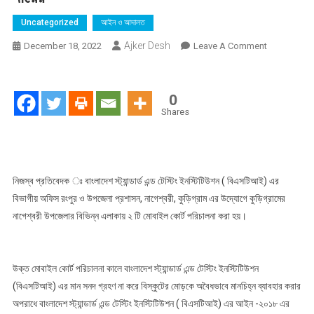
Uncategorized
আইন ও আদালত
Ajker Desh
On
December 18, 2022
Leave A Comment
কুড়িগ্রামে
বিএসটিআই
এর
0
বিভাগীয়
Shares
কার্যলয়
রংপুর
এর
মোবাইল
নিজস্ব প্রতিবেদক ঃ বাংলাদেশ স্ট্যান্ডার্ড এন্ড টেস্টিং ইনস্টিটিউশন ( বিএসটিআই) এর
কোর্টে
বিভাগীয় অফিস রংপুর ও উপজেলা প্রশাসন, নাগেশ্বরী, কুড়িগ্রাম এর উদ্যোগে কুড়িগ্রামের
২
নাগেশ্বরী উপজেলার বিভিন্ন এলাকায় ২ টি মোবাইল কোর্ট পরিচালনা করা হয়।
টি
প্রতিষ্ঠান
কে
উক্ত মোবাইল কোর্ট পরিচালনা কালে বাংলাদেশ স্ট্যান্ডার্ড এন্ড টেস্টিং ইনস্টিটিউশন
৩৬,৫০০
(বিএসটিআই) এর মান সনদ গ্রহণ না করে বিস্কুটের মোড়কে অবৈধভাবে মানচিহ্ন ব্যাবহার করার
টাকা
অপরাধে বাংলাদেশ স্ট্যান্ডার্ড এন্ড টেস্টিং ইনস্টিটিউশন ( বিএসটিআই) এর আইন -২০১৮ এর
জরিমানা